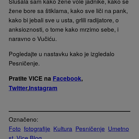
Slušala sam kako žene vole jadnike, kako se
žene bore sa štiklama, kako sve liči na pank,
kako bi jebali sve u usta, grlili radijatore, o
anksioznosti, o tome kako mrzimo sebe, i
naravno o Vučiću.
Pogledajte u nastavku kako je izgledalo
Pesničenje.
Pratite VICE na
Facebook
,
Twitter
,
Instagram
Označeno:
Foto
fotografije
Kultura
Pesničenje
Umetno
st
Vice Blog