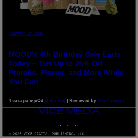
COURTESY OF MOOD
MOOD’s 4th Birthday Sale Ends
Today— Get Up to 25% Off
Prerolls, Flower, and More While
You Can
4 сата раније
Od
Maha Haq
| Reviewed by
Ysolt Usigan
VICE
MEDIA
INSTAGRAM
TIKTOK
YOUTUBE
© 2026 VICE DIGITAL PUBLISHING, LLC