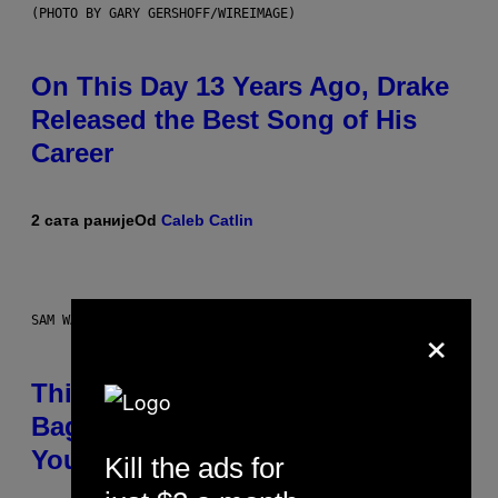
(PHOTO BY GARY GERSHOFF/WIREIMAGE)
On This Day 13 Years Ago, Drake
Released the Best Song of His
Career
2 сата раније
Od
Caleb Catlin
×
SAM WATANUKI FOR VICE
This Discreet Lockable Sex Toy
Bag Is the Nightstand Upgrade
Your Play Drawer Needs
Kill the ads for