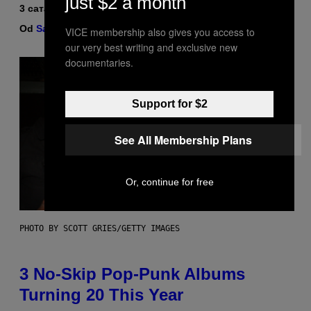
just $2 a month
3 сата раније
Od
Sam Watanuki
| Reviewed by
Ysolt Usigan
VICE membership also gives you access to
our very best writing and exclusive new
documentaries.
Support for $2
See All Membership Plans
Or, continue for free
PHOTO BY SCOTT GRIES/GETTY IMAGES
3 No-Skip Pop-Punk Albums
Turning 20 This Year