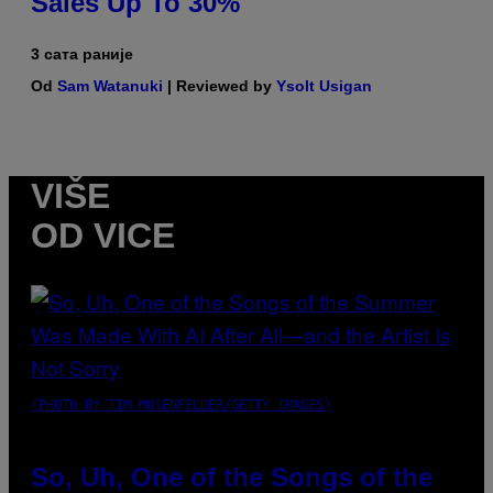
Sales Up To 30%
3 сата раније
Od
Sam Watanuki
| Reviewed by
Ysolt Usigan
VIŠE
OD VICE
(PHOTO BY TIM MOSENFELDER/GETTY IMAGES)
So, Uh, One of the Songs of the