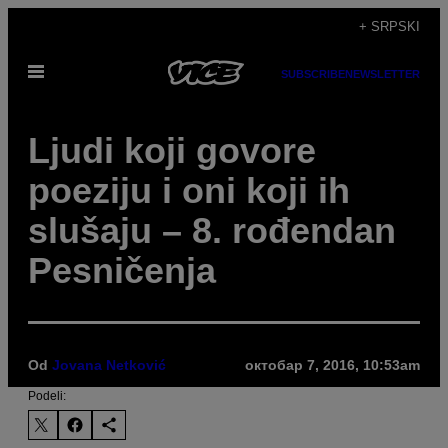
Скочи
+ SRPSKI
на
Otvori
садржај
SUBSCRIBE
NEWSLETTER
Meni
Ljudi koji govore
poeziju i oni koji ih
slušaju – 8. rođendan
Pesničenja
Od
Jovana Netković
октобар 7, 2016, 10:53am
Podeli: