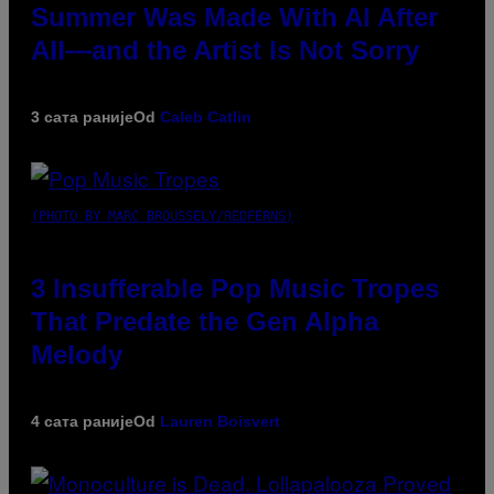
Summer Was Made With AI After
All—and the Artist Is Not Sorry
3 сата раније
Od
Caleb Catlin
(PHOTO BY MARC BROUSSELY/REDFERNS)
3 Insufferable Pop Music Tropes
That Predate the Gen Alpha
Melody
4 сата раније
Od
Lauren Boisvert