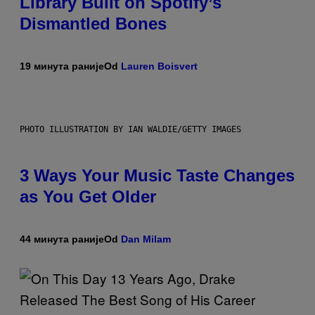
Library Built on Spotify’s
Dismantled Bones
19 минута раније
Od
Lauren Boisvert
PHOTO ILLUSTRATION BY IAN WALDIE/GETTY IMAGES
3 Ways Your Music Taste Changes
as You Get Older
44 минута раније
Od
Dan Milam