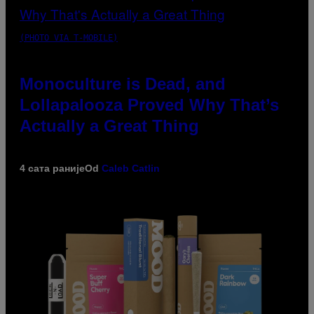
(PHOTO VIA T-MOBILE)
Monoculture is Dead, and
Lollapalooza Proved Why That’s
Actually a Great Thing
4 сата раније
Od
Caleb Catlin