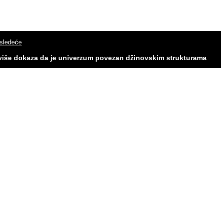
 sledeće
 više dokaza da je univerzum povezan džinovskim strukturama