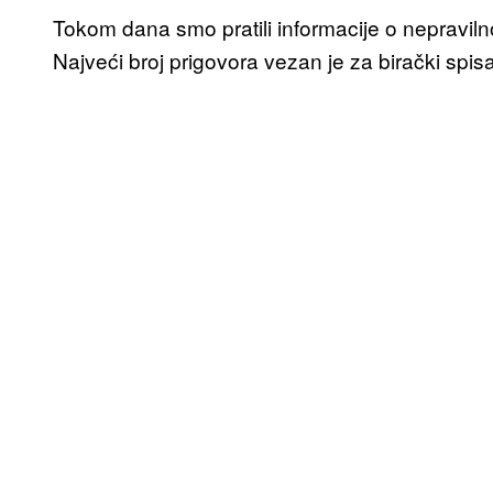
Tokom dana smo pratili informacije o nepravil
Najveći broj prigovora vezan je za birački spis