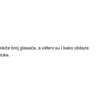
eleže broj glasača, a viđeni su i kako obilaze
ruke.