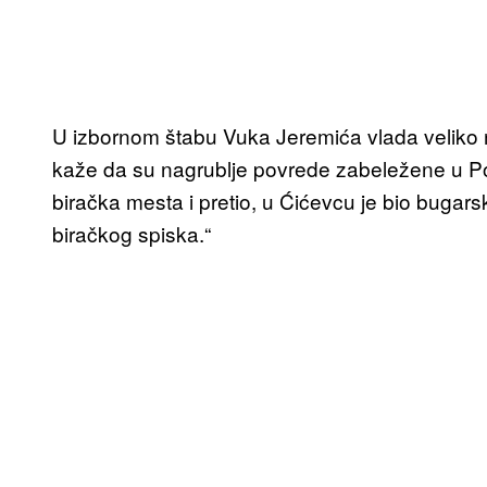
U izbornom štabu Vuka Jeremića vlada veliko n
kaže da su nagrublje povrede zabeležene u Po
biračka mesta i pretio, u Ćićevcu je bio bugar
biračkog spiska.“