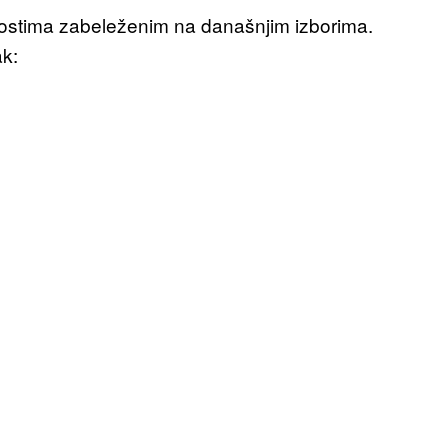
nostima zabeleženim na današnjim izborima.
ak: