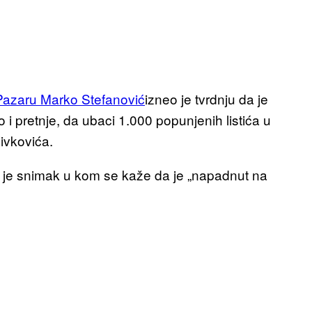
Pazaru Marko Stefanović
izneo je tvrdnju da je
 pretnje, da ubaci 1.000 popunjenih listića u
ivkovića.
 je snimak u kom se kaže da je „napadnut na