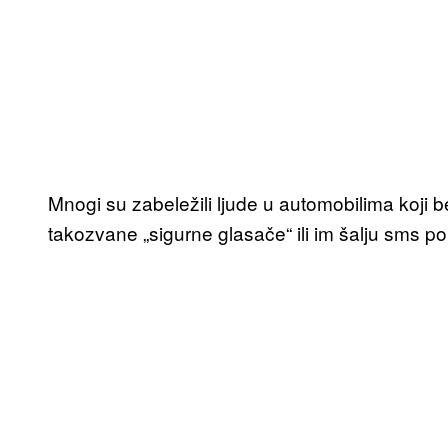
Mnogi su zabeležili ljude u automobilima koji b
takozvane „sigurne glasače“ ili im šalju sms po