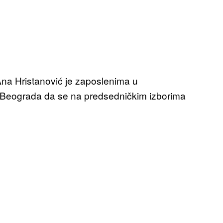
na Hristanović je zaposlenima u
g Beograda da se na predsedničkim izborima