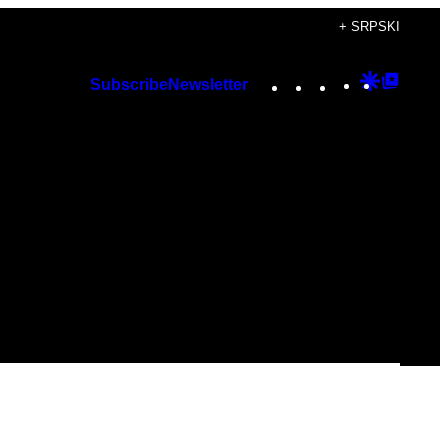
+ SRPSKI
Instagram
TikTok
YouTube
Google
Googl
Subscribe
Newsletter
Discover
Top
Posts