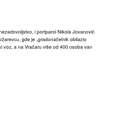
ezadovoljstvo, i portparol Nikola Jovanović
žarevcu, gde je „gradonačelnik obilazio
ski voz, a na Vračaru više od 400 osoba van