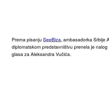
Prema pisanju
SeeBiza
, ambasadorka Srbije A
diplomatskom predstavništvu prenela je nalo
glasa za Aleksandra Vučića.