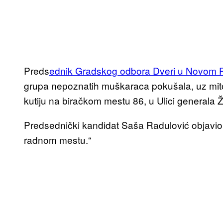
Preds
ednik Gradskog odbora Dveri u Novom 
grupa nepoznatih muškaraca pokušala, uz mito i
kutiju na biračkom mestu 86, u Ulici generala Ž
Predsednički kandidat Saša Radulović objavio
radnom mestu.“