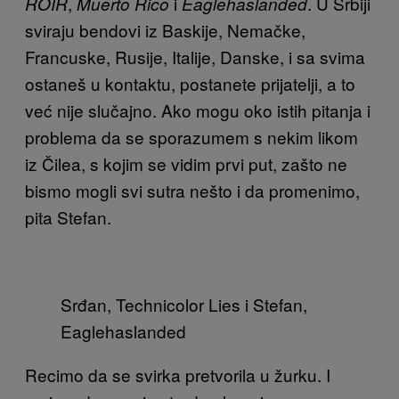
,
i
. U Srbiji
ROIR
Muerto Rico
Eaglehaslanded
sviraju bendovi iz Baskije, Nemačke,
Francuske, Rusije, Italije, Danske, i sa svima
ostaneš u kontaktu, postanete prijatelji, a to
već nije slučajno. Ako mogu oko istih pitanja i
problema da se sporazumem s nekim likom
iz Čilea, s kojim se vidim prvi put, zašto ne
bismo mogli svi sutra nešto i da promenimo,
pita Stefan.
Srđan, Technicolor Lies i Stefan,
Eaglehaslanded
Recimo da se svirka pretvorila u žurku. I