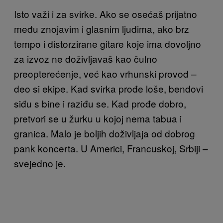
Isto važi i za svirke. Ako se osećaš prijatno
među znojavim i glasnim ljudima, ako brz
tempo i distorzirane gitare koje ima dovoljno
za izvoz ne doživljavaš kao čulno
preopterećenje, već kao vrhunski provod –
deo si ekipe. Kad svirka prođe loše, bendovi
siđu s bine i raziđu se. Kad prođe dobro,
pretvori se u žurku u kojoj nema tabua i
granica. Malo je boljih doživljaja od dobrog
pank koncerta. U Americi, Francuskoj, Srbiji –
svejedno je.