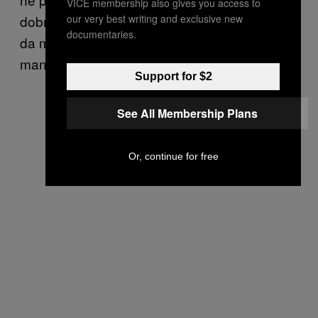
VICE membership also gives you access to
our very best writing and exclusive new
dobro poznajemo on i ja – ali volim da mislim
documentaries.
da mogu da ukažem na neke njegove
manjkavosti. Miloš klima glavom.
Support for $2
See All Membership Plans
Or, continue for free