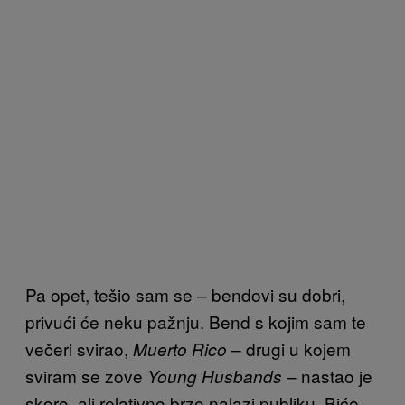
Pa opet, tešio sam se – bendovi su dobri,
privući će neku pažnju. Bend s kojim sam te
večeri svirao,
– drugi u kojem
Muerto Rico
sviram se zove
– nastao je
Young Husbands
skoro, ali relativno brzo nalazi publiku. Biće