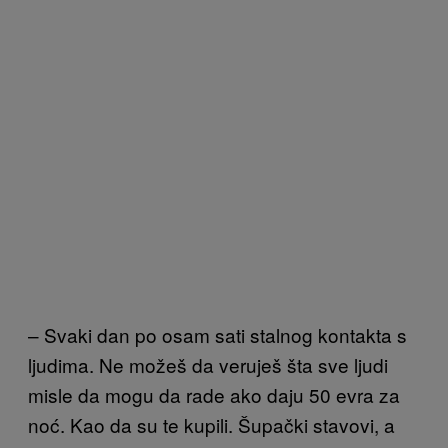
– Svaki dan po osam sati stalnog kontakta s
ljudima. Ne možeš da veruješ šta sve ljudi
misle da mogu da rade ako daju 50 evra za
noć. Kao da su te kupili. Šupački stavovi, a