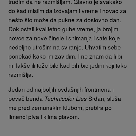
trudim da ne razmišljam. Glavno je svakako
do kad mislim da izdvajam i vreme i novac za
nešto što može da pukne za doslovno dan.
Dok ostali kvalitetno gube vreme, ja brojim
novce za nove činele i snimanja i sate koje
nedeljno utrošim na sviranje. Uhvatim sebe
ponekad kako im zavidim. I ne znam da li bi
mi lakše ili teže bilo kad bih bio jedini koji tako
razmišlja.
Jedan od najboljih ovdašnjih frontmena i
pevač benda
Srđan, sluša
Technicolor Lies
me pred zemunskim klubom, prebira po
limenci piva i klima glavom.