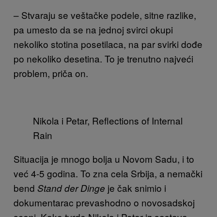
– Stvaraju se veštačke podele, sitne razlike,
pa umesto da se na jednoj svirci okupi
nekoliko stotina posetilaca, na par svirki dođe
po nekoliko desetina. To je trenutno najveći
problem, priča on.
Nikola i Petar, Reflections of Internal
Rain
Situacija je mnogo bolja u Novom Sadu, i to
već 4-5 godina. To zna cela Srbija, a nemački
bend
je čak snimio i
Stand der Dinge
dokumentarac prevashodno o novosadskoj
sceni. Kako tvrde Nikola i Petar iz sastava