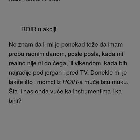
ROIR u akciji
Ne znam da li mi je ponekad teže da imam
probu radnim danom, posle posla, kada mi
realno nije ni do čega, ili vikendom, kada bih
najradije pod jorgan i pred TV. Donekle mi je
lakše što i momci iz
-a muče istu muku.
ROIR
Šta li nas onda vuče ka instrumentima i ka
bini?