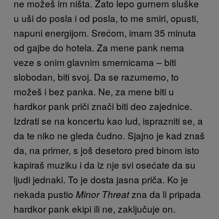
ne možeš im ništa. Zato lepo gurnem sluške
u uši do posla i od posla, to me smiri, opusti,
napuni energijom. Srećom, imam 35 minuta
od gajbe do hotela. Za mene pank nema
veze s onim glavnim smernicama – biti
slobodan, biti svoj. Da se razumemo, to
možeš i bez panka. Ne, za mene biti u
hardkor pank priči znači biti deo zajednice.
Izdrati se na koncertu kao lud, isprazniti se, a
da te niko ne gleda čudno. Sjajno je kad znaš
da, na primer, s još desetoro pred binom isto
kapiraš muziku i da iz nje svi osećate da su
ljudi jednaki. To je dosta jasna priča. Ko je
nekada pustio
zna da li pripada
Minor Threat
hardkor pank ekipi ili ne, zaključuje on.