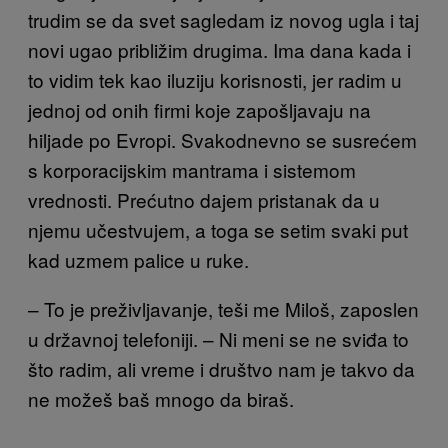
trudim se da svet sagledam iz novog ugla i taj
novi ugao približim drugima. Ima dana kada i
to vidim tek kao iluziju korisnosti, jer radim u
jednoj od onih firmi koje zapošljavaju na
hiljade po Evropi. Svakodnevno se susrećem
s korporacijskim mantrama i sistemom
vrednosti. Prećutno dajem pristanak da u
njemu učestvujem, a toga se setim svaki put
kad uzmem palice u ruke.
– To je preživljavanje, teši me Miloš, zaposlen
u državnoj telefoniji. – Ni meni se ne sviđa to
što radim, ali vreme i društvo nam je takvo da
ne možeš baš mnogo da biraš.