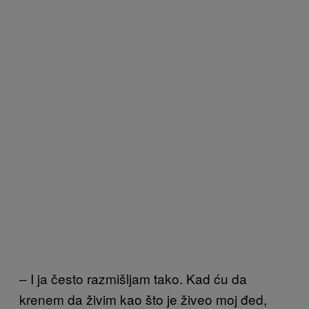
– I ja često razmišljam tako. Kad ću da
krenem da živim kao što je živeo moj đed,