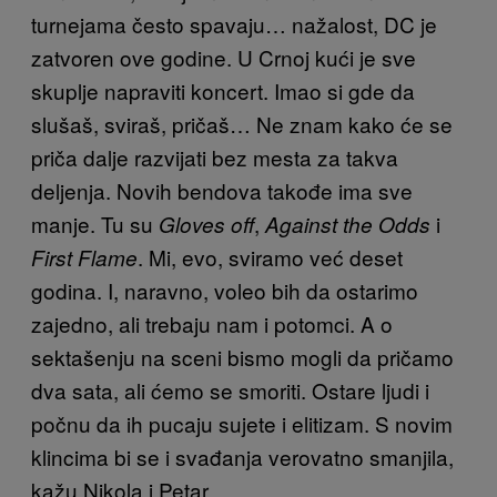
turnejama često spavaju… nažalost, DC je
zatvoren ove godine. U Crnoj kući je sve
skuplje napraviti koncert. Imao si gde da
slušaš, sviraš, pričaš… Ne znam kako će se
priča dalje razvijati bez mesta za takva
deljenja. Novih bendova takođe ima sve
manje. Tu su
,
i
Gloves off
Against the Odds
. Mi, evo, sviramo već deset
First Flame
godina. I, naravno, voleo bih da ostarimo
zajedno, ali trebaju nam i potomci. A o
sektašenju na sceni bismo mogli da pričamo
dva sata, ali ćemo se smoriti. Ostare ljudi i
počnu da ih pucaju sujete i elitizam. S novim
klincima bi se i svađanja verovatno smanjila,
kažu Nikola i Petar.