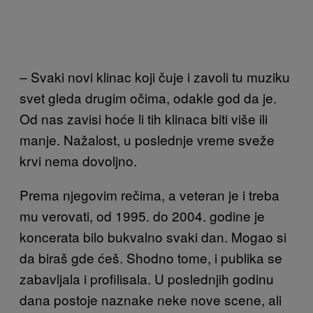
– Svaki novi klinac koji čuje i zavoli tu muziku
svet gleda drugim očima, odakle god da je.
Od nas zavisi hoće li tih klinaca biti više ili
manje. Nažalost, u poslednje vreme sveže
krvi nema dovoljno.
Prema njegovim rečima, a veteran je i treba
mu verovati, od 1995. do 2004. godine je
koncerata bilo bukvalno svaki dan. Mogao si
da biraš gde ćeš. Shodno tome, i publika se
zabavljala i profilisala. U poslednjih godinu
dana postoje naznake neke nove scene, ali