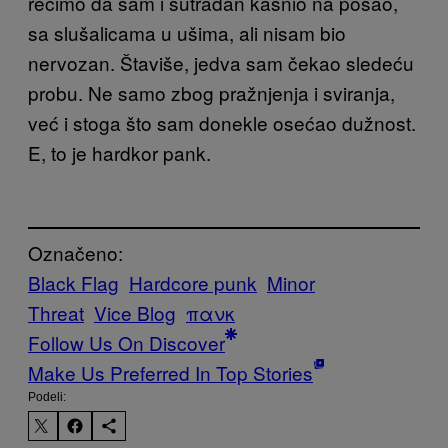
recimo da sam i sutradan kasnio na posao,
sa slušalicama u ušima, ali nisam bio
nervozan. Štaviše, jedva sam čekao sledeću
probu. Ne samo zbog pražnjenja i sviranja,
već i stoga što sam donekle osećao dužnost.
E, to je hardkor pank.
Označeno:
Black Flag
Hardcore punk
Minor
Threat
Vice Blog
πανκ
Follow Us On Discover
Make Us Preferred In Top Stories
Podeli: