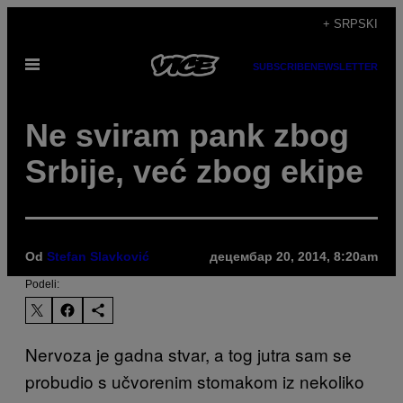
Скочи
+ SRPSKI
на
Otvori
садржај
SUBSCRIBE
NEWSLETTER
Meni
​Ne sviram pank zbog
Srbije, već zbog ekipe
Od
Stefan Slavković
децембар 20, 2014, 8:20am
Podeli:
Nervoza je gadna stvar, a tog jutra sam se
probudio s učvorenim stomakom iz nekoliko