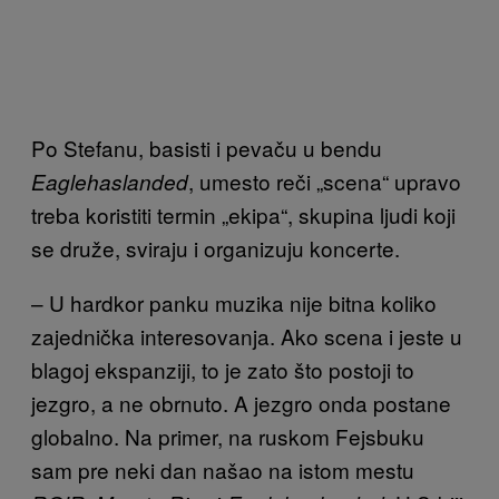
Po Stefanu, basisti i pevaču u bendu
, umesto reči „scena“ upravo
Eaglehaslanded
treba koristiti termin „ekipa“, skupina ljudi koji
se druže, sviraju i organizuju koncerte.
– U hardkor panku muzika nije bitna koliko
zajednička interesovanja. Ako scena i jeste u
blagoj ekspanziji, to je zato što postoji to
jezgro, a ne obrnuto. A jezgro onda postane
globalno. Na primer, na ruskom Fejsbuku
sam pre neki dan našao na istom mestu