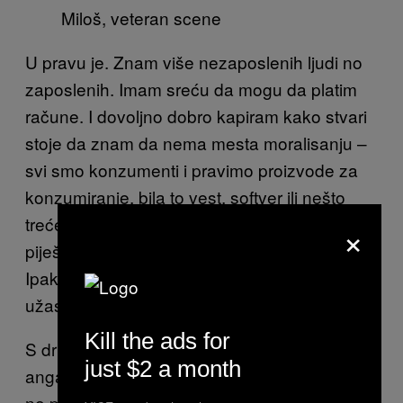
Miloš, veteran scene
U pravu je. Znam više nezaposlenih ljudi no
zaposlenih. Imam sreću da mogu da platim
račune. I dovoljno dobro kapiram kako stvari
stoje da znam da nema mesta moralisanju –
svi smo konzumenti i pravimo proizvode za
konzumiranje, bila to vest, softver ili nešto
treće. Ne nosiš najke, ali nosiš vansice. Ne
×
piješ koka-kolu, ali piješ koktu. Isti kurac.
Ipak, koncept hardkor pankera u odelu me
užasava, baš zato što mi nije stran.
Kill the ads for
S druge strane, jebeš pank koji nije
just $2 a month
angažovan. Nemam više petnaest godina i
ne planiram da „oborim sistem“ – previše se