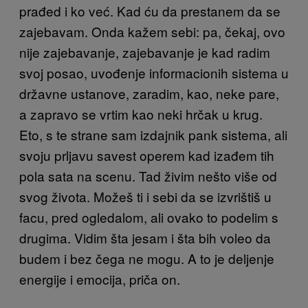
prađed i ko već. Kad ću da prestanem da se
zajebavam. Onda kažem sebi: pa, čekaj, ovo
nije zajebavanje, zajebavanje je kad radim
svoj posao, uvođenje informacionih sistema u
državne ustanove, zaradim, kao, neke pare,
a zapravo se vrtim kao neki hrčak u krug.
Eto, s te strane sam izdajnik pank sistema, ali
svoju prljavu savest operem kad izađem tih
pola sata na scenu. Tad živim nešto više od
svog života. Možeš ti i sebi da se izvrištiš u
facu, pred ogledalom, ali ovako to podelim s
drugima. Vidim šta jesam i šta bih voleo da
budem i bez čega ne mogu. A to je deljenje
energije i emocija, priča on.