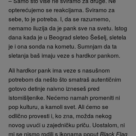
– Samo što više ne sviramo za druge. Ne
opterećujemo se reakcijama. Sviramo za
sebe, to je potreba. I, da se razumemo,
nemamo iluzija da je pank sve na svetu. Istog
dana kada je u Beograd sleteo Šešelj, sletela
je i ona sonda na kometu. Sumnjam da ta
sletanja baš imaju veze s hardkor pankom.
Ali hardkor pank ima veze s nasušnom
potrebom da nešto što smatraš autentičnim
gotovo detinje naivno izneseš pred
istomišljenike. Nećemo namah promeniti ni
pop kulturu, a kamoli svet. Ali ćemo se
odlično provesti i, ko zna, možda nekog
novog uvući u zajedničku priču. Uostalom, ni
mi se nismo rodili s ikonama poput
Black Flag