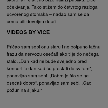
očekivanja. Tako stižem do četvrtog razloga
učvorenog stomaka – nadao sam se da
ćemo biti dovoljno dobri.
VIDEOS BY VICE
Pričao sam sebi onu staru i ne potpuno tačnu
frazu da nervozu osećaš ako ti je do nečega
stalo. „Dan kad mi bude svejedno pred
koncert je dan kad ću prestati da sviram“,
ponavljao sam sebi. „Dobro je što se ne
osećaš dobro“, ponavljao sam sebi. „Sad
požuri na šljaku.“