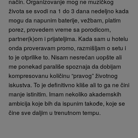
način. Organizovanje mog ne muzičkog
života se svodi na 1 do 3 dana nedeljno kada
mogu da napunim baterije, vežbam, platim
porez, provedem vreme sa porodicom,
partner(k)om i prijateljima. Kada sam u hotelu
onda proveravam promo, razmišljam o setu i
to je otprilike to. Nisam nesrećan uopšte ali
me ponekad parališe spoznaja da dobijam
kompresovanu količinu “pravog” životnog
iskustva. To je definitivno kliše ali to ga ne čini
manje istinitim. Imam nekoliko akademskih
ambicija koje bih da ispunim takođe, koje se
čine sve daljim u trenutnom tempu.