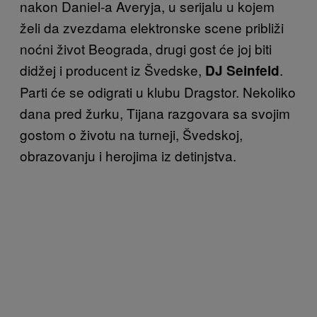
nakon Daniel-a Averyja, u serijalu u kojem
želi da zvezdama elektronske scene približi
noćni život Beograda, drugi gost će joj biti
didžej i producent iz Švedske,
.
DJ Seinfeld
Parti će se odigrati u klubu Dragstor. Nekoliko
dana pred žurku, Tijana razgovara sa svojim
gostom o životu na turneji, Švedskoj,
obrazovanju i herojima iz detinjstva.