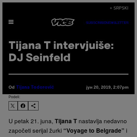
Скочи
+ SRPSKI
на
Otvori
садржај
SUBSCRIBE
NEWSLETTER
Meni
Tijana T intervjuiše:
DJ Seinfeld
Od
јун 20, 2019, 2:07pm
Tijana Todorović
Podeli:
U petak 21. juna,
nastavlja nedavno
Tijana T
započeti serijal žurki
i
“Voyage to Belgrade”