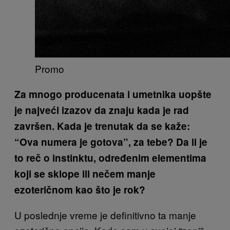
Promo
Za mnogo producenata i umetnika uopšte
je najveći izazov da znaju kada je rad
završen. Kada je trenutak da se kaže:
“Ova numera je gotova”, za tebe? Da li je
to reč o instinktu, određenim elementima
koji se sklope ili nečem manje
ezoteričnom kao što je rok?
U poslednje vreme je definitivno ta manje