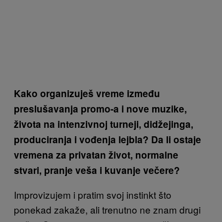
Kako organizuješ vreme između
preslušavanja promo-a i nove muzike,
života na intenzivnoj turneji, didžejinga,
produciranja i vođenja lejbla? Da li ostaje
vremena za privatan život, normalne
stvari, pranje veša i kuvanje večere?
Improvizujem i pratim svoj instinkt što
ponekad zakaže, ali trenutno ne znam drugi