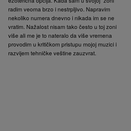
ezoterična opcija. Kada sam u svojoj “zoni”
radim veoma brzo i nestrpljivo. Napravim
nekoliko numera dnevno i nikada im se ne
vratim. Nažalost nisam tako često u toj zoni
više ali me je to nateralo da više vremena
provodim u kritičkom pristupu mojoj muzici i
razvijem tehničke veštine zauzvrat.