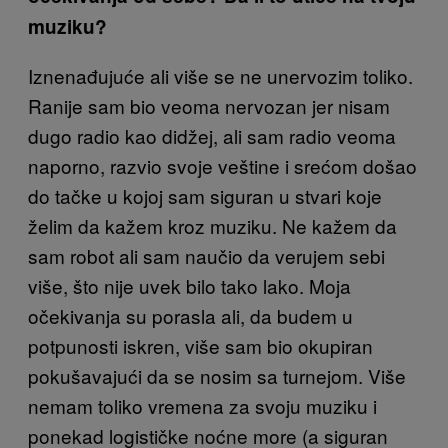
muziku?
Iznenađujuće ali više se ne unervozim toliko.
Ranije sam bio veoma nervozan jer nisam
dugo radio kao didžej, ali sam radio veoma
naporno, razvio svoje veštine i srećom došao
do tačke u kojoj sam siguran u stvari koje
želim da kažem kroz muziku. Ne kažem da
sam robot ali sam naučio da verujem sebi
više, što nije uvek bilo tako lako. Moja
očekivanja su porasla ali, da budem u
potpunosti iskren, više sam bio okupiran
pokušavajući da se nosim sa turnejom. Više
nemam toliko vremena za svoju muziku i
ponekad logističke noćne more (a siguran