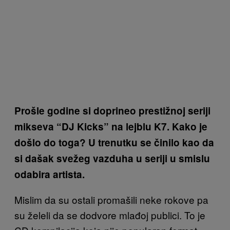
Prošle godine si doprineo prestižnoj seriji
mikseva “DJ Kicks” na lejblu K7. Kako je
došlo do toga? U trenutku se činilo kao da
si dašak svežeg vazduha u seriji u smislu
odabira artista.
Mislim da su ostali promašili neke rokove pa
su želeli da se dodvore mlađoj publici. To je