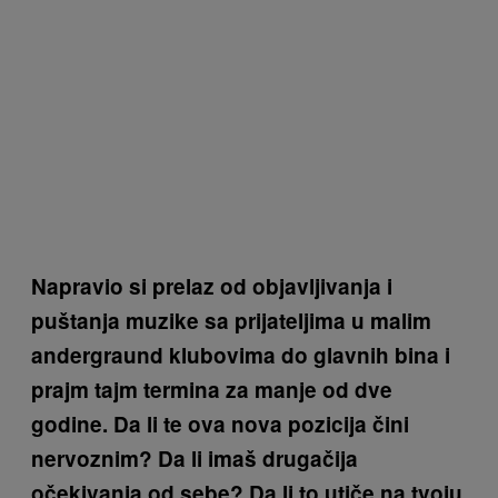
Napravio si prelaz od objavljivanja i
puštanja muzike sa prijateljima u malim
andergraund klubovima do glavnih bina i
prajm tajm termina za manje od dve
godine. Da li te ova nova pozicija čini
nervoznim? Da li imaš drugačija
očekivanja od sebe? Da li to utiče na tvoju