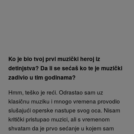
Ko je bio tvoj prvi muzički heroj iz
detinjstva? Da li se sećaš ko te je muzički
zadivio u tim godinama?
Hmm, teško je reći. Odrastao sam uz
klasičnu muziku i mnogo vremena provodio
slušajući operske nastupe svog oca. Nisam
kritički pristupao muzici, ali s vremenom
shvatam da je prvo sećanje u kojem sam