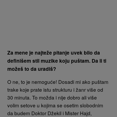
Za mene je najteže pitanje uvek bilo da
definišem stil muzike koju puštam. Da li ti
možeš to da uradiš?
O ne, to je nemoguće! Dosadi mi ako puštam
trake koje prate istu strukturu i žanr više od
30 minuta. To možda i nije dobro ali više
volim setove u kojima se osetim slobodnim
da budem Doktor Džekil i Mister Hajd,