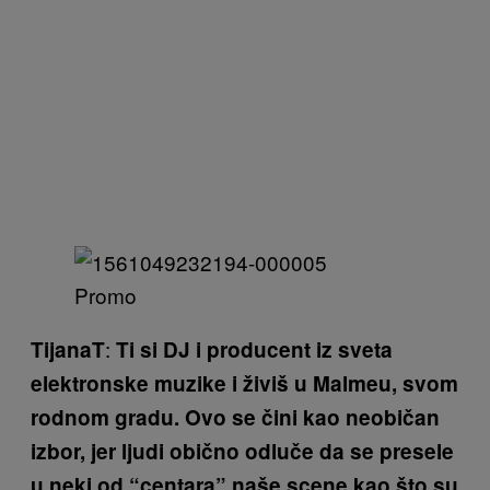
Promo
:
TijanaT
Ti si DJ i producent iz sveta
elektronske muzike i živiš u Malmeu, svom
rodnom gradu. Ovo se čini kao neobičan
izbor, jer ljudi obično odluče da se presele
u neki od “centara” naše scene kao što su