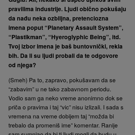
pravilima industrije. Ljudi obično pokušaju
da nađu neka ozbiljna, pretenciozna
imena poput “Planetary Assault System”,
“Plastikman”, “Hyeroglyphic Being”, itd.
Tvoj izbor imena je baš buntovnički, rekla
bih. Da li su ljudi probali da te odgovore
od njega?
(Smeh) Pa to, zapravo, pokušavam da se
“zabavim” u ne tako zabavnom periodu.
Vodio sam ga neko vreme anonimno dok se
priča o pravima i taj “vic” nisu izlizali. I sada s
vremena na vreme dobijem taj “možda bi
trebalo da promeniš ime” komentar. Ranije
sam sumnjao da bi ti ljudi mogli da budu u