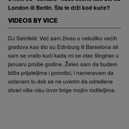
London ili Berlin. Šta te drži kod kuće?
VIDEOS BY VICE
DJ Seinfeld: Već sam živeo u nekoliko većih
gradova kao što su Edinburg ili Barselona ali
sam se vratio kući kada mi se otac šlogirao u
januaru prošle godine. Želeo sam da budem
bliže prijateljima i porodici, i nameravam da
ostanem tu dok se ne uverim da određene
stvari više nisu izvor brige mojim roditeljima.