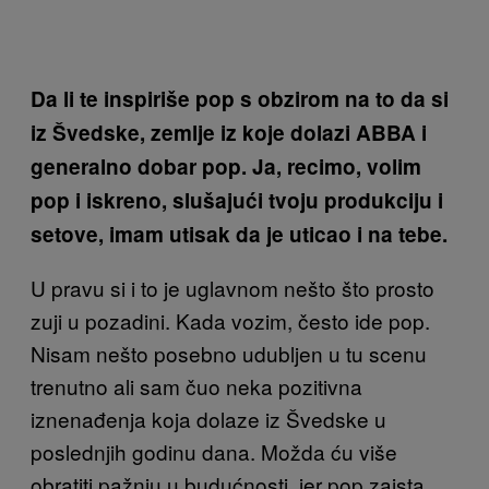
Da li te inspiriše pop s obzirom na to da si
iz Švedske, zemlje iz koje dolazi ABBA i
generalno dobar pop. Ja, recimo, volim
pop i iskreno, slušajući tvoju produkciju i
setove, imam utisak da je uticao i na tebe.
U pravu si i to je uglavnom nešto što prosto
zuji u pozadini. Kada vozim, često ide pop.
Nisam nešto posebno udubljen u tu scenu
trenutno ali sam čuo neka pozitivna
iznenađenja koja dolaze iz Švedske u
poslednjih godinu dana. Možda ću više
obratiti pažnju u budućnosti, jer pop zaista