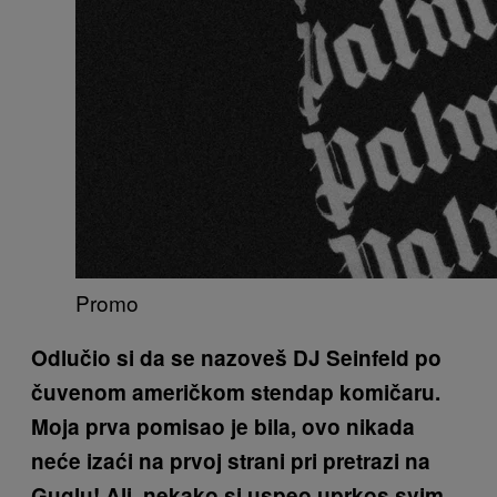
Promo
Odlučio si da se nazoveš DJ Seinfeld po
čuvenom američkom stendap komičaru.
Moja prva pomisao je bila, ovo nikada
neće izaći na prvoj strani pri pretrazi na
Guglu! Ali, nekako si uspeo uprkos svim