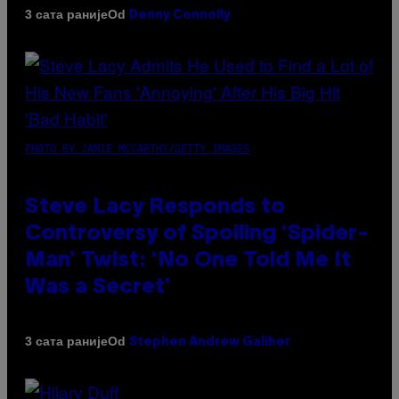
Od
3 сата раније
Denny Connolly
PHOTO BY JAMIE MCCARTHY/GETTY IMAGES
Steve Lacy Responds to
Controversy of Spoiling ‘Spider-
Man’ Twist: ‘No One Told Me It
Was a Secret’
Od
3 сата раније
Stephen Andrew Galiher