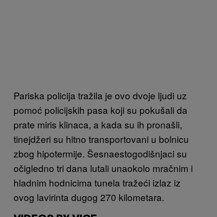
Pariska policija tražila je ovo dvoje ljudi uz
pomoć policijskih pasa koji su pokušali da
prate miris klinaca, a kada su ih pronašli,
tinejdžeri su hitno transportovani u bolnicu
zbog hipotermije. Šesnaestogodišnjaci su
očigledno tri dana lutali unaokolo mračnim i
hladnim hodnicima tunela tražeći izlaz iz
ovog lavirinta dugog 270 kilometara.