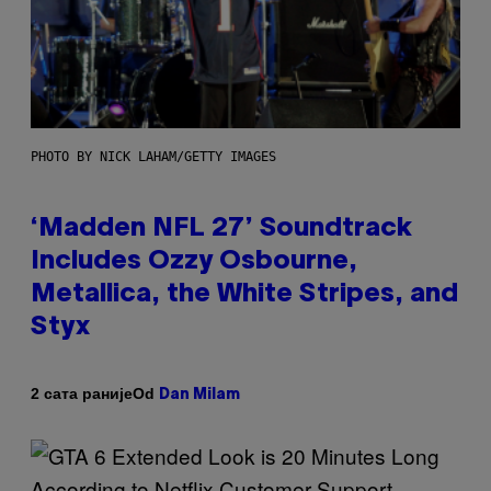
PHOTO BY NICK LAHAM/GETTY IMAGES
‘Madden NFL 27’ Soundtrack
Includes Ozzy Osbourne,
Metallica, the White Stripes, and
Styx
Od
2 сата раније
Dan Milam