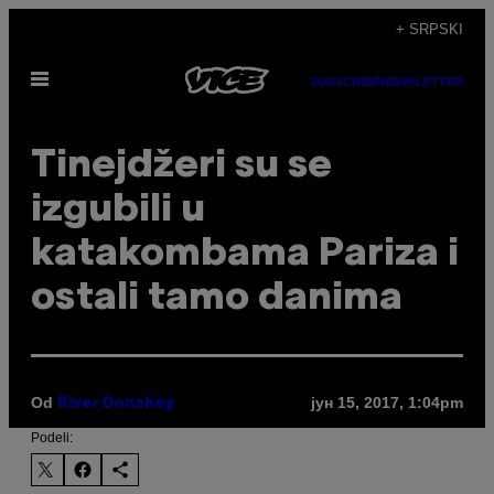
Скочи
+ SRPSKI
на
Otvori
садржај
SUBSCRIBE
NEWSLETTER
Meni
Tinejdžeri su se
izgubili u
katakombama Pariza i
ostali tamo danima
Od
јун 15, 2017, 1:04pm
River Donahey
Podeli: