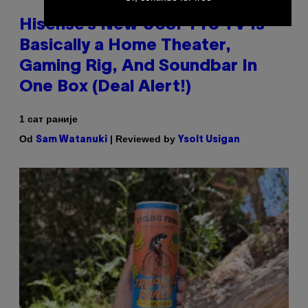
Hisense’s New U6SF Pro TV Is
Basically a Home Theater,
Gaming Rig, And Soundbar In
One Box (Deal Alert!)
1 сат раније
Od
| Reviewed by
Sam Watanuki
Ysolt Usigan