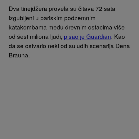
Dva tinejdžera provela su čitava 72 sata
izgubljeni u pariskim podzemnim
katakombama među drevnim ostacima više
od šest miliona ljudi,
pisao je Guardian
. Kao
da se ostvario neki od suludih scenarija Dena
Brauna.