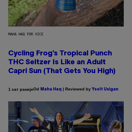
MAHA HAQ FOR VICE
Cycling Frog’s Tropical Punch
THC Seltzer Is Like an Adult
Capri Sun (That Gets You High)
Od
| Reviewed by
1 сат раније
Maha Haq
Ysolt Usigan