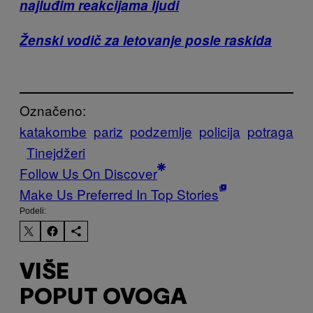
najluđim reakcijama ljudi
Ženski vodič za letovanje posle raskida
Označeno:
katakombe
pariz
podzemlje
policija
potraga
Tinejdžeri
Follow Us On Discover
Make Us Preferred In Top Stories
Podeli:
VIŠE
POPUT OVOGA