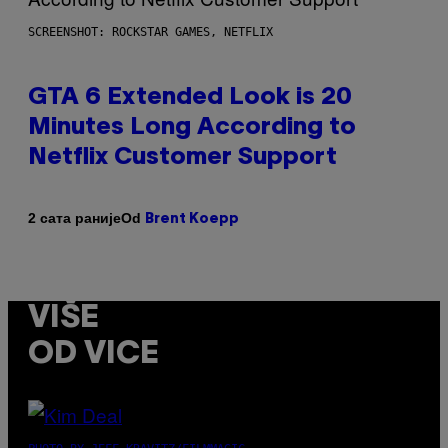
SCREENSHOT: ROCKSTAR GAMES, NETFLIX
GTA 6 Extended Look is 20
Minutes Long According to
Netflix Customer Support
Od
2 сата раније
Brent Koepp
VIŠE
OD VICE