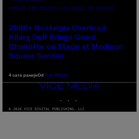
PHOTO BY EMMA MCINTYRE/GETTY IMAGES FOR SIRIUSXM
2000s Nostalgia Overload:
Hilary Duff Brings Good
Charlotte on Stage at Madison
Square Garden
Od
4 сата раније
Dan Milam
VICE
MEDIA
INSTAGRAM
TIKTOK
YOUTUBE
© 2026 VICE DIGITAL PUBLISHING, LLC