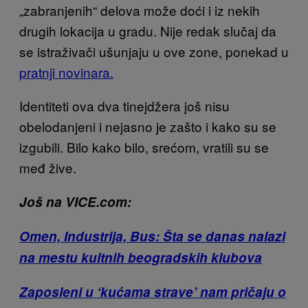
„zabranjenih“ delova može doći i iz nekih
drugih lokacija u gradu. Nije redak slučaj da
se istraživači ušunjaju u ove zone, ponekad u
pratnji novinara.
Identiteti ova dva tinejdžera još nisu
obelodanjeni i nejasno je zašto i kako su se
izgubili. Bilo kako bilo, srećom, vratili su se
međ žive.
Još na VICE.com:
Omen, Industrija, Bus: Šta se danas nalazi
na mestu kultnih beogradskih klubova
Zaposleni u ‘kućama strave’ nam pričaju o