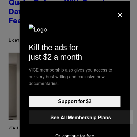
Quake Returns With Surprise
×
Dawn of the Machine Update
Featuring 19 New Maps
Od
1 сат раније
Denny Connolly
Kill the ads for
just $2 a month
VICE membership also gives you access to
our very best writing and exclusive new
documentaries.
Support for $2
See All Membership Plans
VIA HISENSE
Or, continue for free