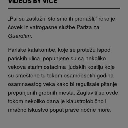
VIDEOS BY VICE
„Psi su zaslužni što smo ih pronašli,“ reko je
čovek iz vatrogasne službe Pariza za
.
Guardian
Pariske katakombe, koje se protežu ispod
pariskih ulica, popunjene su sa nekoliko
vekova starim ostacima ljudskih kostiju koje
su smeštene tu tokom osamdesetih godina
osamnaestog veka kako bi regulisale pitanje
prepunjenih grobnih mesta. Zaglaviti se ovde
tokom nekoliko dana je klaustrofobično i
mračno iskustvo poput prave noćne more.