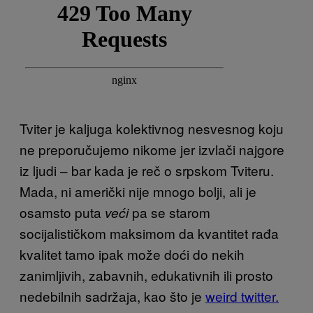
Tviter je kaljuga kolektivnog nesvesnog koju
ne preporučujemo nikome jer izvlači najgore
iz ljudi – bar kada je reč o srpskom Tviteru.
Mada, ni američki nije mnogo bolji, ali je
osamsto puta
pa se starom
veći
socijalističkom maksimom da kvantitet rađa
kvalitet tamo ipak može doći do nekih
zanimljivih, zabavnih, edukativnih ili prosto
nedebilnih sadržaja, kao što je
weird twitter.