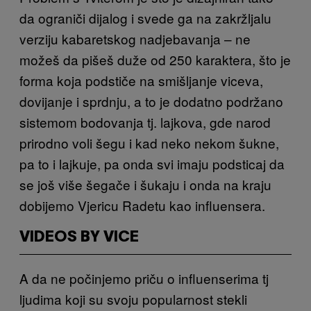
da ograniči dijalog i svede ga na zakržljalu
verziju kabaretskog nadjebavanja – ne
možeš da pišeš duže od 250 karaktera, što je
forma koja podstiče na smišljanje viceva,
dovijanje i sprdnju, a to je dodatno podržano
sistemom bodovanja tj. lajkova, gde narod
prirodno voli šegu i kad neko nekom šukne,
pa to i lajkuje, pa onda svi imaju podsticaj da
se još više šegače i šukaju i onda na kraju
dobijemo Vjericu Radetu kao influensera.
VIDEOS BY VICE
A da ne počinjemo priču o influenserima tj
ljudima koji su svoju popularnost stekli