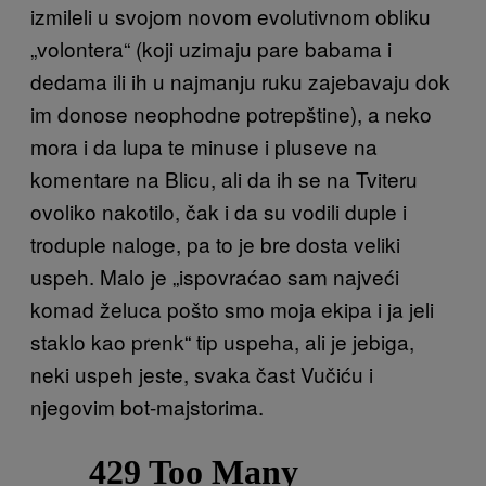
izmileli u svojom novom evolutivnom obliku
„volontera“ (koji uzimaju pare babama i
dedama ili ih u najmanju ruku zajebavaju dok
im donose neophodne potrepštine), a neko
mora i da lupa te minuse i pluseve na
komentare na Blicu, ali da ih se na Tviteru
ovoliko nakotilo, čak i da su vodili duple i
troduple naloge, pa to je bre dosta veliki
uspeh. Malo je „ispovraćao sam najveći
komad želuca pošto smo moja ekipa i ja jeli
staklo kao prenk“ tip uspeha, ali je jebiga,
neki uspeh jeste, svaka čast Vučiću i
njegovim bot-majstorima.