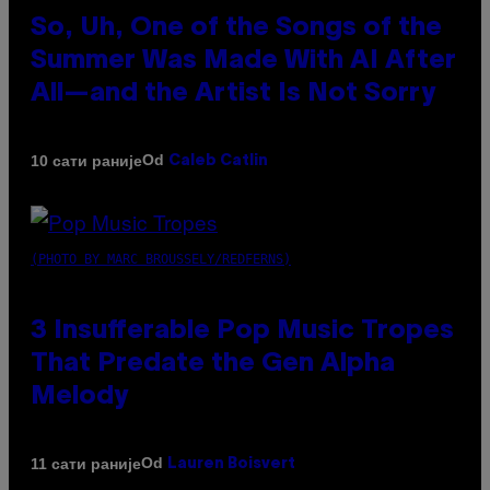
So, Uh, One of the Songs of the
Summer Was Made With AI After
All—and the Artist Is Not Sorry
Od
10 сати раније
Caleb Catlin
(PHOTO BY MARC BROUSSELY/REDFERNS)
3 Insufferable Pop Music Tropes
That Predate the Gen Alpha
Melody
Od
11 сати раније
Lauren Boisvert