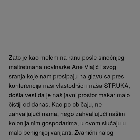
Zato je kao melem na ranu posle sinoćnjeg
maltretmana novinarke Ane Vlajić i svog
sranja koje nam prosipaju na glavu sa pres
konferencija naši vlastodršci i naša STRUKA,
došla vest da je naš javni prostor makar malo
čistiji od danas. Kao po običaju, ne
zahvaljujući nama, nego zahvaljujući našim
kolonijalnim gospodarima, u ovom slučaju u
malo benignijoj varijanti. Zvanični nalog