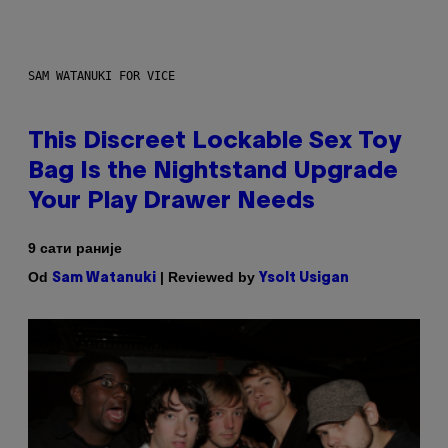
SAM WATANUKI FOR VICE
This Discreet Lockable Sex Toy
Bag Is the Nightstand Upgrade
Your Play Drawer Needs
9 сати раније
Od
| Reviewed by
Sam Watanuki
Ysolt Usigan