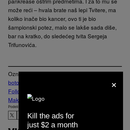
pankrease oštrim predmetima. I za to mu se
može reći – hvala brate naš lepi Tvitere, ma
koliko inače bio kancer, ovo ti je bio
šampionski potez, malo se lakše sada diše,
bar na kratko, do sledećeg tvita Sergeja
Trifunovića.
Označeno:
×
botovanje
Društvene mreže
sns
Tviter
Follow Us On Discover
Make Us Preferred In Top Stories
Podeli:
Kill the ads for
just $2 a month