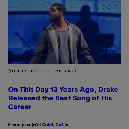
(PHOTO BY GARY GERSHOFF/WIREIMAGE)
On This Day 13 Years Ago, Drake
Released the Best Song of His
Career
Od
9 сати раније
Caleb Catlin