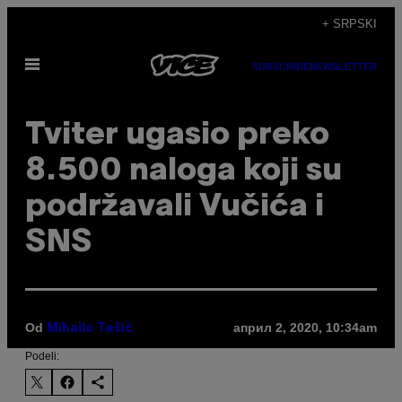
Скочи
+ SRPSKI
на
Otvori
садржај
SUBSCRIBE
NEWSLETTER
Meni
Tviter ugasio preko
8.500 naloga koji su
podržavali Vučića i
SNS
Od
април 2, 2020, 10:34am
Mihailo Tešić
Podeli: