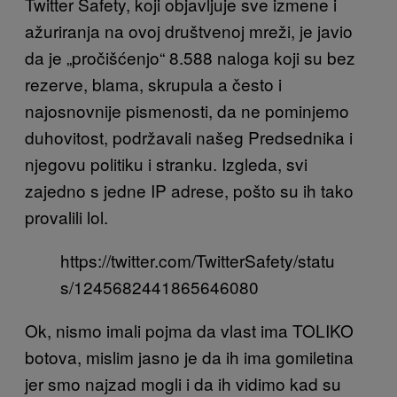
Twitter Safety, koji objavljuje sve izmene i
ažuriranja na ovoj društvenoj mreži, je javio
da je „pročišćenjo“ 8.588 naloga koji su bez
rezerve, blama, skrupula a često i
najosnovnije pismenosti, da ne pominjemo
duhovitost, podržavali našeg Predsednika i
njegovu politiku i stranku. Izgleda, svi
zajedno s jedne IP adrese, pošto su ih tako
provalili lol.
https://twitter.com/TwitterSafety/statu
s/1245682441865646080
Ok, nismo imali pojma da vlast ima TOLIKO
botova, mislim jasno je da ih ima gomiletina
jer smo najzad mogli i da ih vidimo kad su