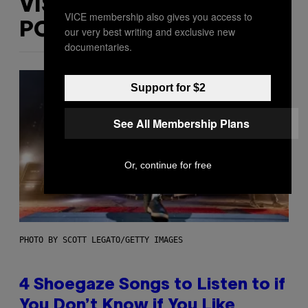
VIŠE
VICE membership also gives you access to
POPUT OVOGA
our very best writing and exclusive new
documentaries.
Support for $2
See All Membership Plans
Or, continue for free
PHOTO BY SCOTT LEGATO/GETTY IMAGES
4 Shoegaze Songs to Listen to if
You Don’t Know if You Like