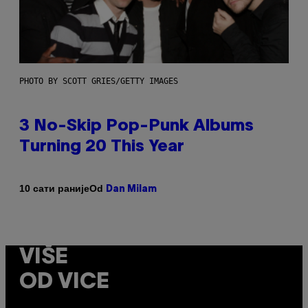
PHOTO BY SCOTT GRIES/GETTY IMAGES
3 No-Skip Pop-Punk Albums
Turning 20 This Year
Od
10 сати раније
Dan Milam
VIŠE
OD VICE