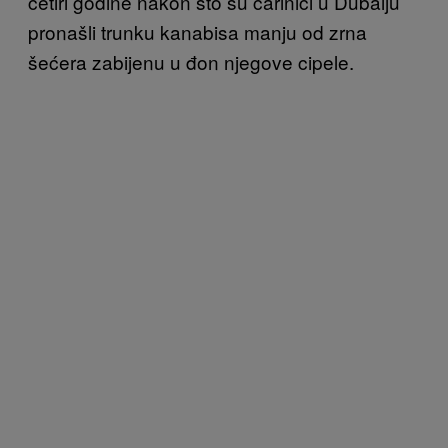
četiri godine nakon što su carinici u Dubaiju
pronašli trunku kanabisa manju od zrna
šećera zabijenu u đon njegove cipele.