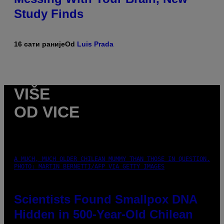
Study Finds
16 сати раније
Od
Luis Prada
VIŠE
OD VICE
A MUCH, MUCH OLDER CHILEAN MUMMY THAN THOSE IN QUESTION.
PHOTO: MARTIN BERNETTI/AFP VIA GETTY IMAGES
Scientists Found Smallpox DNA
Hidden in 500-Year-Old Chilean