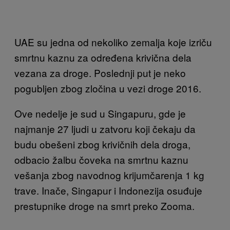
UAE su jedna od nekoliko zemalja koje izriču
smrtnu kaznu za određena krivična dela
vezana za droge. Poslednji put je neko
pogubljen zbog zločina u vezi droge 2016.
Ove nedelje je sud u Singapuru, gde je
najmanje 27 ljudi u zatvoru koji čekaju da
budu obešeni zbog krivičnih dela droga,
odbacio žalbu čoveka na smrtnu kaznu
vešanja zbog navodnog krijumčarenja 1 kg
trave. Inače, Singapur i Indonezija osuđuje
prestupnike droge na smrt preko Zooma.