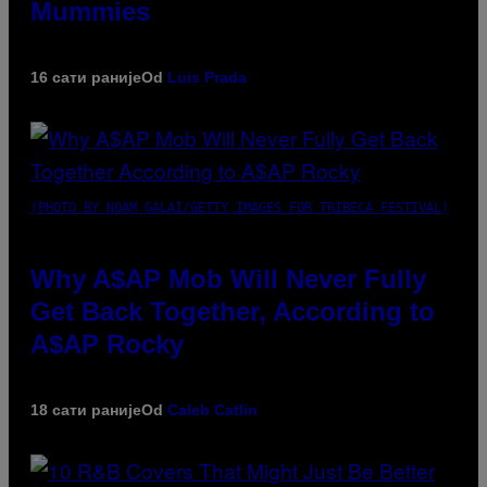
Mummies
16 сати раније
Od
Luis Prada
(PHOTO BY NOAM GALAI/GETTY IMAGES FOR TRIBECA FESTIVAL)
Why A$AP Mob Will Never Fully
Get Back Together, According to
A$AP Rocky
18 сати раније
Od
Caleb Catlin