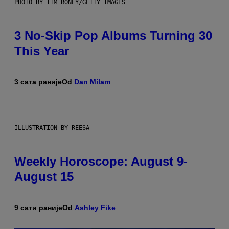
PHOTO BY TIM RONEY/GETTY IMAGES
3 No-Skip Pop Albums Turning 30
This Year
3 сата раније
Od
Dan Milam
ILLUSTRATION BY REESA
Weekly Horoscope: August 9-
August 15
9 сати раније
Od
Ashley Fike