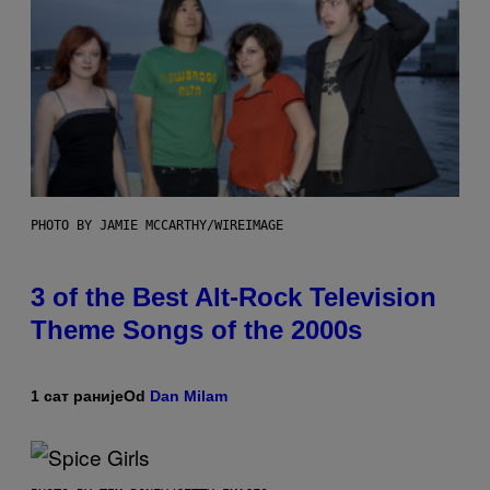
PHOTO BY JAMIE MCCARTHY/WIREIMAGE
3 of the Best Alt-Rock Television
Theme Songs of the 2000s
1 сат раније
Od
Dan Milam