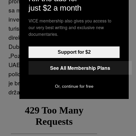
promovišu kao glamurozno mesto za zabavu,
just $2 a month
sa marketingom osmišljenim da namami
investitore, kvalifikovanu radnu snagu i
VICE membership also gives you access to
turiste“, rekla je Rada Strling, izvršna
our very best writing and exclusive new
documentaries.
direktorka nevladine organizacije Detained in
Dubai koja pomaže Hudu i njegovoj porodici.
Support for $2
„Poznate ličnosti su plaćene da promovišu
UAE, iskrivljujuči maskirajući za novac. Rad
See All Membership Plans
policije Dubaija u slučajevima droge rezultirao
je brojnim nepravednim pritvaranjem stranih
Or, continue for free
državljana. „