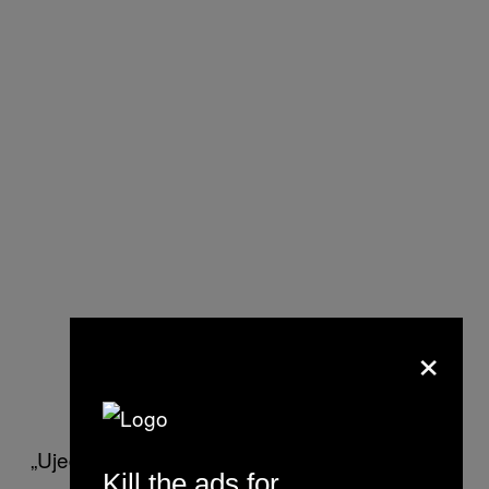
×
„Ujedinjeni Arapski Emirati se strancima
Kill the ads for