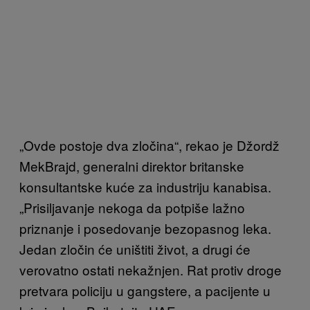
„Ovde postoje dva zločina“, rekao je Džordž
MekBrajd, generalni direktor britanske
konsultantske kuće za industriju kanabisa.
„Prisiljavanje nekoga da potpiše lažno
priznanje i posedovanje bezopasnog leka.
Jedan zločin će uništiti život, a drugi će
verovatno ostati nekažnjen. Rat protiv droge
pretvara policiju u gangstere, a pacijente u