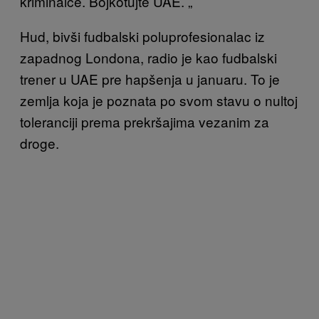
kriminalce. Bojkotujte UAE. „
Hud, bivši fudbalski poluprofesionalac iz
zapadnog Londona, radio je kao fudbalski
trener u UAE pre hapšenja u januaru. To je
zemlja koja je poznata po svom stavu o nultoj
toleranciji prema prekršajima vezanim za
droge.