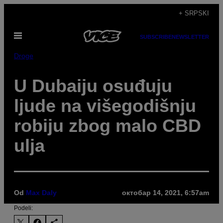
Скочи
+ SRPSKI
на
Otvori
садржај
SUBSCRIBE
NEWSLETTER
Meni
Droge
U Dubaiju osuđuju
ljude na višegodišnju
robiju zbog malo CBD
ulja
Od
Max Daly
октобар 14, 2021, 6:57am
Podeli: