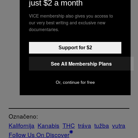
just $2 a month
VICE membership also gives you access to
our very best writing and exclusive new
documentaries.
Support for $2
See All Membership Plans
Or, continue for free
Označeno:
Kalifornija
Kanabis
THC
tráva
tužba
vutra
Follow Us On Discover