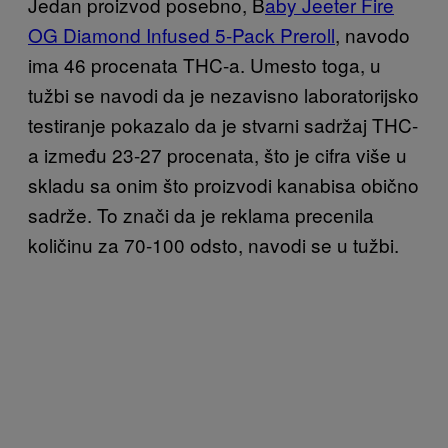
Jedan proizvod posebno, B
aby Jeeter Fire
OG Diamond Infused 5-Pack Preroll
, navodo
ima 46 procenata THC-a. Umesto toga, u
tužbi se navodi da je nezavisno laboratorijsko
testiranje pokazalo da je stvarni sadržaj THC-
a između 23-27 procenata, što je cifra više u
skladu sa onim što proizvodi kanabisa obično
sadrže. To znači da je reklama precenila
količinu za 70-100 odsto, navodi se u tužbi.