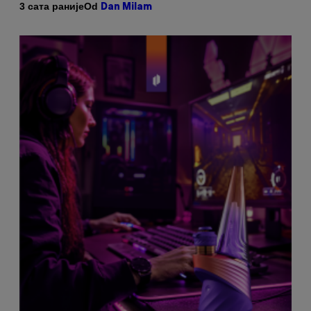
Od
3 сата раније
Dan Milam