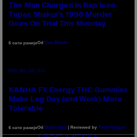
The Man Charged in Rap Icon
Tupac Shakur’s 1996 Murder
Goes On Trial This Monday
Od
6 сати раније
Dan Milam
MAHA HAQ FOR VICE
KANHA FX Energy THC Gummies
Make Leg Day (and Work) More
Tolerable
Od
| Reviewed by
6 сати раније
Maha Haq
Ysolt Usigan
VICE