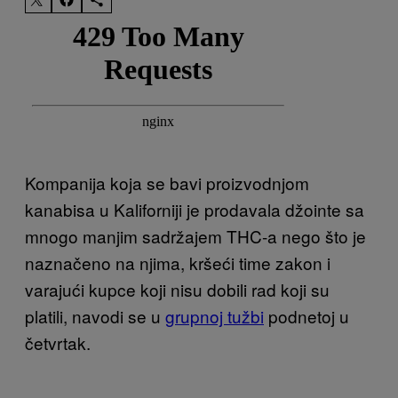
Kompanija koja se bavi proizvodnjom
kanabisa u Kaliforniji je prodavala džointe sa
mnogo manjim sadržajem THC-a nego što je
naznačeno na njima, kršeći time zakon i
varajući kupce koji nisu dobili rad koji su
platili, navodi se u
grupnoj tužbi
podnetoj u
četvrtak.