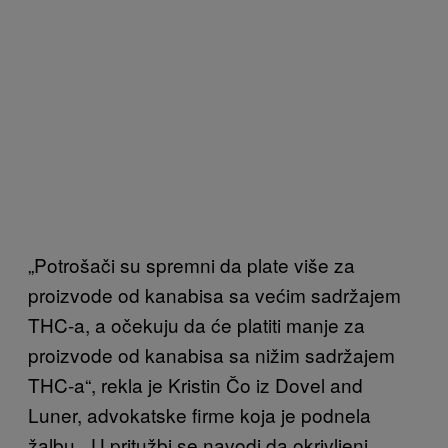
„Potrošači su spremni da plate više za
proizvode od kanabisa sa većim sadržajem
THC-a, a očekuju da će platiti manje za
proizvode od kanabisa sa nižim sadržajem
THC-a“, rekla je Kristin Čo iz Dovel and
Luner, advokatske firme koja je podnela
žalbu. „U pritužbi se navodi da okrivljeni,