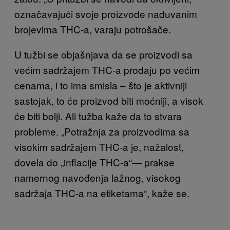
označavajući svoje proizvode naduvanim
brojevima THC-a, varaju potrošače.
U tužbi se objašnjava da se proizvodi sa
većim sadržajem THC-a prodaju po većim
cenama, i to ima smisla – što je aktivniji
sastojak, to će proizvod biti moćniji, a visok
će biti bolji. Ali tužba kaže da to stvara
probleme. „Potražnja za proizvodima sa
visokim sadržajem THC-a je, nažalost,
dovela do „inflacije THC-a“— prakse
namernog navođenja lažnog, visokog
sadržaja THC-a na etiketama“, kaže se.