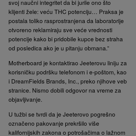
svoj naučni integritet da bi jurile ono što
klijenti žele: veću THC potenciju… Praksa je
postala toliko rasprostranjena da laboratorije
otvoreno reklamiraju sve veće vrednosti
potencije kako bi pridobile kupce bez straha
od posledica ako je u pitanju obmana.”
Motherboard je kontaktirao Jeeterovu liniju za
korisničku podršku telefonom i e-poštom, kao
i DreamFields Brands, Inc., preko njihove veb
stranice. Nismo dobili odgovor na vreme za
objavljivanje.
U tužbi se tvrdi da je Jeeterovo pogrešno
označeno pakovanje prekršilo više
kalifornijskih zakona o potrošačima o lažnom