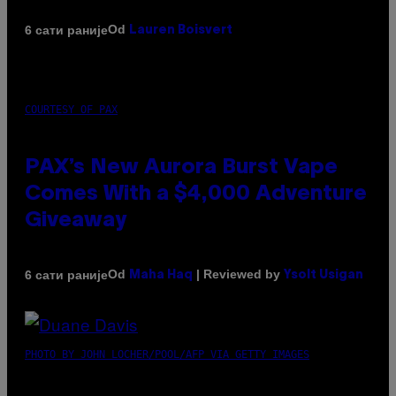
Od
6 сати раније
Lauren Boisvert
COURTESY OF PAX
PAX’s New Aurora Burst Vape
Comes With a $4,000 Adventure
Giveaway
Od
| Reviewed by
6 сати раније
Maha Haq
Ysolt Usigan
PHOTO BY JOHN LOCHER/POOL/AFP VIA GETTY IMAGES