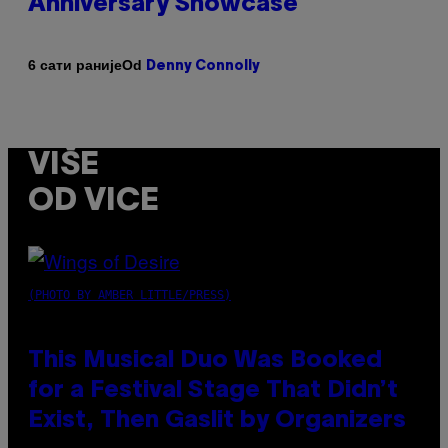
Anniversary Showcase
Od
6 сати раније
Denny Connolly
VIŠE
OD VICE
(PHOTO BY AMBER LITTLE/PRESS)
This Musical Duo Was Booked
for a Festival Stage That Didn’t
Exist, Then Gaslit by Organizers