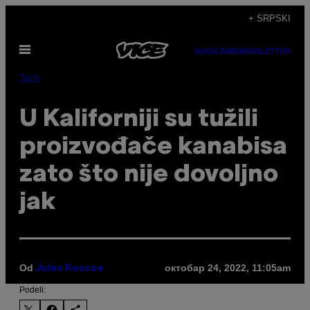
Скочи
+ SRPSKI
на
Otvori
садржај
SUBSCRIBE
NEWSLETTER
Meni
Tech
U Kaliforniji su tužili
proizvođače kanabisa
zato što nije dovoljno
jak
Od
октобар 24, 2022, 11:05am
Jules Roscoe
Podeli: