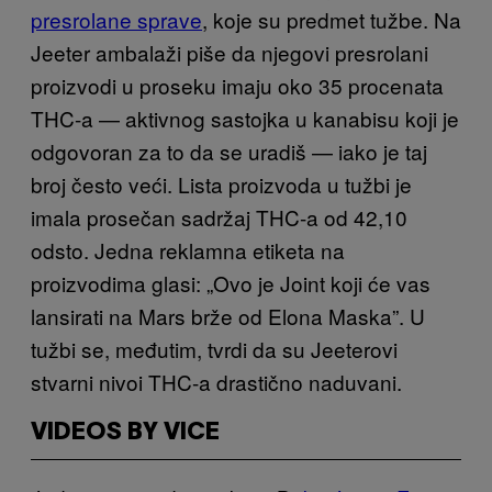
presrolane sprave
, koje su predmet tužbe. Na
Jeeter ambalaži piše da njegovi presrolani
proizvodi u proseku imaju oko 35 procenata
THC-a — aktivnog sastojka u kanabisu koji je
odgovoran za to da se uradiš — iako je taj
broj često veći. Lista proizvoda u tužbi je
imala prosečan sadržaj THC-a od 42,10
odsto. Jedna reklamna etiketa na
proizvodima glasi: „Ovo je Joint koji će vas
lansirati na Mars brže od Elona Maska”. U
tužbi se, međutim, tvrdi da su Jeeterovi
stvarni nivoi THC-a drastično naduvani.
VIDEOS BY VICE