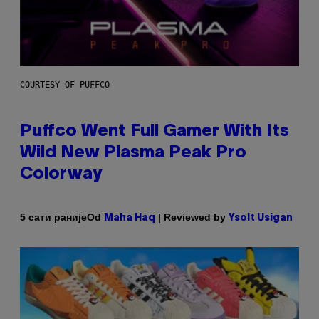
COURTESY OF PUFFCO
Puffco Went Full Gamer With Its
Wild New Plasma Peak Pro
Colorway
Od
| Reviewed by
5 сати раније
Maha Haq
Ysolt Usigan