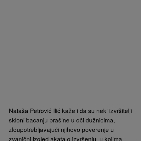
Nataša Petrović Ilić kaže i da su neki izvršitelji
skloni bacanju prašine u oči dužnicima,
zloupotrebljavajući njihovo poverenje u
zvanični izgled akata o izvršenju, u kojima