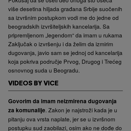
više desetina hiljada građana Srbije suočenih
sa izvršnim postupkom vodi me do jedne od
beogradskih izvršiteljskih kancelarija. Sa
pripremljenom „legendom“ da imam u rukama
Zaključak o izvršenju i da želim da izmirim
dugovanja, javio sam se jednoj od kancelarija
koja pokriva područje Prvog, Drugog i Trećeg
osnovnog suda u Beogradu.
VIDEOS BY VICE
Govorim da imam neizmirena dugovanja
. Zakon je najstroži kada je u
za komunalije
pitanju ova vrsta naplate, jer se u izvršnom
postupku sud zaobilazi, osim ako ne dođe do