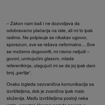
– Zakon nam baš i ne dozvoljava da
odobravamo plaćanja na rate, ali mi to ipak
radimo. Ne potpisuje se nikakav ugovor,
sporazum, sve se rešava neformalno….Sve
se možemo dogovoriti, mi nismo neljudi –
govori, umirujućim glasom, mlada
referentkinja, ulagujući mi se da joj ipak dam
broj „partije“.
Ovako izgleda nezvanična komunikacija sa
izvršiteljima, dok je zvanična ipak malo
složenija. Među izvršiteljima postoji neka
vrsta „omerte“. Veoma nerado govore o