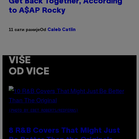
Get Back Together, According
to A$AP Rocky
Od
11 сати раније
Caleb Catlin
VIŠE
OD VICE
(PHOTO BY EBET ROBERTS/REDFERNS)
8 R&B Covers That Might Just