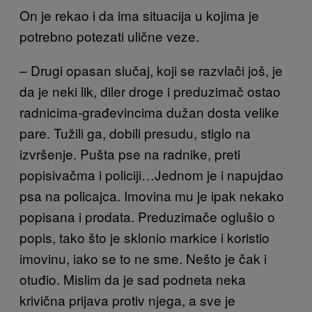
On je rekao i da ima situacija u kojima je
potrebno potezati ulične veze.
– Drugi opasan slučaj, koji se razvlači još, je
da je neki lik, diler droge i preduzimač ostao
radnicima-građevincima dužan dosta velike
pare. Tužili ga, dobili presudu, stiglo na
izvršenje. Pušta pse na radnike, preti
popisivačma i policiji…Jednom je i napujdao
psa na policajca. Imovina mu je ipak nekako
popisana i prodata. Preduzimače oglušio o
popis, tako što je sklonio markice i koristio
imovinu, iako se to ne sme. Nešto je čak i
otuđio. Mislim da je sad podneta neka
krivična prijava protiv njega, a sve je