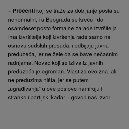
–
koji se traže za dobijanje posla su
Procenti
nenormalni, i u Beogradu se kreću i do
osamdeset posto formalne zarade izvršitelja.
Ima izvršitelja koji izvršenja rade samo na
osnovu sudskih presuda, i odbijaju javna
preduzeća, jer ne žele da se bave nečasnim
radnjama. Novac koji se izliva iz javnih
preduzeća je ogroman. Vlast za ovo zna, ali
ne preduzima ništa, jer se putem
„ugrađivanja“ u ove poslove namiruju i
stranke i partijski kadar – govori naš izvor.