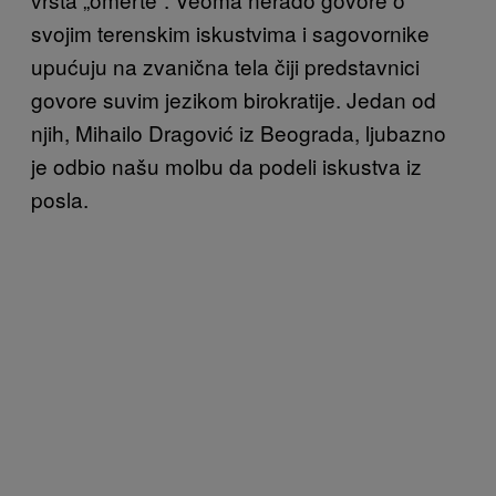
svojim terenskim iskustvima i sagovornike
upućuju na zvanična tela čiji predstavnici
govore suvim jezikom birokratije. Jedan od
njih, Mihailo Dragović iz Beograda, ljubazno
je odbio našu molbu da podeli iskustva iz
posla.