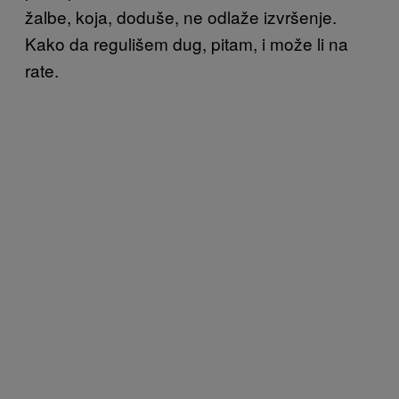
žalbe, koja, doduše, ne odlaže izvršenje.
Kako da regulišem dug, pitam, i može li na
rate.