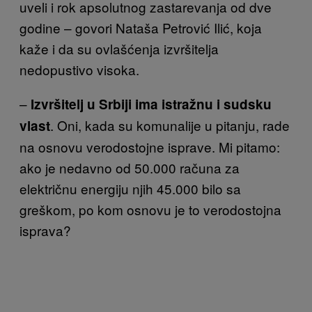
uveli i rok apsolutnog zastarevanja od dve
godine – govori Nataša Petrović Ilić, koja
kaže i da su ovlašćenja izvršitelja
nedopustivo visoka.
–
Izvršitelj u Srbiji ima istražnu i sudsku
. Oni, kada su komunalije u pitanju, rade
vlast
na osnovu verodostojne isprave. Mi pitamo:
ako je nedavno od 50.000 računa za
električnu energiju njih 45.000 bilo sa
greškom, po kom osnovu je to verodostojna
isprava?