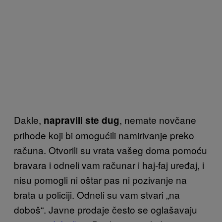
Dakle,
, nemate novčane
napravili ste dug
prihode koji bi omogućili namirivanje preko
računa. Otvorili su vrata vašeg doma pomoću
bravara i odneli vam računar i haj-faj uređaj, i
nisu pomogli ni oštar pas ni pozivanje na
brata u policiji. Odneli su vam stvari „na
doboš“. Javne prodaje često se oglašavaju