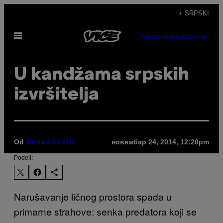
Скочи
+ SRPSKI
на
Otvori
садржај
SUBSCRIBE
NEWSLETTER
Meni
U kandžama srpskih
izvršitelja
Od
новембар 24, 2014, 12:20pm
Nenad Kostić
Podeli:
Narušavanje ličnog prostora spada u
primarne strahove: senka predatora koji se