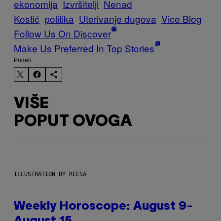
ekonomija
Izvršitelji
Nenad
Kostić
politika
Uterivanje dugova
Vice Blog
Follow Us On Discover
Make Us Preferred In Top Stories
Podeli:
VIŠE
POPUT OVOGA
ILLUSTRATION BY REESA
Weekly Horoscope: August 9-