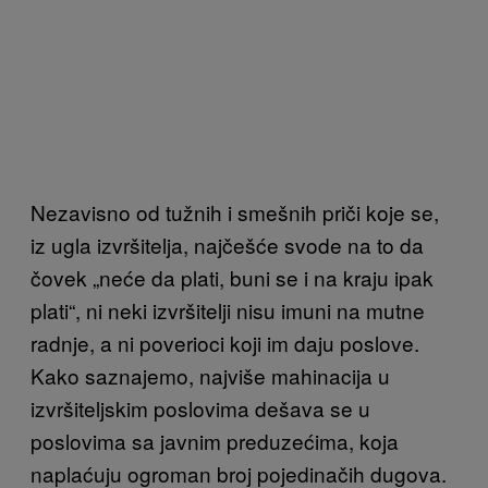
Nezavisno od tužnih i smešnih priči koje se,
iz ugla izvršitelja, najčešće svode na to da
čovek „neće da plati, buni se i na kraju ipak
plati“, ni neki izvršitelji nisu imuni na mutne
radnje, a ni poverioci koji im daju poslove.
Kako saznajemo, najviše mahinacija u
izvršiteljskim poslovima dešava se u
poslovima sa javnim preduzećima, koja
naplaćuju ogroman broj pojedinačih dugova.