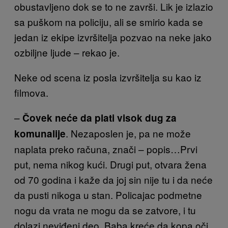
obustavljeno dok se to ne završi. Lik je izlazio
sa puškom na policiju, ali se smirio kada se
jedan iz ekipe izvršitelja pozvao na neke jako
ozbiljne ljude – rekao je.
Neke od scena iz posla izvršitelja su kao iz
filmova.
–
Čovek neće da plati visok dug za
. Nezaposlen je, pa ne može
komunalije
naplata preko računa, znači – popis…Prvi
put, nema nikog kući. Drugi put, otvara žena
od 70 godina i kaže da joj sin nije tu i da neće
da pusti nikoga u stan. Policajac podmetne
nogu da vrata ne mogu da se zatvore, i tu
dolazi neviđeni deo. Baba kreće da kopa oči