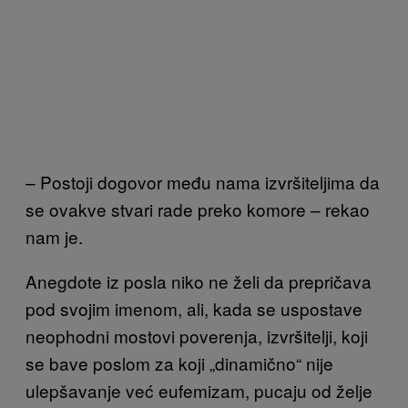
– Postoji dogovor među nama izvršiteljima da
se ovakve stvari rade preko komore – rekao
nam je.
Anegdote iz posla niko ne želi da prepričava
pod svojim imenom, ali, kada se uspostave
neophodni mostovi poverenja, izvršitelji, koji
se bave poslom za koji „dinamično“ nije
ulepšavanje već eufemizam, pucaju od želje