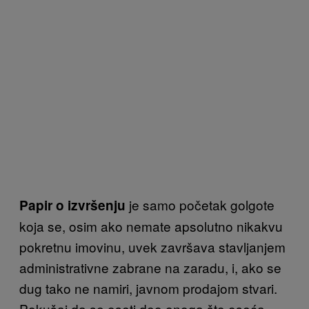
je samo početak golgote
Papir o izvršenju
koja se, osim ako nemate apsolutno nikakvu
pokretnu imovinu, uvek završava stavljanjem
administrativne zabrane na zaradu, i, ako se
dug tako ne namiri, javnom prodajom stvari.
Pokušaj da se oseti deo onoga što oseća