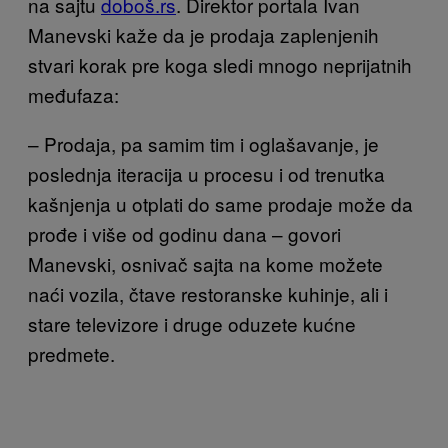
na sajtu
doboš.rs
. Direktor portala Ivan
Manevski kaže da je prodaja zaplenjenih
stvari korak pre koga sledi mnogo neprijatnih
međufaza:
– Prodaja, pa samim tim i oglašavanje, je
poslednja iteracija u procesu i od trenutka
kašnjenja u otplati do same prodaje može da
prođe i više od godinu dana – govori
Manevski, osnivač sajta na kome možete
naći vozila, čtave restoranske kuhinje, ali i
stare televizore i druge oduzete kućne
predmete.