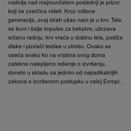
nadvija nad majmunčetom poslednji je prizor
koji će zverčica videti. Kroz milione
generacija, ovaj strah ušao nam je u krv. Telo
se buni i šalje impulse za bekstvo, ubrzava
srčanu radnju, krv vraća u dubinu tela, podiže
dlake i povlači testise u utrobu. Ovako se
oseća svako ko na vratima svog doma
zatekne nalepljeno rešenje o izvršenju,
doneto u skladu sa jednim od najradikalnijih
zakona o izvršenom postupku u celoj Evropi.