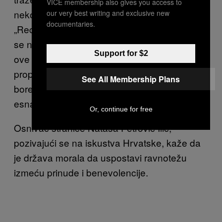
VICE membership also gives you access to
nekoliko godina „opsedaju“ fejsbuk stranicu
our very best writing and exclusive new
documentaries.
„Recite ne privatnim izvršiteljima“. Ovi drugi
se na stranici neće mnogo usrećiti – osnivač
Support for $2
ove stranice kažu da im nikako nije cilj da
propagiraju nevraćanje dugova, već da se
See All Membership Plans
bore za pravedniji pravni okvir u kome će
esnaf izvršitelja delovati.
Or, continue for free
Osnivač stranice Nataša Petrović Ilić,
pozivajući se na iskustva Hrvatske, kaže da
je država morala da uspostavi ravnotežu
izmeću prinude i benevolencije.