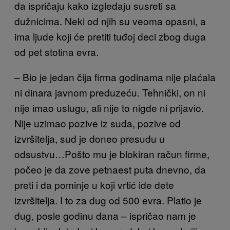
da ispričaju kako izgledaju susreti sa
dužnicima. Neki od njih su veoma opasni, a
ima ljude koji će pretiti tuđoj deci zbog duga
od pet stotina evra.
– Bio je jedan čija firma godinama nije plaćala
ni dinara javnom preduzeću. Tehnički, on ni
nije imao uslugu, ali nije to nigde ni prijavio.
Nije uzimao pozive iz suda, pozive od
izvršitelja, sud je doneo presudu u
odsustvu…Pošto mu je blokiran račun firme,
počeo je da zove petnaest puta dnevno, da
preti i da pominje u koji vrtić ide dete
izvršitelja. I to za dug od 500 evra. Platio je
dug, posle godinu dana – ispričao nam je