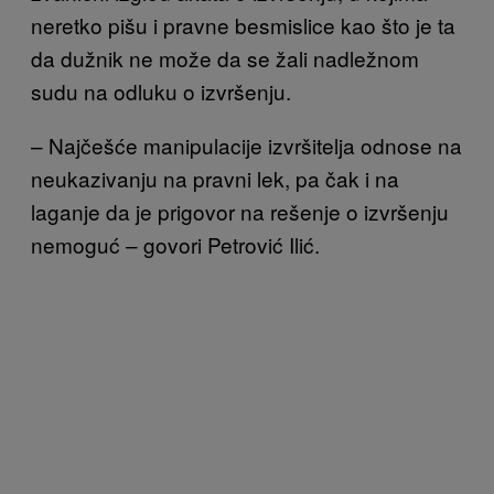
neretko pišu i pravne besmislice kao što je ta
da dužnik ne može da se žali nadležnom
sudu na odluku o izvršenju.
– Najčešće manipulacije izvršitelja odnose na
neukazivanju na pravni lek, pa čak i na
laganje da je prigovor na rešenje o izvršenju
nemoguć – govori Petrović Ilić.