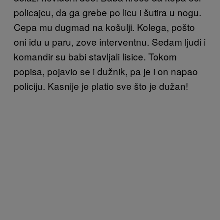
policajcu, da ga grebe po licu i šutira u nogu.
Cepa mu dugmad na košulji. Kolega, pošto
oni idu u paru, zove interventnu. Sedam ljudi i
komandir su babi stavljali lisice. Tokom
popisa, pojavio se i dužnik, pa je i on napao
policiju. Kasnije je platio sve što je dužan!