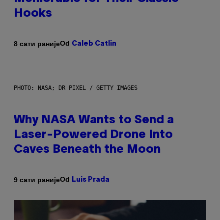
Hooks
Od
8 сати раније
Caleb Catlin
PHOTO: NASA; DR PIXEL / GETTY IMAGES
Why NASA Wants to Send a
Laser-Powered Drone Into
Caves Beneath the Moon
Od
9 сати раније
Luis Prada