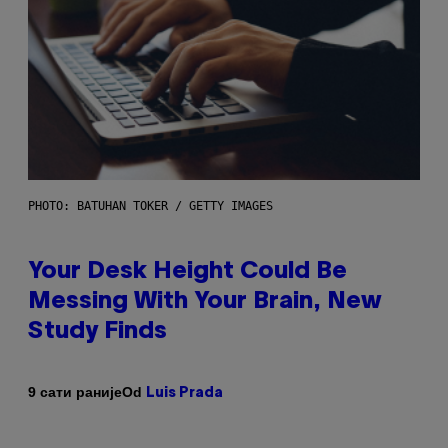
PHOTO: BATUHAN TOKER / GETTY IMAGES
Your Desk Height Could Be
Messing With Your Brain, New
Study Finds
Od
9 сати раније
Luis Prada