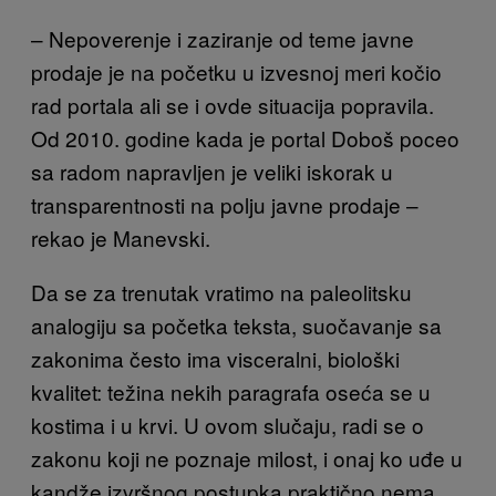
– Nepoverenje i zaziranje od teme javne
prodaje je na početku u izvesnoj meri kočio
rad portala ali se i ovde situacija popravila.
Od 2010. godine kada je portal Doboš poceo
sa radom napravljen je veliki iskorak u
transparentnosti na polju javne prodaje –
rekao je Manevski.
Da se za trenutak vratimo na paleolitsku
analogiju sa početka teksta, suočavanje sa
zakonima često ima visceralni, biološki
kvalitet: težina nekih paragrafa oseća se u
kostima i u krvi. U ovom slučaju, radi se o
zakonu koji ne poznaje milost, i onaj ko uđe u
kandže izvršnog postupka praktično nema