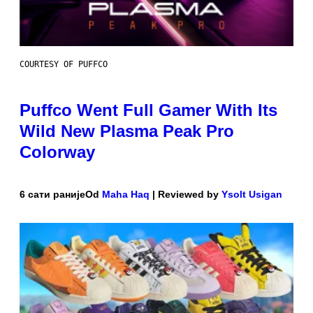
COURTESY OF PUFFCO
Puffco Went Full Gamer With Its
Wild New Plasma Peak Pro
Colorway
6 сати раније
Od
Maha Haq
| Reviewed by
Ysolt Usigan