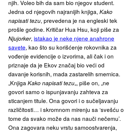
njih. Voleo bih da sam bio njegov student.
Jedna od njegovih najranijih knjiga,
Kako
, prevedena je na engleski tek
napisati tezu
prošle godine. Kritičar Hua Hsu, koji piše za
,
istakao je neke njene anahrone
Njujorker
savete
, kao što su korišćenje rokovnika za
vođenje evidencije o izvorima, ali čak i on
priznaje da je Ekov značaj bio veći od
davanje korisnih, mada zastarelih smernica.
„Knjiga
„, piše on, „ne
Kako napisati tezu
govori samo o ispunjavanju zahteva za
sticanjem titule. Ona govori i o sučeljavanju
različitosti… i skromnom mirenju sa ‘svešću o
tome da svako može da nas nauči nečemu’.
Ona zagovara neku vrstu samoostvarenja,