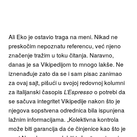
Ali Eko je ostavio traga na meni. Nikad ne
preskočim nepoznatu referencu, već njeno
značenje tražim u toku čitanja. Naravno,
danas je sa Vikipedijom to mnogo lakše. Ne
iznenađuje zato da se i sam pisac zanimao
za ovaj sajt, pišući u svojoj redovnoj kolumni
za italijanski časopis
o potrebi da
L’Espresso
se sačuva integritet Vikipedije nakon što je
njegova sopstvena odrednica bila ispunjena
lažnim informacijama. „Kolektivna kontrola
može biti garancija da će činjenice kao što je