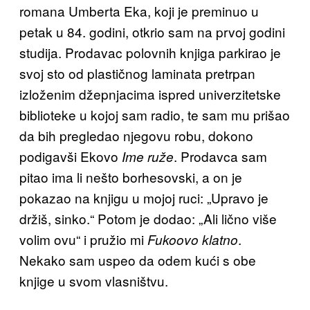
romana Umberta Eka, koji je preminuo u
petak u 84. godini, otkrio sam na prvoj godini
studija. Prodavac polovnih knjiga parkirao je
svoj sto od plastičnog laminata pretrpan
izloženim džepnjacima ispred univerzitetske
biblioteke u kojoj sam radio, te sam mu prišao
da bih pregledao njegovu robu, dokono
podigavši Ekovo
. Prodavca sam
Ime ruže
pitao ima li nešto borhesovski, a on je
pokazao na knjigu u mojoj ruci: „Upravo je
držiš, sinko.“ Potom je dodao: „Ali lično više
volim ovu“ i pružio mi
.
Fukoovo klatno
Nekako sam uspeo da odem kući s obe
knjige u svom vlasništvu.