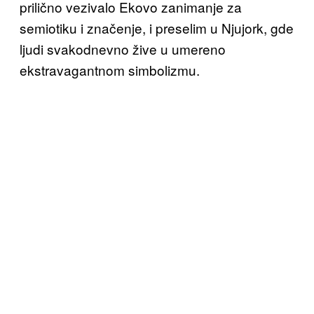
prilično vezivalo Ekovo zanimanje za
semiotiku i značenje, i preselim u Njujork, gde
ljudi svakodnevno žive u umereno
ekstravagantnom simbolizmu.