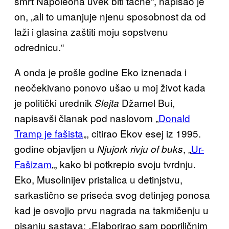
smrt Napoleona uvek biti tačne“, napisao je
on, „ali to umanjuje njenu sposobnost da od
laži i glasina zaštiti moju sopstvenu
odrednicu.“
A onda je prošle godine Eko iznenada i
neočekivano ponovo ušao u moj život kada
je politički urednik
Džamel Bui,
Slejta
napisavši članak pod naslovom „
Donald
Tramp je fašista
„, citirao Ekov esej iz 1995.
godine objavljen u
, „
Ur-
Njujork rivju of buks
Fašizam
„, kako bi potkrepio svoju tvrdnju.
Eko, Musolinijev pristalica u detinjstvu,
sarkastično se priseća svog detinjeg ponosa
kad je osvojio prvu nagrada na takmičenju u
pisanju sastava: „Elaborirao sam popriličnim