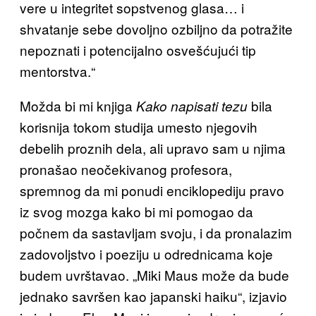
vere u integritet sopstvenog glasa… i
shvatanje sebe dovoljno ozbiljno da potražite
nepoznati i potencijalno osvešćujući tip
mentorstva.“
Možda bi mi knjiga
bila
Kako napisati tezu
korisnija tokom studija umesto njegovih
debelih proznih dela, ali upravo sam u njima
pronašao neočekivanog profesora,
spremnog da mi ponudi enciklopediju pravo
iz svog mozga kako bi mi pomogao da
počnem da sastavljam svoju, i da pronalazim
zadovoljstvo i poeziju u odrednicama koje
budem uvrštavao. „Miki Maus može da bude
jednako savršen kao japanski haiku“, izjavio