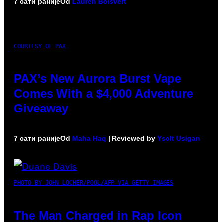
7 сати раније
Od
Lauren Boisvert
COURTESY OF PAX
PAX’s New Aurora Burst Vape
Comes With a $4,000 Adventure
Giveaway
7 сати раније
Od
Maha Haq
| Reviewed by
Ysolt Usigan
PHOTO BY JOHN LOCHER/POOL/AFP VIA GETTY IMAGES
The Man Charged in Rap Icon