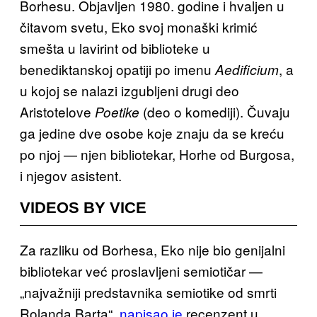
Borhesu. Objavljen 1980. godine i hvaljen u
čitavom svetu, Eko svoj monaški krimić
smešta u lavirint od biblioteke u
benediktanskoj opatiji po imenu
, a
Aedificium
u kojoj se nalazi izgubljeni drugi deo
Aristotelove
(deo o komediji). Čuvaju
Poetike
ga jedine dve osobe koje znaju da se kreću
po njoj — njen bibliotekar, Horhe od Burgosa,
i njegov asistent.
VIDEOS BY VICE
Za razliku od Borhesa, Eko nije bio genijalni
bibliotekar već proslavljeni semiotičar —
„najvažniji predstavnika semiotike od smrti
Rolanda Barta“,
napisao je
recenzent u