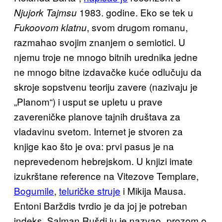
1983. godine. Eko se tek u
Njujork Tajmsu
, svom drugom romanu,
Fukoovom klatnu
razmahao svojim znanjem o semiotici. U
njemu troje ne mnogo bitnih urednika jedne
ne mnogo bitne izdavačke kuće odlučuju da
skroje sopstvenu teoriju zavere (nazivaju je
„Planom“) i usput se upletu u prave
zavereničke planove tajnih društava za
vladavinu svetom. Internet je stvoren za
knjige kao što je ova: prvi pasus je na
neprevedenom hebrejskom. U knjizi imate
izukrštane reference na Vitezove Templare,
Bogumile
,
teluričke struje
i Mikija Mausa.
Entoni Barždis tvrdio je da joj je potreban
indeks. Salman Rušdi ju je nazvao „prozom o