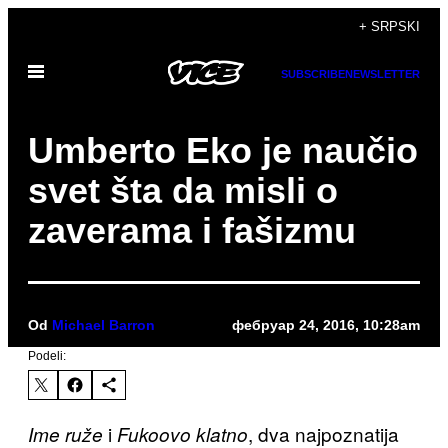
Скочи
+ SRPSKI
на
Otvori
садржај
SUBSCRIBE
NEWSLETTER
Meni
Umberto Eko je naučio
svet šta da misli o
zaverama i fašizmu
Od
Michael Barron
фебруар 24, 2016, 10:28am
Podeli:
i
, dva najpoznatija
Ime ruže
Fukoovo klatno