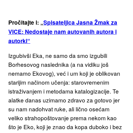
Pročitajte i: „
Spisateljica Jasna Žmak za
VICE: Nedostaje nam autovanih autora i
autorki“
Izgubivši Eka, ne samo da smo izgubili
Borhesovog naslednika (a na vidiku još
nemamo Ekovog), već i um koji je oblikovan
starijim načinom učenja: starovremenim
istraživanjem i metodama katalogizacije. Te
alatke danas uzimamo zdravo za gotovo jer
su nam nadohvat ruke, ali lično osećam
veliko strahopoštovanje prema nekom kao
što je Eko, koji je znao da kopa duboko i bez