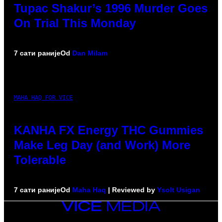
Tupac Shakur’s 1996 Murder Goes
On Trial This Monday
7 сати раније
Od
Dan Milam
MAHA HAQ FOR VICE
KANHA FX Energy THC Gummies
Make Leg Day (and Work) More
Tolerable
7 сати раније
Od
Maha Haq
| Reviewed by
Ysolt Usigan
VICE
MEDIA