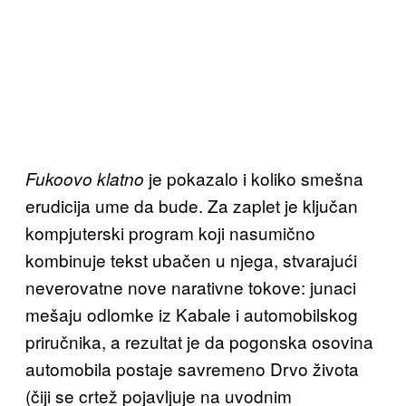
je pokazalo i koliko smešna
Fukoovo klatno
erudicija ume da bude. Za zaplet je ključan
kompjuterski program koji nasumično
kombinuje tekst ubačen u njega, stvarajući
neverovatne nove narativne tokove: junaci
mešaju odlomke iz Kabale i automobilskog
priručnika, a rezultat je da pogonska osovina
automobila postaje savremeno Drvo života
(čiji se crtež pojavljuje na uvodnim