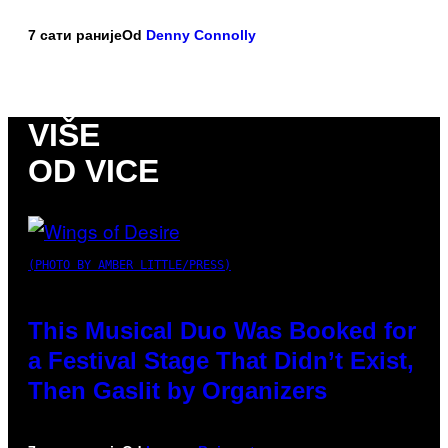
7 сати раније
Od
Denny Connolly
VIŠE
OD VICE
(PHOTO BY AMBER LITTLE/PRESS)
This Musical Duo Was Booked for
a Festival Stage That Didn’t Exist,
Then Gaslit by Organizers