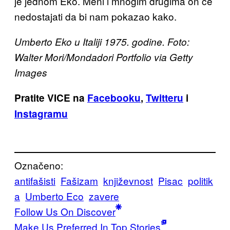
je jednom Eko. Meni i mnogim drugima on će
nedostajati da bi nam pokazao kako.
Umberto Eko u Italiji 1975. godine. Foto:
Walter Mori/Mondadori Portfolio via Getty
Images
Pratite VICE na
Facebooku
,
Twitteru
i
Instagramu
Označeno:
antifašisti
Fašizam
književnost
Pisac
politik
a
Umberto Eco
zavere
Follow Us On Discover
Make Us Preferred In Top Stories