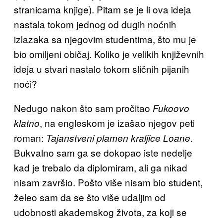
stranicama knjige). Pitam se je li ova ideja
nastala tokom jednog od dugih noćnih
izlazaka sa njegovim studentima, što mu je
bio omiljeni običaj. Koliko je velikih književnih
ideja u stvari nastalo tokom sličnih pijanih
noći?
Nedugo nakon što sam pročitao
Fukoovo
, na engleskom je izašao njegov peti
klatno
roman:
.
Tajanstveni plamen kraljice Loane
Bukvalno sam ga se dokopao iste nedelje
kad je trebalo da diplomiram, ali ga nikad
nisam završio. Pošto više nisam bio student,
želeo sam da se što više udaljim od
udobnosti akademskog života, za koji se