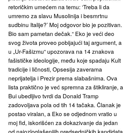
retoričkim umećem na temu: ‘Treba li da
umremo za slavu Musolinija i besmrtnu
sudbinu Italije?’ Moj odgovor bio je pozitivan.
Bio sam pametan dečak.“ Eko je veći deo
svog života proveo pobijajući taj argument, a
u „Ur-Fašizmu“ upozorava na 14 znakova
fašističke ideologije, među koje spadaju Kult
tradicije i ličnosti, Opsesija zaverama
neprijatelja i Prezir prema slabašnima. Ova
lista praktično je već spremna za štikliranje, a
Bui ubedljivo tvrdi da Donald Tramp
zadovoljava pola od tih 14 tačaka. Članak je
postao viralan, a Eko se odjednom vratio u
moj fid, iskorišćen za dokazivanje da jedan
od najozloglašenijih predsedničkih kandidata