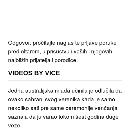
Odgovor: pročitajte naglas te prljave poruke
pred oltarom, u prisustvu i vaših i njegovih
najbližih prijatelja i porodice.
VIDEOS BY VICE
Jedna australijska mlada učinila je odlučila da
ovako sahrani svog verenika kada je samo
nekoliko sati pre same ceremonije venčanja
saznala da ju varao tokom šest godina duge
veze.