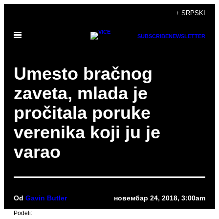
Скочи
+ SRPSKI
на
Otvori
садржај
SUBSCRIBE
NEWSLETTER
Meni
Umesto bračnog
zaveta, mlada je
pročitala poruke
verenika koji ju je
varao
Od
Gavin Butler
новембар 24, 2018, 3:00am
Podeli: