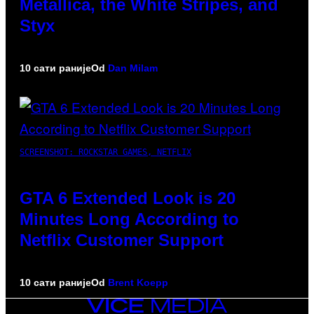
Metallica, the White Stripes, and
Styx
10 сати раније
Od
Dan Milam
SCREENSHOT: ROCKSTAR GAMES, NETFLIX
GTA 6 Extended Look is 20
Minutes Long According to
Netflix Customer Support
10 сати раније
Od
Brent Koepp
VICE