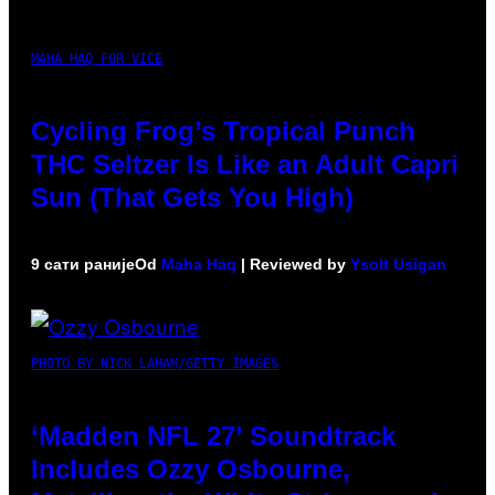
MAHA HAQ FOR VICE
Cycling Frog’s Tropical Punch
THC Seltzer Is Like an Adult Capri
Sun (That Gets You High)
9 сати раније
Od
Maha Haq
| Reviewed by
Ysolt Usigan
PHOTO BY NICK LAHAM/GETTY IMAGES
‘Madden NFL 27’ Soundtrack
Includes Ozzy Osbourne,