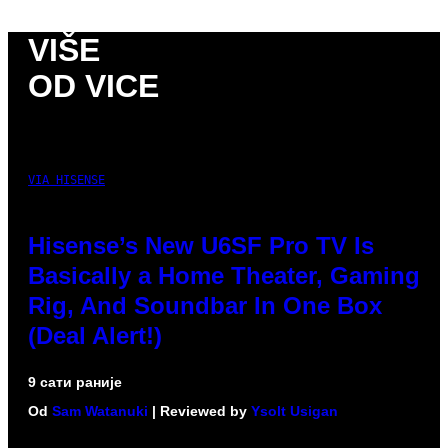
VIŠE
OD VICE
VIA HISENSE
Hisense’s New U6SF Pro TV Is
Basically a Home Theater, Gaming
Rig, And Soundbar In One Box
(Deal Alert!)
9 сати раније
Od
Sam Watanuki
| Reviewed by
Ysolt Usigan