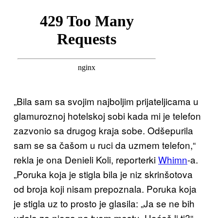
„Bila sam sa svojim najboljim prijateljicama u
glamuroznoj hotelskoj sobi kada mi je telefon
zazvonio sa drugog kraja sobe. Odšepurila
sam se sa čašom u ruci da uzmem telefon,“
rekla je ona Denieli Koli, reporterki
Whimn
-a.
„Poruka koja je stigla bila je niz skrinšotova
od broja koji nisam prepoznala. Poruka koja
je stigla uz to prosto je glasila: „Ja se ne bih
udala za njega na tvom mestu. Hoćeš li ti?“