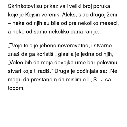
Skrinšotovi su prikazivali veliki broj poruka
koje je Kejsin verenik, Aleks, slao drugoj ženi
– neke od njih su bile od pre nekoliko meseci,
a neke od samo nekoliko dana ranije.
„Tvoje telo je jebeno neverovatno, i stvarno
znaš da ga koristiš“, glasila je jedna od njih,
„Voleo bih da moja devojka ume bar polovinu
stvari koje ti radiš.“ Druga je počinjala sa: „Ne
mogu da prestanem da mislim o L, S i J sa
tobom.“