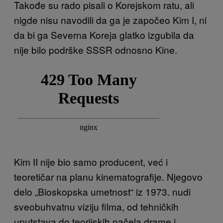
Takođe su rado pisali o Korejskom ratu, ali
nigde nisu navodili da ga je započeo Kim I, ni
da bi ga Severna Koreja glatko izgubila da
nije bilo podrške SSSR odnosno Kine.
Kim II nije bio samo producent, već i
teoretičar na planu kinematografije. Njegovo
delo „Bioskopska umetnost“ iz 1973. nudi
sveobuhvatnu viziju filma, od tehničkih
uputstava do teorijskih načela drame i