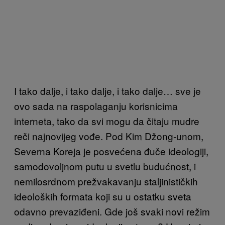
I tako dalje, i tako dalje, i tako dalje… sve je
ovo sada na raspolaganju korisnicima
interneta, tako da svi mogu da čitaju mudre
reči najnovijeg vođe. Pod Kim Džong-unom,
Severna Koreja je posvećena đuče ideologiji,
samodovoljnom putu u svetlu budućnost, i
nemilosrdnom prežvakavanju staljinističkih
ideoloških formata koji su u ostatku sveta
odavno prevaziđeni. Gde još svaki novi režim