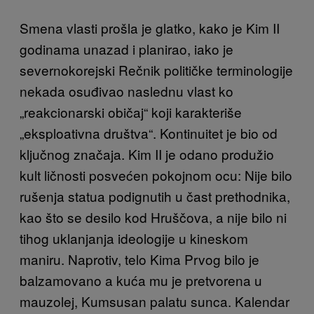
Smena vlasti prošla je glatko, kako je Kim II
godinama unazad i planirao, iako je
severnokorejski Rečnik političke terminologije
nekada osuđivao naslednu vlast ko
„reakcionarski običaj“ koji karakteriše
„eksploativna društva“. Kontinuitet je bio od
ključnog značaja. Kim II je odano produžio
kult ličnosti posvećen pokojnom ocu: Nije bilo
rušenja statua podignutih u čast prethodnika,
kao što se desilo kod Hruščova, a nije bilo ni
tihog uklanjanja ideologije u kineskom
maniru. Naprotiv, telo Kima Prvog bilo je
balzamovano a kuća mu je pretvorena u
mauzolej, Kumsusan palatu sunca. Kalendar