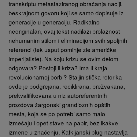
transkriptu metastaziranog obraćanja naciji,
beskrajnom govoru koji se samo dopisuje iz
generacije u generaciju. Radikalno
neoriginalan, ovaj tekst nadilazi prolaznost
nehumanim stilom i eliminacijom svih spoljnih
referenci (tek usput pominje zle američke
imperijaliste). Na koju krizu se ovim delom
odgovara? Postoji li kriza? Ima li kraja
revolucionarnoj borbi? Staljinistička retorika
ovde je podgrejana, reciklirana, prežvakana,
prekvalifikovana u niz autoreferentnih
grozdova žargonski grandioznih opštih
mesta, koja se po potrebi samo malo
izmešaju i opet stave na papir, bez ikakve
izmene u značenju. Kafkijanski plug nastavlja