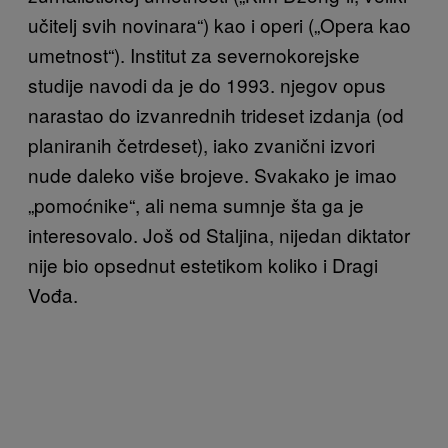
učitelj svih novinara“) kao i operi („Opera kao
umetnost“). Institut za severnokorejske
studije navodi da je do 1993. njegov opus
narastao do izvanrednih trideset izdanja (od
planiranih četrdeset), iako zvanični izvori
nude daleko više brojeve. Svakako je imao
„pomoćnike“, ali nema sumnje šta ga je
interesovalo. Još od Staljina, nijedan diktator
nije bio opsednut estetikom koliko i Dragi
Vođa.