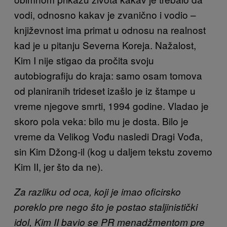
vodi, odnosno kakav je zvanično i vodio –
književnost ima primat u odnosu na realnost
kad je u pitanju Severna Koreja. Nažalost,
Kim I nije stigao da pročita svoju
autobiografiju do kraja: samo osam tomova
od planiranih trideset izašlo je iz štampe u
vreme njegove smrti, 1994 godine. Vladao je
skoro pola veka: bilo mu je dosta. Bilo je
vreme da Velikog Vođu nasledi Dragi Vođa,
sin Kim Džong-il (kog u daljem tekstu zovemo
Kim II, jer što da ne).
Za razliku od oca, koji je imao oficirsko
poreklo pre nego što je postao staljinistički
idol, Kim II bavio se PR menadžmentom pre