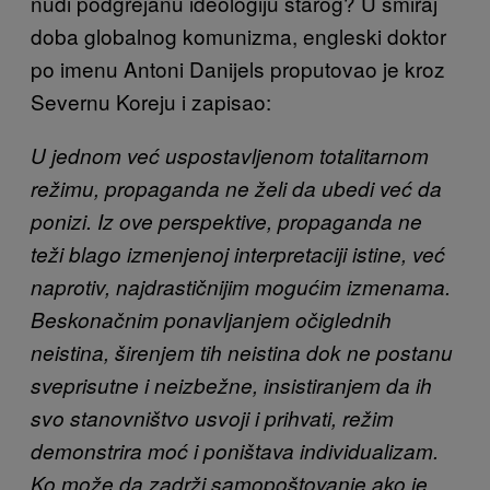
nudi podgrejanu ideologiju starog? U smiraj
doba globalnog komunizma, engleski doktor
po imenu Antoni Danijels proputovao je kroz
Severnu Koreju i zapisao:
U jednom već uspostavljenom totalitarnom
režimu, propaganda ne želi da ubedi već da
ponizi. Iz ove perspektive, propaganda ne
teži blago izmenjenoj interpretaciji istine, već
naprotiv, najdrastičnijim mogućim izmenama.
Beskonačnim ponavljanjem očiglednih
neistina, širenjem tih neistina dok ne postanu
sveprisutne i neizbežne, insistiranjem da ih
svo stanovništvo usvoji i prihvati, režim
demonstrira moć i poništava individualizam.
Ko može da zadrži samopoštovanje ako je