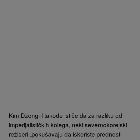
Kim Džong-il takođe ističe da za razliku od
imperijalističkih kolega, neki severnokorejski
režiseri „pokušavaju da iskoriste prednosti