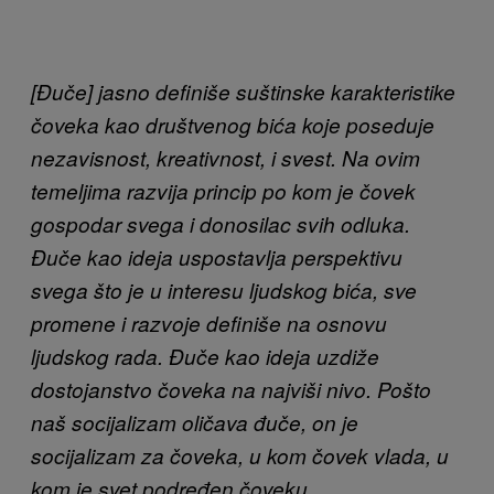
[Đuče] jasno definiše suštinske karakteristike
čoveka kao društvenog bića koje poseduje
nezavisnost, kreativnost, i svest. Na ovim
temeljima razvija princip po kom je čovek
gospodar svega i donosilac svih odluka.
Đuče kao ideja uspostavlja perspektivu
svega što je u interesu ljudskog bića, sve
promene i razvoje definiše na osnovu
ljudskog rada. Đuče kao ideja uzdiže
dostojanstvo čoveka na najviši nivo. Pošto
naš socijalizam oličava đuče, on je
socijalizam za čoveka, u kom čovek vlada, u
kom je svet podređen čoveku.