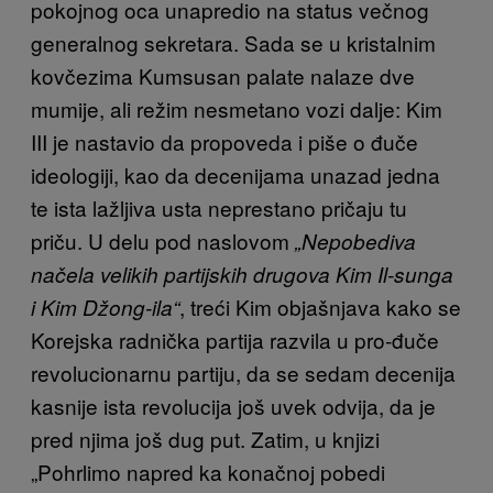
pokojnog oca unapredio na status večnog
generalnog sekretara. Sada se u kristalnim
kovčezima Kumsusan palate nalaze dve
mumije, ali režim nesmetano vozi dalje: Kim
III je nastavio da propoveda i piše o đuče
ideologiji, kao da decenijama unazad jedna
te ista lažljiva usta neprestano pričaju tu
priču. U delu pod naslovom
„Nepobediva
načela velikih partijskih drugova Kim Il-sunga
, treći Kim objašnjava kako se
i Kim Džong-ila“
Korejska radnička partija razvila u pro-đuče
revolucionarnu partiju, da se sedam decenija
kasnije ista revolucija još uvek odvija, da je
pred njima još dug put. Zatim, u knjizi
„Pohrlimo napred ka konačnoj pobedi