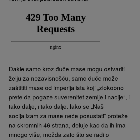
Dakle samo kroz đuče mase mogu ostvariti
želju za nezavisnošću, samo đuče može
zaštititi mase od imperijalista koji „zlokobno
prete da pogaze suverenitet zemlje i nacije“, i
tako dalje, i tako dalje. Iako se „Naš
socijalizam za mase neće posustati“ proteže
na skromnih 46 strana, deluje kao da ih ima
mnogo više, možda zato što se radi o