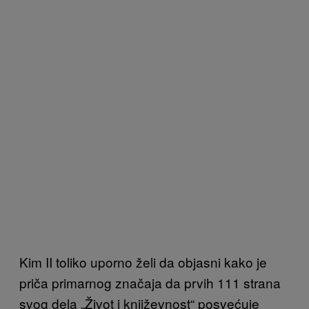
Kim II toliko uporno želi da objasni kako je
priča primarnog značaja da prvih 111 strana
svog dela „Život i književnost“ posvećuje