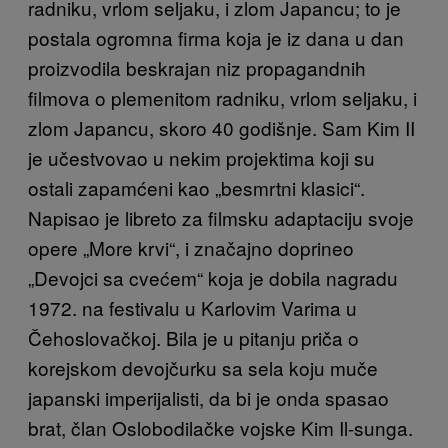
radniku, vrlom seljaku, i zlom Japancu; to je
postala ogromna firma koja je iz dana u dan
proizvodila beskrajan niz propagandnih
filmova o plemenitom radniku, vrlom seljaku, i
zlom Japancu, skoro 40 godišnje. Sam Kim II
je učestvovao u nekim projektima koji su
ostali zapamćeni kao „besmrtni klasici“.
Napisao je libreto za filmsku adaptaciju svoje
opere „More krvi“, i značajno doprineo
„Devojci sa cvećem“ koja je dobila nagradu
1972. na festivalu u Karlovim Varima u
Čehoslovačkoj. Bila je u pitanju priča o
korejskom devojčurku sa sela koju muče
japanski imperijalisti, da bi je onda spasao
brat, član Oslobodilačke vojske Kim Il-sunga.