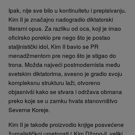
Ipak, nije sve bilo u kontinuitetu i prepisivanju.
Kim II je značajno nadogradio diktatorski
literarni opus. Za razliku od oca, koji je imao
oficirsko poreklo pre nego što je postao
staljinistički idol, Kim II bavio se PR
menadžmentom pre nego što je stigao do
trona. Možda najveći postmodernista među
svetskim diktatorima, svesno je gradio svoju
kompleksnu strukturu laži, otvoreno
objasnivši kako se stvara i održava obmana
preko koje se u zamku hvata stanovništvo
Severne Koreje.
Kim II je takođe proizvodio knjige posvećene
žurnalističkoj umetnosti („Kim Džong-il, veliki