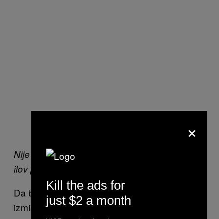
×
Nije baš Cahiers du Cinéma, ali Kim Džong-
ilov priručnik u stvari ima smisla.
Kill the ads for
Da bi primenio svoj rafiniran pristup
just $2 a month
izmišljanju monumentalnih laži, Kim II je