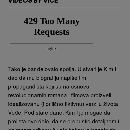
VIDEOS BY VICE
Tako je bar delovalo spolja. U stvari je Kim I
dao da mu biografiju napiše tim
propagandista koji su na osnovu
revolucionarnih romana i filmova proizveli
idealizovanu (i prilično fiktivnu) verziju života
Vođe. Pod stare dane, Kim I je mogao da
prelista ovo delo, da se prepustio detaljnom i
obimnom prikazu života kakav je trebalo da