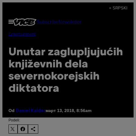
Скочи
+ SRPSKI
на
Otvori
Subscribe
Newsletter
садржај
Meni
Entertainment
Unutar zaglupljujućih
književnih dela
severnokorejskih
diktatora
Od
март 13, 2018, 8:56am
Daniel Kalder
Podeli: