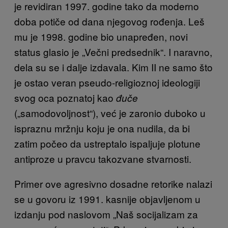
je revidiran 1997. godine tako da moderno
doba potiče od dana njegovog rođenja. Leš
mu je 1998. godine bio unapređen, novi
status glasio je „Večni predsednik“. I naravno,
dela su se i dalje izdavala. Kim II ne samo što
je ostao veran pseudo-religioznoj ideologiji
svog oca poznatoj kao
đuče
(„samodovoljnost“), već je zaronio duboko u
ispraznu mržnju koju je ona nudila, da bi
zatim počeo da ustreptalo ispaljuje plotune
antiproze u pravcu takozvane stvarnosti.
Primer ove agresivno dosadne retorike nalazi
se u govoru iz 1991. kasnije objavljenom u
izdanju pod naslovom „Naš socijalizam za