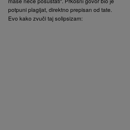
mase neće posustati“. Prkosni govor bio je
potpuni plagijat, direktno prepisan od tate.
Evo kako zvuči taj solipsizam: