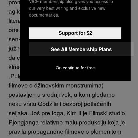
promenio ime Odseka za propagandno
VICE membership also gives you access to
our very best writing and exclusive new
agitovanje u elegantniji Odsek za umetnost i
documentaries.
literaturu. Iluzije su ga fascinirale, posebno
one koje su treperile na platnu u igri svetlosti i
Support for $2
senke. Kao veliki ljubitelj filma, Kim II je oteo
južnokorejskog režisera (i bivšu ženu) u nadi
See All Membership Plans
da će podići kvalitet severnokorejske
kinematografije. Tako smo dobili ozloglašeni
Or, continue for free
„Pulgasari“, kaiđu film (japanski termin za
filmove o džinovskim monstrumima)
postavljen u srednji vek, u kom gledamo
neku vrstu Godzile i bezbroj potlačenih
seljaka. Još pre toga, Kim II je Filmski studio
Pjongjanga relativno malu produkciju koja je
pravila propagandne filmove o plemenitom