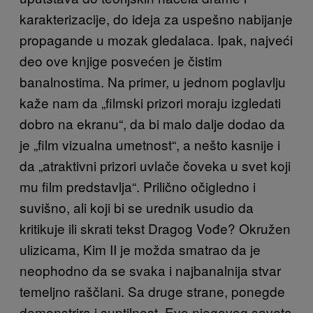
karakterizacije, do ideja za uspešno nabijanje
propagande u mozak gledalaca. Ipak, najveći
deo ove knjige posvećen je čistim
banalnostima. Na primer, u jednom poglavlju
kaže nam da „filmski prizori moraju izgledati
dobro na ekranu“, da bi malo dalje dodao da
je „film vizualna umetnost“, a nešto kasnije i
da „atraktivni prizori uvlače čoveka u svet koji
mu film predstavlja“. Prilično očigledno i
suvišno, ali koji bi se urednik usudio da
kritikuje ili skrati tekst Dragog Vođe? Okružen
ulizicama, Kim II je možda smatrao da je
neophodno da se svaka i najbanalnija stvar
temeljno raščlani. Sa druge strane, ponegde
demonstrira i suptilnost. Evo njegovog saveta