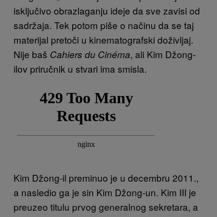
isključivo obrazlaganju ideje da sve zavisi od
sadržaja. Tek potom piše o načinu da se taj
materijal pretoči u kinematografski doživljaj.
Nije baš
, ali Kim Džong-
Cahiers du Cinéma
ilov priručnik u stvari ima smisla.
Kim Džong-il preminuo je u decembru 2011.,
a nasledio ga je sin Kim Džong-un. Kim III je
preuzeo titulu prvog generalnog sekretara, a