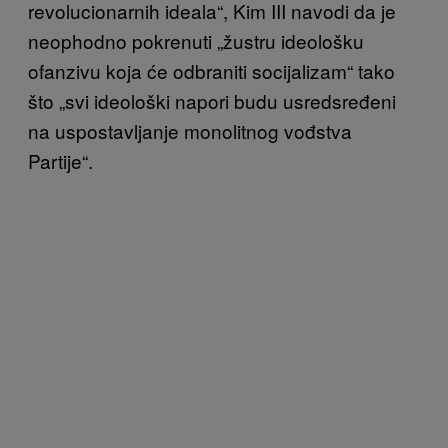
revolucionarnih ideala“, Kim III navodi da je
neophodno pokrenuti „žustru ideološku
ofanzivu koja će odbraniti socijalizam“ tako
što „svi ideološki napori budu usredsređeni
na uspostavljanje monolitnog vođstva
Partije“.