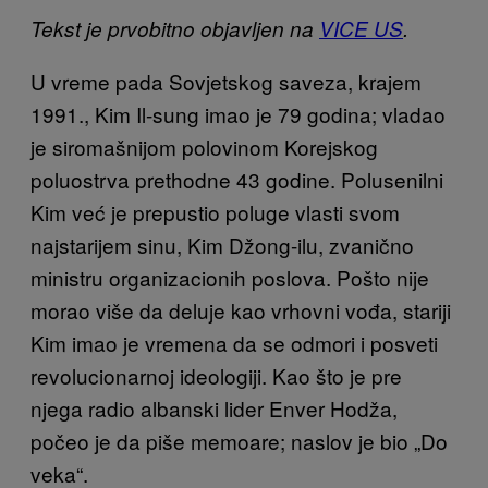
Tekst je prvobitno objavljen na
VICE US
.
U vreme pada Sovjetskog saveza, krajem
1991., Kim Il-sung imao je 79 godina; vladao
je siromašnijom polovinom Korejskog
poluostrva prethodne 43 godine. Polusenilni
Kim već je prepustio poluge vlasti svom
najstarijem sinu, Kim Džong-ilu, zvanično
ministru organizacionih poslova. Pošto nije
morao više da deluje kao vrhovni vođa, stariji
Kim imao je vremena da se odmori i posveti
revolucionarnoj ideologiji. Kao što je pre
njega radio albanski lider Enver Hodža,
počeo je da piše memoare; naslov je bio „Do
veka“.