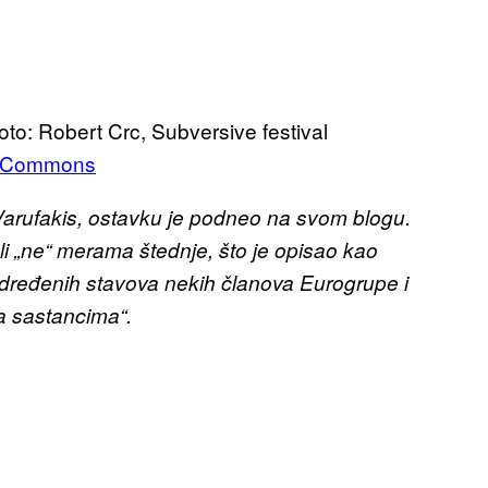
Foto: Robert Crc, Subversive festival
a Commons
 Varufakis, ostavku je podneo na svom blogu.
i „ne“ merama štednje, što je opisao kao
 određenih stavova nekih članova Eurogrupe i
a sastancima“.