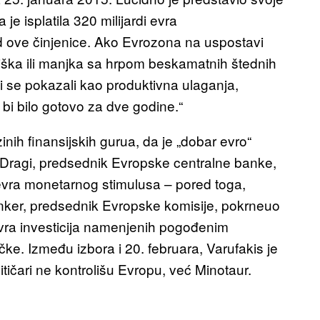
e isplatila 320 milijardi evra
d ove činjenice. Ako Evrozona na uspostavi
iška ili manjka sa hrpom beskamatnih štednih
i se pokazali kao produktivna ulaganja,
bi bilo gotovo za dve godine.“
zinih finansijskih gurua, da je „dobar evro“
o Dragi, predsednik Evropske centralne banke,
a evra monetarnog stimulusa – pored toga,
nker, predsednik Evropske komisije, pokrneuo
 evra investicija namenjenih pogođenim
čke. Između izbora i 20. februara, Varufakis je
itičari ne kontrolišu Evropu, već Minotaur.