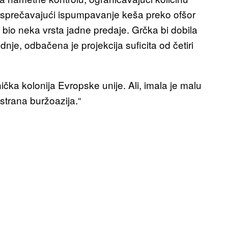
sprečavajući ispumpavanje keša preko ofšor
 bio neka vrsta jadne predaje. Grčka bi dobila
e, odbačena je projekcija suficita od četiri
čka kolonija Evropske unije. Ali, imala je malu
„strana buržoazija.“