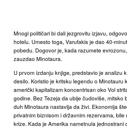
Mnogi političari bi dali jezgrovitu izjavu, odgovor
hotelu. Umesto toga, Varufakis je dao 40-minut
pobedu. Dogovor je, kada razumete evrozonu, to 
zauzdao Minotaura.
U prvom izdanju knjige, predstavio je analizu 
desilo. Koristio je kritsku legendu o Minotauru 
američki kapitalizam koncentrisan oko Vol strita
godine. Bez Tezeja da ubije čudoviše, mitsko b
duh Minotaura nastavlja da živi. Ekonomija št
privatnim biznisom i državnim rezervama, bile
krize. Kada je Amerika nametnula jednostrani