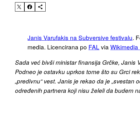
J
anis Varufakis na Subversive festivalu
. 
media. Licencirana po
FAL
via
Wikimedi
Sada već bivši ministar finansija Grčke, Janis
Podneo je ostavku uprkos tome što su Grci rekl
„predivnu“ vest. Janis je rekao da je „svestan
određenih partnera koji nisu želeli da budem n