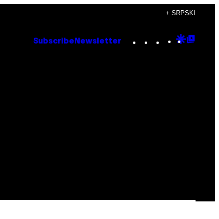
+ SRPSKI
Instagram
TikTok
YouTube
Google
Goog
Subscribe
Newsletter
Discove
Top
Posts