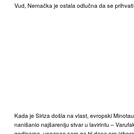
Vud, Nemačka je ostala odlučna da se prihvati
Kada je Siriza došla na vlast, evropski Minota
nanišanio najšareniju stvar u lavirintu – Varufa
godinama, upoznao sam ga tri dana pre izbora 