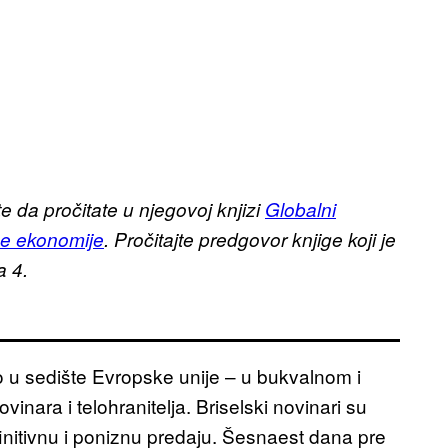
da pročitate u njegovoj knjizi
Globalni
ne ekonomije
. Pročitajte predgovor knjige koji je
a 4
.
o u sedište Evropske unije – u bukvalnom i
inara i telohranitelja. Briselski novinari su
efinitivnu i poniznu predaju. Šesnaest dana pre