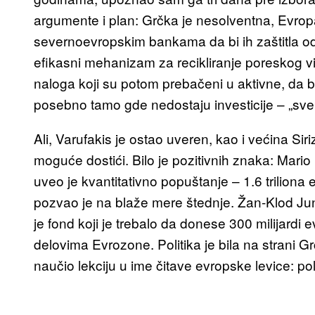
argumente i plan: Grčka je nesolventna, Evropa j
severnoevropskim bankama da bi ih zaštitla o
efikasni mehanizam za recikliranje poreskog v
naloga koji su potom prebačeni u aktivne, da b
posebno tamo gde nedostaju investicije – „sve 
Ali, Varufakis je ostao uveren, kao i većina Siri
moguće dostići. Bilo je pozitivnih znaka: Mari
uveo je kvantitativno popuštanje – 1.6 trilion
pozvao je na blaže mere štednje. Žan-Klod Ju
je fond koji je trebalo da donese 300 milijardi
delovima Evrozone. Politika je bila na strani Gr
naučio lekciju u ime čitave evropske levice: pol