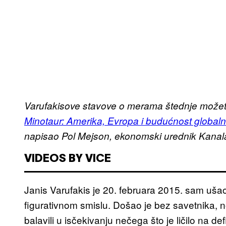
Varufakisove stavove o merama štednje možete 
Minotaur: Amerika, Evropa i budućnost global
napisao Pol Mejson, ekonomski urednik
Kanal
VIDEOS BY VICE
Janis Varufakis je 20. februara 2015. sam uša
figurativnom smislu. Došao je bez savetnika, nov
balavili u isčekivanju nečega što je ličilo na d