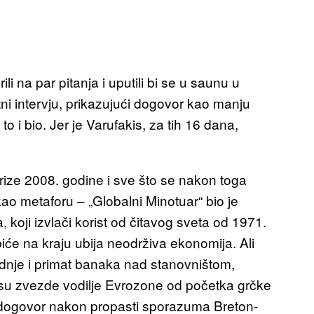
ili na par pitanja i uputili bi se u saunu u
ni intervju, prikazujući dogovor kao manju
i bio. Jer je Varufakis, za tih 16 dana,
krize 2008. godine i sve što se nakon toga
kao metaforu – „Globalni Minotuar“ bio je
, koji izvlači korist od čitavog sveta od 1971.
iće na kraju ubija neodrživa ekonomija. Ali
ednje i primat banaka nad stanovništom,
 su zvezde vodilje Evrozone od početka grčke
 dogovor nakon propasti sporazuma Breton-