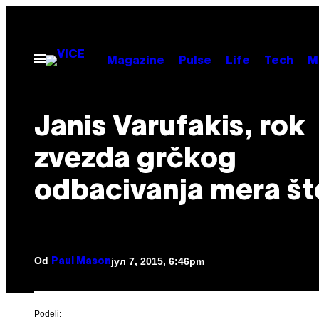
Скочи
на
садржај
Otvori
Magazine
Pulse
Life
Tech
M
Meni
Janis Varufakis, rok
zvezda grčkog
odbacivanja mera št
Od
јул 7, 2015, 6:46pm
Paul Mason
Podeli: