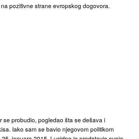
 na pozitivne strane evropskog dogovora.
ur se probudio, pogledao šta se dešava i
kisa.
Iako sam se bavio njegovom politikom
25. januara 2015. Lucidno je predstavio svoje