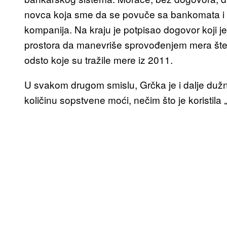
novca koja sme da se povuče sa bankomata i 
kompanija. Na kraju je potpisao dogovor koji je
prostora da manevriše sprovođenjem mera štednj
odsto koje su tražile mere iz 2011.
U svakom drugom smislu, Grčka je i dalje dužni
količinu sopstvene moći, nečim što je koristila 