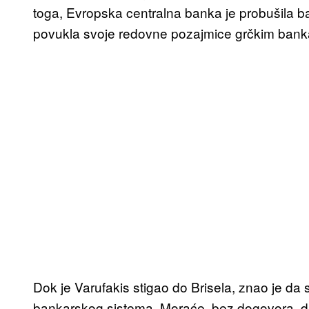
toga, Evropska centralna banka je probušila ba
povukla svoje redovne pozajmice grčkim ban
Dok je Varufakis stigao do Brisela, znao je da 
bankarskog sistema. Moraće, bez dogovora, da