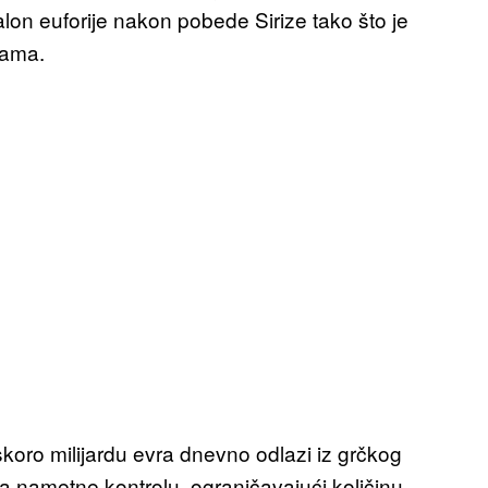
lon euforije nakon pobede Sirize tako što je
kama.
skoro milijardu evra dnevno odlazi iz grčkog
 nametne kontrolu, ograničavajući količinu