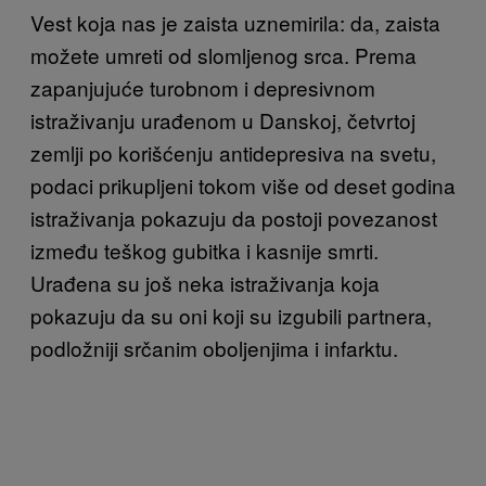
Vest koja nas je zaista uznemirila: da
, zaista
možete umreti od slomljenog srca. Prema
zapanjujuće turobnom i depresivnom
istraživanju urađenom u Danskoj, četvrtoj
zemlji po korišćenju antidepresiva na svetu,
podaci prikupljeni tokom više od deset godina
istraživanja pokazuju da postoji povezanost
između teškog gubitka i kasnije smrti.
Urađena su još neka istraživanja koja
pokazuju da su oni koji su izgubili partnera,
podložniji srčanim oboljenjima i infarktu.