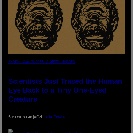
PHOTO: CSA IMAGES / GETTY IMAGES
Scientists Just Traced the Human
Eye Back to a Tiny One-Eyed
Creature
5 сати раније
Od
Luis Prada