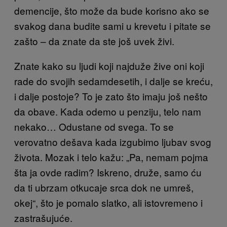
demencije, što može da bude korisno ako se
svakog dana budite sami u krevetu i pitate se
zašto – da znate da ste još uvek živi.
Znate kako su ljudi koji najduže žive oni koji
rade do svojih sedamdesetih, i dalje se kreću,
i dalje postoje? To je zato što imaju još nešto
da obave. Kada odemo u penziju, telo nam
nekako… Odustane od svega. To se
verovatno dešava kada izgubimo ljubav svog
života. Mozak i telo kažu: „Pa, nemam
pojma
šta ja ovde radim? Iskreno, druže, samo ću
da ti ubrzam otkucaje srca dok ne umreš,
okej“, što je pomalo slatko, ali istovremeno i
zastrašujuće.