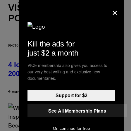
×
VIŠE
POPUT OVOGA
Kill the ads for
PHOTO: PETER KRAMER / GETTY IMAGES
just $2 a month
4 Iconic MTV Shows From the
VICE membership also gives you access to
our very best writing and exclusive new
2000s You Definitely Forgot About
documentaries.
4 минута раније
Od
Haley Miller
Support for $2
See All Membership Plans
Or, continue for free