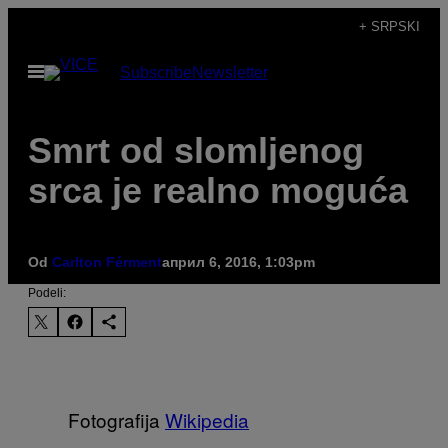
Скочи
+ SRPSKI
на
Otvori
Subscribe
Newsletter
садржај
Meni
Smrt od slomljenog
srca je realno moguća
Od
Carlton Férment
април 6, 2016, 1:03pm
Podeli:
Fotografija
Wikipedia