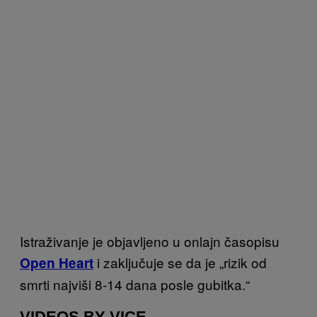
Istraživanje je objavljeno u onlajn časopisu
i zaključuje se da je „rizik od
Open Heart
smrti najviši 8-14 dana posle gubitka.“
VIDEOS BY VICE