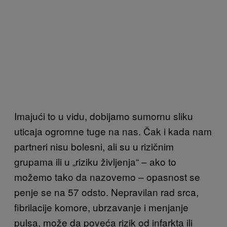
Imajući to u vidu, dobijamo sumornu sliku
uticaja ogromne tuge na nas. Čak i kada nam
partneri nisu bolesni, ali su u rizičnim
grupama ili u „riziku življenja“ – ako to
možemo tako da nazovemo – opasnost se
penje se na 57 odsto. Nepravilan rad srca,
fibrilacije komore, ubrzavanje i menjanje
pulsa, može da poveća rizik od infarkta ili