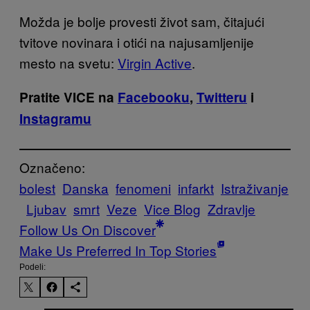
Možda je bolje provesti život sam, čitajući
tvitove novinara i otići na najusamljenije
mesto na svetu:
Virgin Active
.
Pratite VICE na
Facebooku
,
Twitteru
i
Instagramu
Označeno:
bolest
Danska
fenomeni
infarkt
Istraživanje
Ljubav
smrt
Veze
Vice Blog
Zdravlje
Follow Us On Discover
Make Us Preferred In Top Stories
Podeli: