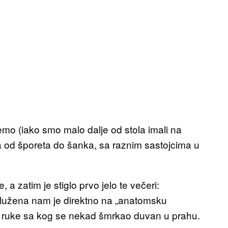
demo (iako smo malo dalje od stola imali na
la od šporeta do šanka, sa raznim sastojcima u
zatim je stiglo prvo jelo te večeri:
lužena nam je direktno na „anatomsku
eo ruke sa kog se nekad šmrkao duvan u prahu.