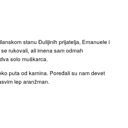
anskom stanu Đulijinih prijatelja, Emanuele i
 se rukovali, ali imena sam odmah
š dva solo muškarca.
, preko puta od kamina. Poređali su nam devet
 sasvim lep aranžman.