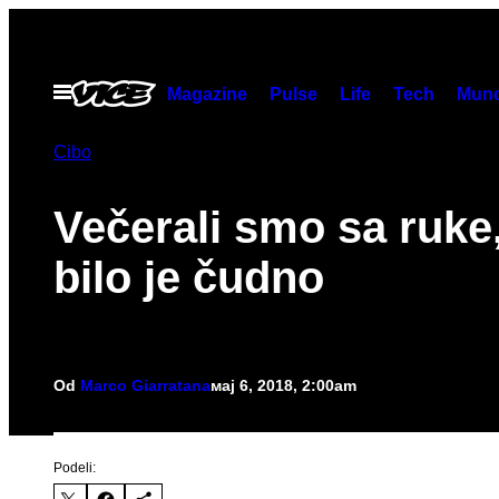
Скочи
на
садржај
Otvori
Magazine
Pulse
Life
Tech
Munc
Meni
Cibo
Večerali smo sa ruke,
bilo je čudno
Od
Marco Giarratana
мај 6, 2018, 2:00am
Podeli: