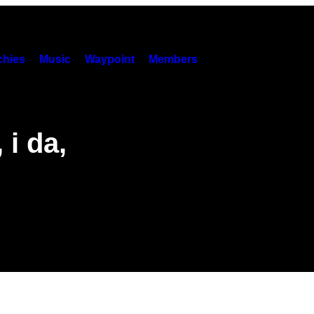
hies
Music
Waypoint
Members
 i da,