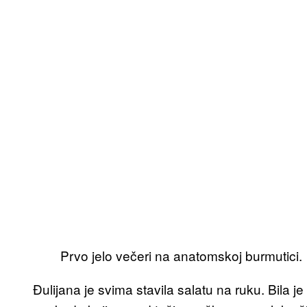
Prvo jelo večeri na anatomskoj burmutici.
Đulijana je svima stavila salatu na ruku. Bila j