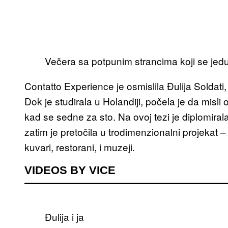
Večera sa potpunim strancima koji se jedu
Contatto Experience je osmislila Đulija Soldat
Dok je studirala u Holandiji, počela je da misl
kad se sedne za sto. Na ovoj tezi je diplomira
zatim je pretočila u trodimenzionalni projekat –
kuvari, restorani, i muzeji.
VIDEOS BY VICE
Đulija i ja