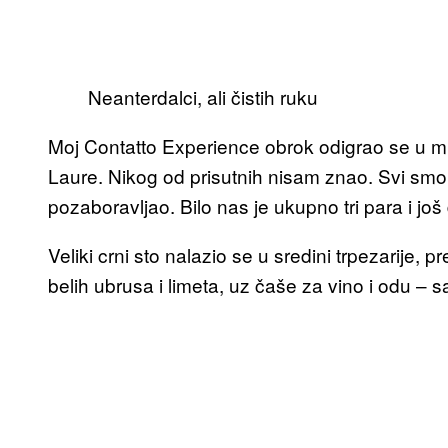
Neanterdalci, ali čistih ruku
Moj Contatto Experience obrok odigrao se u mil
Laure. Nikog od prisutnih nisam znao. Svi smo
pozaboravljao. Bilo nas je ukupno tri para i jo
Veliki crni sto nalazio se u sredini trpezarije
belih ubrusa i limeta, uz čaše za vino i odu –