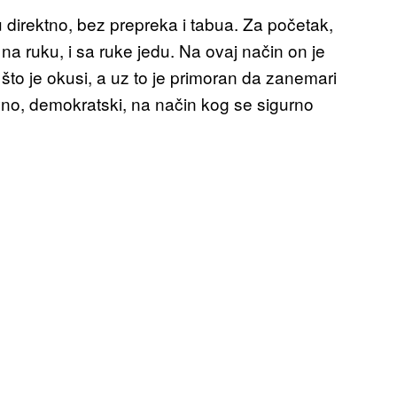
 direktno, bez prepreka i tabua. Za početak,
 na ruku, i sa ruke jedu. Na ovaj način on je
što je okusi, a uz to je primoran da zanemari
ivno, demokratski, na način kog se sigurno