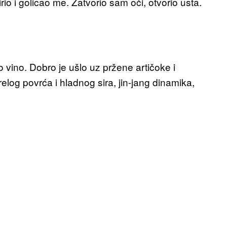
o i golicao me. Zatvorio sam oči, otvorio usta.
vino. Dobro je ušlo uz pržene artičoke i
relog povrća i hladnog sira, jin-jang dinamika,