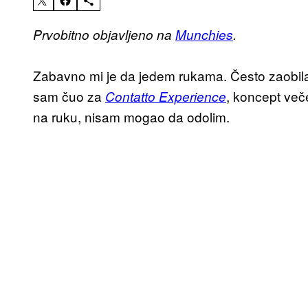
Prvobitno objavljeno na
Munchies
.
Zabavno mi je da jedem rukama. Često zaobila
sam čuo za
, koncept veče
Contatto Experience
na ruku, nisam mogao da odolim.