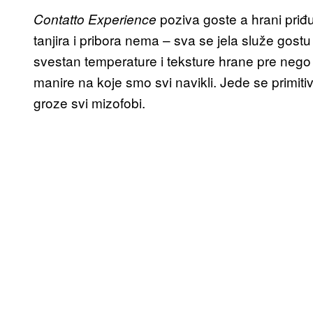
poziva goste a hrani priđu
Contatto Experience
tanjira i pribora nema – sva se jela služe gostu
svestan temperature i teksture hrane pre nego 
manire na koje smo svi navikli. Jede se primit
groze svi mizofobi.