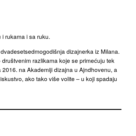
 i rukama i sa ruku.
i, dvadesetsedmogodišnja dizajnerka iz Milana.
i o društvenim razlikama koje se primećuju tek
la 2016. na Akademiji dizajna u Ajndhovenu, a
 iskustvo, ako tako više volite – u koji spadaju