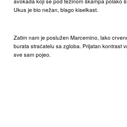
avokada koji se pod težinom škampa polako širi
Ukus je bio nežan, blago kiselkast.
Zatim nam je poslužen Marcemino, lako crveno 
burata straćatelu sa zgloba. Prijatan kontrast v
sve sam pojeo.