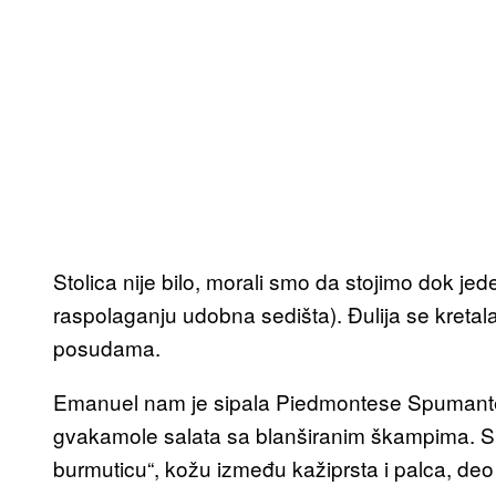
Stolica nije bilo, morali smo da stojimo dok je
raspolaganju udobna sedišta). Đulija se kreta
posudama.
Emanuel nam je sipala Piedmontese Spumante, a 
gvakamole salata sa blanširanim škampima. S
burmuticu“, kožu između kažiprsta i palca, d