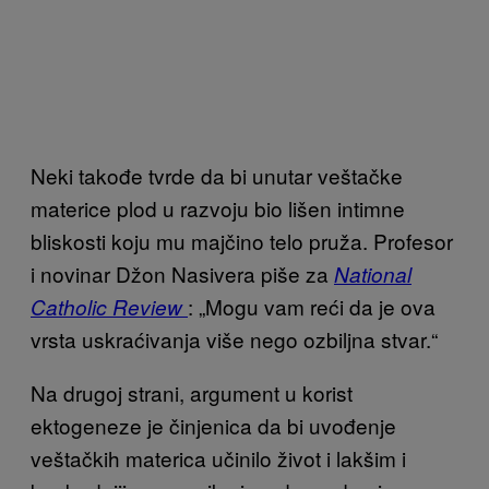
Neki takođe tvrde da bi unutar veštačke
materice plod u razvoju bio lišen intimne
bliskosti koju mu majčino telo pruža. Profesor
i novinar Džon Nasivera piše za
National
: „Mogu vam reći da je ova
Catholic Review
vrsta uskraćivanja više nego ozbiljna stvar.“
Na drugoj strani, argument u korist
ektogeneze je činjenica da bi uvođenje
veštačkih materica učinilo život i lakšim i