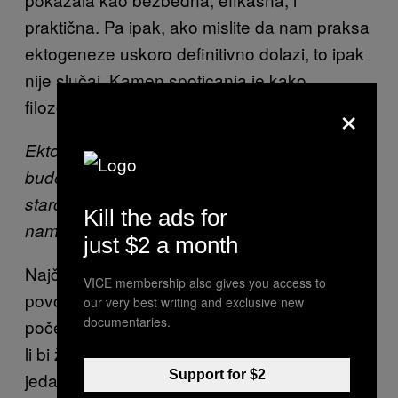
praktična. Pa ipak, ako mislite da nam praksa
ektogeneze uskoro definitivno dolazi, to ipak
nije slučaj. Kamen spoticanja je kako
×
filozofske tako i političke prirode.
Ektogeneza bi oslobodila ženu potrebe da
bude vezana za domaćinstvo i pomerila
starosnu granicu koja je majkama danas
Kill the ads for
nametnuta
just $2 a month
Najčešće filozofsko pitanje koje se postavlja
VICE membership also gives you access to
povodom ektogeneze glasi: Da li bi društvo
our very best writing and exclusive new
documentaries.
počelo da drugačije gleda na ulogu žene? Da
li bi ženska mistika nestala ako bi je zamenio
Support for $2
jedan veštački proces? Ukratko rečeno,