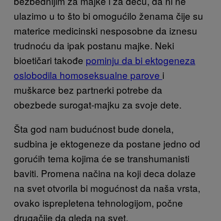
bezbednijim za majke i za decu, da ni ne
ulazimo u to što bi omogućilo ženama čije su
materice medicinski nesposobne da iznesu
trudnoću da ipak postanu majke. Neki
bioetičari takođe
pominju da bi ektogeneza
oslobodila homoseksualne parove
i
muškarce bez partnerki potrebe da
obezbede surogat-majku za svoje dete.
Šta god nam budućnost bude donela,
sudbina je ektogeneze da postane jedno od
gorućih tema kojima će se transhumanisti
baviti. Promena načina na koji deca dolaze
na svet otvorila bi mogućnost da naša vrsta,
ovako isprepletena tehnologijom, počne
drugačije da gleda na svet.