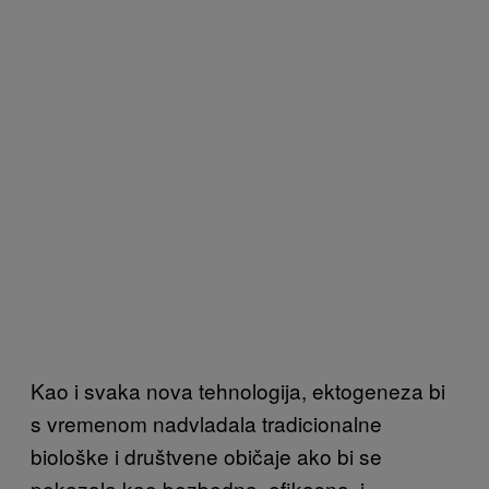
Kao i svaka nova tehnologija, ektogeneza bi
s vremenom nadvladala tradicionalne
biološke i društvene običaje ako bi se
pokazala kao bezbedna, efikasna, i