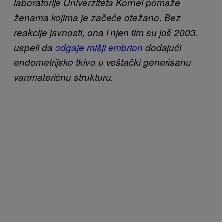
laboratorije Univerziteta Kornel pomaže
ženama kojima je začeće otežano. Bez
reakcije javnosti, ona i njen tim su još 2003.
uspeli da
odgaje mišji embrion
dodajući
endometrijsko tkivo u veštački generisanu
vanmateričnu strukturu.