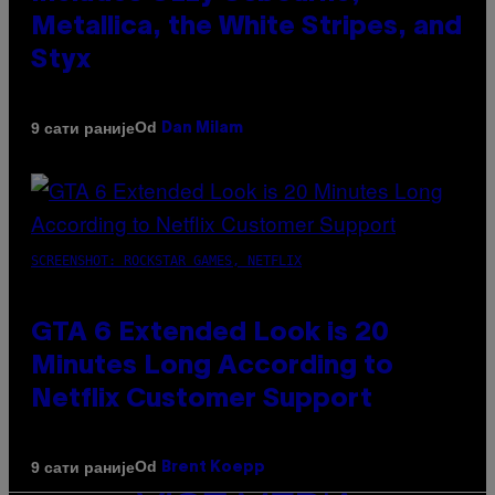
Metallica, the White Stripes, and
Styx
Od
9 сати раније
Dan Milam
SCREENSHOT: ROCKSTAR GAMES, NETFLIX
GTA 6 Extended Look is 20
Minutes Long According to
Netflix Customer Support
Od
9 сати раније
Brent Koepp