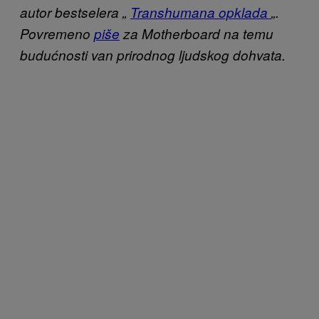
autor bestselera „
Transhumana opklada
„.
Povremeno
piše
za Motherboard na temu
budućnosti van prirodnog ljudskog dohvata.