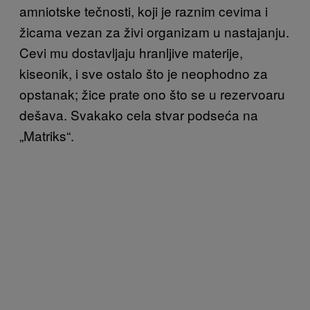
amniotske tečnosti, koji je raznim cevima i
žicama vezan za živi organizam u nastajanju.
Cevi mu dostavljaju hranljive materije,
kiseonik, i sve ostalo što je neophodno za
opstanak; žice prate ono što se u rezervoaru
dešava. Svakako cela stvar podseća na
„Matriks“.