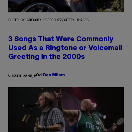
PHOTO BY GREGORY BOJORQUEZ/GETTY IMAGES
3 Songs That Were Commonly
Used As a Ringtone or Voicemail
Greeting in the 2000s
Od
6 сати раније
Dan Milam