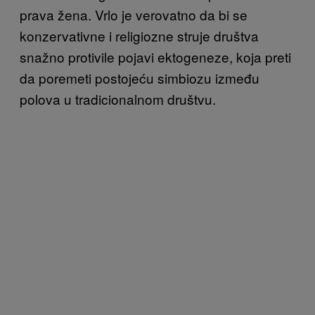
prava žena. Vrlo je verovatno da bi se
konzervativne i religiozne struje društva
snažno protivile pojavi ektogeneze, koja preti
da poremeti postojeću simbiozu između
polova u tradicionalnom društvu.