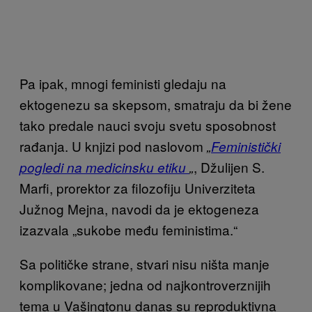
Pa ipak, mnogi feministi gledaju na
ektogenezu sa skepsom, smatraju da bi žene
tako predale nauci svoju svetu sposobnost
rađanja. U knjizi pod naslovom
„
Feministički
, Džulijen S.
pogledi na medicinsku etiku
„
Marfi, prorektor za filozofiju Univerziteta
Južnog Mejna, navodi da je ektogeneza
izazvala „sukobe među feministima.“
Sa političke strane, stvari nisu ništa manje
komplikovane; jedna od najkontroverznijih
tema u Vašingtonu danas su reproduktivna