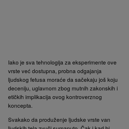
Iako je sva tehnologija za eksperimente ove
vrste već dostupna, probna odgajanja
ljudskog fetusa moraće da sačekaju još koju
deceniju, uglavnom zbog mutnih zakonskih i
etičkih implikacija ovog kontroverznog
koncepta.
Svakako da produženje ljudske vrste van
ljudskih tela zvuči sumanuto. Čak i kad bi