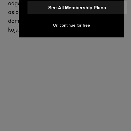
odgovor je ne. Ektogeneza bi, naprotiv, samo
See All Membership Plans
oslobodila ženu potrebe da bude vezana za
domaćinstvo, i pomerila starosnu granicu
Or, continue for free
koja je majkama danas nametnuta.