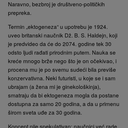
Naravno, bezbroj je društveno-političkih
prepreka.
Termin „ektogeneza“ u upotrebu je 1924.
uveo britanski naučnik Dž. B. S. Haldejn, koji
je predvideo da će do 2074. godine tek 30
odsto ljudi rađati prirodnim putem. Nauka se
kreće mnogo brže nego što je on očekivao, i
procena mu je po svemu sudeći bila previše
konzervativna. Neki futuristi, u koje se i sam
ubrajam (a žena mi je ginekološkinja),
smatraju da bi ektogeneza mogla da postane
dostupna za samo 20 godina, a da u primenu
širom sveta uđe za 30 godina.
Koncept nije spekulativan; naučnici već rade