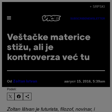
Скочи
+ SRPSKI
на
Otvori
садржај
SUBSCRIBE
NEWSLETTER
Meni
​Veštačke materice
stižu, ali je
kontroverza već tu
Od
август 15, 2016, 5:39am
Zoltan Istvan
Podeli:
Zoltan Ištvan je futurista, filozof, novinar, i