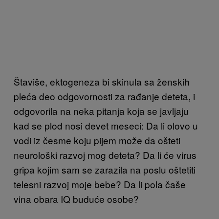
Štaviše, ektogeneza bi skinula sa ženskih
pleća deo odgovornosti za rađanje deteta, i
odgovorila na neka pitanja koja se javljaju
kad se plod nosi devet meseci: Da li olovo u
vodi iz česme koju pijem može da ošteti
neurološki razvoj mog deteta? Da li će virus
gripa kojim sam se zarazila na poslu oštetiti
telesni razvoj moje bebe? Da li pola čaše
vina obara IQ buduće osobe?