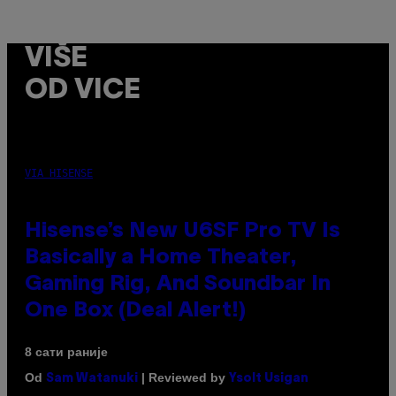
VIŠE
OD VICE
VIA HISENSE
Hisense’s New U6SF Pro TV Is
Basically a Home Theater,
Gaming Rig, And Soundbar In
One Box (Deal Alert!)
8 сати раније
Od
| Reviewed by
Sam Watanuki
Ysolt Usigan