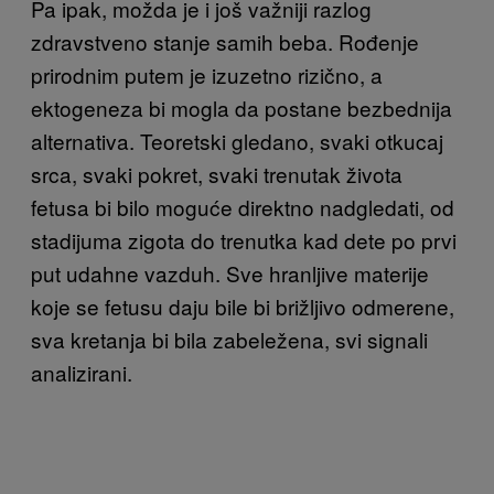
Pa ipak, možda je i još važniji razlog
zdravstveno stanje samih beba. Rođenje
prirodnim putem je izuzetno rizično, a
ektogeneza bi mogla da postane bezbednija
alternativa. Teoretski gledano, svaki otkucaj
srca, svaki pokret, svaki trenutak života
fetusa bi bilo moguće direktno nadgledati, od
stadijuma zigota do trenutka kad dete po prvi
put udahne vazduh. Sve hranljive materije
koje se fetusu daju bile bi brižljivo odmerene,
sva kretanja bi bila zabeležena, svi signali
analizirani.