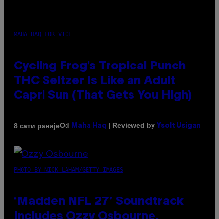
MAHA HAQ FOR VICE
Cycling Frog’s Tropical Punch
THC Seltzer Is Like an Adult
Capri Sun (That Gets You High)
Od
| Reviewed by
8 сати раније
Maha Haq
Ysolt Usigan
PHOTO BY NICK LAHAM/GETTY IMAGES
‘Madden NFL 27’ Soundtrack
Includes Ozzy Osbourne,