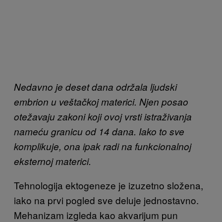
Nedavno je deset dana održala ljudski
embrion u veštačkoj materici. Njen posao
otežavaju zakoni koji ovoj vrsti istraživanja
nameću granicu od 14 dana. Iako to sve
komplikuje, ona ipak radi na funkcionalnoj
eksternoj materici.
Tehnologija ektogeneze je izuzetno složena,
iako na prvi pogled sve deluje jednostavno.
Mehanizam izgleda kao akvarijum pun