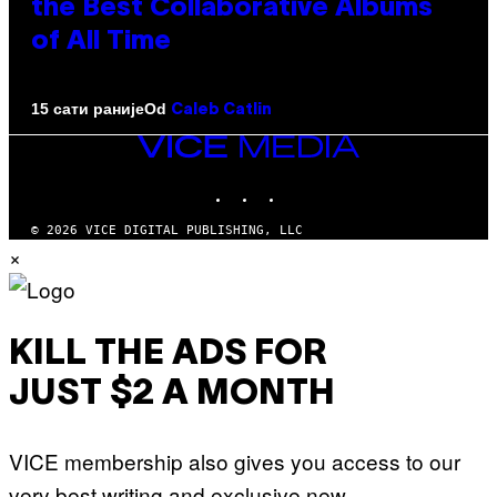
the Best Collaborative Albums
of All Time
Od
15 сати раније
Caleb Catlin
VICE
MEDIA
INSTAGRAM
TIKTOK
YOUTUBE
© 2026 VICE DIGITAL PUBLISHING, LLC
×
KILL THE ADS FOR
JUST $2 A MONTH
VICE membership also gives you access to our
very best writing and exclusive new