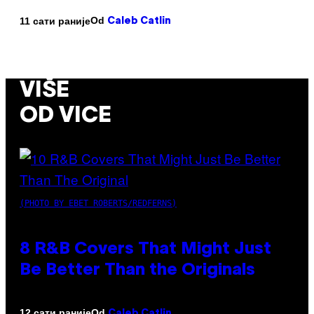
Od
11 сати раније
Caleb Catlin
VIŠE
OD VICE
(PHOTO BY EBET ROBERTS/REDFERNS)
8 R&B Covers That Might Just
Be Better Than the Originals
Od
12 сати раније
Caleb Catlin