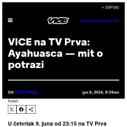
Скочи
+ SRPSKI
на
Otvori
садржај
SUBSCRIBE
NEWSLETTER
Meni
VICE na TV Prva:
Ayahuasca — mit o
potrazi
Od
јун 8, 2016, 9:34am
VICE Srbija
Podeli:
U četvrtak 9. juna od 23:15 na TV Prva