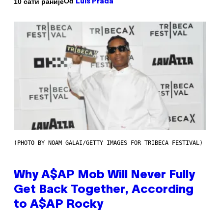
Od
10 сати раније
Luis Prada
(PHOTO BY NOAM GALAI/GETTY IMAGES FOR TRIBECA FESTIVAL)
Why A$AP Mob Will Never Fully
Get Back Together, According
to A$AP Rocky