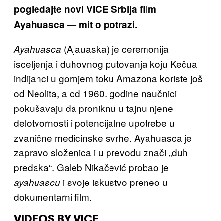
pogledajte novi VICE Srbija film
Ayahuasca — mit o potrazi.
(Ajauaska) je ceremonija
Ayahuasca
isceljenja i duhovnog putovanja koju Kečua
indijanci u gornjem toku Amazona koriste još
od Neolita, a od 1960. godine naučnici
pokušavaju da proniknu u tajnu njene
delotvornosti i potencijalne upotrebe u
zvanične medicinske svrhe. Ayahuasca je
zapravo složenica i u prevodu znači „duh
predaka“. Galeb Nikačević probao je
i svoje iskustvo preneo u
ayahuascu
dokumentarni film.
VIDEOS BY VICE