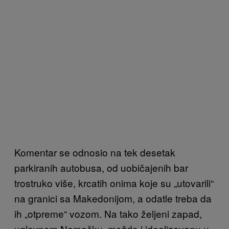
Komentar se odnosio na tek desetak
parkiranih autobusa, od uobičajenih bar
trostruko više, krcatih onima koje su „utovarili“
na granici sa Makedonijom, a odatle treba da
ih „otpreme“ vozom. Na tako željeni zapad,
uglavnom Nemačku, možda i idealizovanu u