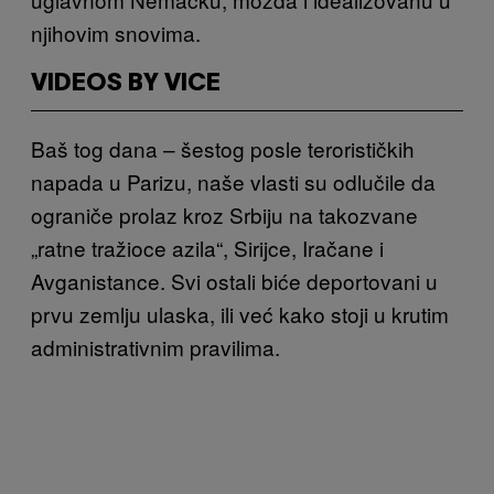
njihovim snovima.
VIDEOS BY VICE
Baš tog dana – šestog posle terorističkih
napada u Parizu, naše vlasti su odlučile da
ograniče prolaz kroz Srbiju na takozvane
„ratne tražioce azila“, Sirijce, Iračane i
Avganistance. Svi ostali biće deportovani u
prvu zemlju ulaska, ili već kako stoji u krutim
administrativnim pravilima.