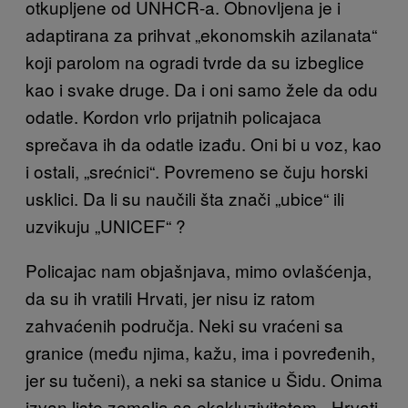
otkupljene od UNHCR-a. Obnovljena je i
adaptirana za prihvat „ekonomskih azilanata“
koji parolom na ogradi tvrde da su izbeglice
kao i svake druge. Da i oni samo žele da odu
odatle. Kordon vrlo prijatnih policajaca
sprečava ih da odatle izađu. Oni bi u voz, kao
i ostali, „srećnici“. Povremeno se čuju horski
usklici. Da li su naučili šta znači „ubice“ ili
uzvikuju „UNICEF“ ?
Policajac nam objašnjava, mimo ovlašćenja,
da su ih vratili Hrvati, jer nisu iz ratom
zahvaćenih područja. Neki su vraćeni sa
granice (među njima, kažu, ima i povređenih,
jer su tučeni), a neki sa stanice u Šidu. Onima
izvan liste zemalja sa ekskluzivitetom, „Hrvati