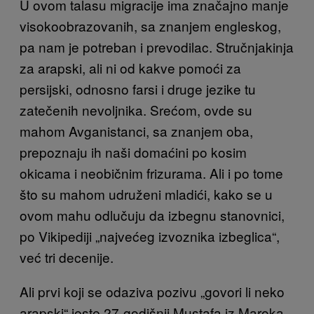
U ovom talasu migracije ima značajno manje
visokoobrazovanih, sa znanjem engleskog,
pa nam je potreban i prevodilac. Stručnjakinja
za arapski, ali ni od kakve pomoći za
persijski, odnosno farsi i druge jezike tu
zatečenih nevoljnika. Srećom, ovde su
mahom Avganistanci, sa znanjem oba,
prepoznaju ih naši domaćini po kosim
okicama i neobičnim frizurama. Ali i po tome
što su mahom udruženi mladići, kako se u
ovom mahu odlučuju da izbegnu stanovnici,
po Vikipediji „najvećeg izvoznika izbeglica“,
već tri decenije.
Ali prvi koji se odaziva pozivu „govori li neko
arapski“ jeste 27-godišnji Mustafa iz Maroka.