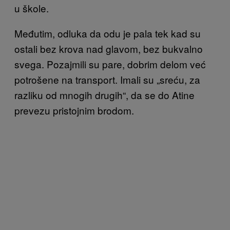
u škole.
Međutim, odluka da odu je pala tek kad su
ostali bez krova nad glavom, bez bukvalno
svega. Pozajmili su pare, dobrim delom već
potrošene na transport. Imali su „sreću, za
razliku od mnogih drugih“, da se do Atine
prevezu pristojnim brodom.