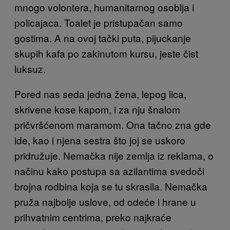
mnogo volontera, humanitarnog osoblja i
policajaca. Toalet je pristupačan samo
gostima. A na ovoj tački puta, pijuckanje
skupih kafa po zakinutom kursu, jeste čist
luksuz.
Pored nas seda jedna žena, lepog lica,
skrivene kose kapom, i za nju šnalom
pričvršćenom maramom. Ona tačno zna gde
ide, kao i njena sestra što joj se uskoro
pridružuje. Nemačka nije zemlja iz reklama, o
načinu kako postupa sa azilantima svedoči
brojna rodbina koja se tu skrasila. Nemačka
pruža najbolje uslove, od odeće i hrane u
prihvatnim centrima, preko najkraće