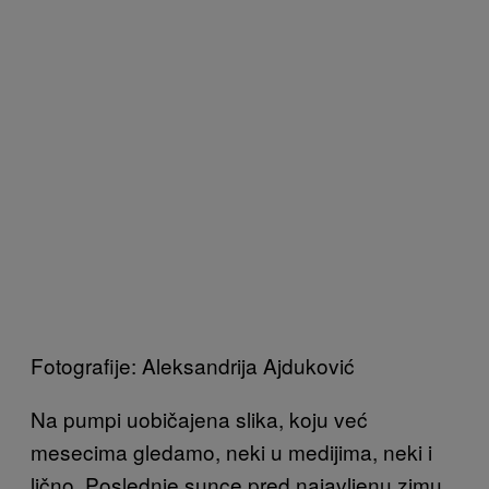
Fotografije: Aleksandrija Ajduković
Na pumpi uobičajena slika, koju već
mesecima gledamo, neki u medijima, neki i
lično. Poslednje sunce pred najavljenu zimu