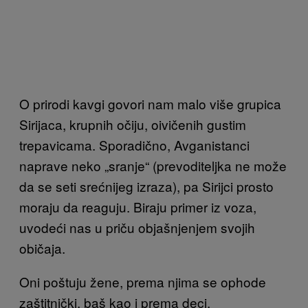
O prirodi kavgi govori nam malo više grupica
Sirijaca, krupnih očiju, oivičenih gustim
trepavicama. Sporadično, Avganistanci
naprave neko „sranje“ (prevoditeljka ne može
da se seti srećnijeg izraza), pa Sirijci prosto
moraju da reaguju. Biraju primer iz voza,
uvodeći nas u priču objašnjenjem svojih
običaja.
Oni poštuju žene, prema njima se ophode
zaštitnički, baš kao i prema deci.