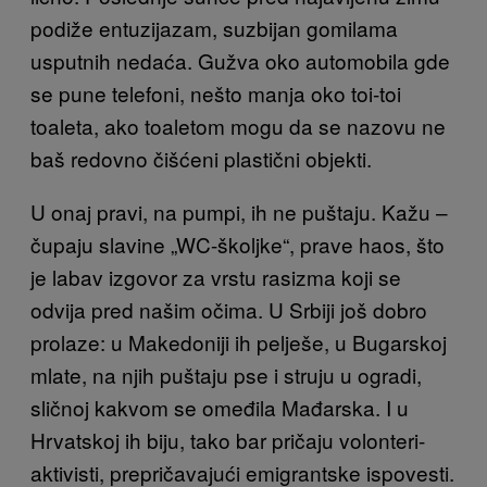
podiže entuzijazam, suzbijan gomilama
usputnih nedaća. Gužva oko automobila gde
se pune telefoni, nešto manja oko toi-toi
toaleta, ako toaletom mogu da se nazovu ne
baš redovno čišćeni plastični objekti.
U onaj pravi, na pumpi, ih ne puštaju. Kažu –
čupaju slavine „WC-školjke“, prave haos, što
je labav izgovor za vrstu rasizma koji se
odvija pred našim očima. U Srbiji još dobro
prolaze: u Makedoniji ih pelješe, u Bugarskoj
mlate, na njih puštaju pse i struju u ogradi,
sličnoj kakvom se omeđila Mađarska. I u
Hrvatskoj ih biju, tako bar pričaju volonteri-
aktivisti, prepričavajući emigrantske ispovesti.