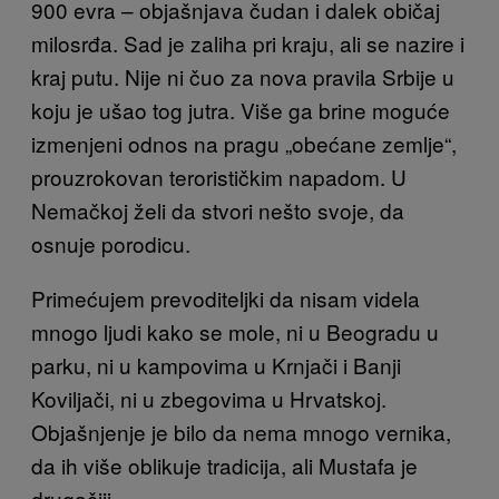
900 evra – objašnjava čudan i dalek običaj
milosrđa. Sad je zaliha pri kraju, ali se nazire i
kraj putu. Nije ni čuo za nova pravila Srbije u
koju je ušao tog jutra. Više ga brine moguće
izmenjeni odnos na pragu „obećane zemlje“,
prouzrokovan terorističkim napadom. U
Nemačkoj želi da stvori nešto svoje, da
osnuje porodicu.
Primećujem prevoditeljki da nisam videla
mnogo ljudi kako se mole, ni u Beogradu u
parku, ni u kampovima u Krnjači i Banji
Koviljači, ni u zbegovima u Hrvatskoj.
Objašnjenje je bilo da nema mnogo vernika,
da ih više oblikuje tradicija, ali Mustafa je
drugačiji.