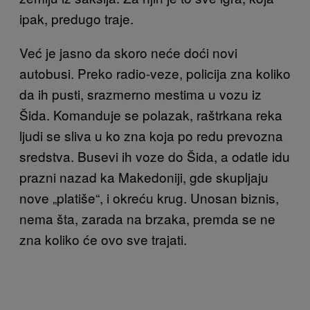
ipak, predugo traje.
Već je jasno da skoro neće doći novi
autobusi. Preko radio-veze, policija zna koliko
da ih pusti, srazmerno mestima u vozu iz
Šida. Komanduje se polazak, raštrkana reka
ljudi se sliva u ko zna koja po redu prevozna
sredstva. Busevi ih voze do Šida, a odatle idu
prazni nazad ka Makedoniji, gde skupljaju
nove „platiše“, i okreću krug. Unosan biznis,
nema šta, zarada na brzaka, premda se ne
zna koliko će ovo sve trajati.