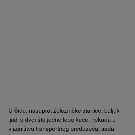
U Šidu, nasuprot železničke stanice, buljuk
ljudi u dvorištu jedne lepe kuće, nekada u
vlasništvu transportnog preduzeća, sada