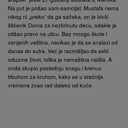
Na put je pošao sam-samcijat. Mustafa nema
nikog ni „preko“ da ga sačeka, on je bivši
štićenik Doma za nezbrinutu decu, odakle je
otišao pravo na ulicu. Bez mnogo škole i
cenjenih veština, navikao je da se snalazi od
danas do sutra. Već je razmišljao da sebi
oduzme život, tolika je nemaština naišla. A
onda skupio poslednju snagu i krenuo
trbuhom za kruhom, kako se u srećnija
vremena zvao rad daleko od kuće.