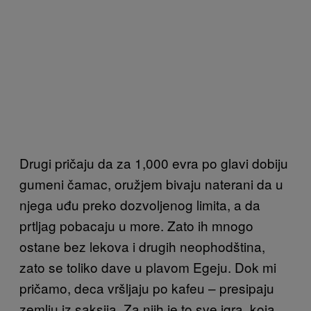
Drugi pričaju da za 1,000 evra po glavi dobiju
gumeni čamac, oružjem bivaju naterani da u
njega uđu preko dozvoljenog limita, a da
prtljag pobacaju u more. Zato ih mnogo
ostane bez lekova i drugih neophodština,
zato se toliko dave u plavom Egeju. Dok mi
pričamo, deca vršljaju po kafeu – presipaju
zemlju iz saksija. Za njih je to sve igra, koja