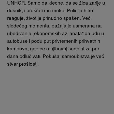
UNHCR. Samo da klecne, da se žica zarije u
dušnik, i prekrati mu muke. Policija hitro
reaguje, život je prinudno spašen. Već
sledećeg momenta, pažnja je usmerana na
ubeđivanje „ekonomskih azilanata“ da uđu u
autobuse i pođu put privremenih prihvatnih
kampova, gde će o njihovoj sudbini za par
dana odlučivati. Pokušaj samoubistva je već
stvar prošlosti.