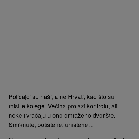
Policajci su naši, a ne Hrvati, kao što su
mislile kolege. Većina prolazi kontrolu, ali
neke i vraćaju u ono omraženo dvorište.
Smrknute, potištene, uništene…