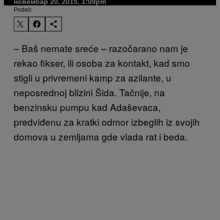
новембар 20, 2015, 1:09pm
Podeli:
– Baš nemate sreće – razočarano nam je
rekao fikser, ili osoba za kontakt, kad smo
stigli u privremeni kamp za azilante, u
neposrednoj blizini Šida. Tačnije, na
benzinsku pumpu kad Adaševaca,
predviđenu za kratki odmor izbeglih iz svojih
domova u zemljama gde vlada rat i beda.