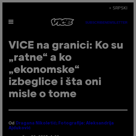
Скочи
+ SRPSKI
на
Otvori
садржај
SUBSCRIBE
NEWSLETTER
Meni
VICE na granici: Ko su
„ratne“ a ko
„ekonomske“
izbeglice i šta oni
misle o tome
Od
Dragana Nikoletić; Fotografije: Aleksandrija
Ajduković