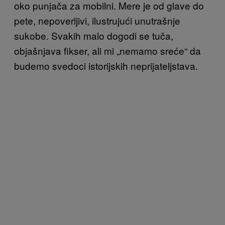
oko punjača za mobilni. Mere je od glave do
pete, nepoverljivi, ilustrujući unutrašnje
sukobe. Svakih malo dogodi se tuča,
objašnjava fikser, ali mi „nemamo sreće“ da
budemo svedoci istorijskih neprijateljstava.