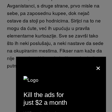
Avganistanci, s druge strane, prvo misle na
sebe, pa zaposednu kupee, dok nejač
ostave da stoji po hodnicima. Sirijci na to ne
mogu da ćute, već ih upućuju u pravila
elementarne kurtoazije. Sve se završi tako
što ih neki poslušaju, a neki nastave da sede
na okupiranim mestima. Fikser nam kaže da
nije sve tako idilično, da koškanja bude čim
×
putnici nisu u pokretu. Čim se malo odmore.
Kill the ads for
just $2 a month