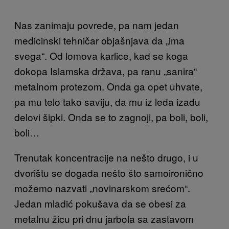
Nas zanimaju povrede, pa nam jedan
medicinski tehničar objašnjava da „ima
svega“. Od lomova karlice, kad se koga
dokopa Islamska država, pa ranu „sanira“
metalnom protezom. Onda ga opet uhvate,
pa mu telo tako saviju, da mu iz leđa izađu
delovi šipki. Onda se to zagnoji, pa boli, boli,
boli…
Trenutak koncentracije na nešto drugo, i u
dvorištu se događa nešto što samoironično
možemo nazvati „novinarskom srećom“.
Jedan mladić pokušava da se obesi za
metalnu žicu pri dnu jarbola sa zastavom