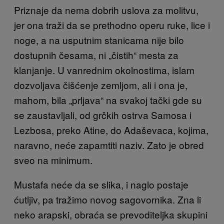
Priznaje da nema dobrih uslova za molitvu,
jer ona traži da se prethodno operu ruke, lice i
noge, a na usputnim stanicama nije bilo
dostupnih česama, ni „čistih“ mesta za
klanjanje. U vanrednim okolnostima, islam
dozvoljava čišćenje zemljom, ali i ona je,
mahom, bila „prljava“ na svakoj tački gde su
se zaustavljali, od grčkih ostrva Samosa i
Lezbosa, preko Atine, do Adaševaca, kojima,
naravno, neće zapamtiti naziv. Zato je obred
sveo na minimum.
Mustafa neće da se slika, i naglo postaje
ćutljiv, pa tražimo novog sagovornika. Zna li
neko arapski, obraća se prevoditeljka skupini