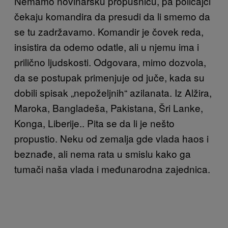
Nemamo novinarsku propusnicu, pa policajci
čekaju komandira da presudi da li smemo da
se tu zadržavamo. Komandir je čovek reda,
insistira da odemo odatle, ali u njemu ima i
prilično ljudskosti. Odgovara, mimo dozvola,
da se postupak primenjuje od juče, kada su
dobili spisak „nepoželjnih“ azilanata. Iz Alžira,
Maroka, Bangladeša, Pakistana, Šri Lanke,
Konga, Liberije.. Pita se da li je nešto
propustio. Neku od zemalja gde vlada haos i
beznađe, ali nema rata u smislu kako ga
tumači naša vlada i međunarodna zajednica.