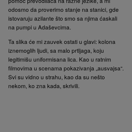
pomoć prevodilaca na razne jezike, a mi
odosmo da proverimo stanje na stanici, gde
istovaruju azilante što smo sa njima ćaskali
na pumpi u Adaševcima.
Ta slika će mi zauvek ostati u glavi: kolona
iznemoglih ljudi, sa malo prtljaga, koju
legitimišu uniformisana lica. Kao u ratnim
filmovima u scenama pokazivanja „ausvajsa“.
Svi su vidno u strahu, kao da su nešto
nekom, ko zna kada, skrivili.