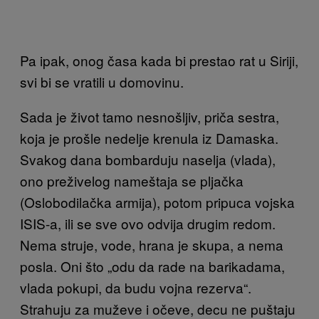
Pa ipak, onog časa kada bi prestao rat u Siriji,
svi bi se vratili u domovinu.
Sada je život tamo nesnošljiv, priča sestra,
koja je prošle nedelje krenula iz Damaska.
Svakog dana bombarduju naselja (vlada),
ono preživelog nameštaja se pljačka
(Oslobodilačka armija), potom pripuca vojska
ISIS-a, ili se sve ovo odvija drugim redom.
Nema struje, vode, hrana je skupa, a nema
posla. Oni što „odu da rade na barikadama,
vlada pokupi, da budu vojna rezerva“.
Strahuju za muževe i očeve, decu ne puštaju