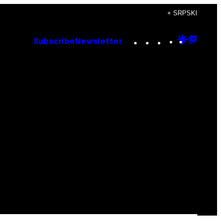
+ SRPSKI
Instagram
TikTok
YouTube
Google
Goog
Subscribe
Newsletter
Discove
Top
Posts