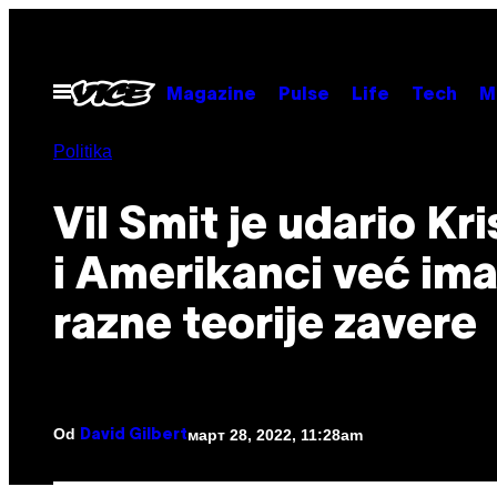
Скочи
на
садржај
Otvori
Magazine
Pulse
Life
Tech
M
Meni
Politika
Vil Smit je udario Kr
i Amerikanci već ima
razne teorije zavere
Od
март 28, 2022, 11:28am
David Gilbert