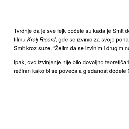
Tvrdnje da je sve fejk počele su kada je Smit
filmu
, gde se izvinio za svoje pona
Kralj Ričard
Smit kroz suze. “Želim da se izvinim i drugim n
Ipak, ovo izvinjenje nije bilo dovoljno teoretič
režiran kako bi se povećala gledanost dodele