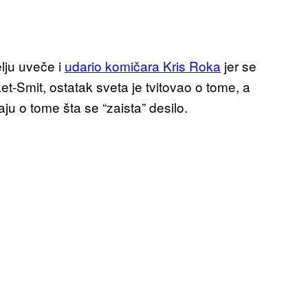
lju uveče i
udario komičara Kris Roka
jer se
-Smit, ostatak sveta je tvitovao o tome, a
ju o tome šta se “zaista” desilo.