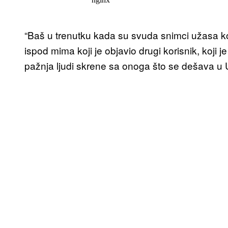
“Baš u trenutku kada su svuda snimci užasa koj
ispod mima koji je objavio drugi korisnik, koji j
pažnja ljudi skrene sa onoga što se dešava u U