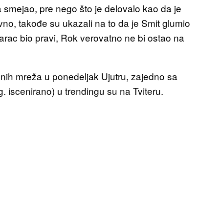
 smejao, pre nego što je delovalo kao da je
vno, takođe su ukazali na to da je Smit glumio
darac bio pravi, Rok verovatno ne bi ostao na
enih mreža u ponedeljak Ujutru, zajedno sa
ng. iscenirano) u trendingu su na Tviteru.