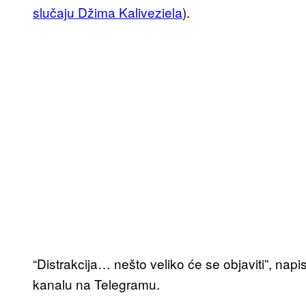
slučaju Džima Kaliveziela
).
“Distrakcija… nešto veliko će se objaviti”, na
kanalu na Telegramu.