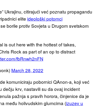
e” Ukrajinu, citirajući već poznatu propagandu
ipadnici elite
ideološki potomci
 se borile protiv Sovjeta u Drugom svetskom
s out here with the hottest of takes,
hris Rock as part of an op to distract
itter.com/fbRnwh2nFN
wonk)
March 28, 2022
 gde komuniciraju pobornici QAnon-a, koji već
u dečju krv, nastavili su da ovaj incident
enula pažnja s pravih horora, činjenice da je
jena među holivudskim glumcima (
izuzev u