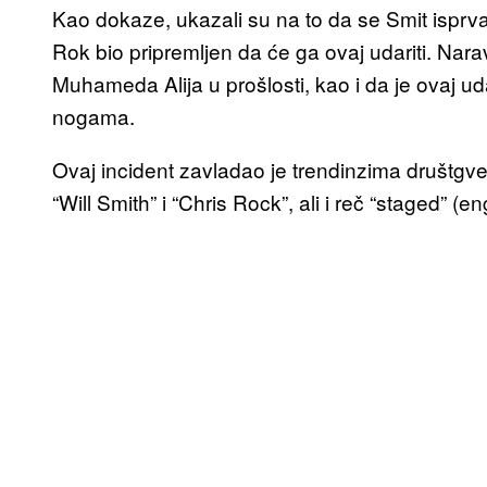
Kao dokaze, ukazali su na to da se Smit isprva
Rok bio pripremljen da će ga ovaj udariti. Nara
Muhameda Alija u prošlosti, kao i da je ovaj u
nogama.
Ovaj incident zavladao je trendinzima društgv
“Will Smith” i “Chris Rock”, ali i reč “staged” (e