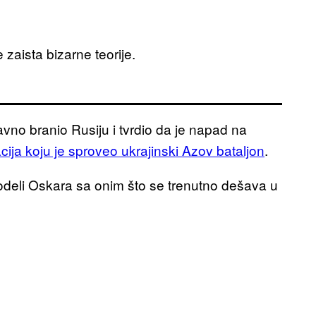
zaista bizarne teorije.
avno branio Rusiju i tvrdio da je napad na
cija koju je sproveo ukrajinski Azov bataljon
.
odeli Oskara sa onim što se trenutno dešava u