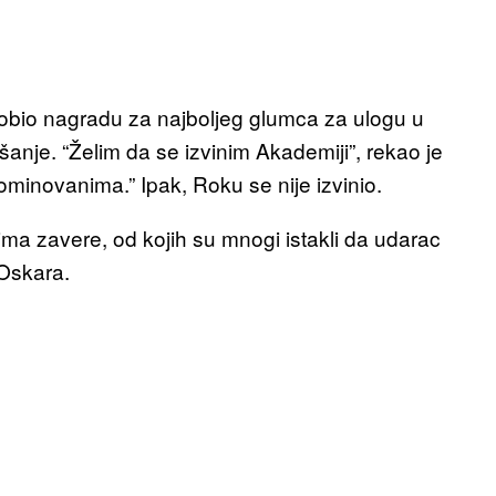
 dobio nagradu za najboljeg glumca za ulogu u
šanje. “Želim da se izvinim Akademiji”, rekao je
ominovanima.” Ipak, Roku se nije izvinio.
arima zavere, od kojih su mnogi istakli da udarac
 Oskara.