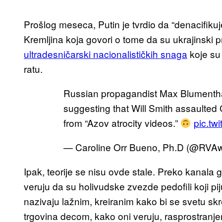
Prošlog meseca, Putin je tvrdio da “denacifikuj
Kremljina koja govori o tome da su ukrajinski pr
ultradesničarski nacionalističkih snaga
koje su
ratu.
Russian propagandist Max Blumenthal i
suggesting that Will Smith assaulted C
from “Azov atrocity videos.”
pic.tw
— Caroline Orr Bueno, Ph.D (@RVA
Ipak, teorije se nisu ovde stale. Preko kanala
veruju da su holivudske zvezde pedofili koji pij
nazivaju lažnim, kreiranim kako bi se svetu skr
trgovina decom, kako oni veruju, rasprostran