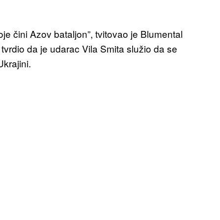
e čini Azov bataljon”, tvitovao je Blumental
e tvrdio da je udarac Vila Smita služio da se
krajini.