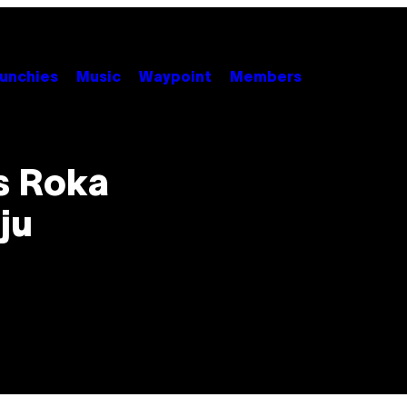
unchies
Music
Waypoint
Members
is Roka
ju