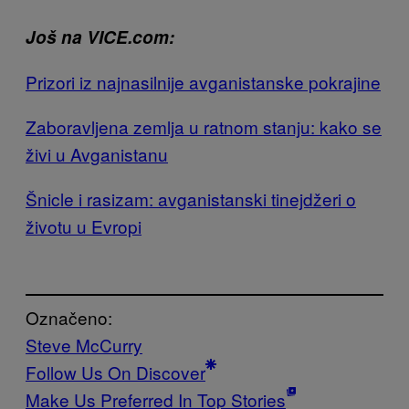
Još na VICE.com:
Prizori iz najnasilnije avganistanske pokrajine
Zaboravljena zemlja u ratnom stanju: kako se
živi u Avganistanu
Šnicle i rasizam: avganistanski tinejdžeri o
životu u Evropi
Označeno:
Steve McCurry
Follow Us On Discover
Make Us Preferred In Top Stories