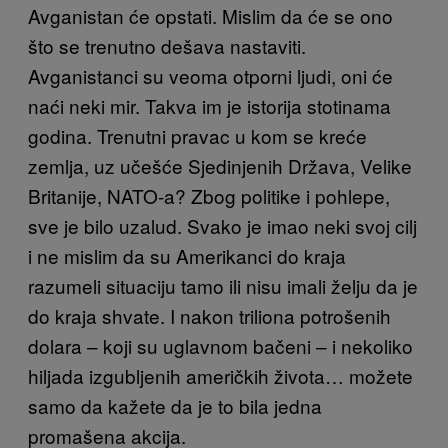
Avganistan će opstati. Mislim da će se ono
što se trenutno dešava nastaviti.
Avganistanci su veoma otporni ljudi, oni će
naći neki mir. Takva im je istorija stotinama
godina. Trenutni pravac u kom se kreće
zemlja, uz učešće Sjedinjenih Država, Velike
Britanije, NATO-a? Zbog politike i pohlepe,
sve je bilo uzalud. Svako je imao neki svoj cilj
i ne mislim da su Amerikanci do kraja
razumeli situaciju tamo ili nisu imali želju da je
do kraja shvate. I nakon triliona potrošenih
dolara – koji su uglavnom bačeni – i nekoliko
hiljada izgubljenih američkih života… možete
samo da kažete da je to bila jedna
promašena akcija.