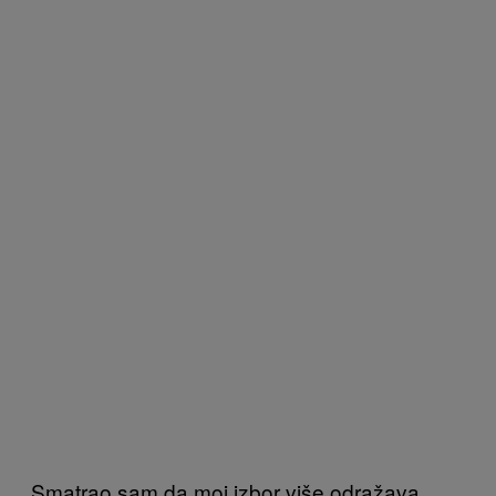
Smatrao sam da moj izbor više odražava