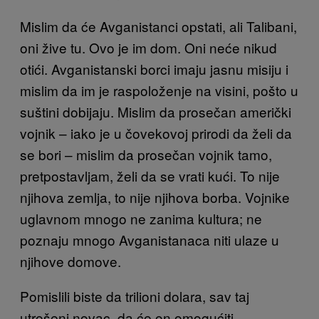
Mislim da će Avganistanci opstati, ali Talibani,
oni žive tu. Ovo je im dom. Oni neće nikud
otići. Avganistanski borci imaju jasnu misiju i
mislim da im je raspoloženje na visini, pošto u
suštini dobijaju. Mislim da prosečan američki
vojnik – iako je u čovekovoj prirodi da želi da
se bori – mislim da prosečan vojnik tamo,
pretpostavljam, želi da se vrati kući. To nije
njihova zemlja, to nije njihova borba. Vojnike
uglavnom mnogo ne zanima kultura; ne
poznaju mnogo Avganistanaca niti ulaze u
njihove domove.
Pomislili biste da trilioni dolara, sav taj
utrošeni novac, da će on omogućiti