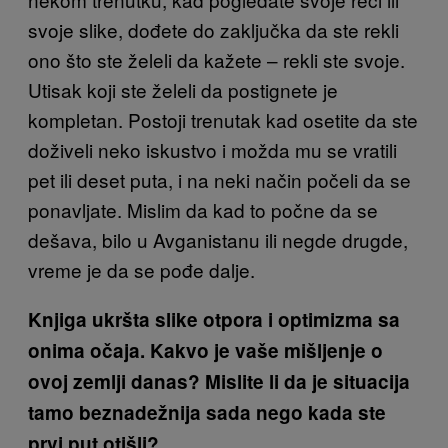
svoje slike, dođete do zaključka da ste rekli
ono što ste želeli da kažete – rekli ste svoje.
Utisak koji ste želeli da postignete je
kompletan. Postoji trenutak kad osetite da ste
doživeli neko iskustvo i možda mu se vratili
pet ili deset puta, i na neki način počeli da se
ponavljate. Mislim da kad to počne da se
dešava, bilo u Avganistanu ili negde drugde,
vreme je da se pođe dalje.
Knjiga ukršta slike otpora i optimizma sa
onima očaja. Kakvo je vaše mišljenje o
ovoj zemlji danas? Mislite li da je situacija
tamo beznadežnija sada nego kada ste
prvi put otišli?