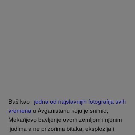
Baš kao i
jedna od najslavnijih fotografija svih
vremena
u Avganistanu koju je snimio,
Mekarijevo bavljenje ovom zemljom i njenim
ljudima a ne prizorima bitaka, eksplozija i