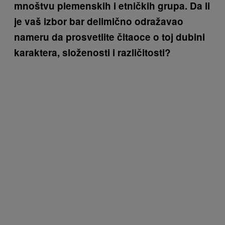
mnoštvu plemenskih i etničkih grupa. Da li
je vaš izbor bar delimično odražavao
nameru da prosvetlite čitaoce o toj dubini
karaktera, složenosti i različitosti?