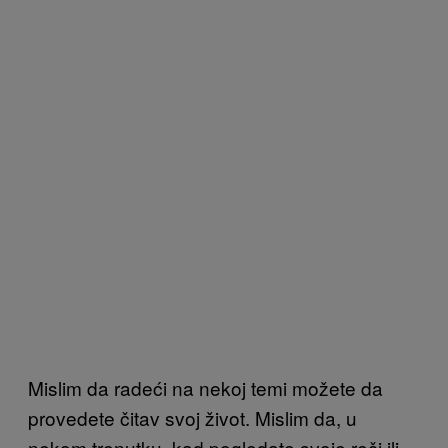
Mislim da radeći na nekoj temi možete da
provedete čitav svoj život. Mislim da, u
nekom trenutku, kad pogledate svoje reči ili