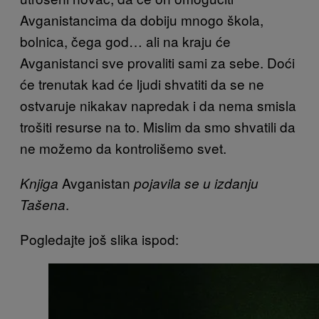
Avganistancima da dobiju mnogo škola,
bolnica, čega god… ali na kraju će
Avganistanci sve provaliti sami za sebe. Doći
će trenutak kad će ljudi shvatiti da se ne
ostvaruje nikakav napredak i da nema smisla
trošiti resurse na to. Mislim da smo shvatili da
ne možemo da kontrolišemo svet.
Avganistan
Knjiga
pojavila se u izdanju
.
Tašena
Pogledajte još slika ispod: