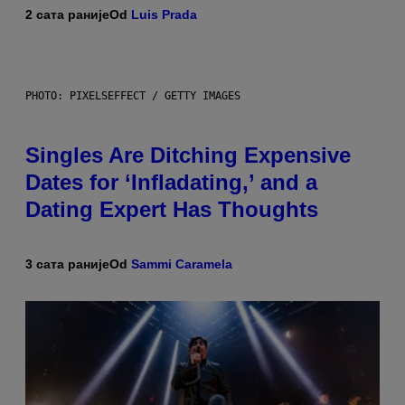
2 сата раније
Od
Luis Prada
PHOTO: PIXELSEFFECT / GETTY IMAGES
Singles Are Ditching Expensive
Dates for ‘Infladating,’ and a
Dating Expert Has Thoughts
3 сата раније
Od
Sammi Caramela