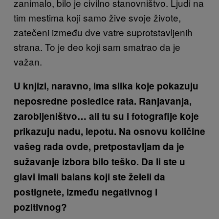
zanimalo, bilo je civilno stanovništvo. Ljudi na
tim mestima koji samo žive svoje živote,
zatečeni između dve vatre suprotstavljenih
strana. To je deo koji sam smatrao da je
važan.
U knjizi, naravno, ima slika koje pokazuju
neposredne posledice rata. Ranjavanja,
zarobljeništvo… ali tu su i fotografije koje
prikazuju nadu, lepotu. Na osnovu količine
vašeg rada ovde, pretpostavljam da je
sužavanje izbora bilo teško. Da li ste u
glavi imali balans koji ste želeli da
postignete, između negativnog i
pozitivnog?