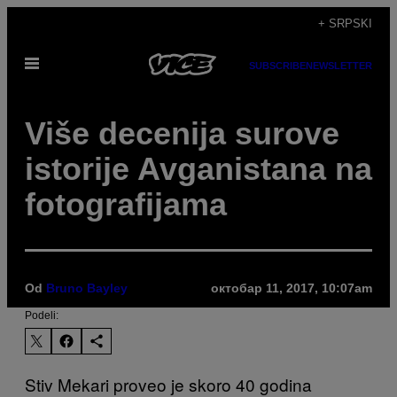
Скочи
+ SRPSKI
на
Otvori
садржај
SUBSCRIBE
NEWSLETTER
Meni
Više decenija surove
istorije Avganistana na
fotografijama
Od
Bruno Bayley
октобар 11, 2017, 10:07am
Podeli:
Stiv Mekari proveo je skoro 40 godina