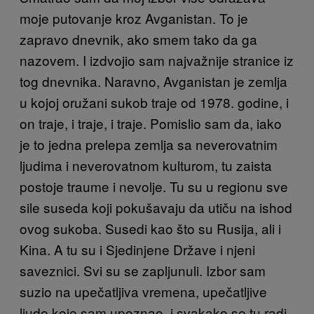
moje putovanje kroz Avganistan. To je
zapravo dnevnik, ako smem tako da ga
nazovem. I izdvojio sam najvažnije stranice iz
tog dnevnika. Naravno, Avganistan je zemlja
u kojoj oružani sukob traje od 1978. godine, i
on traje, i traje, i traje. Pomislio sam da, iako
je to jedna prelepa zemlja sa neverovatnim
ljudima i neverovatnom kulturom, tu zaista
postoje traume i nevolje. Tu su u regionu sve
sile suseda koji pokušavaju da utiču na ishod
ovog sukoba. Susedi kao što su Rusija, ali i
Kina. A tu su i Sjedinjene Države i njeni
saveznici. Svi su se zapljunuli. Izbor sam
suzio na upečatljiva vremena, upečatljive
ljude koje sam upoznao, i svakako se tu radi