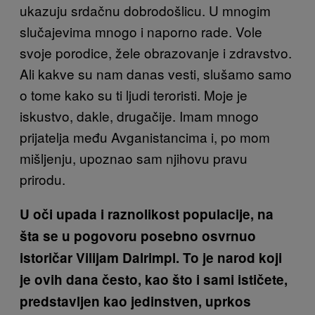
ukazuju srdačnu dobrodošlicu. U mnogim
slučajevima mnogo i naporno rade. Vole
svoje porodice, žele obrazovanje i zdravstvo.
Ali kakve su nam danas vesti, slušamo samo
o tome kako su ti ljudi teroristi. Moje je
iskustvo, dakle, drugačije. Imam mnogo
prijatelja među Avganistancima i, po mom
mišljenju, upoznao sam njihovu pravu
prirodu.
U oči upada i raznolikost populacije, na
šta se u pogovoru posebno osvrnuo
istoričar Vilijam Dalrimpl. To je narod koji
je ovih dana često, kao što i sami ističete,
predstavljen kao jedinstven, uprkos