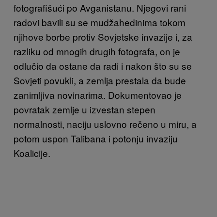
fotografišući po Avganistanu. Njegovi rani
radovi bavili su se mudžahedinima tokom
njihove borbe protiv Sovjetske invazije i, za
razliku od mnogih drugih fotografa, on je
odlučio da ostane da radi i nakon što su se
Sovjeti povukli, a zemlja prestala da bude
zanimljiva novinarima. Dokumentovao je
povratak zemlje u izvestan stepen
normalnosti, naciju uslovno rečeno u miru, a
potom uspon Talibana i potonju invaziju
Koalicije.