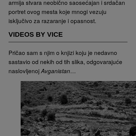
armija stvara neobično saosećajan i srdačan
portret ovog mesta koje mnogi vezuju
isključivo za razaranje i opasnost.
VIDEOS BY VICE
Pričao sam s njim o knjizi koju je nedavno
sastavio od nekih od tih slika, odgovarajuće
naslovljenoj
…
Avganistan