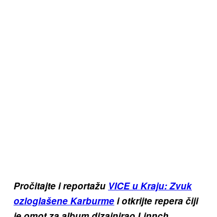
Pročitajte i reportažu
VICE u Kraju: Zvuk
ozloglašene Karburme
i otkrijte repera čiji
je omot za album dizajnirao Linnch.