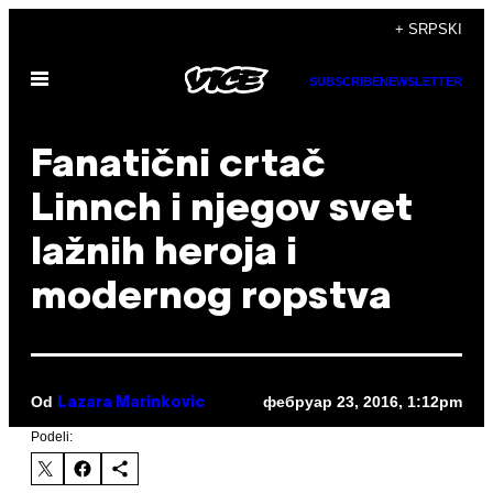
Скочи
+ SRPSKI
на
Otvori
садржај
SUBSCRIBE
NEWSLETTER
Meni
Fanatični crtač
Linnch i njegov svet
lažnih heroja i
modernog ropstva
Od
фебруар 23, 2016, 1:12pm
Lazara Marinkovic
Podeli: