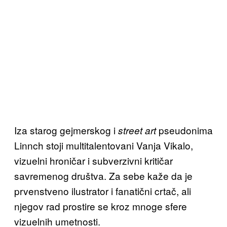
Iza starog gejmerskog i
pseudonima
street art
Linnch stoji multitalentovani Vanja Vikalo,
vizuelni hroničar i subverzivni kritičar
savremenog društva. Za sebe kaže da je
prvenstveno ilustrator i fanatični crtač, ali
njegov rad prostire se kroz mnoge sfere
vizuelnih umetnosti.