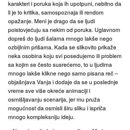
karakteri i poruka koja ih upotpuni, nebitno da
li je to kritika, samospoznaja ili rendom
opažanje. Meni je drago da se ljudi
poistovjećuju sa nekim od poruka. Uglavnom
dopreš do ljudi šalama mnogo lakše nego
ozbijlnim prišama. Kada se slikovito prikaže
neka osobina koju svi posedujemo ili problem
sa kojim se često susrećemo, to u ljudima
mnogo lakše klikne nego samo pisana reč –
objašnjava Vanja i dodaje da se u poslednje
vreme sve više okreće animaciji i
osmišljavanju scenarija, jer mu pruža
mogućnost da osmisli širu sliku i ispriča
mnogo kompleksniju ideju.