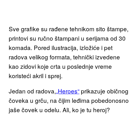
Sve grafike su rađene tehnikom sito štampe,
printovi su ručno štampani u serijama od 30
komada. Pored ilustracija, izložiće i pet
radova velikog formata, tehnički izvedene
kao zidovi koje crta u poslednje vreme
koristeći akril i sprej.
Jedan od radova,
„Heroes“
prikazuje običnog
čoveka u grču, na čijim leđima pobedonosno
jaše čovek u odelu. Ali, ko je tu heroj?