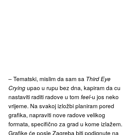
– Tematski, mislim da sam sa
Third Eye
upao u rupu bez dna, kapiram da cu
Crying
nastaviti raditi radove u tom
-u jos neko
feel
vrijeme. Na svakoj izložbi planiram pored
grafika, napraviti nove radove velikog
formata, specifično za grad u kome izlažem.
Grafike će posle Zagreba biti podignute na