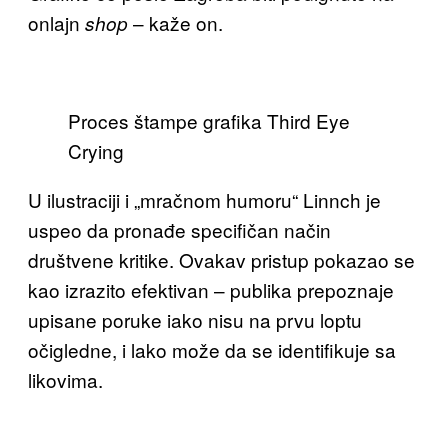
onlajn
– kaže on.
shop
Proces štampe grafika Third Eye
Crying
U ilustraciji i „mračnom humoru“ Linnch je
uspeo da pronađe specifičan način
društvene kritike. Ovakav pristup pokazao se
kao izrazito efektivan – publika prepoznaje
upisane poruke iako nisu na prvu loptu
očigledne, i lako može da se identifikuje sa
likovima.