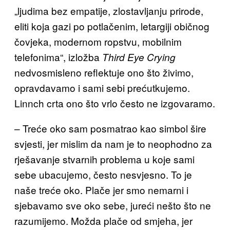
„ljudima bez empatije, zlostavljanju prirode,
eliti koja gazi po potlačenim, letargiji običnog
čovjeka, modernom ropstvu, mobilnim
telefonima“, izložba
Third Eye Crying
nedvosmisleno reflektuje ono što živimo,
opravdavamo i sami sebi prećutkujemo.
Linnch crta ono što vrlo često ne izgovaramo.
– Treće oko sam posmatrao kao simbol šire
svjesti, jer mislim da nam je to neophodno za
rješavanje stvarnih problema u koje sami
sebe ubacujemo, često nesvjesno. To je
naše treće oko. Plače jer smo nemarni i
sjebavamo sve oko sebe, jureći nešto što ne
razumijemo. Možda plače od smjeha, jer