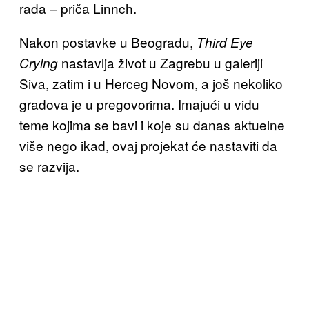
rada – priča Linnch.
Nakon postavke u Beogradu,
Third Eye
nastavlja život u Zagrebu u galeriji
Crying
Siva, zatim i u Herceg Novom, a još nekoliko
gradova je u pregovorima. Imajući u vidu
teme kojima se bavi i koje su danas aktuelne
više nego ikad, ovaj projekat će nastaviti da
se razvija.