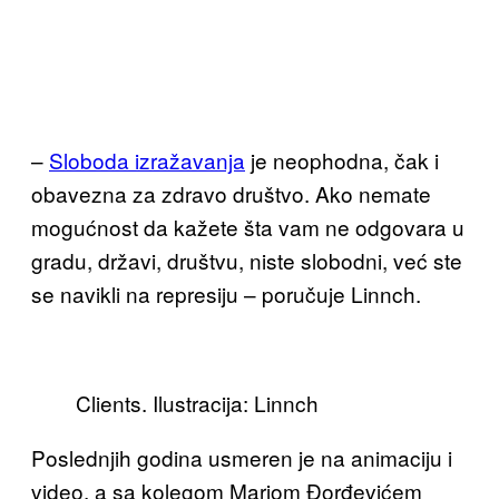
–
Sloboda izražavanja
je neophodna, čak i
obavezna za zdravo društvo. Ako nemate
mogućnost da kažete šta vam ne odgovara u
gradu, državi, društvu, niste slobodni, već ste
se navikli na represiju – poručuje Linnch.
Clients. Ilustracija: Linnch
Poslednjih godina usmeren je na animaciju i
video, a sa kolegom Mariom Đorđevićem