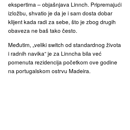
ekspertima – objašnjava Linnch. Pripremajući
izložbu, shvatio je da je i sam dosta dobar
klijent kada radi za sebe, što je zbog drugih
obaveza ne baš tako često.
Međutim, „veliki switch od standardnog života
i radnih navika“ je za Linncha bila već
pomenuta rezidencija početkom ove godine
na portugalskom ostrvu Madeira.