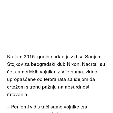
Krajem 2015. godine crtao je zid sa Sanjom
Stojkov za beogradski klub Nixon. Nacrtali su
četu američkih vojnika iz Vijetnama, vidno
upropašćene od terora rata sa idejom da
crtežom skrenu pažnju na apsurdnost
ratovanja.
– Periferni vid ukači samo vojnike „sa