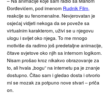
– Na animacije koje sam radio sa Mariom
Đorđevićem, pod imenom
Rudnik Film,
reakcije su fenomenalne. Nevjerovatan je
osjećaj vidjeti nekoga da se poveže sa
virtualnim karakterom, uživi se u njegovu
ulogu i svijet oko njega. To me mnogo
motiviše da radimo još predetaljne animacije,
čitave svjetove oko njih sa internom logikom.
Nisam prošao kroz nikakvo obrazovanje za
to, ali hvala „bogu“ na internetu pa je znanje
dostupno. Čitao sam i gledao dosta i otvorio
mi se mozak za potpuno nove stvari – priča
on.