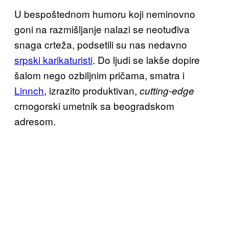
U bespoštednom humoru koji neminovno
goni na razmišljanje nalazi se neotuđiva
snaga crteža, podsetili su nas nedavno
srpski karikaturisti
. Do ljudi se lakše dopire
šalom nego ozbiljnim pričama, smatra i
Linnch
, izrazito produktivan,
cutting-edge
crnogorski umetnik sa beogradskom
adresom.