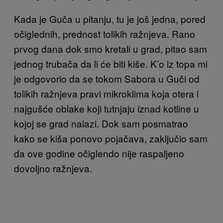
Kada je Guča u pitanju, tu je još jedna, pored
očiglednih, prednost tolikih ražnjeva. Rano
prvog dana dok smo kretali u grad, pitao sam
jednog trubača da li će biti kiše. K’o iz topa mi
je odgovorio da se tokom Sabora u Guči od
tolikih ražnjeva pravi mikroklima koja otera i
najgušće obla
ke koji
tutnjaju iznad kotline u
kojoj se grad nalazi. Dok sam posmatrao
kako se kiša ponovo pojačava, zaključio sam
da ove godine očiglendo nije raspaljeno
dovoljno ražnjeva.