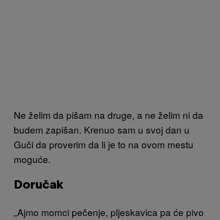
Ne želim da pišam na druge
, a ne želim ni da
budem zapišan. Krenuo sam u svoj dan u
Guči da proverim da li je to na ovom mestu
moguće.
Doručak
„Ajmo momci pečenje, pljeskavica pa će pivo