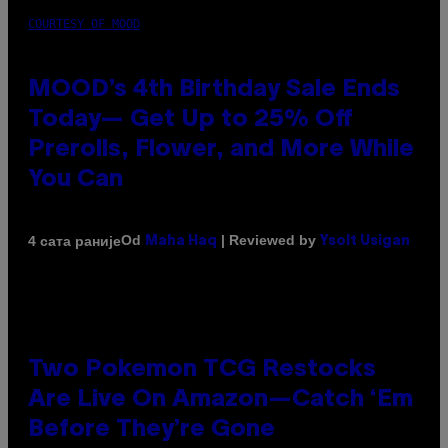
COURTESY OF MOOD
MOOD’s 4th Birthday Sale Ends
Today— Get Up to 25% Off
Prerolls, Flower, and More While
You Can
Od
| Reviewed by
4 сата раније
Maha Haq
Ysolt Usigan
Two Pokemon TCG Restocks
Are Live On Amazon—Catch ‘Em
Before They’re Gone