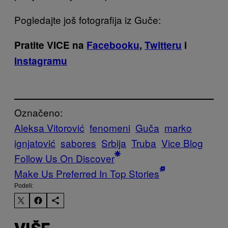
Pogledajte još fotografija iz Guče:
Pratite VICE na
Facebooku
,
Twitteru
i
Instagramu
Označeno:
Aleksa Vitorović
fenomeni
Guča
marko
ignjatović
sabores
Srbija
Truba
Vice Blog
Follow Us On Discover
Make Us Preferred In Top Stories
Podeli: