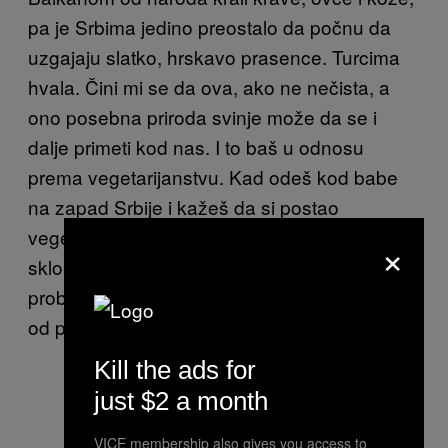
pa je Srbima jedino preostalo da počnu da
uzgajaju slatko, hrskavo prasence. Turcima
hvala. Čini mi se da ova, ako ne nečista, a
ono posebna priroda svinje može
da se i
dalje primeti kod nas. I to baš u odnosu
prema vegetarijanstvu. Kad odeš kod babe
na zapad Srbije i kažeš
da si postao
vegetarijanac, ona će sa suzama očima
×
skloniti svinjetinu, ali neće imati nikakav
problem da te
nudi pileć
om supom i pilavom
od piletine.
Kill the ads for
just $2 a month
VICE membership also gives you access to