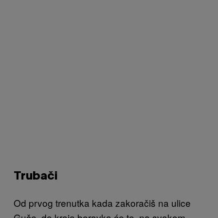
Trubači
Od prvog trenutka kada zakoračiš na ulice
Guče, do kraja boravka će te
, na svakom