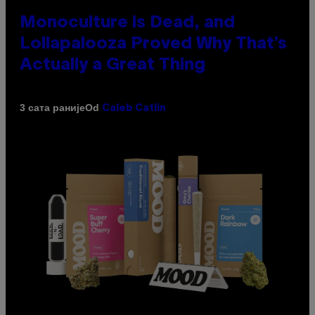
Monoculture is Dead, and
Lollapalooza Proved Why That’s
Actually a Great Thing
Od
3 сата раније
Caleb Catlin