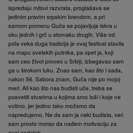
ispredaju mitovi razvrata, proglašava se
jedinim pravim srpskim brendom, a pri
samom pomenu Guče se pojavljuje iskra u
oku jednih i grč u stomaku drugih.
Više od
pola veka duga tradicija je ovaj festival stavila
na mapu svetskih putnika, pa opet ja, koji
sam ceo život proveo u Srbiji, izbegavao sam
ga u širokom luku.
Znao sam, kao što i sada,
nakon 56. Sabora znam, Guča nije po mojoj
meri. Ali kao što nas budisti uče, treba se
posvetiti stvarima u kojima smo loši i koje
ne
volimo, jer jedino tako možemo da
napredujemo. Ne da sam ja neki budista,
već
sam prosto morao da nađem motivaciju za
ovaj zadatak.