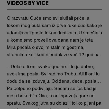
VIDEOS BY VICE
O razvratu Guče smo svi slušali priče, a
tokom mog puta sam iz prve ruke čuo kako je
udomljavati goste tokom festivala. U smeštaju
u kome smo proveli dva dana nam je teta
Mira pričala o svojim stalnim gostima,
strancima koji kod njendolaze već 12 godina.
– Dolaze ti oni svake godine. I to je dobro,
uvek ima posla. Svi radimo Trubu. Ali ti oni tu
dođu da se izduvaju. Od žena, dece, posla…
Pa potpuno podivljaju. Sećam se još kad je
moja baka bila živa, a oni spavaju gore na
spratu. Svakog jutra su dolazili toliko pijani
pa