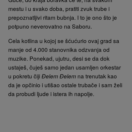
mestu i u svako doba, pratiti zvuk trube i
prepoznatljivi ritam bubnja. I to je ono što je
potpuno neverovatno na Saboru.
Cela kotlina u kojoj se š
ćućurio ovaj grad sa
manje od 4.000 stanovnika odzvanja od
muzike. Ponekad, ujutru, desi se da dok
ustaješ, čuješ samo jedan usamljen orkestar
u pokretu čiji
na trenutak kao
Đelem Đelem
da je opčinio i utišao ostale trubače
i sam želi
da probudi ljude i istera ih napolje.