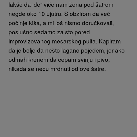
lakše da ide“ viče nam žena pod šatrom
negde oko 10 ujutru. S obzirom da već
počinje kiša, a mi još nismo doručkovali,
poslušno sedamo za sto pored
improvizovanog mesarskog pulta. Kapiram
da je bolje da nešto lagano pojedem, jer ako
odmah krenem da cepam svinju i pivo,
nikada se neću mrdnuti od ove šatre.