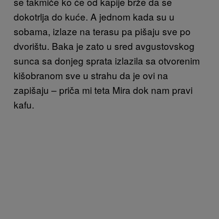
se
takmiče ko će od kapije brže da se
dokotrlja do kuće.
A jednom kada su u
sobama, izlaze na terasu pa pišaju sve po
dvorištu. Baka je zato u sred avgustovskog
sunca sa donjeg sprata izlazila sa otvorenim
kišobranom sve u strahu da je ovi na
zapišaju – priča mi teta Mira dok nam pravi
kafu.