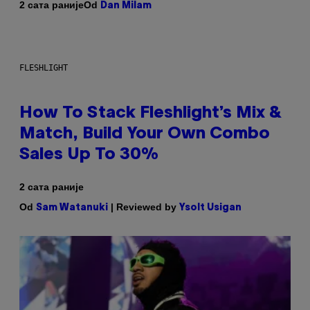
Od
2 сата раније
Dan Milam
FLESHLIGHT
How To Stack Fleshlight’s Mix &
Match, Build Your Own Combo
Sales Up To 30%
2 сата раније
Od
| Reviewed by
Sam Watanuki
Ysolt Usigan