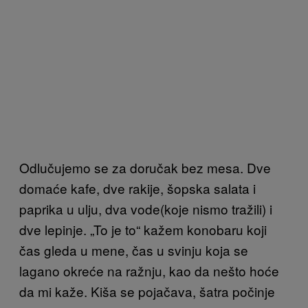
Odlučujemo se za doručak bez mesa. Dve
domaće kafe, dve rakije, šopska
salata
i
paprika u ulju, dva vode(koje nismo tražili) i
dve lepinje. „To je to“ kažem konobaru koji
čas gleda u mene, čas u svinju koja se
lagano okreće na ražnju, kao da nešto hoće
da mi kaže. Kiša se pojačava, šatra počinje