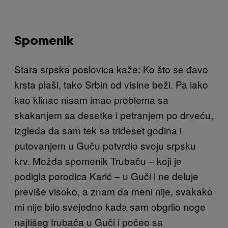
Spomenik
Stara srpska poslovica kaže: Ko što se đavo
krsta plaši, tako Srbin od visine beži. Pa iako
kao klinac nisam imao problema sa
skakanjem sa desetke i petranjem po drveću,
izgleda da sam tek sa trideset godina i
putovanjem u Guču potvrdio svoju srpsku
krv. Možda spomenik Trubaču – koji je
podigla porodica Karić – u Guči i ne deluje
previše visoko, a znam da meni nije, svakako
mi nije bilo svejedno kada sam obgrlio noge
najtišeg trubača u Guči i počeo sa