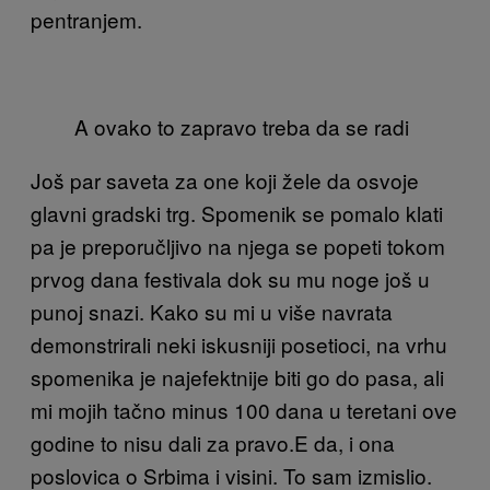
pentranjem.
A ovako to zapravo treba da se radi
Još par saveta za one koji žele da osvoje
glavni gradski trg. Spomenik se pomalo klati
pa je preporučljivo na njega se popeti tokom
prvog dana
festivala
dok su mu noge još u
punoj snazi. Kako su mi u više navrata
demonstrirali neki iskusniji posetioci, na vrhu
spomenika je najefektnije biti go do pasa, ali
mi mojih tačno minus 100 dana u teretani ove
godine to nisu dali za pravo.E da, i ona
poslovica o Srbima i visini. To sam izmislio.