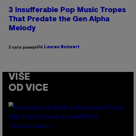
3 Insufferable Pop Music Tropes
That Predate the Gen Alpha
Melody
Od
3 сата раније
Lauren Boisvert
VIŠE
OD VICE
(PHOTO VIA T-MOBILE)