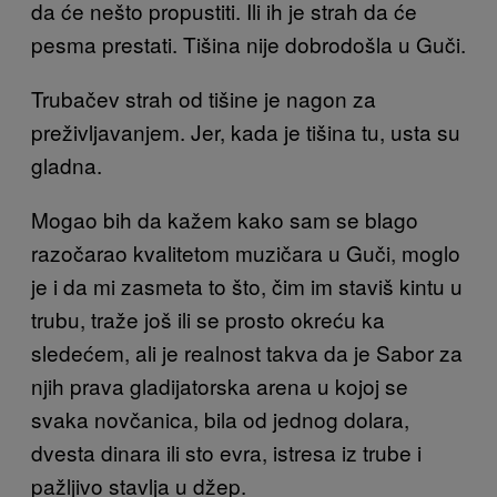
da će nešto propustiti. Ili
ih je strah
da će
pesma prestati. Tišina nije dobrodošla u Guči.
Trubačev strah od tišine je nagon za
preživljavanjem. Jer, kada
je tišina tu, usta su
gladna.
Mogao bih da kažem kako sam se blago
razočarao kvalitetom muzičara u Guči, moglo
je i da mi zasmeta to što, čim im staviš kintu u
trubu, traže još ili se prosto okreću ka
sledećem, ali
je realnost takva da je Sabor za
njih p
rava gladijatorska arena u kojoj se
svaka novčanica, bila od jednog dolara,
dvesta dinara ili sto evra, istresa iz trube i
pažljivo stavlja u džep.