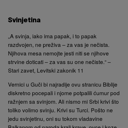
Svinjetina
„
A svinja, iako ima papak, i to papak
razdvojen, ne preživa – za vas je nečista.
Njihova mesa nemojte jesti niti se njihove
strvine do
ticati – za vas su one nečiste.
“ –
Stari zavet, Levitski zakonik 11
Vernici u Guči bi najradije ovu stranicu Biblije
diskretno pocepali i njome potpalili ćumur pod
ražnjem sa svinjom. Ali nismo mi Srbi krivi što
toliko volimo svinju. Krivi su Turci. Pošto ne
jedu svinjetinu, oni su tokom vladavine
Balkanom od naroda krali krave, ovce i koze,