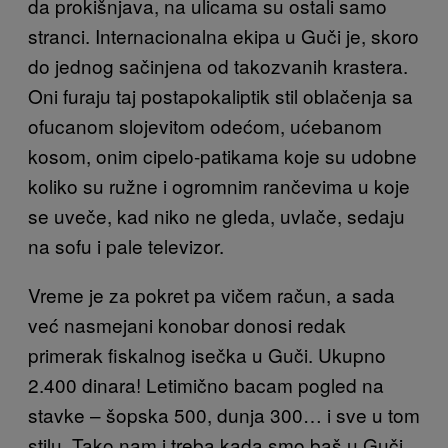
da prokišnjava, na ulicama su ostali samo
stranci. Internacio
nalna ekipa u Guči je, skoro
do jednog sačinjena od takozvanih krastera.
Oni furaju taj postapokaliptik stil oblačenja sa
ofucanom slojevitom odećom, ućebanom
kosom, onim cipelo-patikama koje su udobne
koliko su ružne i ogromnim rančevima u koje
se uveče, kad niko ne gleda, uvlače, sedaju
na sofu i pale televizor.
Vreme je za pokret pa vičem račun, a sada
već nasmejani konobar donosi redak
primerak fiskalnog isečka u Guči. Ukupno
2.400 dinara! Letimično bacam pogled na
stavke – šopska 500, dunja 300… i sve u tom
stilu. Tako nam i treba kada smo baš u Guči