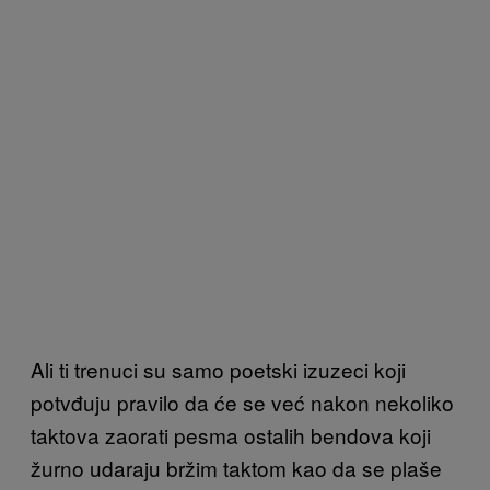
Ali ti trenuci su samo poetski izuzeci koji
potvđuju pravilo da će se već nako
n nekoliko
taktova zaorati pesma ostalih bendova koji
žurno udaraju bržim taktom kao da s
e plaše