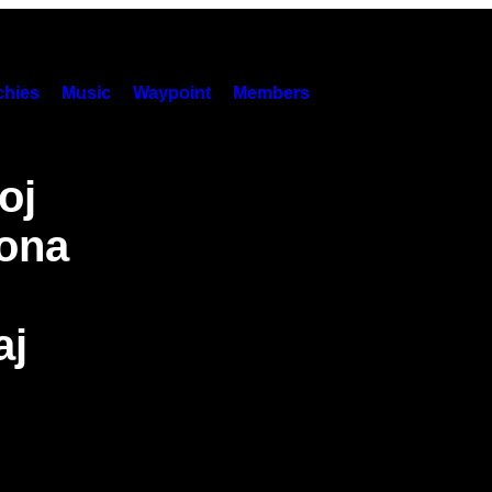
hies
Music
Waypoint
Members
oj
iona
aj