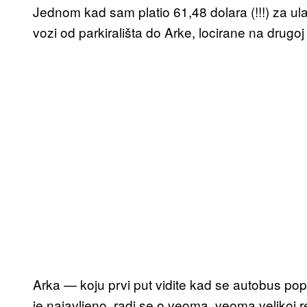
Jednom kad sam platio 61,48 dolara (!!!) za ula
vozi od parkirališta do Arke, locirane na drugoj 
Arka — koju prvi put vidite kad se autobus pop
je najavljeno, radi se o veoma, veoma velikoj r