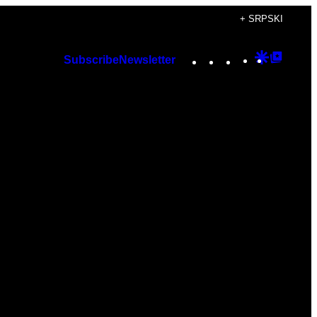
+ SRPSKI
Instagram
TikTok
YouTube
Google
Googl
Subscribe
Newsletter
Discover
Top
Posts