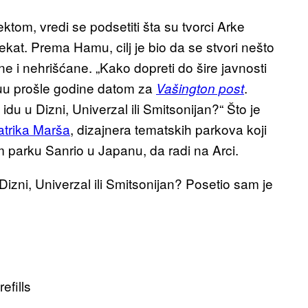
tom, vredi se podsetiti šta su tvorci Arke
jekat. Prema Hamu, cilj je bio da se stvori nešto
e i nehrišćane. „Kako dopreti do šire javnosti
vjuu prošle godine datom za
.
Vašington post
 idu u Dizni, Univerzal ili Smitsonijan?“ Što je
atrika Marša
, dizajnera tematskih parkova koji
m parku Sanrio u Japanu, da radi na Arci.
 Dizni, Univerzal ili Smitsonijan? Posetio sam je