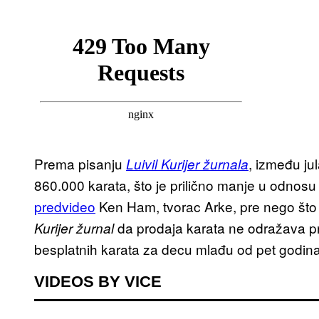
Prema pisanju
, između ju
Luivil Kurijer žurnala
860.000 karata, što je prilično manje u odnosu
predvideo
Ken Ham, tvorac Arke, pre nego što 
da prodaja karata ne odražava pra
Kurijer žurnal
besplatnih karata za decu mlađu od pet godina. 
VIDEOS BY VICE