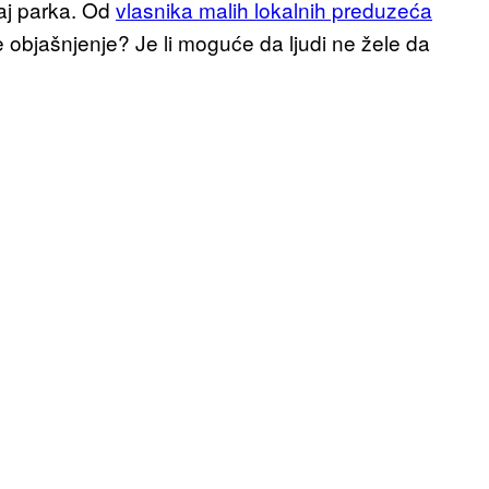
aj parka. Od
vlasnika malih lokalnih preduzeća
je objašnjenje? Je li moguće da ljudi ne žele da