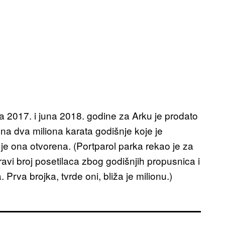
la 2017. i juna 2018. godine za Arku je prodato
 na dva miliona karata godišnje koje je
je ona otvorena. (Portparol parka rekao je za
vi broj posetilaca zbog godišnjih propusnica i
Prva brojka, tvrde oni, bliža je milionu.)