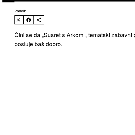
Podeli:
Čini se da „Susret s Arkom“, tematski zabavni 
posluje baš dobro.