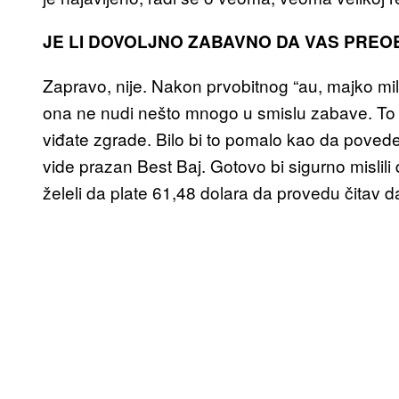
JE LI DOVOLJNO ZABAVNO DA VAS PREO
Zapravo, nije. Nakon prvobitnog “au, majko mila,
ona ne nudi nešto mnogo u smislu zabave. To 
viđate zgrade. Bilo bi to pomalo kao da pov
vide prazan Best Baj. Gotovo bi sigurno mislili
želeli da plate 61,48 dolara da provedu čitav 