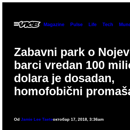
Скочи
на
садржај
Otvori
Magazine
Pulse
Life
Tech
Munc
Meni
Zabavni park o Nojev
barci vredan 100 mil
dolara je dosadan,
homofobični promaš
Od
Jamie Lee Taete
октобар 17, 2018, 3:36am