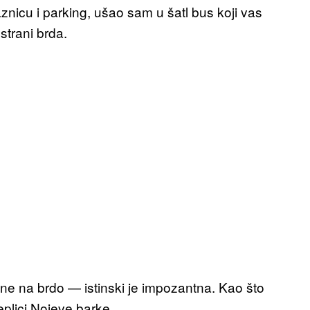
znicu i parking, ušao sam u šatl bus koji vas
strani brda.
ne na brdo — istinski je impozantna. Kao što
eplici Nojeve barke.