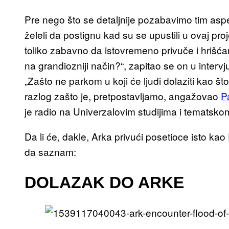
Pre nego što se detaljnije pozabavimo tim aspek
želeli da postignu kad su se upustili u ovaj pro
toliko zabavno da istovremeno privuče i hrišćan
na grandiozniji način?“, zapitao se on u inter
„Zašto ne parkom u koji će ljudi dolaziti kao što
razlog zašto je, pretpostavljamo, angažovao
P
je radio na Univerzalovim studijima i tematsko
Da li će, dakle, Arka privući posetioce isto kao
da saznam:
DOLAZAK DO ARKE