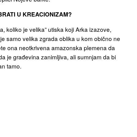
BRATI U KREACIONIZAM?
 koliko je velika” utiska koji Arka izazove,
je samo velika zgrada oblika u kom obično ne
edete ona neotkrivena amazonska plemena da
 da je građevina zanimljiva, ali sumnjam da bi
dan tamo.