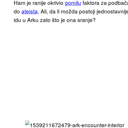
Ham je ranije okrivio
gomilu
faktora za podbač
do
ateista
. Ali, da li možda postoji jednostavni
idu u Arku zato što je ona sranje?