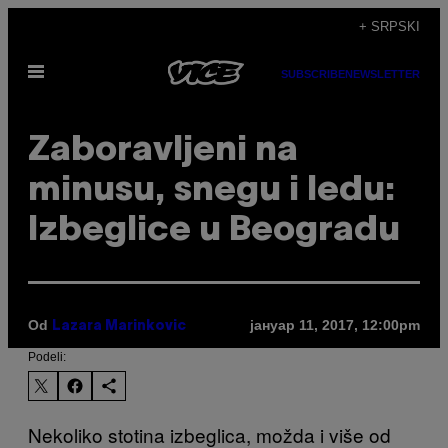
Скочи
+ SRPSKI
на
Otvori
садржај
SUBSCRIBE
NEWSLETTER
Meni
Zaboravljeni na
minusu, snegu i ledu:
Izbeglice u Beogradu
Od
јануар 11, 2017, 12:00pm
Lazara Marinkovic
Podeli:
Nekoliko stotina izbeglica, možda i više od