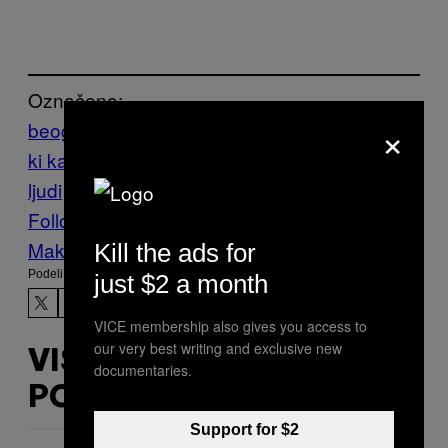
Označeno:
×
beograd
Granica
hangar
Izbeglice
Izbeglič
ki kamp
krijumčari
ljudi
politika
Pomoć
vesti
Zima
Follow Us On Discover
Make Us Preferred In Top Stories
Kill the ads for
Podeli:
just $2 a month
VICE membership also gives you access to
our very best writing and exclusive new
VIŠE
documentaries.
POPUT OVOGA
Support for $2