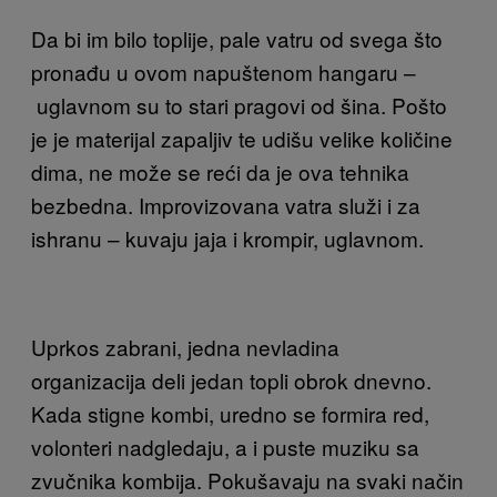
Da bi im bilo toplije, pale vatru od svega što
pronađu u ovom napuštenom hangaru –
uglavnom su to stari pragovi od šina. Pošto
je je materijal zapaljiv te udišu velike količine
dima, ne može se reći da je ova tehnika
bezbedna. Improvizovana vatra služi i za
ishranu – kuvaju jaja i krompir, uglavnom.
Uprkos zabrani, jedna nevladina
organizacija deli jedan topli obrok dnevno.
Kada stigne kombi, uredno se formira red,
volonteri nadgledaju, a i puste muziku sa
zvučnika kombija. Pokušavaju na svaki način