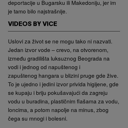
deportacije u Bugarsku ili Makedoniju, jer im
je tamo bilo najstrašnije.
VIDEOS BY VICE
Uslovi za život se ne mogu tako ni nazvati.
Jedan izvor vode – crevo, na otvorenom,
između gradilišta luksuznog Beograda na
vodi i jednog od napuštenog i
zapuštenog hangara u blizini pruge gde žive.
To je ujedno i jedini izvor privida higijene, gde
se kupaju i briju pokušavajući da zagreju
vodu u buradina, plastičnim flašama za vodu,
loncima, a potom napolje na minus, zbog
čega su mnogi i bolesni.