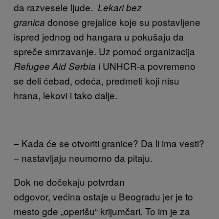
da razvesele ljude.
Lekari bez
donose grejalice koje su postavljene
granica
ispred jednog od hangara u pokušaju da
spreče smrzavanje. Uz pomoć organizacija
i UNHCR-a povremeno
Refugee Aid Serbia
se deli ćebad, odeća, predmeti koji nisu
hrana, lekovi i tako dalje.
– Kada će se otvoriti granice? Da li ima vesti?
– nastavljaju neumorno da pitaju.
Dok ne dočekaju potvrdan
odgovor, većina ostaje u Beogradu jer je to
mesto gde „operišu“ krijumčari. To im je za