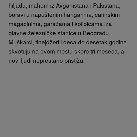
hiljadu, mahom iz Avganistana i Pakistana,
boravi u napuštenim hangarima, carinskim
magacinima, garažama i kolibicama iza
glavne železničke stanice u Beogradu.
Muškarci, tinejdžeri i deca do desetak godina
skvotuju na ovom mestu skoro tri meseca, a
novi ljudi neprestano pristižu.