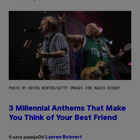
PHOTO BY KEVIN WINTER/GETTY IMAGES FOR RADIO DISNEY
3 Millennial Anthems That Make
You Think of Your Best Friend
Od
4 сата раније
Lauren Boisvert