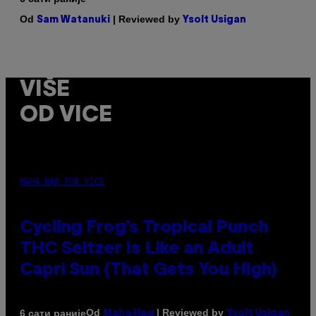
Od
| Reviewed by
Sam Watanuki
Ysolt Usigan
VIŠE
OD VICE
MAHA HAQ FOR VICE
Cycling Frog’s Tropical Punch
THC Seltzer Is Like an Adult
Capri Sun (That Gets You High)
Od
| Reviewed by
6 сати раније
Maha Haq
Ysolt Usigan