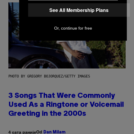
See All Membership Plans
Or, continue for free
PHOTO BY GREGORY BOJORQUEZ/GETTY IMAGES
3 Songs That Were Commonly
Used As a Ringtone or Voicemail
Greeting in the 2000s
Od
4 сата раније
Dan Milam