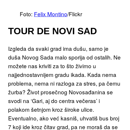
Foto:
Felix Montino
/Flickr
TOUR DE NOVI SAD
Izgleda da svaki grad ima dušu, samo je
duša Novog Sada malo sporija od ostalih. Ne
možete nas kriviti za to što živimo u
najjednostavnijem gradu ikada. Kada nema
problema, nema ni razloga za stres, pa čemu
žurba? Život prosečnog Novosađanina se
svodi na ‘Gari, aj do centra večeras’ i
polakom šetnjom kroz široke ulice.
Eventualno, ako već kasniš, uhvatiš bus broj
7 koji ide kroz čitav grad, pa ne moraš da se