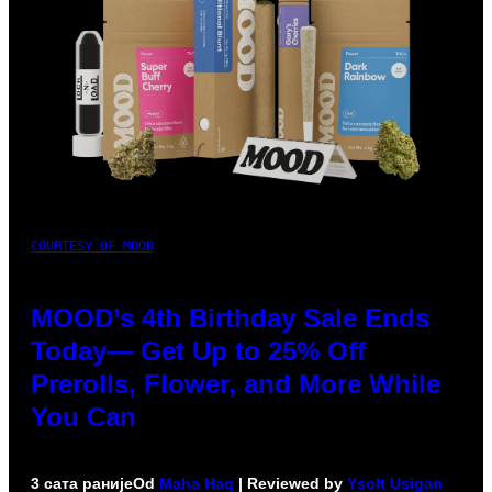
COURTESY OF MOOD
MOOD’s 4th Birthday Sale Ends
Today— Get Up to 25% Off
Prerolls, Flower, and More While
You Can
3 сата раније
Od
Maha Haq
| Reviewed by
Ysolt Usigan