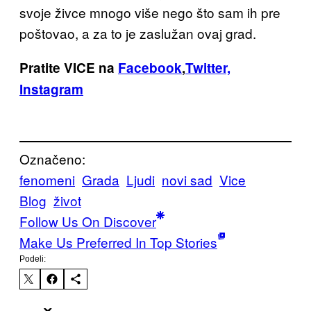
svoje živce mnogo više nego što sam ih pre
poštovao, a za to je zaslužan ovaj grad.
Pratite VICE na
Facebook
,
Twitter,
Instagram
Označeno:
fenomeni
Grada
Ljudi
novi sad
Vice
Blog
život
Follow Us On Discover
Make Us Preferred In Top Stories
Podeli: