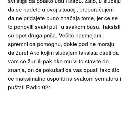
svi stigli da polako uđu i izađu. Zato, u slučaju
da se nađete u ovoj situaciji, preporučujem
da ne pridajete puno značaja tome, jer će se
to ponoviti svaki put i u svakom busu. Taksisti
su opet druga priča. Večito nasmejani i
spremni da pomognu, dokle god ne moraju
da žure! Ako kojim slučajem taksista oseti da
vam se žuri ili pak ako mu vi to stavite do
znanja, on će pokušati da vas opusti tako što
će maksimalno usporiti na svakom semaforu i
puštati Radio 021.