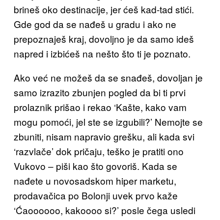
brineš oko destinacije, jer ćeš kad-tad stići.
Gde god da se nađeš u gradu i ako ne
prepoznaješ kraj, dovoljno je da samo ideš
napred i izbićeš na nešto što ti je poznato.
Ako već ne možeš da se snađeš, dovoljan je
samo izrazito zbunjen pogled da bi ti prvi
prolaznik prišao i rekao ‘Kašte, kako vam
mogu pomoći, jel ste se izgubili?’ Nemojte se
zbuniti, nisam napravio grešku, ali kada svi
‘razvlače’ dok pričaju, teško je pratiti ono
Vukovo – piši kao što govoriš. Kada se
nađete u novosadskom hiper marketu,
prodavačica po Bolonji uvek prvo kaže
‘Ćaoooooo, kakoooo si?’ posle čega usledi