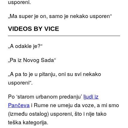
usporeni.
„Ma super je on, samo je nekako usporen“
VIDEOS BY VICE
„A odakle je?“
„Pa iz Novog Sada“
„A pa to je u pitanju, oni su svi nekako
usporeni“.
Po ‘starom urbanom predanju’
ljudi iz
Pančeva
i Rume ne umeju da voze, a mi smo
(između ostalog) usporeni, što i nije tako
teška kategorija.