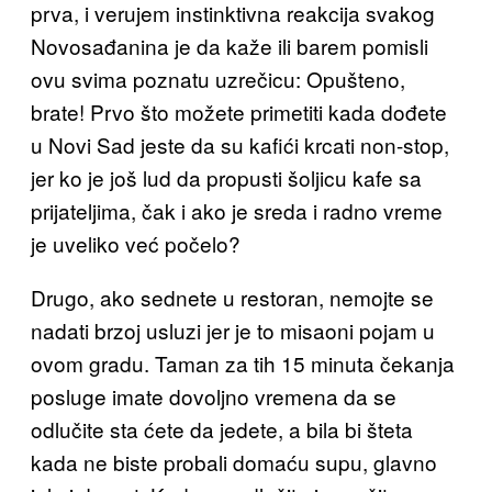
prva, i verujem instinktivna reakcija svakog
Novosađanina je da kaže ili barem pomisli
ovu svima poznatu uzrečicu: Opušteno,
brate! Prvo što možete primetiti kada dođete
u Novi Sad jeste da su kafići krcati non-stop,
jer ko je još lud da propusti šoljicu kafe sa
prijateljima, čak i ako je sreda i radno vreme
je uveliko već počelo?
Drugo, ako sednete u restoran, nemojte se
nadati brzoj usluzi jer je to misaoni pojam u
ovom gradu. Taman za tih 15 minuta čekanja
posluge imate dovoljno vremena da se
odlučite sta ćete da jedete, a bila bi šteta
kada ne biste probali domaću supu, glavno