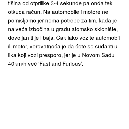
tišina od otprilike 3-4 sekunde pa onda tek
otkuca račun. Na automobile i motore ne
pomišljamo jer nema potrebe za tim, kada je
najveća izbočina u gradu atomsko sklonište,
dovoljan ti je i bajs. Čak iako vozite automobil
ili motor, verovatnoća je da ćete se sudariti u
lika koji vozi presporo, jer je u Novom Sadu
40km/h već ‘Fast and Furious’.