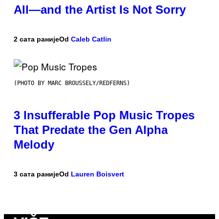
All—and the Artist Is Not Sorry
2 сата раније
Od
Caleb Catlin
(PHOTO BY MARC BROUSSELY/REDFERNS)
3 Insufferable Pop Music Tropes
That Predate the Gen Alpha
Melody
3 сата раније
Od
Lauren Boisvert