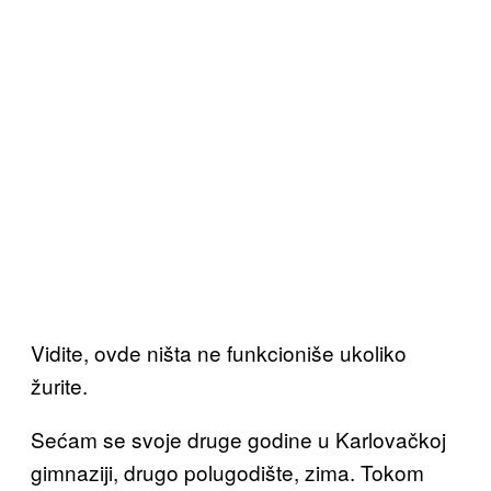
Vidite, ovde ništa ne funkcioniše ukoliko
žurite.
Sećam se svoje druge godine u Karlovačkoj
gimnaziji, drugo polugodište, zima. Tokom