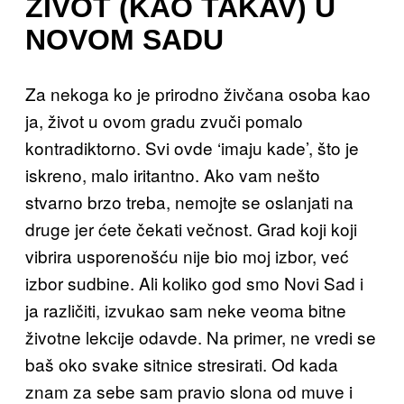
ŽIVOT (KAO TAKAV) U
NOVOM SADU
Za nekoga ko je prirodno živčana osoba kao
ja, život u ovom gradu zvuči pomalo
kontradiktorno. Svi ovde ‘imaju kade’, što je
iskreno, malo iritantno. Ako vam nešto
stvarno brzo treba, nemojte se oslanjati na
druge jer ćete čekati večnost. Grad koji koji
vibrira usporenošću nije bio moj izbor, već
izbor sudbine. Ali koliko god smo Novi Sad i
ja različiti, izvukao sam neke veoma bitne
životne lekcije odavde. Na primer, ne vredi se
baš oko svake sitnice stresirati. Od kada
znam za sebe sam pravio slona od muve i