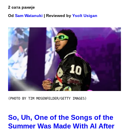
2 сата раније
Od
Sam Watanuki
| Reviewed by
Ysolt Usigan
(PHOTO BY TIM MOSENFELDER/GETTY IMAGES)
So, Uh, One of the Songs of the
Summer Was Made With AI After