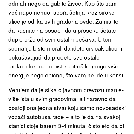
odmah nego da gubite živce. Kao što sam
već napomenuo, spora šetnja kroz široke
ulice je odlika svih građana ovde. Zamislite
da kasnite na posao i da u proseku šetate
duplo brže od svih ostalih pešaka. U tom
scenariju biste morali da idete cik-cak ulicom
pokušavajući da prođete sve ostale
prolaznike i na to biste potrošili mnogo više
energije nego obično, što vam ne ide u korist.
Verujem da je slika o javnom prevozu manje-
više ista u svim gradovima, ali naravno da
postoji ona jedna stvar koju samo novosadski
vozači autobusa rade – a to je da na svakoj
stanici stoje barem 3-4 minuta, čisto eto da bi