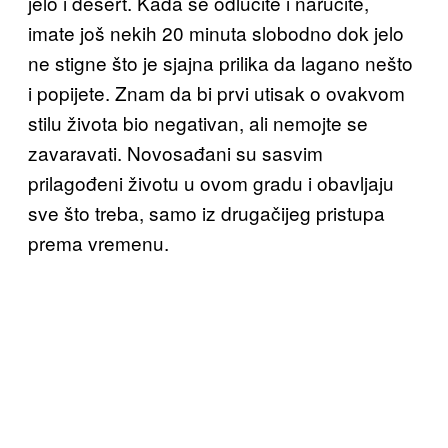
jelo i desert. Kada se odlučite i naručite,
imate još nekih 20 minuta slobodno dok jelo
ne stigne što je sjajna prilika da lagano nešto
i popijete. Znam da bi prvi utisak o ovakvom
stilu života bio negativan, ali nemojte se
zavaravati. Novosađani su sasvim
prilagođeni životu u ovom gradu i obavljaju
sve što treba, samo iz drugačijeg pristupa
prema vremenu.