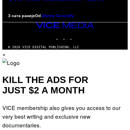
3 сата раније
Od
Denny Connolly
VICE
MEDIA
INSTAGRAM
TIKTOK
YOUTUBE
© 2026 VICE DIGITAL PUBLISHING, LLC
×
KILL THE ADS FOR
JUST $2 A MONTH
VICE membership also gives you access to our
very best writing and exclusive new
documentaries.