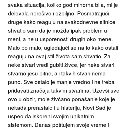
svaka situacija, koliko god minorna bila, mi je
delovala nerešivo i ozbiljno. Posmatrajući
druge kako reaguju na svakodnevne sitnice
shvatio sam da je možda ipak problem u
meni, a ne u usporenosti drugih oko mene.
Malo po malo, ugledajući se na to kako ostali
reaguju na ovaj stil života sam shvatio. Za
neke stvari vredi gubiti živce, jer neke stvari
stvarno jesu bitne, ali takvih stvari nema
puno. Sve ostalo je manje vredno i ne treba
pridavati značaja takvim stvarima. Uzevši sve
ovo u obzir, moje živčano ponašanje koje je
nekada prerastalo i u histeriju, Novi Sad je
uspeo da iskoreni svojim unikatnim
sistemom. Danas poštujem svoje vreme i