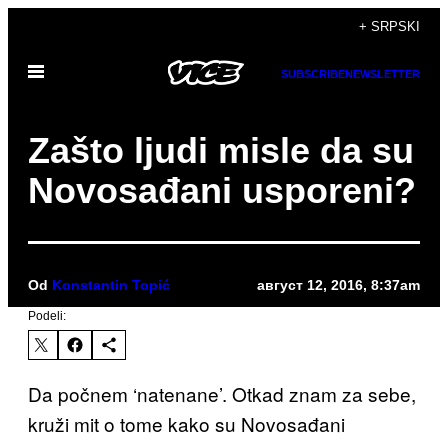
Скочи
+ SRPSKI
на
Otvori
садржај
SUBSCRIBE
NEWSLETTER
Meni
Zašto ljudi misle da su
Novosađani usporeni?
Od
Konstantin Topić
август 12, 2016, 8:37am
Podeli:
Da počnem ‘natenane’. Otkad znam za sebe,
kruži mit o tome kako su Novosađani