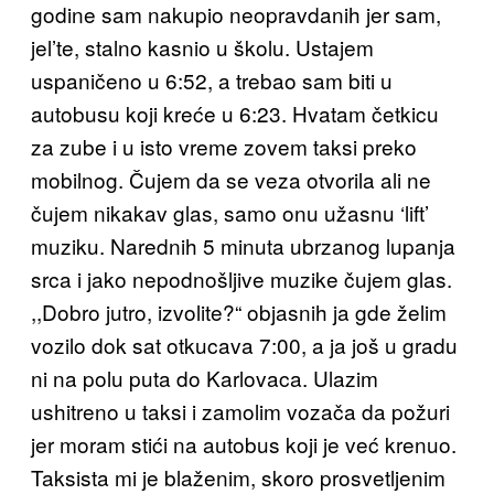
godine sam nakupio neopravdanih jer sam,
jel’te, stalno kasnio u školu. Ustajem
uspaničeno u 6:52, a trebao sam biti u
autobusu koji kreće u 6:23. Hvatam četkicu
za zube i u isto vreme zovem taksi preko
mobilnog. Čujem da se veza otvorila ali ne
čujem nikakav glas, samo onu užasnu ‘lift’
muziku. Narednih 5 minuta ubrzanog lupanja
srca i jako nepodnošljive muzike čujem glas.
,,Dobro jutro, izvolite?“ objasnih ja gde želim
vozilo dok sat otkucava 7:00, a ja još u gradu
ni na polu puta do Karlovaca. Ulazim
ushitreno u taksi i zamolim vozača da požuri
jer moram stići na autobus koji je već krenuo.
Taksista mi je blaženim, skoro prosvetljenim