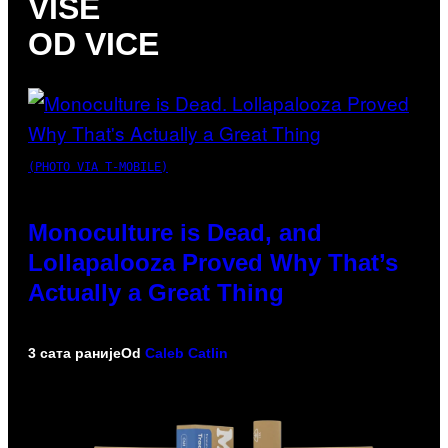
VIŠE
OD VICE
(PHOTO VIA T-MOBILE)
Monoculture is Dead, and
Lollapalooza Proved Why That’s
Actually a Great Thing
3 сата раније
Od
Caleb Catlin