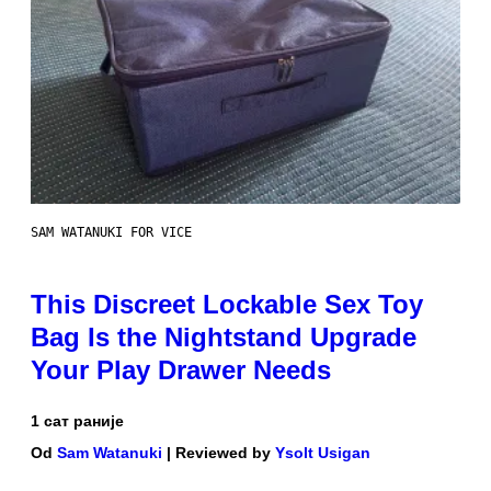
SAM WATANUKI FOR VICE
This Discreet Lockable Sex Toy
Bag Is the Nightstand Upgrade
Your Play Drawer Needs
1 сат раније
Od
Sam Watanuki
| Reviewed by
Ysolt Usigan