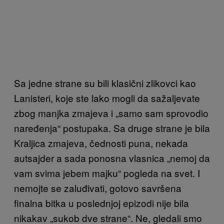
Sa jedne strane su bili klasični zlikovci kao
Lanisteri, koje ste lako mogli da sažaljevate
zbog manjka zmajeva i „samo sam sprovodio
naređenja“ postupaka. Sa druge strane je bila
Kraljica zmajeva, čednosti puna, nekada
autsajder a sada ponosna vlasnica „nemoj da
vam svima jebem majku“ pogleda na svet. I
nemojte se zaluđivati, gotovo savršena
finalna bitka u poslednjoj epizodi nije bila
nikakav „sukob dve strane“. Ne, gledali smo