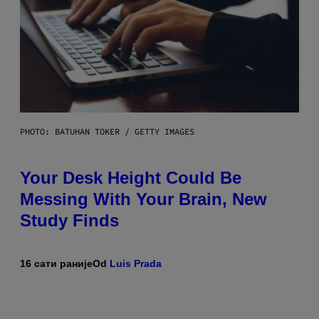
PHOTO: BATUHAN TOKER / GETTY IMAGES
Your Desk Height Could Be
Messing With Your Brain, New
Study Finds
16 сати раније
Od
Luis Prada