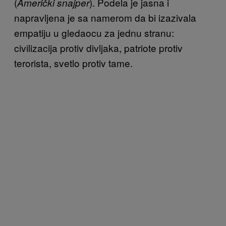
(
). Podela je jasna i
Američki snajper
napravljena je sa namerom da bi izazivala
empatiju u gledaocu za jednu stranu:
civilizacija protiv divljaka, patriote protiv
terorista, svetlo protiv tame.