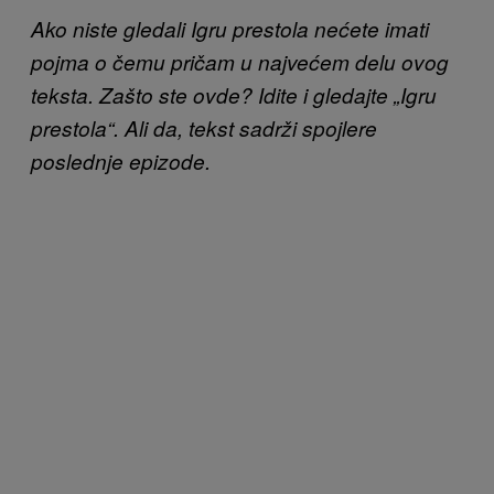
Ako niste gledali Igru prestola nećete imati
pojma o čemu pričam u najvećem delu ovog
teksta. Zašto ste ovde? Idite i gledajte „Igru
prestola“. Ali da, tekst sadrži spojlere
poslednje epizode.