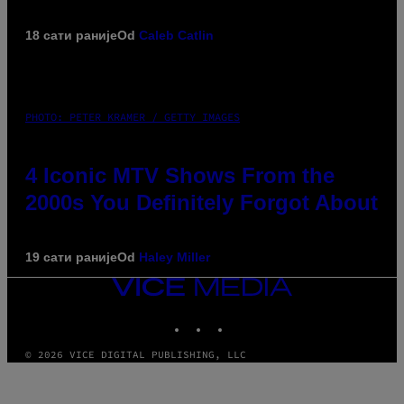
18 сати раније
Od
Caleb Catlin
PHOTO: PETER KRAMER / GETTY IMAGES
4 Iconic MTV Shows From the
2000s You Definitely Forgot About
19 сати раније
Od
Haley Miller
VICE
MEDIA
INSTAGRAM
TIKTOK
YOUTUBE
© 2026 VICE DIGITAL PUBLISHING, LLC