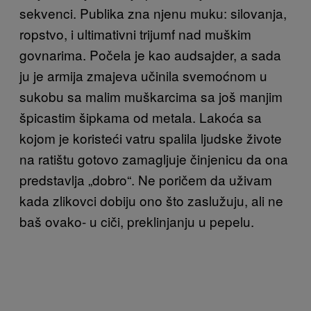
sekvenci. Publika zna njenu muku: silovanja,
ropstvo, i ultimativni trijumf nad muškim
govnarima. Počela je kao audsajder, a sada
ju je armija zmajeva učinila svemoćnom u
sukobu sa malim muškarcima sa još manjim
špicastim šipkama od metala. Lakoća sa
kojom je koristeći vatru spalila ljudske živote
na ratištu gotovo zamagljuje činjenicu da ona
predstavlja „dobro“. Ne poričem da uživam
kada zlikovci dobiju ono što zaslužuju, ali ne
baš ovako- u ciči, preklinjanju u pepelu.