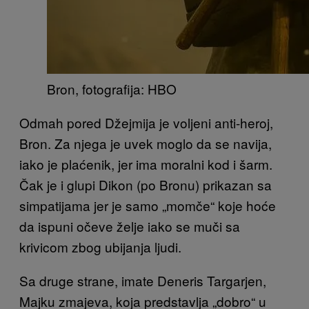
Bron, fotografija: HBO
Odmah pored Džejmija je voljeni anti-heroj,
Bron. Za njega je uvek moglo da se navija,
iako je plaćenik, jer ima moralni kod i šarm.
Čak je i glupi Dikon (po Bronu) prikazan sa
simpatijama jer je samo „momče“ koje hoće
da ispuni očeve želje iako se muči sa
krivicom zbog ubijanja ljudi.
Sa druge strane, imate Deneris Targarjen,
Majku zmajeva, koja predstavlja „dobro“ u