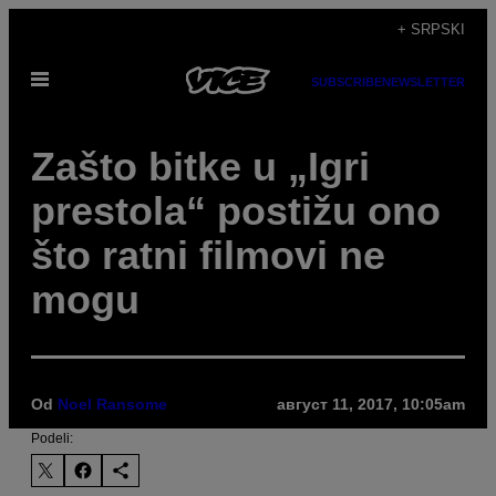
Скочи
+ SRPSKI
на
Otvori
садржај
SUBSCRIBE
NEWSLETTER
Meni
Zašto bitke u „Igri
prestola“ postižu ono
što ratni filmovi ne
mogu
Od
Noel Ransome
август 11, 2017, 10:05am
Podeli: