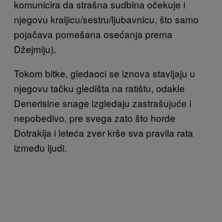
komunicira da strašna sudbina očekuje i
njegovu kraljicu/sestru/ljubavnicu, što samo
pojačava pomešana osećanja prema
Džejmiju).
Tokom bitke, gledaoci se iznova stavljaju u
njegovu tačku gledišta na ratištu, odakle
Denerisine snage izgledaju zastrašujuće i
nepobedivo, pre svega zato što horde
Dotrakija i leteća zver krše sva pravila rata
između ljudi.