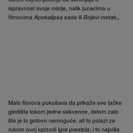
ispravnost svoje misije, nalik junacima u
filmovima
ili
„.
Apokalipsa sada
Bojevi metak
Malo filmova pokušava da prikaže sve tačke
gledišta tokom jedne sekvence, delom zato
što je to gotovo nemoguće, ali to polazi za
rukom ovoj epizodi
, i to najviše
Igre prestola