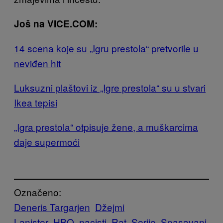
Još na VICE.COM:
14 scena koje su „Igru prestola“ pretvorile u
neviđen hit
Luksuzni plaštovi iz „Igre prestola“ su u stvari
Ikea tepisi
„Igra prestola“ otpisuje žene, a muškarcima
daje supermoći
Označeno:
Deneris Targarjen
Džejmi
Lanister
HBO
nacisti
Rat
Serije
Spasavanj