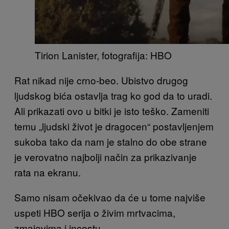
Tirion Lanister, fotografija: HBO
Rat nikad nije crno-beo. Ubistvo drugog
ljudskog bića ostavlja trag ko god da to uradi.
Ali prikazati ovo u bitki je isto teško. Zameniti
temu „ljudski život je dragocen“ postavljenjem
sukoba tako da nam je stalno do obe strane
je verovatno najbolji način za prikazivanje
rata na ekranu.
Samo nisam očekivao da će u tome najviše
uspeti HBO serija o živim mrtvacima,
zmajevima i incestu.