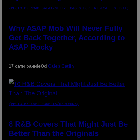
(PHOTO BY NOAM GALAI/GETTY IMAGES FOR TRIBECA FESTIVAL)
Why A$AP Mob Will Never Fully
Get Back Together, According to
A$AP Rocky
17 сати раније
Od
Caleb Catlin
(PHOTO BY EBET ROBERTS/REDFERNS)
8 R&B Covers That Might Just Be
Better Than the Originals