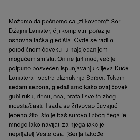
Možemo da počnemo sa „zlikovcem“: Ser
Džejmi Lanister, čiji kompletni poraz je
osnovna tačka gledišta. Ovde se radi o
porodičnom čoveku- u najsjebanijem
mogućem smislu. On ne juri moć, već je
potpuno posvećen ispunjavanju ciljeva Kuće
Lanistera i sestre bliznakinje Sersei. Tokom
sedam sezona, gledali smo kako ovaj čovek
gubi ruku, decu, oca, brata i sve to zbog
incesta/časti. I sada se žrtvovao čuvajući
jebeno žito, što je baš surovo i zbog čega je
mnogo lako navijati za njega iako je
neprijatelj Vesterosa. (Serija takođe