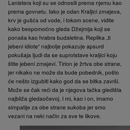
Lanistera koji su se odnosili prema njemu kao
prema govnetu. Iako je odan Kraljici zmajeva,
krv je gušća od vode, i tokom scene, vidite
kako bespomoćno gleda Džejmija koji se
ponaša kao hrabra budaletina. Replika „ti
jebeni idiote“ najbolje pokazuje apsurd
pokušaja ljudi da se suprotstave kraljici koju
štite jebeni zmajevi. Tirion je žrtva obe strane,
jer nikako ne može da bude pobednik, pošto
će nešto izgubiti kako god da se bitka završi.
Može se čak reći da je njegova tačka gledišta
najbliža gledaočevoj. I mi, kao i on, imamo
simpatije za obe strane sukoba jer smo
vezani na neki način za sve te likove.