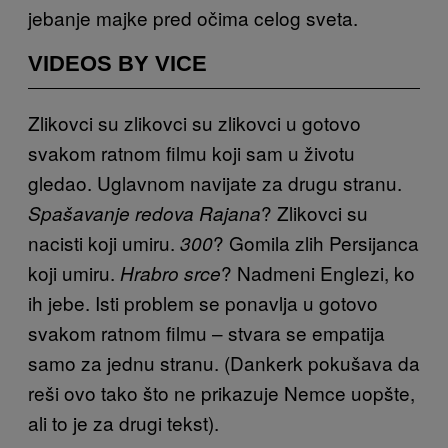
jebanje majke pred očima celog sveta.
VIDEOS BY VICE
Zlikovci su zlikovci su zlikovci u gotovo
svakom ratnom filmu koji sam u životu
gledao. Uglavnom navijate za drugu stranu.
? Zlikovci su
Spašavanje redova Rajana
nacisti koji umiru.
? Gomila zlih Persijanca
300
koji umiru.
? Nadmeni Englezi, ko
Hrabro srce
ih jebe. Isti problem se ponavlja u gotovo
svakom ratnom filmu – stvara se empatija
samo za jednu stranu. (Dankerk pokušava da
reši ovo tako što ne prikazuje Nemce uopšte,
ali to je za drugi tekst).