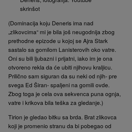
skrinšot
(Dominacija koju Deneris ima nad
„zlikovcima“ mi je bila još neugodnija zbog
prethodne epizode u kojoj se Ajra Stark
sastalo sa gomilom Lanisterovih oko vatre.
Oni su bili ljubazni i prijatni, iako im je ona
otvoreno rekla da će ubiti njihovu kraljicu.
Prilično sam siguran da su neki od njih- pre
svega Ed Širan- spaljeni na gomili ovde.
Zbog toga je cela ova sekvenca puna ognja,
vatre i krikova bila teška za gledanje.)
Tirion je gledao bitku sa brda. Brat zlikovca
koji je promenio stranu da bi pobegao od