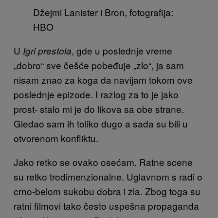
Džejmi Lanister i Bron, fotografija:
HBO
U
, gde u poslednje vreme
Igri prestola
„dobro“ sve češće pobeđuje „zlo“, ja sam
nisam znao za koga da navijam tokom ove
poslednje epizode. I razlog za to je jako
prost- stalo mi je do likova sa obe strane.
Gledao sam ih toliko dugo a sada su bili u
otvorenom konfliktu.
Jako retko se ovako osećam. Ratne scene
su retko trodimenzionalne. Uglavnom s radi o
crno-belom sukobu dobra i zla. Zbog toga su
ratni filmovi tako često uspešna propaganda