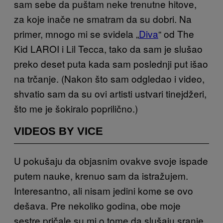
sam sebe da puštam neke trenutne hitove,
za koje inače ne smatram da su dobri. Na
primer, mnogo mi se svidela „
Diva
“ od The
Kid LAROI i Lil Tecca, tako da sam je slušao
preko deset puta kada sam poslednji put išao
na trčanje. (Nakon što sam odgledao i video,
shvatio sam da su ovi artisti ustvari tinejdžeri,
što me je šokiralo poprilično.)
VIDEOS BY VICE
U pokušaju da objasnim ovakve svoje ispade
putem nauke, krenuo sam da istražujem.
Interesantno, ali nisam jedini kome se ovo
dešava. Pre nekoliko godina, obe moje
sestre pričale su mi o tome da slušaju sranje