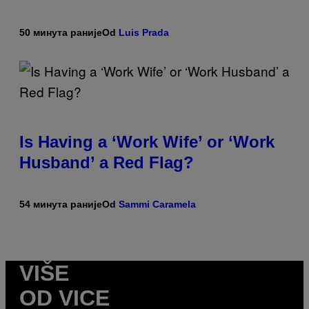
50 минута раније
Od
Luis Prada
Is Having a ‘Work Wife’ or ‘Work
Husband’ a Red Flag?
54 минута раније
Od
Sammi Caramela
VIŠE
OD VICE