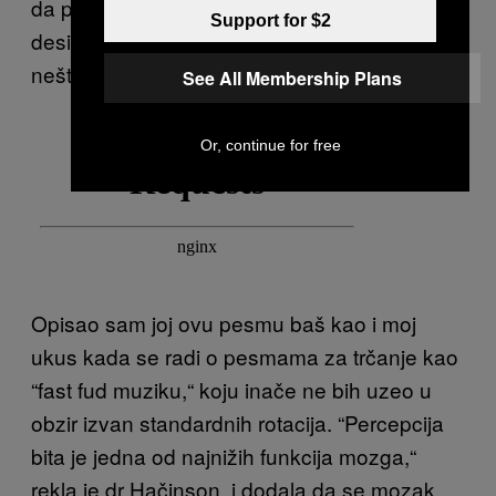
da predvidiš neki deo pesme, i onda se to i
Support for $2
desi, mozak sam sebe nagradi za tako
nešto,“ rekla mi je ona.
See All Membership Plans
Or, continue for free
Opisao sam joj ovu pesmu baš kao i moj
ukus kada se radi o pesmama za trčanje kao
“fast fud muziku,“ koju inače ne bih uzeo u
obzir izvan standardnih rotacija. “Percepcija
bita je jedna od najnižih funkcija mozga,“
rekla je dr Hačinson, i dodala da se mozak