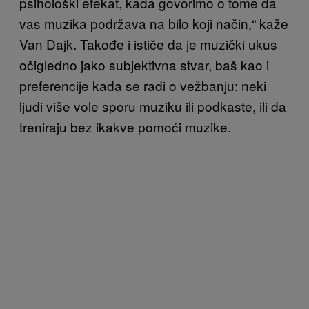
psihološki efekat, kada govorimo o tome da
vas muzika podržava na bilo koji način,“ kaže
Van Dajk. Takođe i ističe da je muzički ukus
očigledno jako subjektivna stvar, baš kao i
preferencije kada se radi o vežbanju: neki
ljudi više vole sporu muziku ili podkaste, ili da
treniraju bez ikakve pomoći muzike.