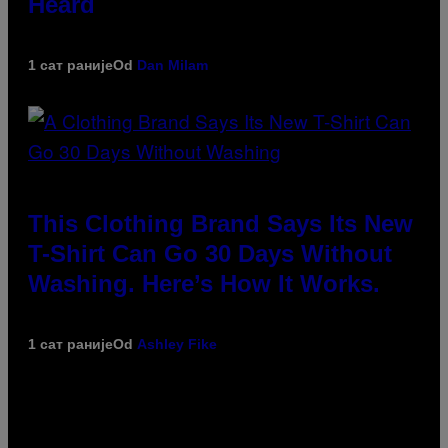
Heard
1 сат раније
Od
Dan Milam
This Clothing Brand Says Its New
T-Shirt Can Go 30 Days Without
Washing. Here’s How It Works.
1 сат раније
Od
Ashley Fike