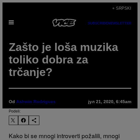
Скочи
+ SRPSKI
на
Otvori
садржај
SUBSCRIBE
NEWSLETTER
Meni
Zašto je loša muzika
toliko dobra za
trčanje?
Od
Ashwin Rodrigues
јул 21, 2020, 6:45am
Podeli:
Kako bi se mnogi introverti požalili, mnogi