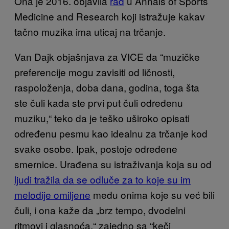
Ona je 2016. objavila
rad
u Annals of Sports
Medicine and Research koji istražuje kakav
tačno muzika ima uticaj na trčanje.
Van Dajk objašnjava za VICE da “muzičke
preferencije mogu zavisiti od ličnosti,
raspoloženja, doba dana, godina, toga šta
ste čuli kada ste prvi put čuli određenu
muziku,“ teko da je teško uširoko opisati
određenu pesmu kao idealnu za trčanje kod
svake osobe. Ipak, postoje određene
smernice. Urađena su istraživanja koja su od
ljudi tražila da se odluče za to koje su im
melodije omiljene
među onima koje su već bili
čuli, i ona kaže da „brz tempo, dvodelni
ritmovi i glasnoća,“ zajedno sa “keči