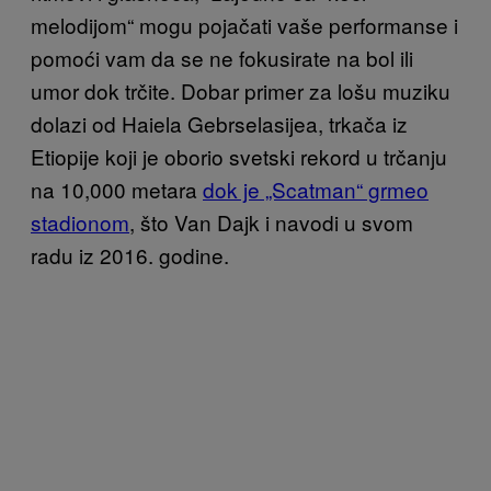
melodijom“ mogu pojačati vaše performanse i
pomoći vam da se ne fokusirate na bol ili
umor dok trčite. Dobar primer za lošu muziku
dolazi od Haiela Gebrselasijea, trkača iz
Etiopije koji je oborio svetski rekord u trčanju
na 10,000 metara
dok je „Scatman“ grmeo
stadionom
, što Van Dajk i navodi u svom
radu iz 2016. godine.