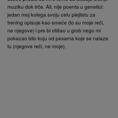
muziku dok trče. Ali, nije poenta u genetici:
jedan moj kolega svoju celu plejlistu za
trening opisuje kao smeće (to su moje reči,
ne njegove) i pre bi otišao u grob nego mi
pokazao bilo koju od pesama koje se nalaze
tu (njegove reči, ne moje).