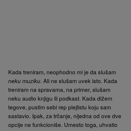
Kada treniram, neophodno mi je da slušam
Ali ne slušam uvek isto. Kada
neku muziku.
treniram na spravama, na primer, slušam
neku audio knjigu ili podkast. Kada dižem
tegove, pustim sebi rep plejlistu koju sam
sastavio. Ipak, za trčanje, nijedna od ove dve
opcije ne funkcioniše. Umesto toga, uhvatio