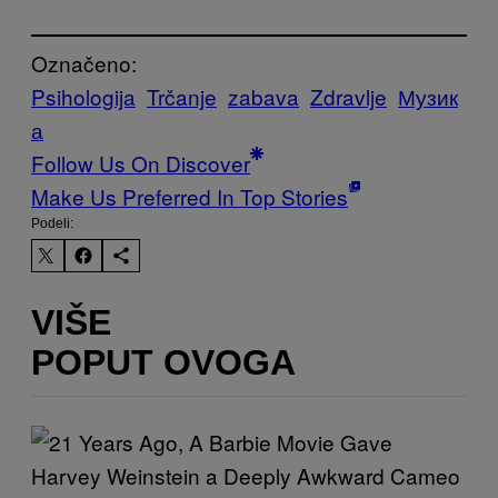
Označeno:
Psihologija
Trčanje
zabava
Zdravlje
Музик
а
Follow Us On Discover
Make Us Preferred In Top Stories
Podeli:
VIŠE
POPUT OVOGA