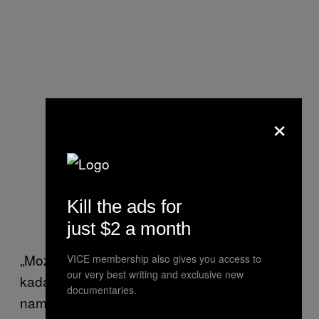
×
Kill the ads for
just $2 a month
„Mozak voli predvidljivosti, i oseća se dobro
VICE membership also gives you access to
our very best writing and exclusive new
kada pogodi šta sledi. To je upravo ono što
documentaries.
nam prija kod ritma ili šablona. Ukoliko možeš