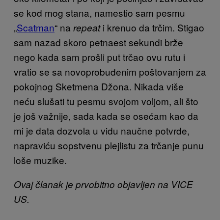
se kod mog stana, namestio sam pesmu
„
Scatman
“ na
i krenuo da trčim. Stigao
repeat
sam nazad skoro petnaest sekundi brže
nego kada sam prošli put trčao ovu rutu i
vratio se sa novoprobuđenim poštovanjem za
pokojnog Sketmena Džona. Nikada više
neću slušati tu pesmu svojom voljom, ali što
je još važnije, sada kada se osećam kao da
mi je data dozvola u vidu naučne potvrde,
napraviću sopstvenu plejlistu za trčanje punu
loše muzike.
Ovaj članak je prvobitno objavljen na VICE
US.