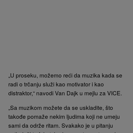
„U proseku, možemo reći da muzika kada se
radi o trčanju služi kao motivator i kao
distraktor,“ navodi Van Dajk u mejlu za VICE.
„Sa muzikom možete da se uskladite, što
takođe pomaže nekim ljudima koji ne umeju
sami da održe ritam. Svakako je u pitanju