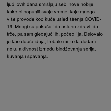
ljudi ovih dana smišljaju sebi nove hobije
kako bi popunili svoje vreme, koje mnogo
više provode kod kuće usled širenja COVID-
19. Mnogi su pokušali da ostanu zdravi, da
trče, pa sam gledajući ih, počeo i ja. Delovalo
je kao dobra ideja, trebalo mi je da dodam
neku aktivnost između bindžovanja serija,
kuvanja i spavanja.