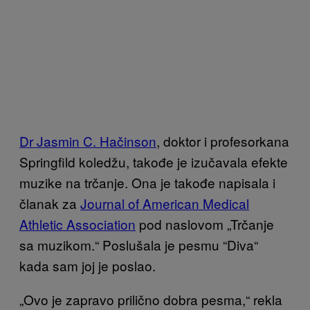
Dr Jasmin C. Hačinson
, doktor i profesorkana
Springfild koledžu, takođe je izučavala efekte
muzike na trčanje. Ona je takođe napisala i
članak za
Journal of American Medical
Athletic Association
pod naslovom „Trčanje
sa muzikom.“ Poslušala je pesmu “Diva“
kada sam joj je poslao.
„Ovo je zapravo prilično dobra pesma,“ rekla