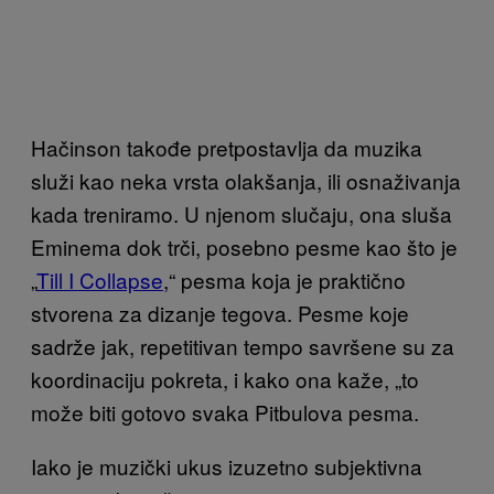
Hačinson takođe pretpostavlja da muzika
služi kao neka vrsta olakšanja, ili osnaživanja
kada treniramo. U njenom slučaju, ona sluša
Eminema dok trči, posebno pesme kao što je
„
Till I Collapse
,“ pesma koja je praktično
stvorena za dizanje tegova. Pesme koje
sadrže jak, repetitivan tempo savršene su za
koordinaciju pokreta, i kako ona kaže, „to
može biti gotovo svaka Pitbulova pesma.
Iako je muzički ukus izuzetno subjektivna