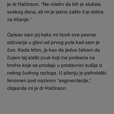
je dr Hačinson. “Ne mislim da bih je slušala
svakog dana, ali mi je jasno zašto ti je dobra
za trčanje.“
Opisao sam joj kako mi
ove pesme
hook
odzvanja u glavi od prvog puta kad sam je
čuo. Kada trčim, ja kao da jedva čekam da
čujem taj slatki zvuk koji me podseća na
krofne koje se prodaju u prodavnici sušija iz
nekog čudnog razloga. U pitanju je psihološki
fenomen pod nazivom “segmentacija,“
objasnila mi je dr Hačinson.