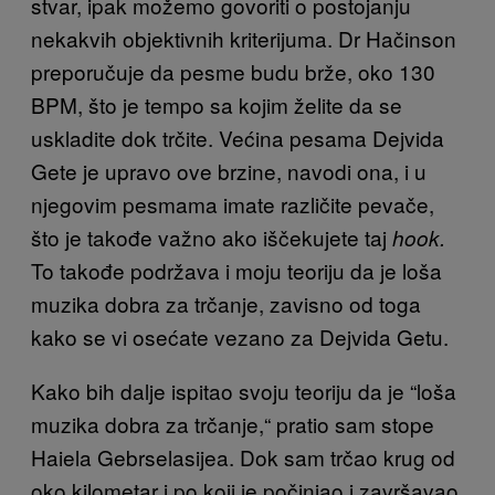
stvar, ipak možemo govoriti o postojanju
nekakvih objektivnih kriterijuma. Dr Hačinson
preporučuje da pesme budu brže, oko 130
BPM, što je tempo sa kojim želite da se
uskladite dok trčite. Većina pesama Dejvida
Gete je upravo ove brzine, navodi ona, i u
njegovim pesmama imate različite pevače,
što je takođe važno ako iščekujete taj
hook.
To takođe podržava i moju teoriju da je loša
muzika dobra za trčanje, zavisno od toga
kako se vi osećate vezano za Dejvida Getu.
Kako bih dalje ispitao svoju teoriju da je “loša
muzika dobra za trčanje,“ pratio sam stope
Haiela Gebrselasijea. Dok sam trčao krug od
oko kilometar i po koji je počinjao i završavao