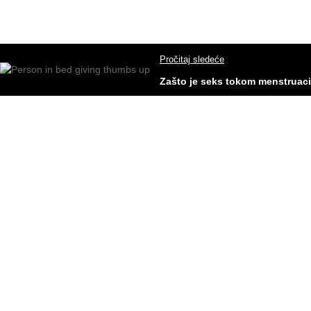
Pročitaj sledeće
Zašto je seks tokom menstruaci