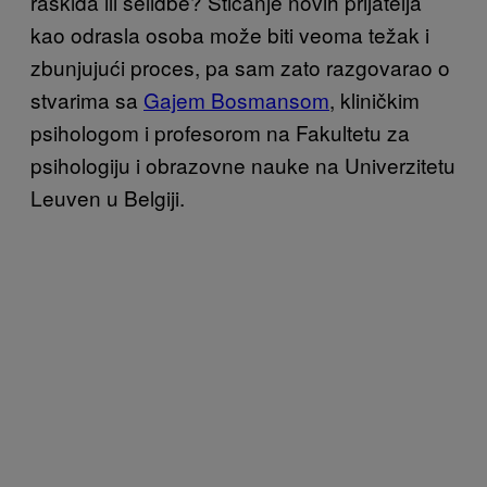
raskida ili selidbe? Sticanje novih prijatelja
kao odrasla osoba može biti veoma težak i
zbunjujući proces, pa sam zato razgovarao o
stvarima sa
Gajem Bosmansom
, kliničkim
psihologom i profesorom na Fakultetu za
psihologiju i obrazovne nauke na Univerzitetu
Leuven u Belgiji.