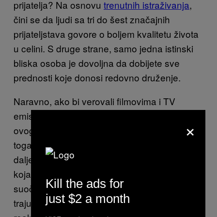
prijatelja? Na osnovu
trenutnih istraživanja
,
čini se da ljudi sa tri do šest značajnih
prijateljstava govore o boljem kvalitetu života
u celini. S druge strane, samo jedna istinski
bliska osoba je dovoljna da dobijete sve
prednosti koje donosi redovno druženje.
Naravno, ako bi verovali filmovima i TV
emisijama, jedino blisko prijateljstvo dostojno
×
ovog imena je ono koje traje ceo život ili blizu
toga. Komšija iz detinjstva, prijatelj sa kojim i
dalje razgovarate svaki dan, cimer/drugarica
koja se iselila, ali je uvek tu – često se
Kill the ads for
suočavamo sa očekivanjem da bliske veze
just $2 a month
traju godinama i godinama. Ali to nije uvek