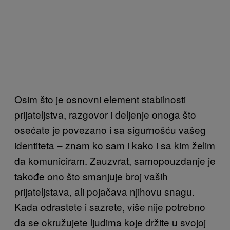
Osim što je osnovni element stabilnosti
prijateljstva, razgovor i deljenje onoga što
osećate je povezano i sa sigurnošću vašeg
identiteta – znam ko sam i kako i sa kim želim
da komuniciram. Zauzvrat, samopouzdanje je
takođe ono što smanjuje broj vaših
prijateljstava, ali pojačava njihovu snagu.
Kada odrastete i sazrete, više nije potrebno
da se okružujete ljudima koje držite u svojoj