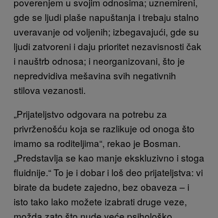
poverenjem u svojim odnosima; uznemireni,
gde se ljudi plaše napuštanja i trebaju stalno
uveravanje od voljenih; izbegavajući, gde su
ljudi zatvoreni i daju prioritet nezavisnosti čak
i nauštrb odnosa; i neorganizovani, što je
nepredvidiva mešavina svih negativnih
stilova vezanosti.
„Prijateljstvo odgovara na potrebu za
privrženošću koja se razlikuje od onoga što
imamo sa roditeljima“, rekao je Bosman.
„Predstavlja se kao manje ekskluzivno i stoga
fluidnije.“ To je i dobar i loš deo prijateljstva: vi
birate da budete zajedno, bez obaveza – i
isto tako lako možete izabrati druge veze,
možda zato što nude veće psihološko