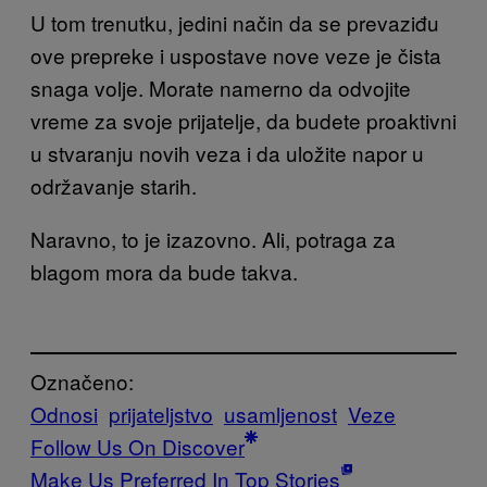
U tom trenutku, jedini način da se prevaziđu
ove prepreke i uspostave nove veze je čista
snaga volje. Morate namerno da odvojite
vreme za svoje prijatelje, da budete proaktivni
u stvaranju novih veza i da uložite napor u
održavanje starih.
Naravno, to je izazovno. Ali, potraga za
blagom mora da bude takva.
Označeno:
Odnosi
prijateljstvo
usamljenost
Veze
Follow Us On Discover
Make Us Preferred In Top Stories