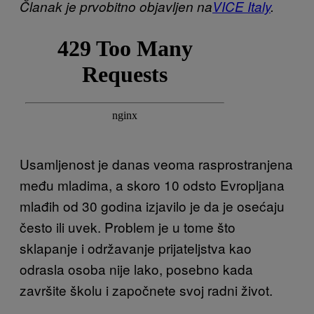
Članak je prvobitno objavljen na
VICE Italy
.
Usamljenost je danas veoma rasprostranjena
među mladima, a skoro 10 odsto Evropljana
mlađih od 30 godina izjavilo je da je osećaju
često ili uvek. Problem je u tome što
sklapanje i održavanje prijateljstva kao
odrasla osoba nije lako, posebno kada
završite školu i započnete svoj radni život.