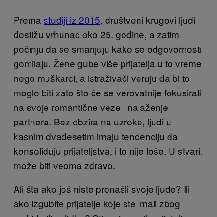
Prema
studiji iz 2015,
društveni krugovi ljudi
dostižu vrhunac oko 25. godine, a zatim
počinju da se smanjuju kako se odgovornosti
gomilaju. Žene gube više prijatelja u to vreme
nego muškarci, a istraživači veruju da bi to
moglo biti zato što će se verovatnije fokusirati
na svoje romantične veze i nalaženje
partnera. Bez obzira na uzroke, ljudi u
kasnim dvadesetim imaju tendenciju da
konsoliduju prijateljstva, i to nije loše. U stvari,
može biti veoma zdravo.
Ali šta ako još niste pronašli svoje ljude? Ili
ako izgubite prijatelje koje ste imali zbog