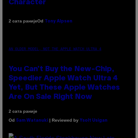
Character
Od
2 сата раније
Tony Alpsen
AN OLDER MODEL, NOT THE APPLE WATCH ULTRA 4
You Can’t Buy the New-Chip,
Speedier Apple Watch Ultra 4
Yet, But These Apple Watches
Are On Sale Right Now
2 сата раније
Od
| Reviewed by
Sam Watanuki
Ysolt Usigan