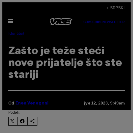
Скочи
+ SRPSKI
на
Otvori
садржај
SUBSCRIBE
NEWSLETTER
Meni
Identiteit
Zašto je teže steći
nove prijatelje što ste
stariji
Od
јун 12, 2023, 9:49am
Enea Venegoni
Podeli: