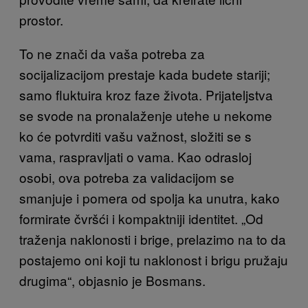
prostor.
To ne znači da vaša potreba za
socijalizacijom prestaje kada budete stariji;
samo fluktuira kroz faze života. Prijateljstva
se svode na pronalaženje utehe u nekome
ko će potvrditi vašu važnost, složiti se s
vama, raspravljati o vama. Kao odrasloj
osobi, ova potreba za validacijom se
smanjuje i pomera od spolja ka unutra, kako
formirate čvršći i kompaktniji identitet. „Od
traženja naklonosti i brige, prelazimo na to da
postajemo oni koji tu naklonost i brigu pružaju
drugima“, objasnio je Bosmans.