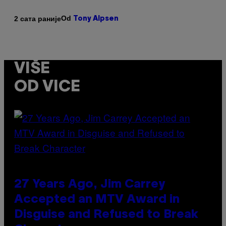
Od
2 сата раније
Tony Alpsen
VIŠE
OD VICE
27 Years Ago, Jim Carrey
Accepted an MTV Award in
Disguise and Refused to Break