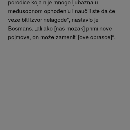
porodice koja nije mnogo ljubazna u
međusobnom ophođenju i naučili ste da će
veze biti izvor nelagode“, nastavio je
Bosmans, „ali ako [naš mozak] primi nove
pojmove, on može zameniti [ove obrasce]“.