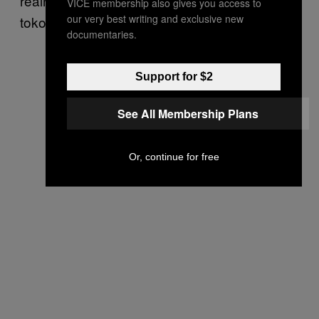
realno, jer se većina ljudi značajno menja
VICE membership also gives you access to
our very best writing and exclusive new
tokom svog života.
documentaries.
Support for $2
See All Membership Plans
Or, continue for free