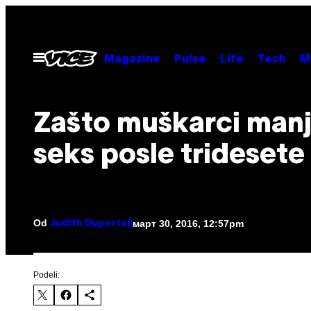
Скочи
на
садржај
Otvori
Magazine
Pulse
Life
Tech
M
Meni
​Zašto muškarci manj
seks posle tridesete
Od
март 30, 2016, 12:57pm
Judith Duportail
Podeli: