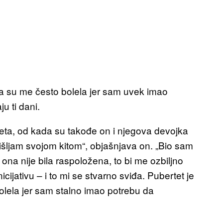
a su me često bolela jer sam uvek imao
u ti dani.
ulteta, od kada su takođe on i njegova devojka
išljam svojom kitom“, objašnjava on. „Bio sam
 ona nije bila raspoložena, to bi me ozbiljno
icijativu – i to mi se stvarno sviđa. Pubertet je
olela jer sam stalno imao potrebu da