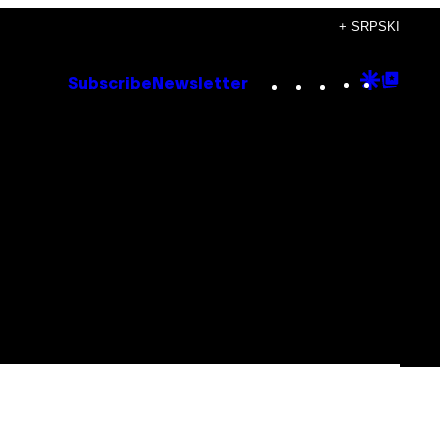
+ SRPSKI
Instagram
TikTok
YouTube
Google
Goog
Subscribe
Newsletter
Discove
Top
Posts