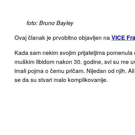
foto: Bruno Bayley
Ovaj članak je prvobitno objavljen na
VICE Fr
Kada sam nekim svojim prijateljima pomenula 
muškim libidom nakon 30. godine, svi su me u
imali pojma o čemu pričam. Nijedan od njih. Ali 
se da su stvari malo komplikovanije.