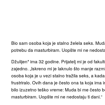
Bio sam osoba koja je stalno želela seks. Mud
potrebu da masturbiram. Uopšte mi ne nedostaj
Džulijen* ima 32 godine. Prijatelj mi je od fak
zajedno. „Iskreno mi je laknulo što manje razm
osoba koja je u vezi stalno tražila seks, a kada
frustriralo. Ovih dana je često ona ta koja ima in
bilo izuzetno teško vreme: Muda bi me često b
masturbiram. Uopšte mi ne nedostaju ti dani.“