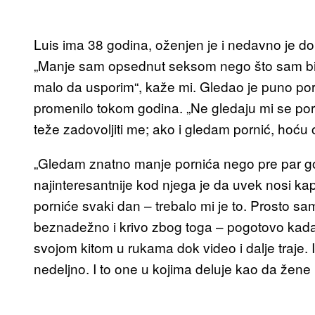
Luis ima 38 godina, oženjen je i nedavno je do
„Manje sam opsednut seksom nego što sam bi
malo da usporim“, kaže mi. Gledao je puno porn
promenilo tokom godina. „Ne gledaju mi se porni
teže zadovoljiti me; ako i gledam pornić, hoću 
„Gledam znatno manje pornića nego pre par god
najinteresantnije kod njega je da uvek nosi ka
porniće svaki dan – trebalo mi je to. Prosto 
beznadežno i krivo zbog toga – pogotovo kad
svojom kitom u rukama dok video i dalje traje. I
nedeljno. I to one u kojima deluje kao da žene 