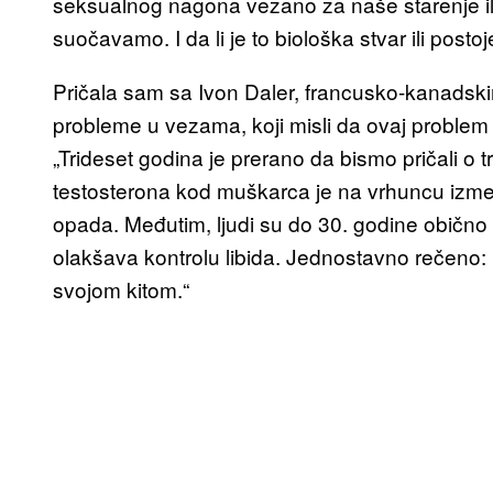
seksualnog nagona vezano za naše starenje ili
suočavamo. I da li je to biološka stvar ili postoj
Pričala sam sa Ivon Daler, francusko-kanadsk
probleme u vezama, koji misli da ovaj proble
„Trideset godina je prerano da bismo pričali o 
testosterona kod muškarca je na vrhuncu izmeđ
opada. Međutim, ljudi su do 30. godine obično 
olakšava kontrolu libida. Jednostavno rečeno:
svojom kitom.“