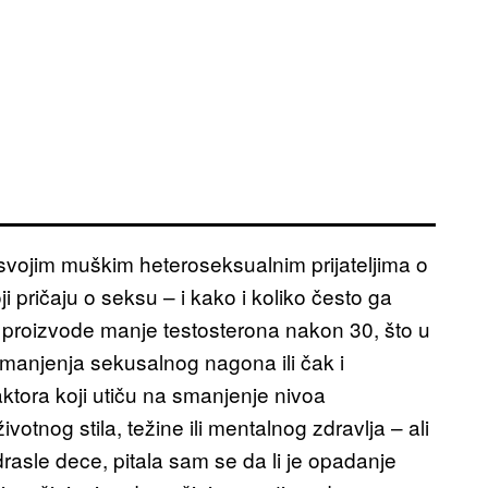
svojim muškim heteroseksualnim prijateljima o
 pričaju o seksu – i kako i koliko često ga
 proizvode manje testosterona nakon 30, što u
anjenja sekusalnog nagona ili čak i
aktora koji utiču na smanjenje nivoa
tnog stila, težine ili mentalnog zdravlja – ali
rasle dece, pitala sam se da li je opadanje