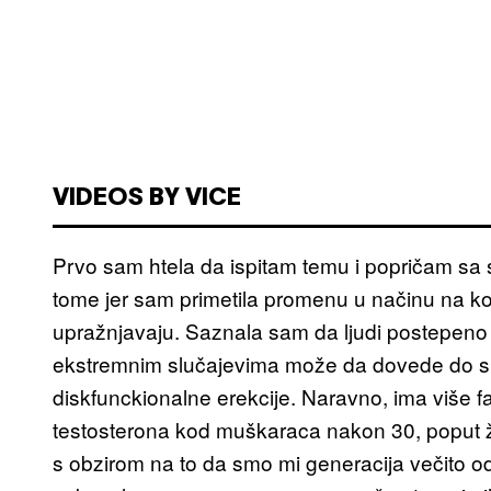
VIDEOS BY VICE
Prvo sam htela da ispitam temu i popričam sa 
tome jer sam primetila promenu u načinu na koji
upražnjavaju. Saznala sam da ljudi postepeno
ekstremnim slučajevima može da dovede do sm
diskfunckionalne erekcije. Naravno, ima više f
testosterona kod muškaraca nakon 30, poput živo
s obzirom na to da smo mi generacija večito od