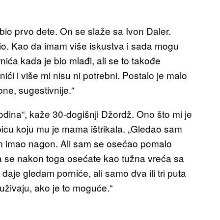
bio prvo dete. On se slaže sa Ivon Daler.
o. Kao da imam više iskustva i sada mogu
ića kada je bio mlađi, ali se to takođe
ći i više mi nisu ni potrebni. Postalo je malo
one, sugestivnije.“
ina“, kaže 30-dogišnji Džordž. Ono što mi je
picu koju mu je mama ištrikala. „Gledao sam
sam imao nagon. Ali sam se osećao pomalo
a se nakon toga osećate kao tužna vreća sa
 daje gledam porniće, ali samo dva ili tri puta
uživaju, ako je to moguće.“