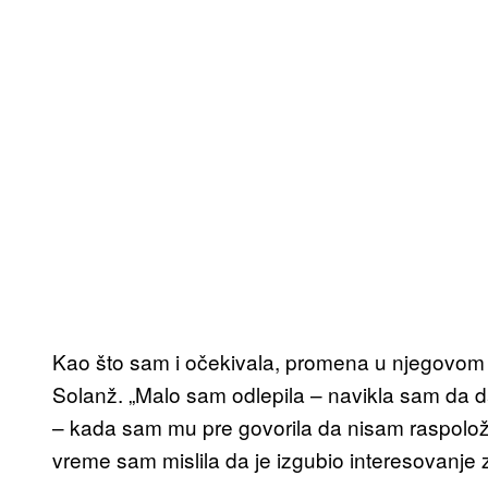
Kao što sam i očekivala, promena u njegovom 
Solanž. „Malo sam odlepila – navikla sam da da
– kada sam mu pre govorila da nisam raspolož
vreme sam mislila da je izgubio interesovanje za