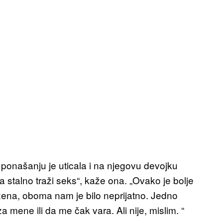
ponašanju je uticala i na njegovu devojku
 stalno traži seks“, kaže ona. „Ovako je bolje
ena, oboma nam je bilo neprijatno. Jedno
 mene ili da me čak vara. Ali nije, mislim. “