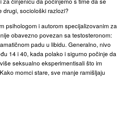
 za činjenicu da počinjemo s time da se
e drugi, sociološki razlozi?
im psihologom i autorom specijalizovanim za
m nije obavezno povezan sa testosteronom:
tramatičnom padu u libidu. Generalno, nivo
u 14 i 40, kada polako i sigurno počinje da
više seksualno eksperimentisali što im
 Kako momci stare, sve manje ramišljaju