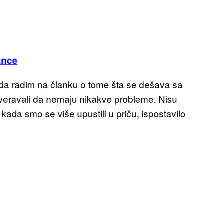
ance
da radim na članku o tome šta se dešava sa
veravali da nemaju nikakve probleme. Nisu
kada smo se više upustili u priču, ispostavilo