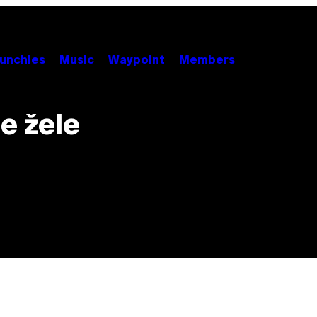
unchies
Music
Waypoint
Members
e žele