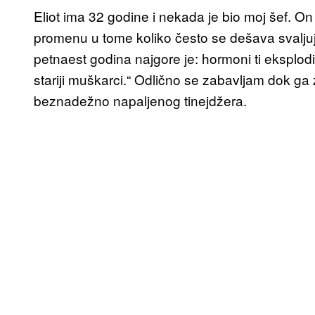
Eliot ima 32 godine i nekada je bio moj šef. O
promenu u tome koliko često se dešava svalju
petnaest godina najgore je: hormoni ti eksplod
stariji muškarci.“ Odlično se zabavljam dok g
beznadežno napaljenog tinejdžera.