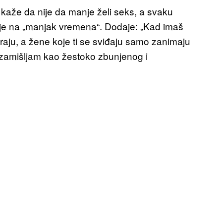
n kaže da nije da manje želi seks, a svaku
je na „manjak vremena“. Dodaje: „Kad imaš
iraju, a žene koje ti se sviđaju samo zanimaju
a zamišljam kao žestoko zbunjenog i