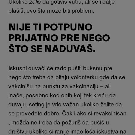
Ukoliko
da gotiviš vutru, ali se i dalje
želiš
plašiš, evo šta može biti problem.
NIJE TI POTPUNO
PRIJATNO PRE NEGO
ŠTO SE NADUVAŠ.
Iskusni duvači će rado pušiti buksnu pre
nego što treba da pitaju volonterku gde da se
vakcinišu na punktu za vakcinaciju – ali
inače, posebno kod onih koji tek kreću da
duvaju, seting je vrlo važan ukoliko želite da
se provedete dobro. Čak i ako si revakcinisan
, možda ne treba da požuriš da pušiš u
društvu ukoliko si ranije imao loša iskustva na