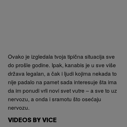
Ovako je izgledala tvoja tipična situacija sve
do prošle godine. Ipak, kanabis je u sve više
država legalan, a čak i ljudi kojima nekada to
nije padalo na pamet sada interesuje šta ima
da im ponudi vrli novi svet vutre – a sve to uz
nervozu, a onda i sramotu što osećaju
nervozu.
VIDEOS BY VICE