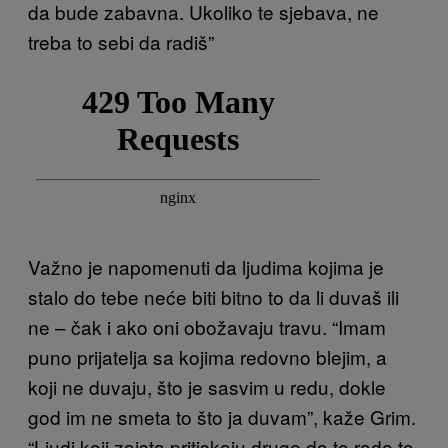
da bude zabavna. Ukoliko te sjebava, ne
treba to sebi da radiš”
Važno je napomenuti da ljudima kojima je
stalo do tebe neće biti bitno to da li duvaš ili
ne – čak i ako oni obožavaju travu. “Imam
puno prijatelja sa kojima redovno blejim, a
koji ne duvaju, što je sasvim u redu, dokle
god im ne smeta to što ja duvam”, kaže Grim.
“Ljudi koji zaista pritiskaju druge da to rade to