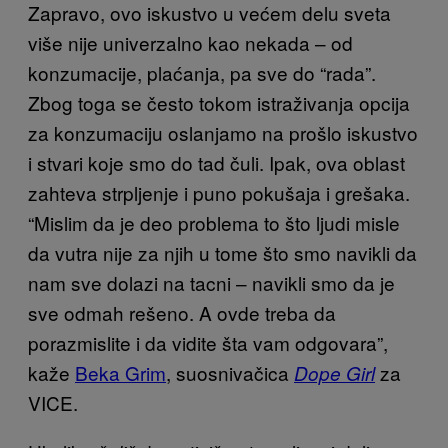
Zapravo, ovo iskustvo u većem delu sveta
više nije univerzalno kao nekada – od
konzumacije, plaćanja, pa sve do “rada”.
Zbog toga se često tokom istraživanja opcija
za konzumaciju oslanjamo na prošlo iskustvo
i stvari koje smo do tad čuli. Ipak, ova oblast
zahteva strpljenje i puno pokušaja i grešaka.
“Mislim da je deo problema to što ljudi misle
da vutra nije za njih u tome što smo navikli da
nam sve dolazi na tacni – navikli smo da je
sve odmah rešeno. A ovde treba da
porazmislite i da vidite šta vam odgovara”,
kaže
Beka Grim
, suosnivačica
za
Dope Girl
VICE.