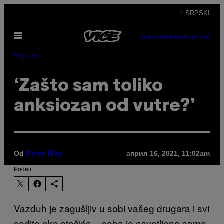
Скочи
+ SRPSKI
на
Otvori
садржај
SUBSCRIBE
NEWSLETTER
Meni
High Hui
‘Zašto sam toliko
anksiozan od vutre?’
Od
април 16, 2021, 11:02am
Katie Way
Podeli:
Vazduh je zagušljiv u sobi vašeg drugara i svi
sedite oko stočića – soba je osvetljena samo