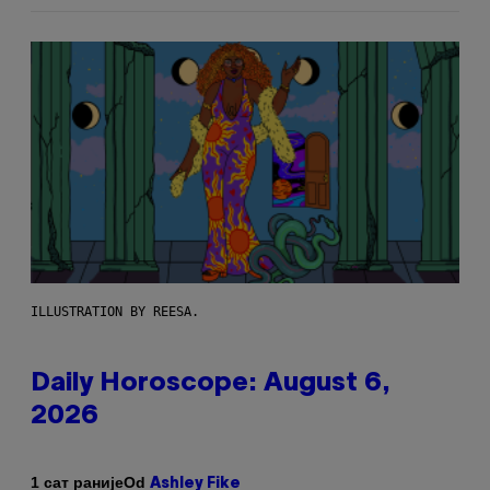
ILLUSTRATION BY REESA.
Daily Horoscope: August 6,
2026
Od
1 сат раније
Ashley Fike