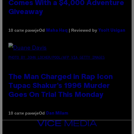
Comes With a $4,000 Adventure
Giveaway
Od
| Reviewed by
10 сати раније
Maha Haq
Ysolt Usigan
PHOTO BY JOHN LOCHER/POOL/AFP VIA GETTY IMAGES
The Man Charged in Rap Icon
Tupac Shakur’s 1996 Murder
Goes On Trial This Monday
Od
10 сати раније
Dan Milam
VICE
MEDIA
INSTAGRAM
TIKTOK
YOUTUBE