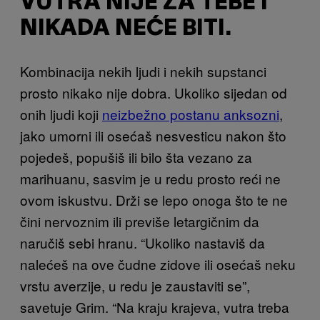
VUTRA NIJE ZA TEBE I
NIKADA NEĆE BITI.
Kombinacija nekih ljudi i nekih supstanci
prosto nikako nije dobra. Ukoliko sijedan od
onih ljudi koji
neizbežno postanu anksozni
,
jako umorni ili osećaš nesvesticu nakon što
pojedeš, popušiš ili bilo šta vezano za
marihuanu, sasvim je u redu prosto reći ne
ovom iskustvu. Drži se lepo onoga što te ne
čini nervoznim ili previše letargičnim da
naručiš sebi hranu. “Ukoliko nastaviš da
nalećeš na ove čudne zidove ili osećaš neku
vrstu averzije, u redu je zaustaviti se”,
savetuje Grim. “Na kraju krajeva, vutra treba