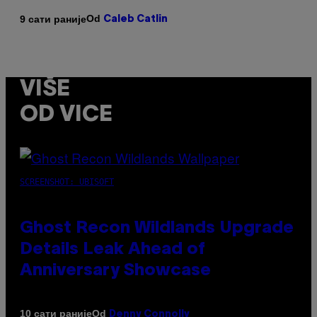
Od
9 сати раније
Caleb Catlin
VIŠE
OD VICE
SCREENSHOT: UBISOFT
Ghost Recon Wildlands Upgrade
Details Leak Ahead of
Anniversary Showcase
Od
10 сати раније
Denny Connolly