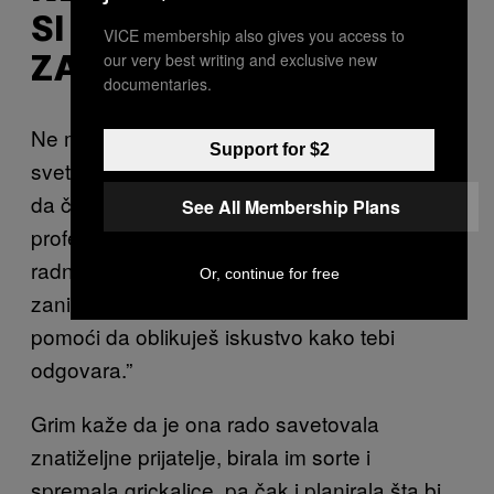
SI STIDLJIV/A DA PITAŠ
VICE membership also gives you access to
our very best writing and exclusive new
ZA POMOĆ.
documentaries.
Ne moraš se sam snalaziti u ovom divljem
Support for $2
svetu – zapravo, verovatno će ti biti zabavnije
da čuješ iskustva od nekog prijatelja ili
See All Membership Plans
profesionalca. “U prodavnicama marihuane
radnici su stručni i treba da ih pitaš šta te
Or, continue for free
zanima kako bi ti bilo opušteno. Oni ti mogu
pomoći da oblikuješ iskustvo kako tebi
odgovara.”
Grim kaže da je ona rado savetovala
znatiželjne prijatelje, birala im sorte i
spremala grickalice, pa čak i planirala šta bi