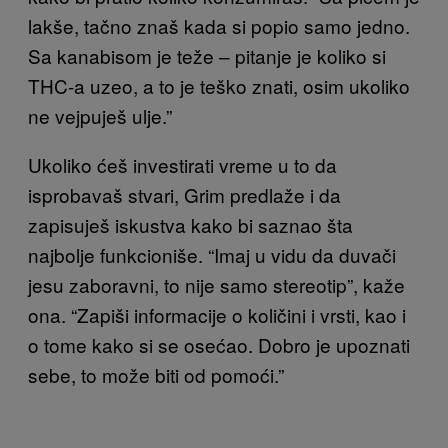
lakše, tačno znaš kada si popio samo jedno.
Sa kanabisom je teže – pitanje je koliko si
THC-a uzeo, a to je teško znati, osim ukoliko
ne vejpuješ ulje.”
Ukoliko ćeš investirati vreme u to da
isprobavaš stvari, Grim predlaže i da
zapisuješ iskustva kako bi saznao šta
najbolje funkcioniše. “Imaj u vidu da duvači
jesu zaboravni, to nije samo stereotip”, kaže
ona. “Zapiši informacije o količini i vrsti, kao i
o tome kako si se osećao. Dobro je upoznati
sebe, to može biti od pomoći.”