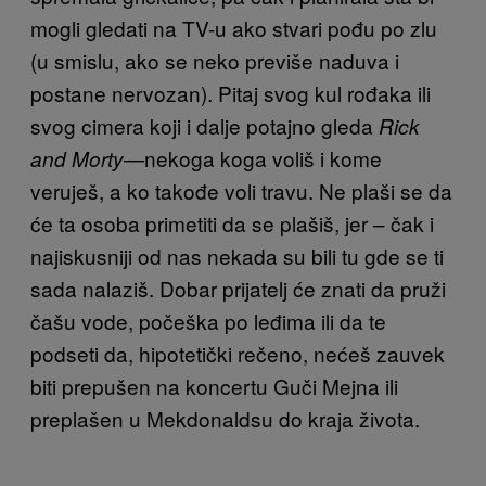
mogli gledati na TV-u ako stvari pođu po zlu
(u smislu, ako se neko previše naduva i
postane nervozan). Pitaj svog kul rođaka ili
svog cimera koji i dalje potajno gleda
Rick
—nekoga koga voliš i kome
and Morty
veruješ, a ko takođe voli travu. Ne plaši se da
će ta osoba primetiti da se plašiš, jer – čak i
najiskusniji od nas nekada su bili tu gde se ti
sada nalaziš. Dobar prijatelj će znati da pruži
čašu vode, počeška po leđima ili da te
podseti da, hipotetički rečeno, nećeš zauvek
biti prepušen na koncertu Guči Mejna ili
preplašen u Mekdonaldsu do kraja života.