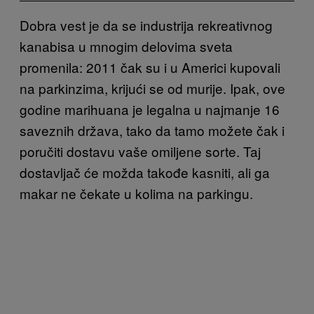
Dobra vest je da se industrija rekreativnog
kanabisa u mnogim delovima sveta
promenila: 2011 čak su i u Americi kupovali
na parkinzima, krijući se od murije. Ipak, ove
godine marihuana je legalna u najmanje 16
saveznih država, tako da tamo možete čak i
poručiti dostavu vaše omiljene sorte. Taj
dostavljač će možda takođe kasniti, ali ga
makar ne čekate u kolima na parkingu.