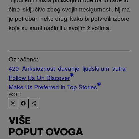
čine isključivo zbog svojih nesigurnosti. Njima
je potreban neko drugi kako bi potvrdili izbore
koje su sami načinili u svojim životima.”
Označeno:
420
Anksioznost
duvanje
ljudski um
vutra
Follow Us On Discover
Make Us Preferred In Top Stories
Podeli:
VIŠE
POPUT OVOGA