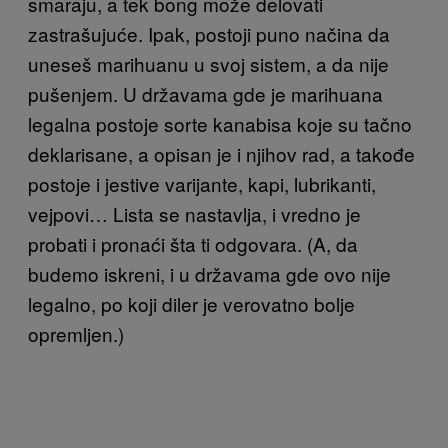
smaraju, a tek bong može delovati
zastrašujuće. Ipak, postoji puno načina da
uneseš marihuanu u svoj sistem, a da nije
pušenjem. U državama gde je marihuana
legalna postoje sorte kanabisa koje su tačno
deklarisane, a opisan je i njihov rad, a takođe
postoje i jestive varijante, kapi, lubrikanti,
vejpovi… Lista se nastavlja, i vredno je
probati i pronaći šta ti odgovara. (A, da
budemo iskreni, i u državama gde ovo nije
legalno, po koji diler je verovatno bolje
opremljen.)