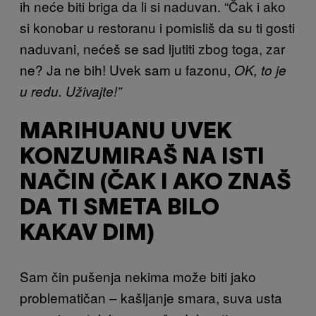
ih neće biti briga da li si naduvan. “Čak i ako
si konobar u restoranu i pomisliš da su ti gosti
naduvani, nećeš se sad ljutiti zbog toga, zar
ne? Ja ne bih! Uvek sam u fazonu,
OK, to je
u redu. Uživajte!”
MARIHUANU UVEK
KONZUMIRAŠ NA ISTI
NAČIN (ČAK I AKO ZNAŠ
DA TI SMETA BILO
KAKAV DIM)
Sam čin pušenja nekima može biti jako
problematičan – kašljanje smara, suva usta