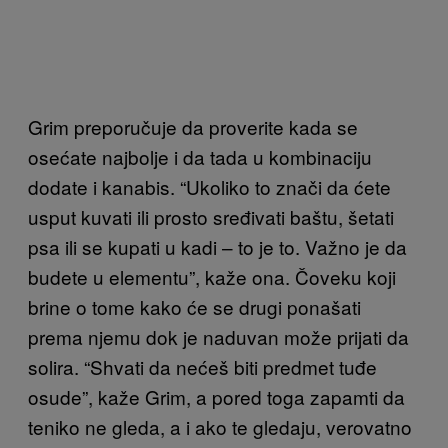
Grim preporučuje da proverite kada se
osećate najbolje i da tada u kombinaciju
dodate i kanabis. “Ukoliko to znači da ćete
usput kuvati ili prosto sređivati baštu, šetati
psa ili se kupati u kadi – to je to. Važno je da
budete u elementu”, kaže ona. Čoveku koji
brine o tome kako će se drugi ponašati
prema njemu dok je naduvan može prijati da
solira. “Shvati da nećeš biti predmet tuđe
osude”, kaže Grim, a pored toga zapamti da
teniko ne gleda, a i ako te gledaju, verovatno