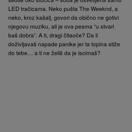
LED tračicama. Neko pušta The Weeknd, a
neko, kroz kašalj, govori da obično ne gotivi
njegovu muziku, ali je ova pesma “u stvari
baš dobra”. A ti, dragi čitaoče? Da li
doživljavaš napade panike jer ta topina stiže
do tebe… a ti ne želiš da je iscimaš?