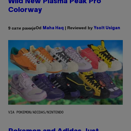
Wild New Plasma Peak Pro
Colorway
Od
| Reviewed by
9 сати раније
Maha Haq
Ysolt Usigan
VIA POKEMON/ADIDAS/NINTENDO