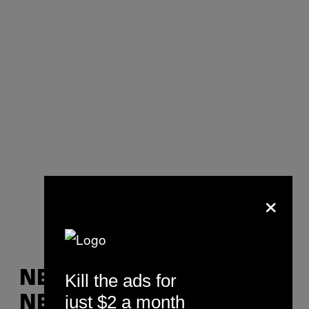
×
NE VOLIŠ KAD TI NEŠTO
Kill the ads for
just $2 a month
NE IDE DOBRO I PREVIŠE