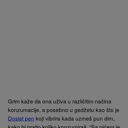
Grim kaže da ona uživa u različitim načina
konzumacije, a posebno u gedžetu kao što je
Dosist pen
koji vibrira kada uzmeš pun dim,
kako bi pratio koliko konzumiraš. “Sa pićem je