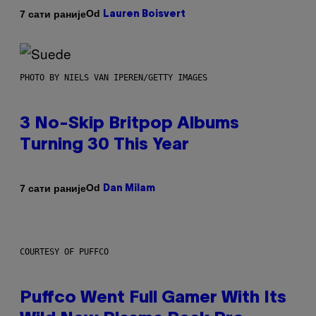
Od
7 сати раније
Lauren Boisvert
PHOTO BY NIELS VAN IPEREN/GETTY IMAGES
3 No-Skip Britpop Albums
Turning 30 This Year
Od
7 сати раније
Dan Milam
COURTESY OF PUFFCO
Puffco Went Full Gamer With Its