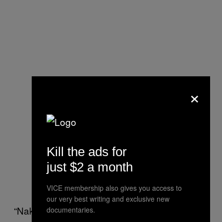
×
Kill the ads for
just $2 a month
VICE membership also gives you access to
our very best writing and exclusive new
“Nakon ovakvog hlađenja imam potrebu da
documentaries.