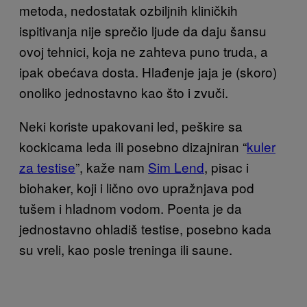
metoda, nedostatak ozbiljnih kliničkih
ispitivanja nije sprečio ljude da daju šansu
ovoj tehnici, koja ne zahteva puno truda, a
ipak obećava dosta. Hlađenje jaja je (skoro)
onoliko jednostavno kao što i zvuči.
Neki koriste upakovani led, peškire sa
kockicama leda ili posebno dizajniran “
kuler
za testise
”, kaže nam
Sim Lend
, pisac i
biohaker, koji i lično ovo upražnjava pod
tušem i hladnom vodom. Poenta je da
jednostavno ohladiš testise, posebno kada
su vreli, kao posle treninga ili saune.