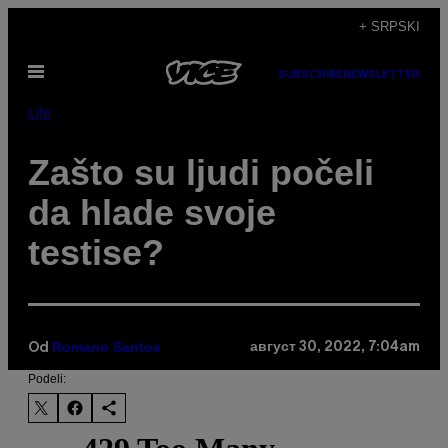
Скочи
+ SRPSKI
на
Otvori
садржај
SUBSCRIBE
NEWSLETTER
Meni
Life
Zašto su ljudi počeli
da hlade svoje
testise?
Romano Santos
август 30, 2022, 7:04am
Od
Podeli: