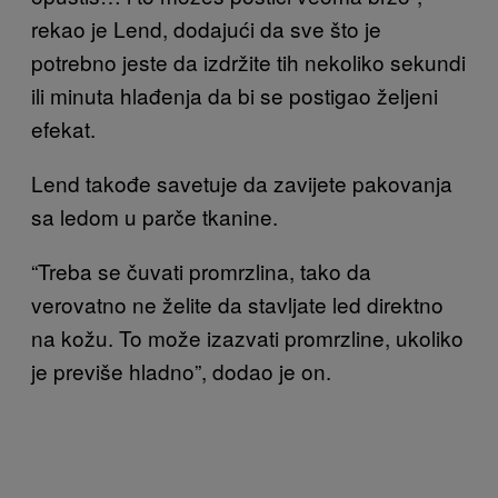
rekao je Lend, dodajući da sve što je
potrebno jeste da izdržite tih nekoliko sekundi
ili minuta hlađenja da bi se postigao željeni
efekat.
Lend takođe savetuje da zavijete pakovanja
sa ledom u parče tkanine.
“Treba se čuvati promrzlina, tako da
verovatno ne želite da stavljate led direktno
na kožu. To može izazvati promrzline, ukoliko
je previše hladno”, dodao je on.