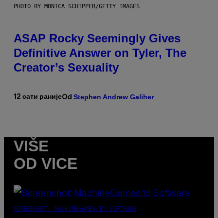
PHOTO BY MONICA SCHIPPER/GETTY IMAGES
ASAP Rocky Seemingly Gives
Definitive Answer on Tyler, The
Creator’s Sexuality
Stephen Andrew Galiher
12 сати раније
Od
VIŠE
OD VICE
SCREENSHOT: MACHINEGAMES/ID SOFTWARE