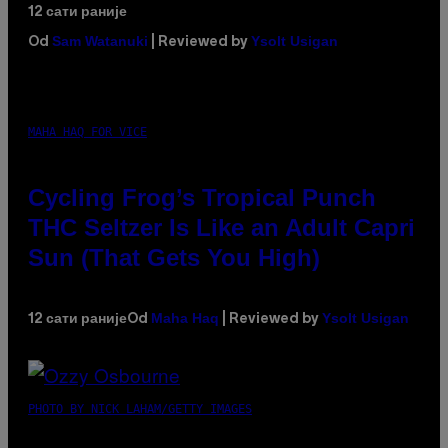
12 сати раније
Sam Watanuki
Ysolt Usigan
Od
| Reviewed by
MAHA HAQ FOR VICE
Cycling Frog’s Tropical Punch
THC Seltzer Is Like an Adult Capri
Sun (That Gets You High)
Maha Haq
Ysolt Usigan
12 сати раније
Od
| Reviewed by
PHOTO BY NICK LAHAM/GETTY IMAGES