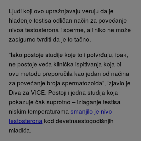
Ljudi koji ovo upražnjavaju veruju da je
hlađenje testisa odličan način za povećanje
nivoa testosterona i sperme, ali niko ne može
zasigurno tvrditi da je to tačno.
“Iako postoje studije koje to i potvrđuju, ipak,
ne postoje veća klinička ispitivanja koja bi
ovu metodu preporučila kao jedan od načina
za povećanje broja spermatozoida”, izjavio je
Diva za VICE. Postoji i jedna studija koja
pokazuje čak suprotno – izlaganje testisa
niskim temperaturama
smanjilo je nivo
testosterona
kod devetnaestogodišnjih
mladića.