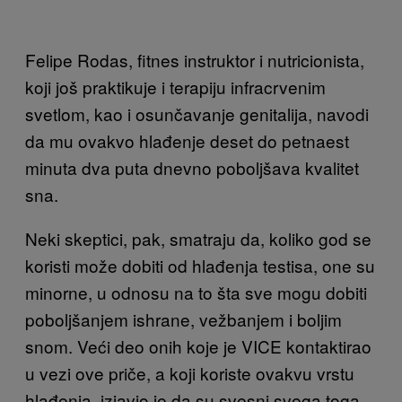
Felipe Rodas, fitnes instruktor i nutricionista,
koji još praktikuje i terapiju infracrvenim
svetlom, kao i osunčavanje genitalija, navodi
da mu ovakvo hlađenje deset do petnaest
minuta dva puta dnevno poboljšava kvalitet
sna.
Neki skeptici, pak, smatraju da, koliko god se
koristi može dobiti od hlađenja testisa, one su
minorne, u odnosu na to šta sve mogu dobiti
poboljšanjem ishrane, vežbanjem i boljim
snom. Veći deo onih koje je VICE kontaktirao
u vezi ove priče, a koji koriste ovakvu vrstu
hlađenja, izjavio je da su svesni svega toga,