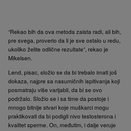
“Rekao bih da ova metoda zaista radi, ali bih,
pre svega, proverio da li je sve ostalo u redu,
ukoliko želite odlične rezultate”, rekao je
Mikelsen.
Lend, pisac, složio se da bi trebalo imati još
dokaza, najpre sa nasumičnih ispitivanja koji
posmatraju više varijabli, da bi se ovo
podržalo. Složio se i sa time da postoje i
mnogo bitnije stvari koje muškarci mogu
praktikovati da bi podigli nivo testosterona i
kvalitet sperme. On, međutim, i dalje veruje