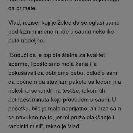
da primete.
Vlad, režiser koji je želeo da se oglasi samo
pod lažnim imenom, ide u saunu nekoliko
puta nedeljno.
“Budući da je toplota štetna za kvalitet
sperme, i pošto smo moja žena i ja
pokušavali da dobijemo bebu, odlučio sam
da počnem da stavljam pakete sa ledom |na
nekoliko sekundi| na testise, tokom tih
petnaest minuta koje provedem u sauni. U
početku, bilo je malo neprijatno, ali brzo sam
se navukao na to, jer mi pruža olakšanje i
razbistri misli”, rekao je Vlad.