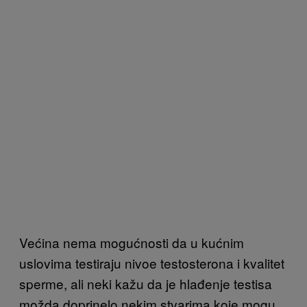
Većina nema mogućnosti da u kućnim
uslovima testiraju nivoe testosterona i kvalitet
sperme, ali neki kažu da je hlađenje testisa
možda doprinelo nekim stvarima koje mogu