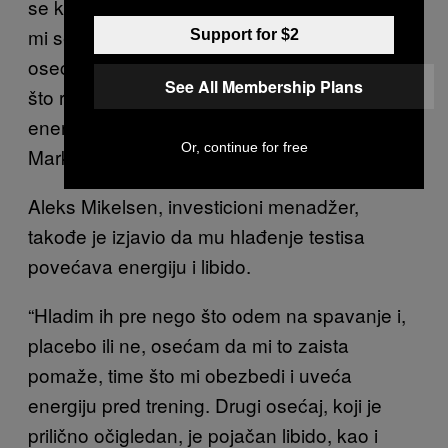
se krećem. Osećam se energičnije. Ekcem
mi se drastično povukao. Sve u svemu,
Support for $2
osećam mnogo više energije, a manje stresa,
See All Membership Plans
što rezultuje mnogo većom seksualnom
energijom i potrebom za vežbanjem”, rekao je
Or, continue for free
Mark.
Aleks Mikelsen, investicioni menadžer,
takođe je izjavio da mu hlađenje testisa
povećava energiju i libido.
“Hladim ih pre nego što odem na spavanje i,
placebo ili ne, osećam da mi to zaista
pomaže, time što mi obezbedi i uveća
energiju pred trening. Drugi osećaj, koji je
prilično očigledan, je pojačan libido, kao i