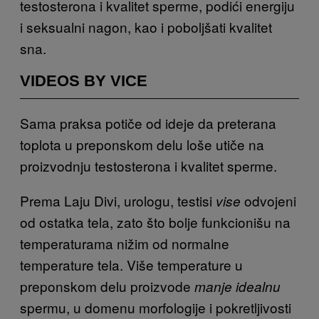
testosterona i kvalitet sperme, podići energiju
i seksualni nagon, kao i poboljšati kvalitet
sna.
VIDEOS BY VICE
Sama praksa potiče od ideje da preterana
toplota u preponskom delu loše utiče na
proizvodnju testosterona i kvalitet sperme.
Prema Laju Divi, urologu, testisi
odvojeni
vise
od ostatka tela, zato što bolje funkcionišu na
temperaturama nižim od normalne
temperature tela. Više temperature u
preponskom delu proizvode
manje idealnu
spermu, u domenu morfologije i pokretljivosti