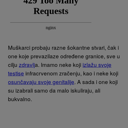
Muškarci probaju razne šokantne stvari, čak i
one koje prevazilaze određene granice, sve u
cilju
zdravlj
a. Imamo neke koji
izlažu svoje
testise
infracrvenom zračenju, kao i neke koji
osunčavaju svoje genitalije
. A sada i one koji
su izabrali samo da malo iskuliraju, ali
bukvalno.