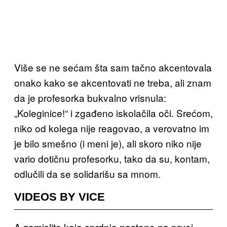
Više se ne sećam šta sam tačno akcentovala
onako kako se akcentovati ne treba, ali znam
da je profesorka bukvalno vrisnula:
„Koleginice!“ i zgađeno iskolačila oči. Srećom,
niko od kolega nije reagovao, a verovatno im
je bilo smešno (i meni je), ali skoro niko nije
vario dotičnu profesorku, tako da su, kontam,
odlučili da se solidarišu sa mnom.
VIDEOS BY VICE
A zamislite koja sprdnja nastane na prvoj