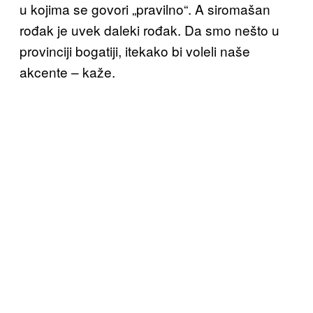
u kojima se govori „pravilno“. A siromašan
rođak je uvek daleki rođak. Da smo nešto u
provinciji bogatiji, itekako bi voleli naše
akcente – kaže.