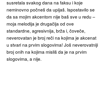
susretala svakog dana na faksu i koje
neminovno počneš da upijaš. Ispostavilo se
da sa mojim akcentom nije baš sve u redu –
moja melodija je drugačija od ove
standardne, agresivnija, brža i, čoveče,
neverovatan je broj reči na kojima je akcenat
u stvari na prvim slogovima! Još neverovatniji
broj onih na kojima misliš da je na prvim
slogovima, a nije.