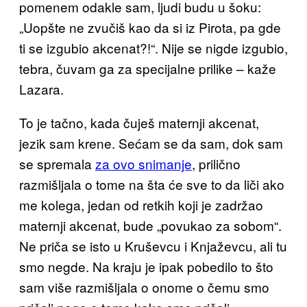
pomenem odakle sam, ljudi budu u šoku:
„Uopšte ne zvučiš kao da si iz Pirota, pa gde
ti se izgubio akcenat?!“. Nije se nigde izgubio,
tebra, čuvam ga za specijalne prilike – kaže
Lazara.
To je tačno, kada čuješ maternji akcenat,
jezik sam krene. Sećam se da sam, dok sam
se spremala
za ovo snimanje
, prilično
razmišljala o tome na šta će sve to da liči ako
me kolega, jedan od retkih koji je zadržao
maternji akcenat, bude „povukao za sobom“.
Ne priča se isto u Kruševcu i Knjaževcu, ali tu
smo negde. Na kraju je ipak pobedilo to što
sam više razmišljala o onome o čemu smo