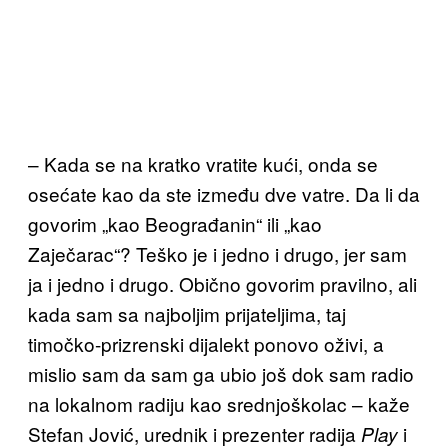
– Kada se na kratko vratite kući, onda se
osećate kao da ste između dve vatre. Da li da
govorim „kao Beograđanin“ ili „kao
Zaječarac“? Teško je i jedno i drugo, jer sam
ja i jedno i drugo. Obično govorim pravilno, ali
kada sam sa najboljim prijateljima, taj
timočko-prizrenski dijalekt ponovo oživi, a
mislio sam da sam ga ubio još dok sam radio
na lokalnom radiju kao srednjoškolac – kaže
Stefan Jović, urednik i prezenter radija
i
Play