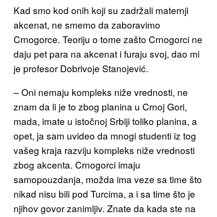
Kad smo kod onih koji su zadržali maternji
akcenat, ne smemo da zaboravimo
Crnogorce. Teoriju o tome zašto Crnogorci ne
daju pet para na akcenat i furaju svoj, dao mi
je profesor Dobrivoje Stanojević.
– Oni nemaju kompleks niže vrednosti, ne
znam da li je to zbog planina u Crnoj Gori,
mada, imate u istočnoj Srbiji toliko planina, a
opet, ja sam uvideo da mnogi studenti iz tog
vašeg kraja razviju kompleks niže vrednosti
zbog akcenta. Crnogorci imaju
samopouzdanja, možda ima veze sa time što
nikad nisu bili pod Turcima, a i sa time što je
njihov govor zanimljiv. Znate da kada ste na