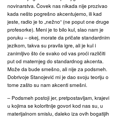
novinarstva. Čovek nas nikada nije prozivao
kada nešto pogrešno akcentujemo, ili kad
jeste, radio je to „nežno“ (ne poput one druge
profesorke). Meni je to bilo kul, slao nam je
poruku – okej, morate da pričate standardnim
jezikom, takva su pravila igre, ali je kul i
zanimljivo što će svako od vas proći različiti
put od maternjeg do standardnog akcenta.
Može da bude smešno, ali nije za podsmeh.
Dobrivoje Stanojević mi je dao svoju teoriju o
tome zašto su nam akcenti smešni.
– Podsmeh postoji jer, pretpostavljam, krajevi
u kojima se koloritnije govori kod nas su, u
materijalnom smislu, daleko iza ovih bogatijih