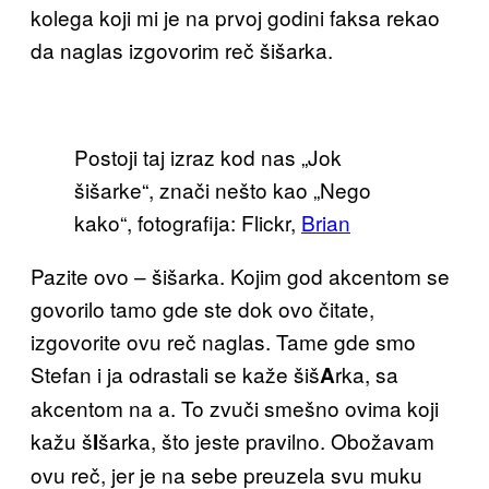
kolega koji mi je na prvoj godini faksa rekao
da naglas izgovorim reč šišarka.
Postoji taj izraz kod nas „Jok
šišarke“, znači nešto kao „Nego
kako“, fotografija: Flickr,
Brian
Pazite ovo – šišarka. Kojim god akcentom se
govorilo tamo gde ste dok ovo čitate,
izgovorite ovu reč naglas. Tame gde smo
Stefan i ja odrastali se kaže šiš
rka, sa
A
akcentom na a. To zvuči smešno ovima koji
kažu š
šarka, što jeste pravilno. Obožavam
I
ovu reč, jer je na sebe preuzela svu muku