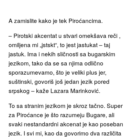
A zamislite kako je tek Piroćancima.
– Pirotski akcentat u stvari omekšava reči ,
omiljena mi „jstskt“, to jest jastukat – taj
jastuk. Ima i nekih sličnosti sa bugarskim
jezikom, tako da se sa njima odlično
sporazumevamo, što je veliki plus jer,
suštinski, govoriš još jedan jezik pored
srpskog – kaže Lazara Marinković.
To sa stranim jezikom je skroz tačno. Super
za Piroćance je što razumeju Bugare, ali
svaki nestandardni akcenat je kao poseban
jezik. I svi mi, kao da govorimo dva različita