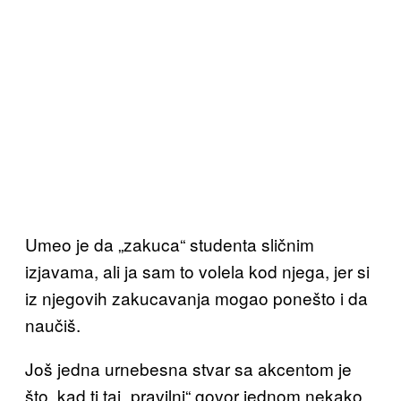
Umeo je da „zakuca“ studenta sličnim
izjavama, ali ja sam to volela kod njega, jer si
iz njegovih zakucavanja mogao ponešto i da
naučiš.
Još jedna urnebesna stvar sa akcentom je
što, kad ti taj „pravilni“ govor jednom nekako