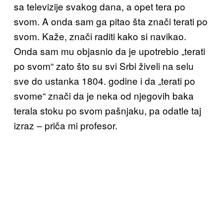
sa televizije svakog dana, a opet tera po
svom. A onda sam ga pitao šta znači terati po
svom. Kaže, znači raditi kako si navikao.
Onda sam mu objasnio da je upotrebio „terati
po svom“ zato što su svi Srbi živeli na selu
sve do ustanka 1804. godine i da „terati po
svome“ znači da je neka od njegovih baka
terala stoku po svom pašnjaku, pa odatle taj
izraz – priča mi profesor.