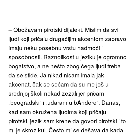
– Obožavam pirotski dijalekt. Mislim da svi
ljudi koji pričaju drugačijim akcentom zapravo
imaju neku posebnu vrstu nadmoći i
sposobnosti. Raznolikost u jeziku je ogromno
bogatstvo, a ne nešto zbog čega ljudi treba
da se stide. Ja nikad nisam imala jak
akcenat, čak se sećam da su me još u
srednjoj školi nekad zezali jer pričam
„beogradski“ i „udaram u b
ndere“. Danas,
A
kad sam okružena ljudima koji pričaju
pirotski, jezik sam krene da govori pirotski i to
mi je skroz kul. Često mi se dešava da kada