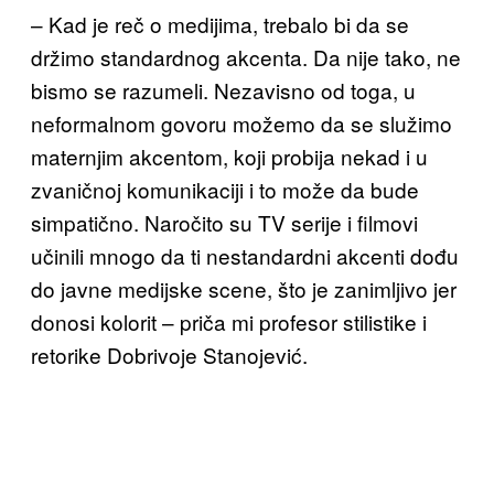
– Kad je reč o medijima, trebalo bi da se
držimo standardnog akcenta. Da nije tako, ne
bismo se razumeli. Nezavisno od toga, u
neformalnom govoru možemo da se služimo
maternjim akcentom, koji probija nekad i u
zvaničnoj komunikaciji i to može da bude
simpatično. Naročito su TV serije i filmovi
učinili mnogo da ti nestandardni akcenti dođu
do javne medijske scene, što je zanimljivo jer
donosi kolorit – priča mi profesor stilistike i
retorike Dobrivoje Stanojević.