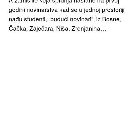
godini novinarstva kad se u jednoj prostoriji
nađu studenti, „budući novinari“, iz Bosne,
Čačka, Zaječara, Niša, Zrenjanina…