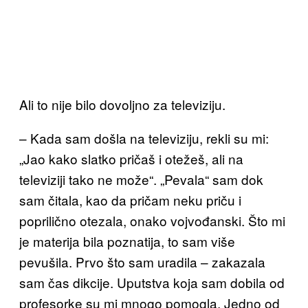
Ali to nije bilo dovoljno za televiziju.
– Kada sam došla na televiziju, rekli su mi:
„Jao kako slatko pričaš i otežeš, ali na
televiziji tako ne može“. „Pevala“ sam dok
sam čitala, kao da pričam neku priču i
poprilično otezala, onako vojvođanski. Što mi
je materija bila poznatija, to sam više
pevušila. Prvo što sam uradila – zakazala
sam čas dikcije. Uputstva koja sam dobila od
profesorke su mi mnogo pomogla. Jedno od