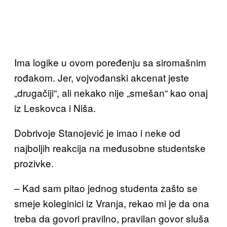
Ima logike u ovom poređenju sa siromašnim
rođakom. Jer, vojvođanski akcenat jeste
„drugačiji“, ali nekako nije „smešan“ kao onaj
iz Leskovca i Niša.
Dobrivoje Stanojević je imao i neke od
najboljih reakcija na međusobne studentske
prozivke.
– Kad sam pitao jednog studenta zašto se
smeje koleginici iz Vranja, rekao mi je da ona
treba da govori pravilno, pravilan govor sluša