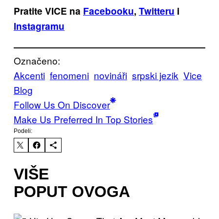
Pratite VICE na
Facebooku
,
Twitteru
i
Instagramu
Označeno:
Akcenti
fenomeni
novináři
srpski jezik
Vice
Blog
Follow Us On Discover
Make Us Preferred In Top Stories
Podeli:
VIŠE
POPUT OVOGA