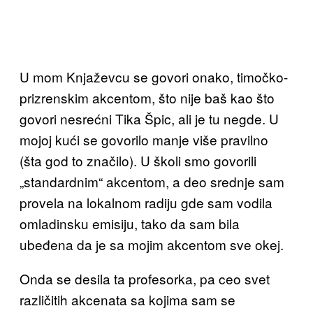
U mom Knjaževcu se govori onako, timočko-
prizrenskim akcentom, što nije baš kao što
govori nesrećni Tika Špic, ali je tu negde. U
mojoj kući se govorilo manje više pravilno
(šta god to značilo). U školi smo govorili
„standardnim“ akcentom, a deo srednje sam
provela na lokalnom radiju gde sam vodila
omladinsku emisiju, tako da sam bila
ubeđena da je sa mojim akcentom sve okej.
Onda se desila ta profesorka, pa ceo svet
različitih akcenata sa kojima sam se