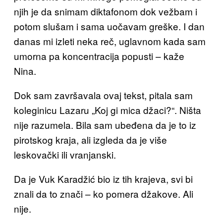
njih je da snimam diktafonom dok vežbam i
potom slušam i sama uočavam greške. I dan
danas mi izleti neka reč, uglavnom kada sam
umorna pa koncentracija popusti – kaže
Nina.
Dok sam završavala ovaj tekst, pitala sam
koleginicu Lazaru „Koj gi mica džaci?“. Ništa
nije razumela. Bila sam ubeđena da je to iz
pirotskog kraja, ali izgleda da je više
leskovački ili vranjanski.
Da je Vuk Karadžić bio iz tih krajeva, svi bi
znali da to znači – ko pomera džakove. Ali
nije.