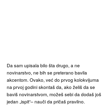
Da sam upisala bilo šta drugo, a ne
novinarstvo, ne bih se preterano bavila
akcentom. Ovako, već do prvog kolokvijuma
na prvoj godini skontaš da, ako želiš da se
baviš novinarstvom, možeš sebi da dodaš još
jedan „ispit“– nauči da pričaš pravilno.