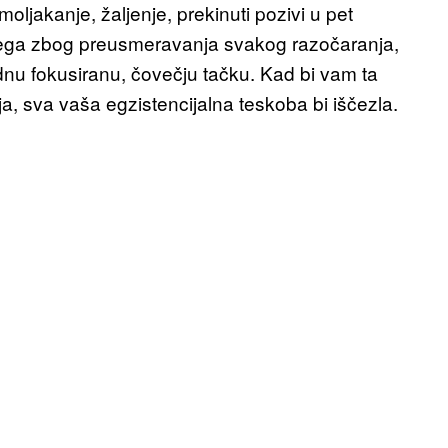
oljakanje, žaljenje, prekinuti pozivi u pet
svega zbog preusmeravanja svakog razočaranja,
jednu fokusiranu, čovečju tačku. Kad bi vam ta
ja, sva vaša egzistencijalna teskoba bi iščezla.