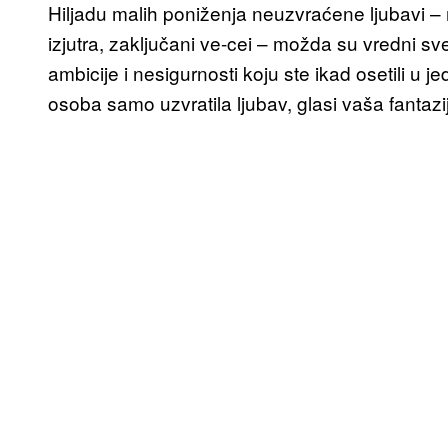
Hiljadu malih poniženja neuzvraćene ljubavi – m
izjutra, zaključani ve-cei – možda su vredni 
ambicije i nesigurnosti koju ste ikad osetili u 
osoba samo uzvratila ljubav, glasi vaša fantazi