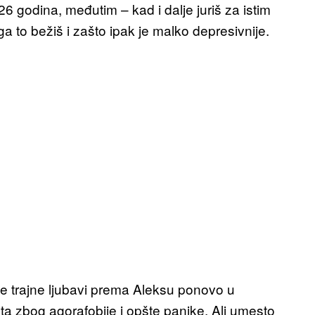
 godina, međutim – kad i dalje juriš za istim
 to bežiš i zašto ipak je malko depresivnije.
će trajne ljubavi prema Aleksu ponovo u
a zbog agorafobije i opšte panike. Ali umesto