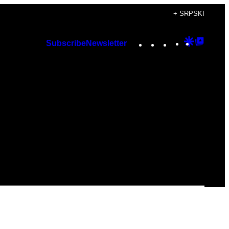
+ SRPSKI
Instagram
TikTok
YouTube
Google
Googl
Subscribe
Newsletter
Discover
Top
Posts