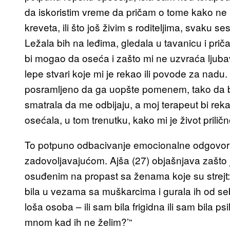
da iskoristim vreme da pričam o tome kako ne m
kreveta, ili što još živim s roditeljima, svaku 
Ležala bih na leđima, gledala u tavanicu i prič
bi mogao da oseća i zašto mi ne uzvraća ljubav.
lepe stvari koje mi je rekao ili povode za na
posramljeno da ga uopšte pomenem, tako da b
smatrala da me odbijaju, a moj terapeut bi rekao
osećala, u tom trenutku, kako mi je život priličn
To potpuno odbacivanje emocionalne odgovorno
zadovoljavajućom. Ajša (27) objašnjava zašto j
osuđenim na propast sa ženama koje su strejt:
bila u vezama sa muškarcima i gurala ih od s
loša osoba – ili sam bila frigidna ili sam bila p
mnom kad ih ne želim?’“