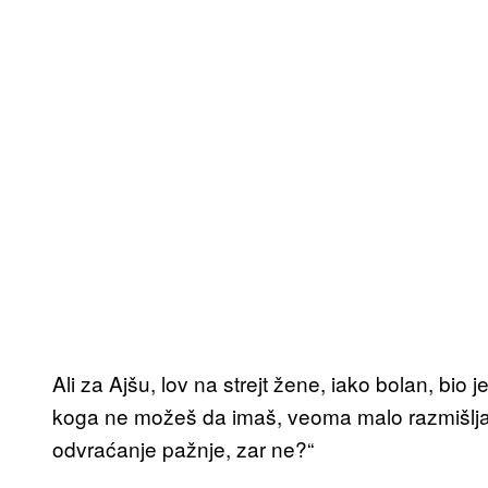
Ali za Ajšu, lov na strejt žene, iako bolan, bio 
koga ne možeš da imaš, veoma malo razmišljaš 
odvraćanje pažnje, zar ne?“