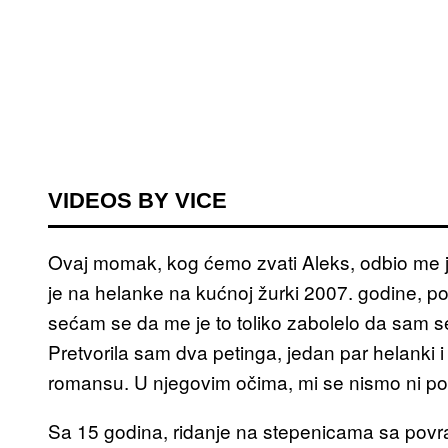
VIDEOS BY VICE
Ovaj momak, kog ćemo zvati Aleks, odbio me je
je na helanke na kućnoj žurki 2007. godine, 
sećam se da me je to toliko zabolelo da sam 
Pretvorila sam dva petinga, jedan par helanki
romansu. U njegovim očima, mi se nismo ni po
Sa 15 godina, ridanje na stepenicama sa povra