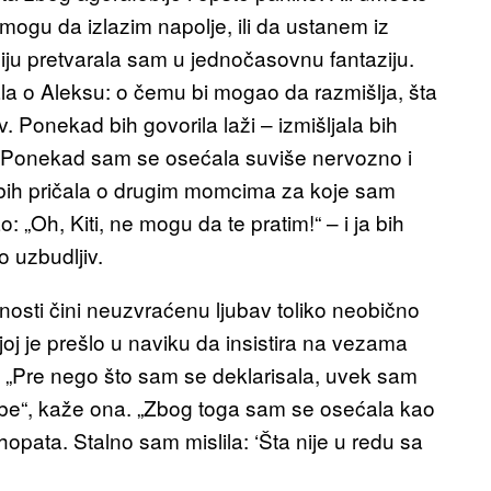
ogu da izlazim napolje, ili da ustanem iz
sesiju pretvarala sam u jednočasovnu fantaziju.
ala o Aleksu: o čemu bi mogao da razmišlja, šta
 Ponekad bih govorila laži – izmišljala bih
du. Ponekad sam se osećala suviše nervozno i
ih pričala o drugim momcima za koje sam
: „Oh, Kiti, ne mogu da te pratim!“ – i ja bih
o uzbudljiv.
sti čini neuzvraćenu ljubav toliko neobično
oj je prešlo u naviku da insistira na vezama
 „Pre nego što sam se deklarisala, uvek sam
ebe“, kaže ona. „Zbog toga sam se osećala kao
sihopata. Stalno sam mislila: ‘Šta nije u redu sa