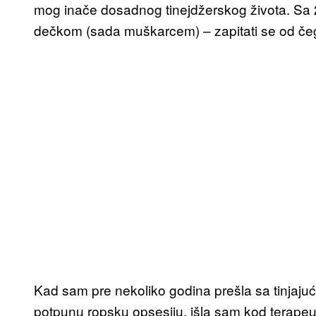
mog inače dosadnog tinejdžerskog života. Sa 26
dečkom (sada muškarcem) – zapitati se od čega
Kad sam pre nekoliko godina prešla sa tinjaju
potpunu ropsku opsesiju, išla sam kod terapeut