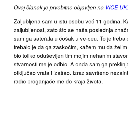
Ovaj članak je prvobitno objavljen na
VICE UK
Zaljubljena sam u istu osobu već 11 godina. Ka
zaljubljenost, zato što se naša poslednja znač
sam ga saterala u ćošak u ve-ceu. To je trebal
trebalo je da ga zaskočim, kažem mu da želim se
bio toliko oduševljen tim mojim nehanim stavom
stvarnosti me je odbio. A onda sam ga preklin
otključao vrata i izašao. Izraz savršeno neza
radio proganjaće me do kraja života.