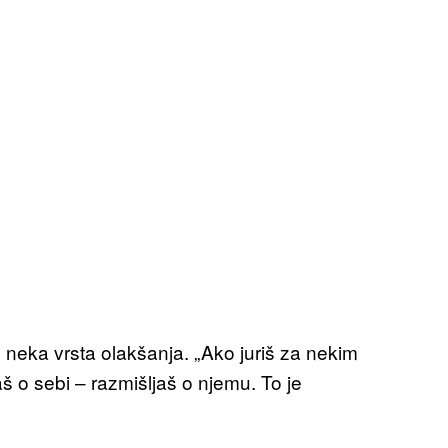
je neka vrsta olakšanja. „Ako juriš za nekim
o sebi – razmišljaš o njemu. To je