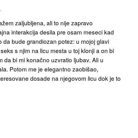
.
žem zaljubljena, ali to nije zapravo
ajna interakcija desila pre osam meseci kad
o da bude grandiozan potez: u mojoj glavi
ks s njim na licu mesta u toj klonji a on bi
 da bi mi konačno uzvratio ljubav. Ali u
jala. Potom me je elegantno zaobišao,
interesovane dosade na njegovom licu dok je to