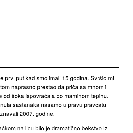
 prvi put kad smo imali 15 godina. Svršio mi
potom naprasno prestao da priča sa mnom i
se od šoka ispovraćala po maminom tepihu.
 i nula sastanaka nasamo u pravu pravcatu
znavali 2007. godine.
ćkom na licu bilo je dramatično bekstvo iz