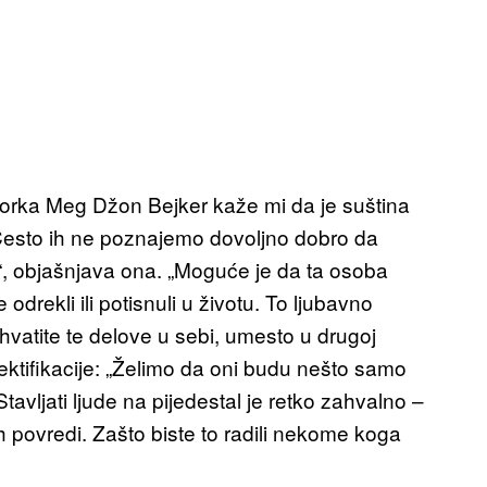
ktorka Meg Džon Bejker kaže mi da je suština
Često ih ne poznajemo dovoljno dobro da
“, objašnjava ona. „Moguće je da ta osoba
odrekli ili potisnuli u životu. To ljubavno
vatite te delove u sebi, umesto u drugoj
jektifikacije: „Želimo da oni budu nešto samo
vljati ljude na pijedestal je retko zahvalno –
ih povredi. Zašto biste to radili nekome koga