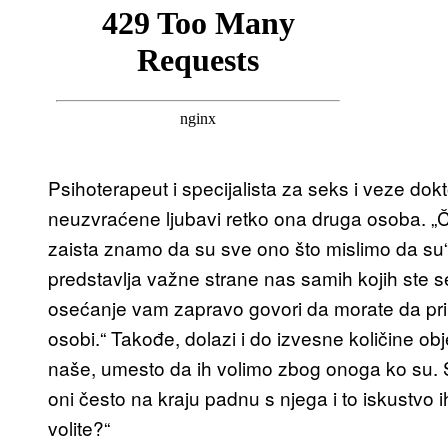
Psihoterapeut i specijalista za seks i veze do
neuzvraćene ljubavi retko ona druga osoba. „
zaista znamo da su sve ono što mislimo da su
predstavlja važne strane nas samih kojih ste se 
osećanje vam zapravo govori da morate da prih
osobi.“ Takođe, dolazi i do izvesne količine ob
naše, umesto da ih volimo zbog onoga ko su. Sta
oni često na kraju padnu s njega i to iskustvo 
volite?“