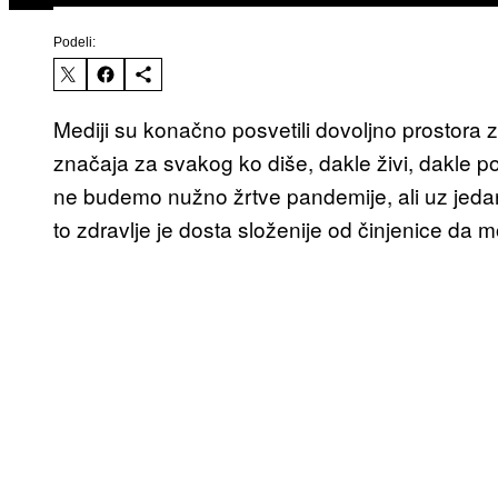
Podeli:
Mediji su konačno posvetili dovoljno prostora z
značaja za svakog ko diše, dakle živi, dakle pos
ne budemo nužno žrtve pandemije, ali uz jedan
to zdravlje je dosta složenije od činjenice da 