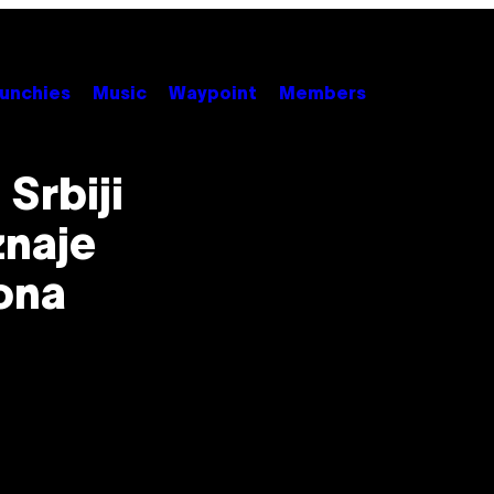
unchies
Music
Waypoint
Members
Srbiji
znaje
rona