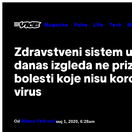
Скочи
на
садржај
Otvori
Magazine
Pulse
Life
Tech
M
Meni
Zdravstveni sistem u 
danas izgleda ne pri
bolesti koje nisu ko
virus
Od
мај 1, 2020, 6:28am
Milana Petković