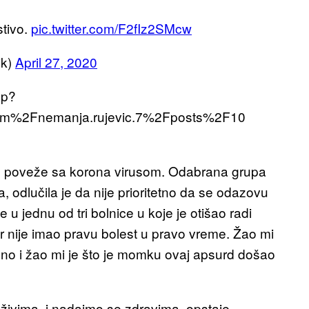
stivo.
pic.twitter.com/F2fIz2SMcw
ik)
April 27, 2020
hp?
m%2Fnemanja.rujevic.7%2Fposts%2F10
se poveže sa korona virusom. Odabrana grupa
, odlučila je da nije prioritetno da se odazovu
u jednu od tri bolnice u koje je otišao radi
r nije imao pravu bolest u pravo vreme. Žao mi
no i žao mi je što je momku ovaj apsurd došao
živima, i nadajmo se zdravima, opstaje