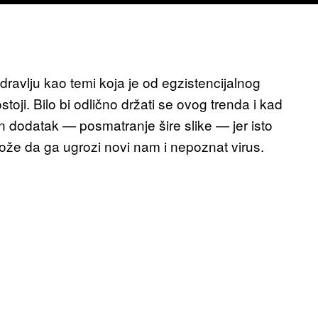
dravlju kao temi koja je od egzistencijalnog
toji. Bilo bi odlično držati se ovog trenda i kad
 dodatak — posmatranje šire slike — jer isto
može da ga ugrozi novi nam i nepoznat virus.