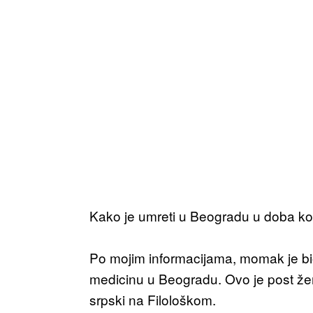
Kako je umreti u Beogradu u doba k
Po mojim informacijama, momak je bio l
medicinu u Beogradu. Ovo je post že
srpski na Filološkom.