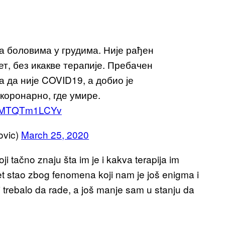
са боловима у грудима. Није рађен
тет, без икакве терапије. Пребачен
а да није COVID19, а добио је
 коронарно, где умире.
om/MTQTm1LCYv
ovic)
March 25, 2020
i tačno znaju šta im je i kakva terapija im
svet stao zbog fenomena koji nam je još enigma i
i trebalo da rade, a još manje sam u stanju da