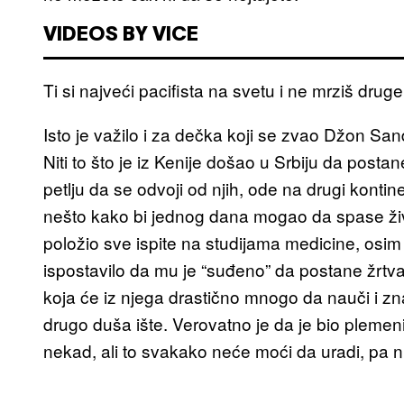
VIDEOS BY VICE
Ti si najveći pacifista na svetu i ne mrziš drug
Isto je važilo i za dečka koji se zvao Džon San
Niti to što je iz Kenije došao u Srbiju da posta
petlju da se odvoji od njih, ode na drugi kontin
nešto kako bi jednog dana mogao da spase život
položio sve ispite na studijama medicine, osim p
ispostavilo da mu je “suđeno” da postane žrtv
koja će iz njega drastično mnogo da nauči i z
drugo duša ište. Verovatno je da je bio plemen
nekad, ali to svakako neće moći da uradi, pa n