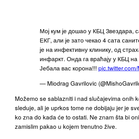
Мој кум је дошао у КБЦ Звездара, 
ЕКГ, али је зато чекао 4 сата сани
је на инфективну клинику, од страх
инфаркт. Онда га враћају у КБЦ на
Јебала вас корона!!!
pic.twitter.c
— Miodrag Gavrilovic (@MishoGavril
Možemo se sablazniti i nad slučajevima onih koj
sleduje, ali je uprkos tome ne dobijaju jer je 
ko zna do kada će to ostati. Ne znam šta bi on
zamislim pakao u kojem trenutno žive.