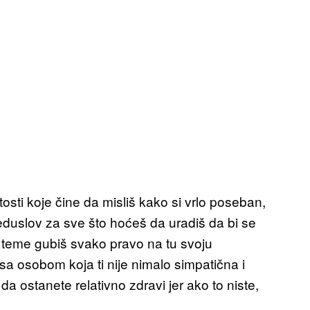
itosti koje čine da misliš kako si vrlo poseban,
eduslov za sve što hoćeš da uradiš da bi se
 teme gubiš svako pravo na tu svoju
 sa osobom koja ti nije nimalo simpatična i
a ostanete relativno zdravi jer ako to niste,