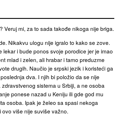
e? Veruj mi, za to sada takođe nikoga nije briga.
de. Nikakvu ulogu nije igralo to kako se zove.
ne lekar i bude ponos svoje porodice jer je imao
ent mlad i zelen, ali hrabar i tamo preduzme
e drugih. Naučio je srpski jezik i koristeći ga
oslednja dva. I njih bi položio da se nije
a zdravstvenog sistema u Srbiji, a ne osoba
nanje ponese nazad u Keniju ili gde god mu
ita osoba. Ipak je želeo sa spasi nekoga
i ovo više nije suviše važno.