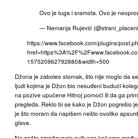
Ovo je tuga i sramota. Ovo je neopro
— Nemanja Rujević (@strani_placen
https://www.facebook.com/plugins/post.p
href=https%3A%2F%2Fwww.facebook.co
157520962792880&width=500
Džona je zaboleo stomak, što nije moglo da 
ljudi kojima je Džon bio nesuđeni budući kolega
na pozive upućene Hitnoj pomoći ili da ga prime 
pregleda. Reklo bi se kako je Džon pogrešio je
je što moram da napišem nešto ovoliko apsurd
glave.
Na opšte zgražavanje svih nas koji smo među 