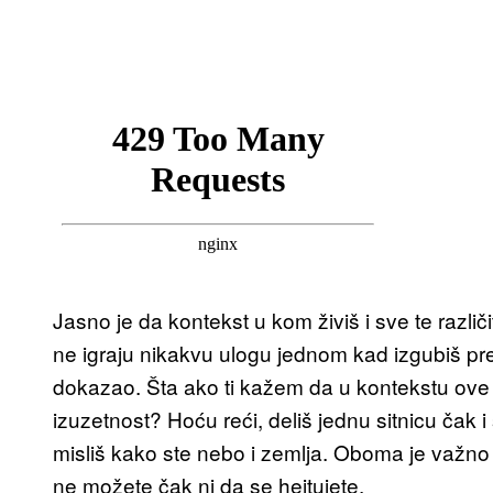
Jasno je da kontekst u kom živiš i sve te različ
ne igraju nikakvu ulogu jednom kad izgubiš pr
dokazao. Šta ako ti kažem da u kontekstu ove
izuzetnost? Hoću reći, deliš jednu sitnicu čak i
misliš kako ste nebo i zemlja. Oboma je važno d
ne možete čak ni da se hejtujete.