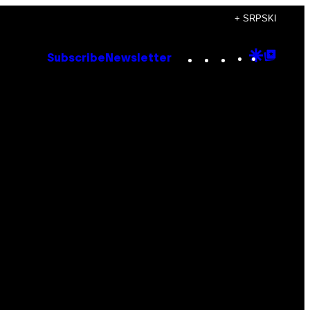
+ SRPSKI
Instagram
TikTok
YouTube
Google
Goog
Subscribe
Newsletter
Discove
Top
Posts