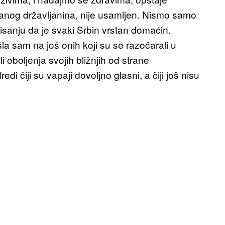
ranog državljanina, nije usamljen. Nismo samo
isanju da je svaki Srbin vrstan domaćin.
la sam na još onih koji su se razočarali u
li oboljenja svojih bližnjih od strane
i čiji su vapaji dovoljno glasni, a čiji još nisu