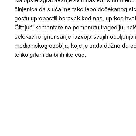
činjenica da slučaj ne tako lepo dočekanog st
gostu upropastili boravak kod nas, uprkos hval
Čitajući komentare na pomenutu tragediju, naiš
selektivno ignorisanje razvoja svojih oboljenja i
medicinskog osoblja, koje je sada dužno da odred
toliko grleni da bi ih iko čuo.