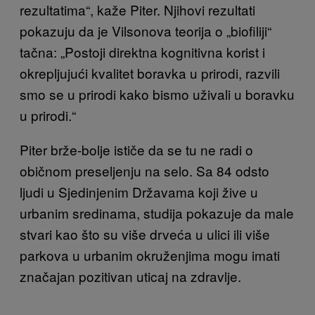
rezultatima“, kaže Piter. Njihovi rezultati
pokazuju da je Vilsonova teorija o „biofiliji“
tačna: „Postoji direktna kognitivna korist i
okrepljujući kvalitet boravka u prirodi, razvili
smo se u prirodi kako bismo uživali u boravku
u prirodi.“
Piter brže-bolje ističe da se tu ne radi o
običnom preseljenju na selo. Sa 84 odsto
ljudi u Sjedinjenim Državama koji žive u
urbanim sredinama, studija pokazuje da male
stvari kao što su više drveća u ulici ili više
parkova u urbanim okruženjima mogu imati
značajan pozitivan uticaj na zdravlje.