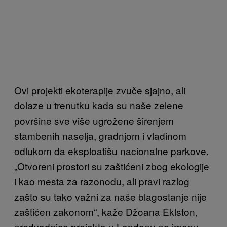
Ovi projekti ekoterapije zvuče sjajno, ali
dolaze u trenutku kada su naše zelene
površine sve više ugrožene širenjem
stambenih naselja, gradnjom i vladinom
odlukom da eksploatišu nacionalne parkove.
„Otvoreni prostori su zaštićeni zbog ekologije
i kao mesta za razonodu, ali pravi razlog
zašto su tako važni za naše blagostanje nije
zaštićen zakonom“, kaže Džoana Eklston,
predvodnica projekta u Londonu po imenu