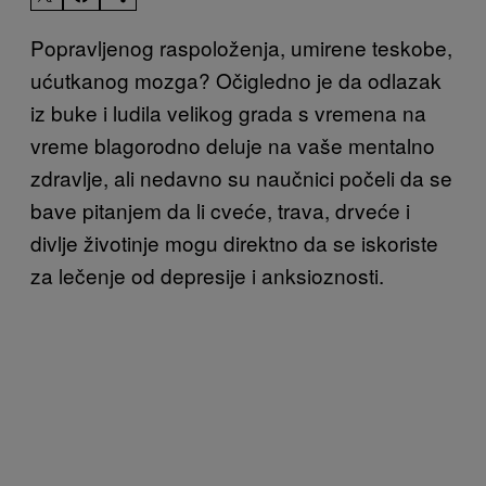
Popravljenog raspoloženja, umirene teskobe,
ućutkanog mozga? Očigledno je da odlazak
iz buke i ludila velikog grada s vremena na
vreme blagorodno deluje na vaše mentalno
zdravlje, ali nedavno su naučnici počeli da se
bave pitanjem da li cveće, trava, drveće i
divlje životinje mogu direktno da se iskoriste
za lečenje od depresije i anksioznosti.