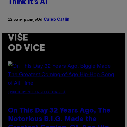
Think It’s AI
Od
12 сати раније
Caleb Catlin
VIŠE
OD VICE
(PHOTO BY NITRO/GETTY IMAGES)
On This Day 32 Years Ago, The
Notorious B.I.G. Made the