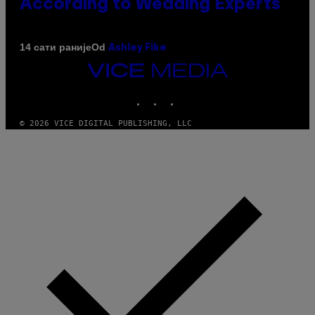
According to Wedding Experts
Od
14 сати раније
Ashley Fike
VICE
MEDIA
INSTAGRAM
TIKTOK
YOUTUBE
© 2026 VICE DIGITAL PUBLISHING, LLC