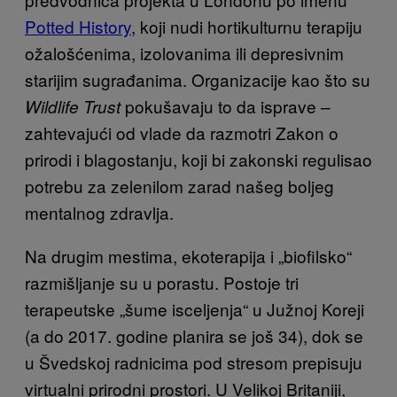
Potted History
, koji nudi hortikulturnu terapiju
ožalošćenima, izolovanima ili depresivnim
starijim sugrađanima. Organizacije kao što su
pokušavaju to da isprave –
Wildlife Trust
zahtevajući od vlade da razmotri Zakon o
prirodi i blagostanju, koji bi zakonski regulisao
potrebu za zelenilom zarad našeg boljeg
mentalnog zdravlja.
Na drugim mestima, ekoterapija i „biofilsko“
razmišljanje su u porastu. Postoje tri
terapeutske „šume isceljenja“ u Južnoj Koreji
(a do 2017. godine planira se još 34), dok se
u Švedskoj radnicima pod stresom prepisuju
virtualni prirodni prostori. U Velikoj Britaniji,