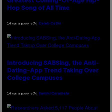
Greatest Coming-Of-Age Hip-
Hop Song of All Time
Od
14 сати раније
Caleb Catlin
Introducing SABSing, the Anti-
Dating-App Trend Taking Over
College Campuses
Od
14 сати раније
Sammi Caramela