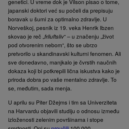
genetici. U vreme dok je Vilson pisao o tome,
japanski doktori već su počeli da prepisuju
boravak u šumi za optimalno zdravlje. U
Norveškoj, pesnik iz 19. veka Henrik Ibzen
skovao je reč „
“ – u značenju „život
friluftsliv
pod otvorenim nebom“, što se ubrzo
pretvorilo u skandinavski kulturni fenomen. Ali
sve donedavno, manjkalo je čvrstih naučnih
dokaza koji bi potkrepili lična iskustva kako je
priroda dobra po vaše mentalno zdravlje. To
se, međutim, sada menja.
U aprilu su Piter Džejms i tim sa Univerziteta
na Harvardu objavili studiju o odnosu između
izloženosti zelenim površinama i stope
smrtnosti. Oni su
proučili
100.000