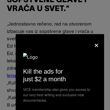
SOPSTVENE GLAVE I
VRAĆA U SVET.“
„Jednostavno rečeno, rad na otvorenom
izbacuje vas iz sopstvene glave i vraća u
svet“, kaže jedan od zaposlenih na projektu
×
Ed Harknes. Većina učesnika projekta, kaže
Ed, dobijaju uput na njihove usluge od svojih
lekara opšte prakse, inicijative Nacionalnog
zdravstva za
Bolji pristup psihološkim
Kill the ads for
terapijama
i drugih zdravstvenih radnika.
just $2 a month
„Kultura se menja i mi nismo jedini koji
shvataju značaj preventivne nege“, kaže Ed.
VICE membership also gives you access to
our very best writing and exclusive new
„Kakvo god da je vreme, koliko god bila mala
documentaries.
ili urbana bašta, baštovan je svestan gde se