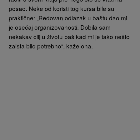
posao. Neke od koristi tog kursa bile su
praktične: „Redovan odlazak u baštu dao mi
je osećaj organizovanosti. Dobila sam
nekakav cilj u životu baš kad mi je tako nešto
zaista bilo potrebno“, kaže ona.