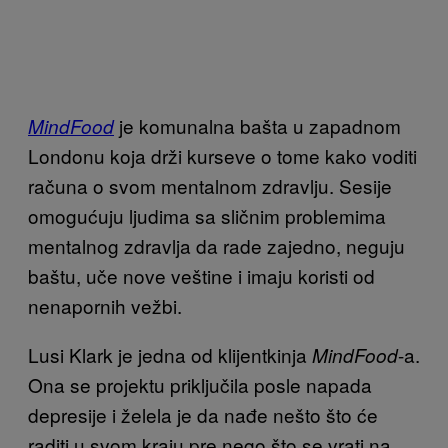
je komunalna bašta u zapadnom
MindFood
Londonu koja drži kurseve o tome kako voditi
računa o svom mentalnom zdravlju. Sesije
omogućuju ljudima sa sličnim problemima
mentalnog zdravlja da rade zajedno, neguju
baštu, uče nove veštine i imaju koristi od
nenapornih vežbi.
Lusi Klark je jedna od klijentkinja
-a.
MindFood
Ona se projektu priključila posle napada
depresije i želela je da nađe nešto što će
raditi u svom kraju pre nego što se vrati na