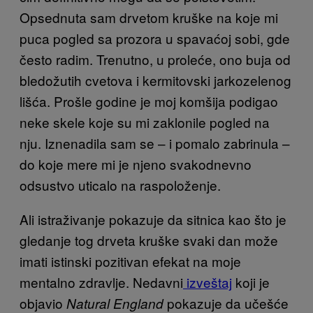
Opsednuta sam drvetom kruške na koje mi
puca pogled sa prozora u spavaćoj sobi, gde
često radim. Trenutno, u proleće, ono buja od
bledožutih cvetova i kermitovski jarkozelenog
lišća. Prošle godine je moj komšija podigao
neke skele koje su mi zaklonile pogled na
nju. Iznenadila sam se – i pomalo zabrinula –
do koje mere mi je njeno svakodnevno
odsustvo uticalo na raspoloženje.
Ali istraživanje pokazuje da sitnica kao što je
gledanje tog drveta kruške svaki dan može
imati istinski pozitivan efekat na moje
mentalno zdravlje. Nedavni
izveštaj
koji je
objavio
pokazuje da učešće
Natural England