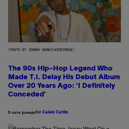
(PHOTO BY JOHNNY NUNEZ/WIREIMAGE)
The 90s Hip-Hop Legend Who
Made T.I. Delay His Debut Album
Over 20 Years Ago: ‘I Definitely
Conceded’
Od
9 сати раније
Caleb Catlin