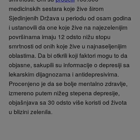
medicinskih sestara koje žive širom
Sjedinjenih Država u periodu od osam godina
i ustanovili da one koje žive na najezelenijim
površinama imaju 12 odsto nižu stopu
smrtnosti od onih koje žive u najnaseljenijim
oblastima. Da bi otkrili koji faktori mogu to da
objasne, sakupili su informacije o depresiji sa
lekarskim dijagnozama i antidepresivima.
Procenjeno je da se bolje mentalno zdravlje,
izmereno putem nižeg stepena depresije,
objašnjava sa 30 odsto više koristi od života
u blizini zelenila.