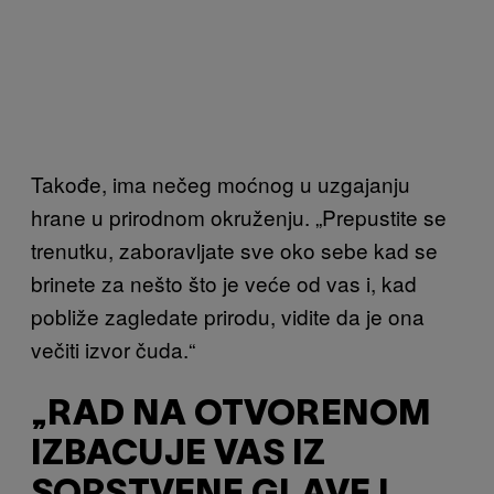
Takođe, ima nečeg moćnog u uzgajanju
hrane u prirodnom okruženju. „Prepustite se
trenutku, zaboravljate sve oko sebe kad se
brinete za nešto što je veće od vas i, kad
pobliže zagledate prirodu, vidite da je ona
večiti izvor čuda.“
„RAD NA OTVORENOM
IZBACUJE VAS IZ