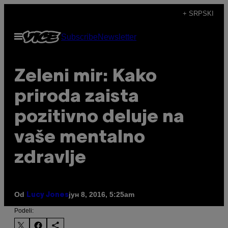
Скочи
+ SRPSKI
на
Otvori
Subscribe
Newsletter
садржај
Meni
​Zeleni mir: Kako
priroda zaista
pozitivno deluje na
vaše mentalno
zdravlje
Od
јун 8, 2016, 5:25am
Lucy Jones
Podeli: