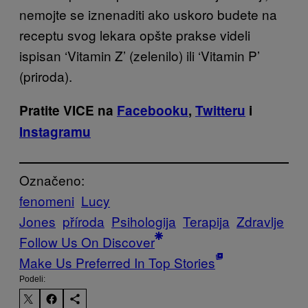
nemojte se iznenaditi ako uskoro budete na
receptu svog lekara opšte prakse videli
ispisan ‘Vitamin Z’ (zelenilo) ili ‘Vitamin P’
(priroda).
Pratite VICE na
Facebooku
,
Twitteru
i
Instagramu
Označeno:
fenomeni
Lucy
Jones
příroda
Psihologija
Terapija
Zdravlje
Follow Us On Discover
Make Us Preferred In Top Stories
Podeli: