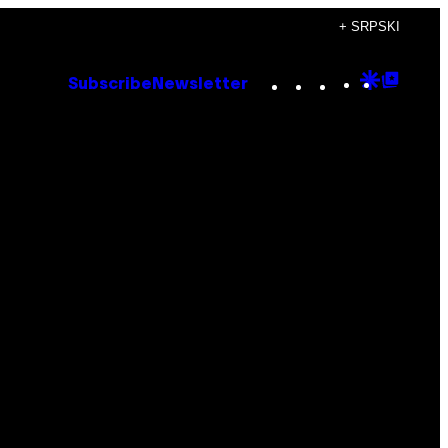
+ SRPSKI
Instagram
TikTok
YouTube
Google
Goog
Subscribe
Newsletter
Discove
Top
Posts