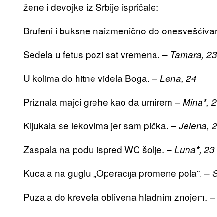
žene i devojke iz Srbije ispričale:
Brufeni i buksne naizmenično do onesvešćiva
Sedela u fetus pozi sat vremena. –
Tamara, 23
U kolima do hitne videla Boga. –
Lena, 24
Priznala majci grehe kao da umirem –
Mina*, 
Kljukala se lekovima jer sam pička. –
Jelena, 
Zaspala na podu ispred WC šolje. –
Luna*, 23
Kucala na guglu „Operacija promene pola“. –
S
Puzala do kreveta oblivena hladnim znojem. 