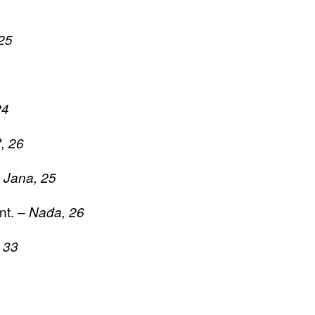
25
24
*, 26
–
Jana, 25
nt. –
Nađa, 26
, 33