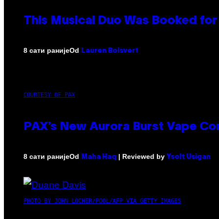
This Musical Duo Was Booked for a
Od
8 сати раније
Lauren Boisvert
COURTESY OF PAX
PAX’s New Aurora Burst Vape Co
Od
| Reviewed by
8 сати раније
Maha Haq
Ysolt Usigan
PHOTO BY JOHN LOCHER/POOL/AFP VIA GETTY IMAGES