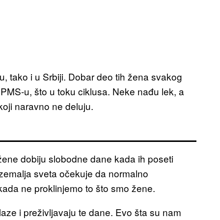
, tako i u Srbiji. Dobar deo tih žena svakog
PMS-u, što u toku ciklusa. Neke nađu lek, a
koji naravno ne deluju.
ene dobiju slobodne dane kada ih poseti
 zemalja sveta očekuje da normalno
 kada ne proklinjemo to što smo žene.
aze i preživljavaju te dane. Evo šta su nam