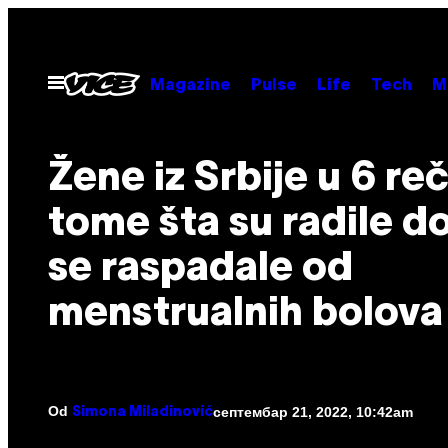
Скочи
на
садржај
Otvori
Magazine
Pulse
Life
Tech
M
Meni
Žene iz Srbije u 6 reč
tome šta su radile d
se raspadale od
menstrualnih bolova
Od
септембар 21, 2022, 10:42am
Simona Miladinović