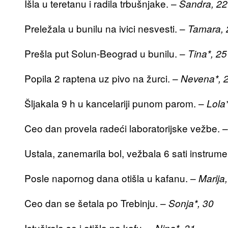
Išla u teretanu i radila trbušnjake. –
Sandra, 22
Preležala u bunilu na ivici nesvesti. –
Tamara, 
Prešla put Solun-Beograd u bunilu. –
Tina*, 25
Popila 2 raptena uz pivo na žurci. –
Nevena*, 
Šljakala 9 h u kancelariji punom parom. –
Lola
Ceo dan provela radeći laboratorijske vežbe. 
Ustala, zanemarila bol, vežbala 6 sati instrume
Posle napornog dana otišla u kafanu. –
Marija
Ceo dan se šetala po Trebinju. –
Sonja*, 30
Istuširala se i otišla na kafu. –