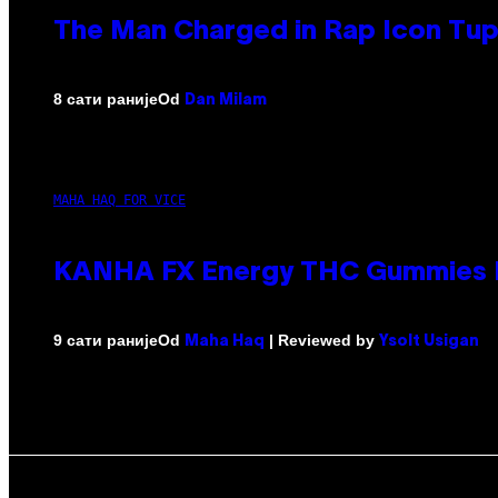
The Man Charged in Rap Icon Tup
Od
8 сати раније
Dan Milam
MAHA HAQ FOR VICE
KANHA FX Energy THC Gummies M
Od
| Reviewed by
9 сати раније
Maha Haq
Ysolt Usigan