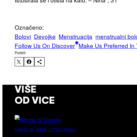
Nina*, 31
Označeno:
Bolovi
Devojke
Menstruacija
menstrualni bol
Follow Us On Discover
Make Us Preferred In 
Podeli:
VIŠE
OD VICE
(PHOTO BY AMBER LITTLE/PRESS)