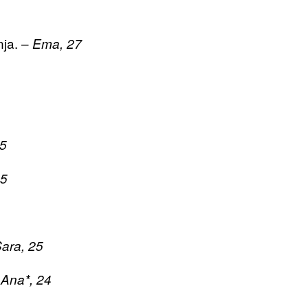
nja. –
Ema, 27
25
25
ara, 25
–
Ana*, 24