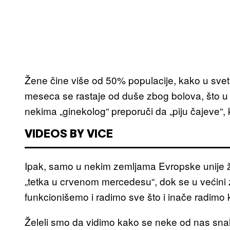
Žene čine više od 50% populacije, kako u svetu
meseca se rastaje od duše zbog bolova, što u 
nekima „ginekolog“ preporuči da „piju čajeve“, 
VIDEOS BY VICE
Ipak, samo u nekim zemljama Evropske unije ž
„tetka u crvenom mercedesu“, dok se u većini
funkcionišemo i radimo sve što i inače radimo
Želeli smo da vidimo kako se neke od nas snal