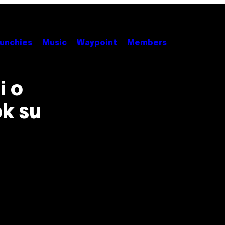
unchies
Music
Waypoint
Members
i o
ok su