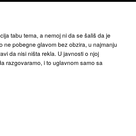
ja tabu tema, a nemoj ni da se šališ da je
 ne pobegne glavom bez obzira, u najmanju
i da nisi ništa rekla. U javnosti o njoj
a razgovaramo, i to uglavnom samo sa