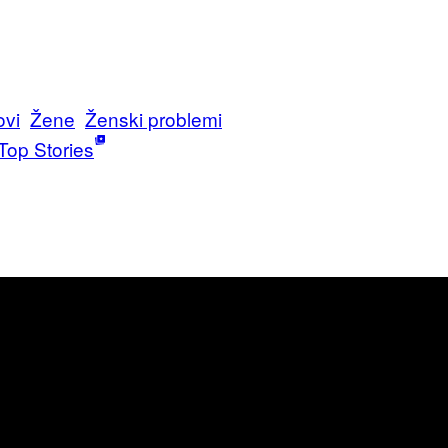
ovi
Žene
Ženski problemi
Top Stories