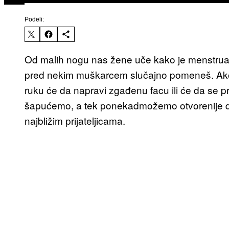
Podeli:
Od malih nogu nas žene uče kako je menstruaci
pred nekim muškarcem slučajno pomeneš. Ako
ruku će da napravi zgađenu facu ili će da se prav
šapućemo, a tek ponekadmožemo otvorenije d
najbližim prijateljicama.