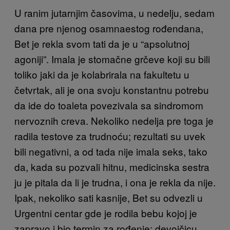
U ranim jutarnjim časovima, u nedelju, sedam
dana pre njenog osamnaestog rođendana,
Bet je rekla svom tati da je u “apsolutnoj
agoniji”. Imala je stomačne grčeve koji su bili
toliko jaki da je kolabrirala na fakultetu u
četvrtak, ali je ona svoju konstantnu potrebu
da ide do toaleta povezivala sa sindromom
nervoznih creva. Nekoliko nedelja pre toga je
radila testove za trudnoću; rezultati su uvek
bili negativni, a od tada nije imala seks, tako
da, kada su pozvali hitnu, medicinska sestra
ju je pitala da li je trudna, i ona je rekla da nije.
Ipak, nekoliko sati kasnije, Bet su odvezli u
Urgentni centar gde je rodila bebu kojoj je
zapravo i bio termin za rođenje: devojčicu