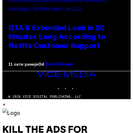
SCREENSHOT: ROCKSTAR GAMES, NETFLIX
GTA 6 Extended Look is 20
Minutes Long According to
Netflix Customer Support
Od
11 сати раније
Brent Koepp
VICE
MEDIA
INSTAGRAM
TIKTOK
YOUTUBE
© 2026 VICE DIGITAL PUBLISHING, LLC
×
KILL THE ADS FOR