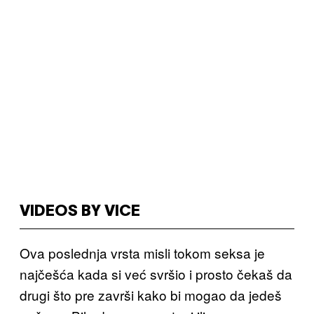
VIDEOS BY VICE
Ova poslednja vrsta misli tokom seksa je
najčešća kada si već svršio i prosto čekaš da
drugi što pre završi kako bi mogao da jedeš