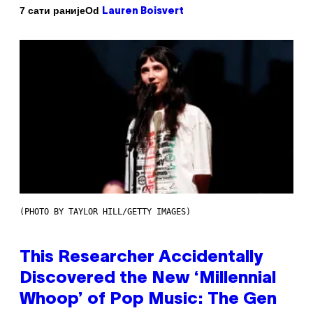
Od
7 сати раније
Lauren Boisvert
(PHOTO BY TAYLOR HILL/GETTY IMAGES)
This Researcher Accidentally
Discovered the New ‘Millennial
Whoop’ of Pop Music: The Gen