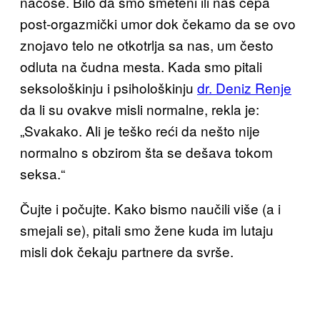
načose. Bilo da smo smeteni ili nas cepa
post-orgazmički umor dok čekamo da se ovo
znojavo telo ne otkotrlja sa nas, um često
odluta na čudna mesta. Kada smo pitali
seksološkinju i psihološkinju
dr. Deniz Renje
da li su ovakve misli normalne, rekla je:
„Svakako. Ali je teško reći da nešto nije
normalno s obzirom šta se dešava tokom
seksa.“
Čujte i počujte. Kako bismo naučili više (a i
smejali se), pitali smo žene kuda im lutaju
misli dok čekaju partnere da svrše.