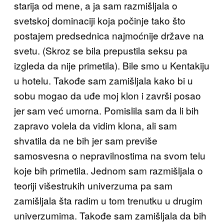
starija od mene, a ja sam razmišljala o
svetskoj dominaciji koja počinje tako što
postajem predsednica najmoćnije države na
svetu. (Skroz se bila prepustila seksu pa
izgleda da nije primetila). Bile smo u Kentakiju
u hotelu. Takođe sam zamišljala kako bi u
sobu mogao da uđe moj klon i završi posao
jer sam već umorna. Pomislila sam da li bih
zapravo volela da vidim klona, ali sam
shvatila da ne bih jer sam previše
samosvesna o nepravilnostima na svom telu
koje bih primetila. Jednom sam razmišljala o
teoriji višestrukih univerzuma pa sam
zamišljala šta radim u tom trenutku u drugim
univerzumima. Takođe sam zamišljala da bih