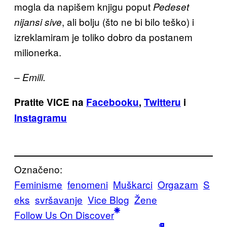
mogla da napišem knjigu poput
Pedeset
, ali bolju (što ne bi bilo teško) i
nijansi sive
izreklamiram je toliko dobro da postanem
milionerka.
– Emili.
Pratite VICE na
Facebooku
,
Twitteru
i
Instagramu
Označeno:
Feminisme
fenomeni
Muškarci
Orgazam
S
eks
svršavanje
Vice Blog
Žene
Follow Us On Discover