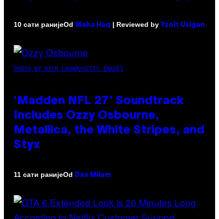
Od
| Reviewed by
10 сати раније
Maha Haq
Ysolt Usigan
PHOTO BY NICK LAHAM/GETTY IMAGES
‘Madden NFL 27’ Soundtrack
Includes Ozzy Osbourne,
Metallica, the White Stripes, and
Styx
Od
11 сати раније
Dan Milam