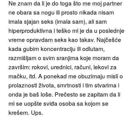
Ne znam da li je do toga što me moj partner
ne obara sa nogu ili prosto nikada nisam
imala sjajan seks (imala sam), ali sam
hiperproduktivna i teško mi je da u poslednje
vreme opravdam seks kao takav. Najčešće
kada gubim koncentraciju ili odlutam,
razmišljam o svim sranjima koje moram da
završim: rokovi, urednici, računi, lekovi za
mačku, itd. A ponekad me obuzimaju misli o
prolaznosti života, smrtnosti i tim stvarima i
onda je baš loše. Prečesto se zapitam da li
mi se uopšte sviđa osoba sa kojom se
krešem. Ups.