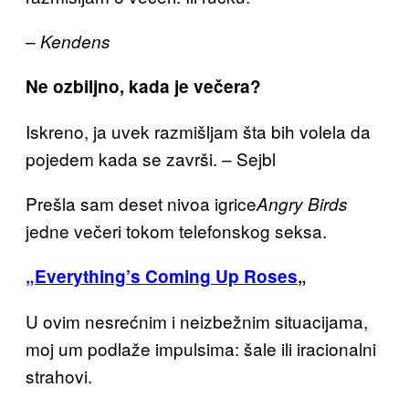
– Kendens
Ne ozbiljno, kada je večera?
Iskreno, ja uvek razmišljam šta bih volela da
pojedem kada se završi. – Sejbl
Prešla sam deset nivoa igrice
Angry Birds
jedne večeri tokom telefonskog seksa.
„Everything’s Coming Up Roses
„
U ovim nesrećnim i neizbežnim situacijama,
moj um podlaže impulsima: šale ili iracionalni
strahovi.