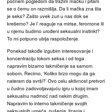
počnem pogledom da tražim mačku i pitam
se o čemu on razmišlja. Da li mačka zna šta
je seks? Zašto uvek zuri u nas dok se
krešemo? Je l’ reaguje na mirise, feromone ili
u njemu budimo urođeni seksualni instinkt?
To mi potpuno ubija raspoloženje.
Ponekad takođe izgubim interesovanje i
koncentraciju tokom seksa i od toga
napravim bizarno takmičenje sa samom
sobom. Recimo, ‘Koliko brzo mogu da ga
nateram da svrši?’ Ovo celu aktivnost pretvori
u čudno zadovoljavajuću igru u kojoj imam
seksualnu nadmoć nad nekim drugim.
Napravim to interno takmičenje svojih
seksualnih umeća, pušenja, lizanja i