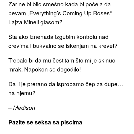
Zar ne bi bilo smešno kada bi počela da
pevam „Everything’s Coming Up Roses“
Lajza Mineli glasom?
Šta ako iznenada izgubim kontrolu nad
crevima i bukvalno se iskenjam na krevet?
Trebalo bi da mu čestitam što mi je skinuo
mrak. Napokon se dogodilo!
Da li je prerano da isprobamo čep za dupe…
na njemu?
– Medison
Pazite se seksa sa piscima