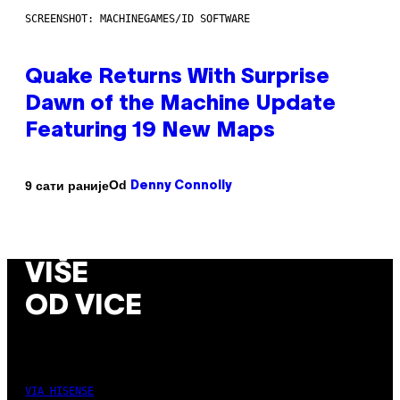
SCREENSHOT: MACHINEGAMES/ID SOFTWARE
Quake Returns With Surprise
Dawn of the Machine Update
Featuring 19 New Maps
Od
9 сати раније
Denny Connolly
VIŠE
OD VICE
VIA HISENSE