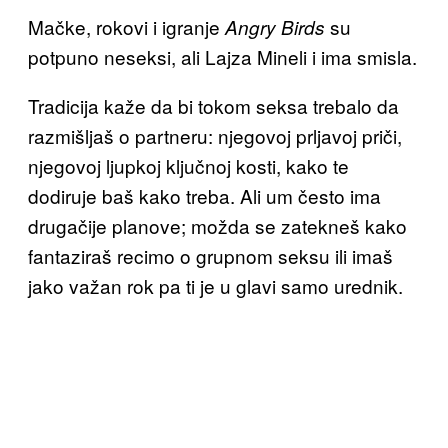
Mačke, rokovi i igranje
su
Angry Birds
potpuno neseksi, ali Lajza Mineli i ima smisla.
Tradicija kaže da bi tokom seksa trebalo da
razmišljaš o partneru: njegovoj prljavoj priči,
njegovoj ljupkoj ključnoj kosti, kako te
dodiruje baš kako treba. Ali um često ima
drugačije planove; možda se zatekneš kako
fantaziraš recimo o grupnom seksu ili imaš
jako važan rok pa ti je u glavi samo urednik.