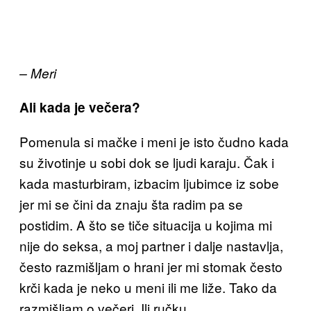
– Meri
Ali kada je večera?
Pomenula si mačke i meni je isto čudno kada
su životinje u sobi dok se ljudi karaju. Čak i
kada masturbiram, izbacim ljubimce iz sobe
jer mi se čini da znaju šta radim pa se
postidim. A što se tiče situacija u kojima mi
nije do seksa, a moj partner i dalje nastavlja,
često razmišljam o hrani jer mi stomak često
krči kada je neko u meni ili me liže. Tako da
razmišljam o večeri. Ili ručku.