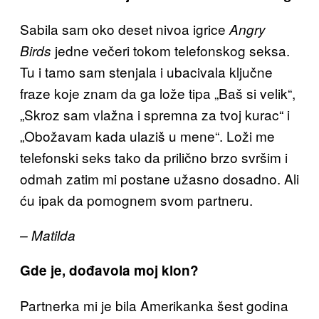
Sabila sam oko deset nivoa igrice
Angry
jedne večeri tokom telefonskog seksa.
Birds
Tu i tamo sam stenjala i ubacivala ključne
fraze koje znam da ga lože tipa „Baš si velik“,
„Skroz sam vlažna i spremna za tvoj kurac“ i
„Obožavam kada ulaziš u mene“. Loži me
telefonski seks tako da prilično brzo svršim i
odmah zatim mi postane užasno dosadno. Ali
ću ipak da pomognem svom partneru.
– Matilda
Gde je, dođavola moj klon?
Partnerka mi je bila Amerikanka šest godina