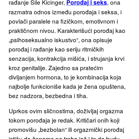
rađanje Šile Kicinger,
,
ona
Porođaj i seks
razmatra odnos između porođ
aja i seksa, i
povlači paralele na fizičkom, emotivnom i
praktičnom nivou. Karakterišući porođaj kao
„psihoseksualno iskustvo“, ona opisuje
porođaj i rađanje kao seriju ritmičkih
senzacija, kontrakcija mišića, i strujanja krvi
kroz genitalije. Zajedno sa pratećim
divljanjem hormona, to je kombinacija koja
najbolje funkcioniše kada je žena opuštena,
bez nadzora, bezbedna i
tiha.
Uprkos ovim sličnostima, doživljaj orgazma
tokom porođaja je redak. Kritičari onih koji
promovišu „bezbolan“ ili orgazmički porođaj
ističu da žename ne treba
još i to da budu