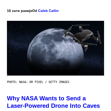
16 сати раније
Od
Caleb Catlin
PHOTO: NASA; DR PIXEL / GETTY IMAGES
Why NASA Wants to Send a
Laser-Powered Drone Into Caves