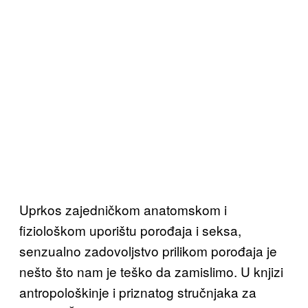
Uprkos zajedničkom anatomsko
m i
fiziološkom uporištu
porođaja i seksa,
senzualno zadovoljstvo prilikom porođaja je
nešto što nam je teško da zamislimo. U knjizi
antropološkinje i priznatog stručnjaka za