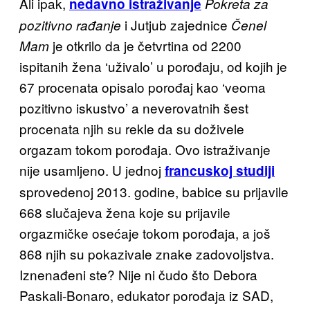
Ali ipak,
nedavno
istraživanje
Pokreta za
i Jutjub zajednice
pozitivno rađanje
Čenel
je otkrilo da je četvrtina od 2200
Mam
ispitanih žena ‘uživalo’ u porođaju, od kojih je
67 procenata opisalo porođaj kao ‘veoma
pozitivno iskustvo’ a neverovatnih šest
procenata njih su rekle da su doživele
orgazam tokom porođaja. Ovo istraživanje
nije usamljeno. U jednoj
francuskoj studiji
sprovedenoj 2013. godine, babice su prijavile
668 slučajeva žena koje su prijavile
orga
zmičke osećaje tokom porođaja, a još
868 njih su pokazivale znake zadovoljstva.
Iznenađeni ste? Nije ni čudo što Debora
Paskali-Bonaro, edukator porođaja iz SAD,