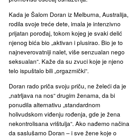
Kada je Šalom Doran iz Melburna, Australija,
rodila svoje treće dete, imala je intenzivno
prijatan porođaj, tokom kojeg je svaki delić
njenog bića bio „aktivan i plusirao. Bio je to
najneverovatniji nalet, više senzualan nego
seksualan“. Kaže da su zvuci koje je njeno
telo ispuštalo bili „orgazmički“.
Doran rado priča svoju priču, ne želeći da je
„natrljava na nos“ drugim ženama, da bi
ponudila alternativu „standardnom
holivudskom viđenju rođenja, gde je žena
nekontrolisana vrištulja“. Ako nađemo načina
da saslušamo Doran – i sve žene koje o