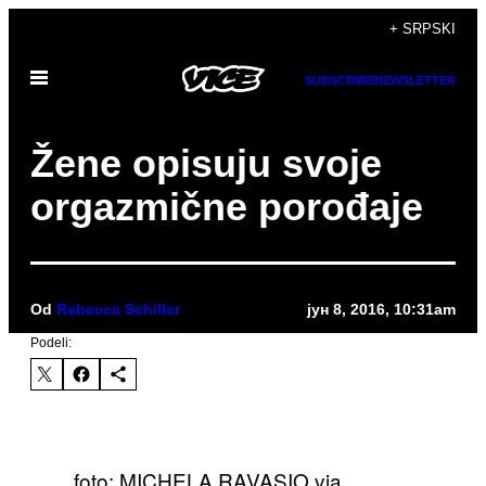
Скочи
+ SRPSKI
на
Otvori
садржај
SUBSCRIBE
NEWSLETTER
Meni
​Žene opisuju svoje
orgazmične porođaje
Od
Rebecca Schiller
јун 8, 2016, 10:31am
Podeli:
foto: MICHELA RAVASIO via