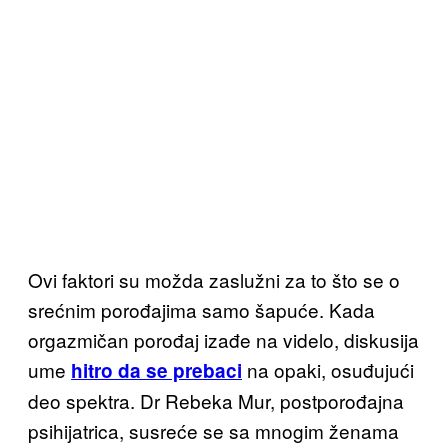
Ovi faktori su možda zaslužni za to što se o
srećnim porođajima samo šapuće. Kada
orgazmičan porođaj izađ
e na videlo, diskusija
ume
na
opaki, osuđujući
hitro da se prebaci
deo spektra.
Dr Rebeka Mur,
postporođajna
psihijatrica, susreće se sa mnogim ženama