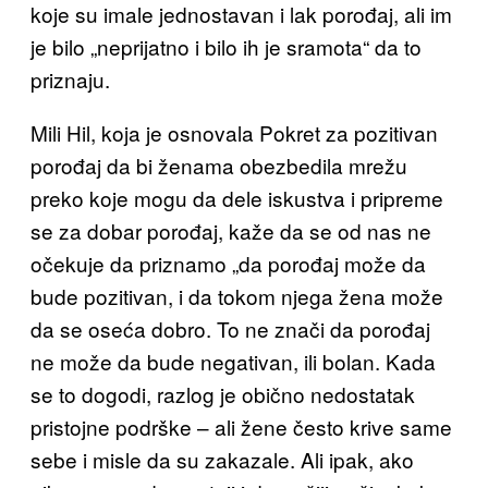
koje su imale jednostavan i lak porođaj, ali im
je bilo
„neprijatno i bilo ih je sramota“ da to
priznaju.
Mili Hil, koja je osnovala Pokret za pozitivan
p
orođaj da bi ženama obezbedila mrežu
preko koje mogu da dele iskustva i pripreme
se za dobar porođaj, kaže da se od nas ne
očekuje da priznamo „da porođaj može da
bude pozitivan, i da tokom njega žena može
da se oseća dobro. To ne znači da porođaj
ne može da bude negativan, ili bolan. Kada
se to dogodi, razlog je obično nedostatak
pristojne podrške – ali žene često krive same
sebe i misle da su zakazale. Ali ipak, ako