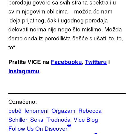
porođaju govore sa svih strana spektra i u
svim njegovim oblicima – možda će nam
ideja prijatnog, čak i ugodnog porođaja
delovati normalnije nego što mislimo. Možda
ćemo onda iz porodilišta češće slušati „to, to,
to“.
Pratite VICE na
Facebooku
,
Twitteru
i
Instagramu
Označeno:
bebê
fenomeni
Orgazam
Rebecca
Schiller
Seks
Trudnoća
Vice Blog
Follow Us On Discover