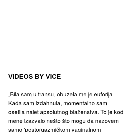
VIDEOS BY VICE
„Bila sam u transu, obuzela me je euforija.
Kada sam izdahnula, momentalno sam
osetila nalet apsolutnog blaženstva. To je kod
mene izazvalo nešt
o što mogu da nazovem
samo ‘postorgazmičkom vaginalnom