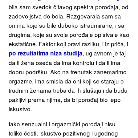
bila sam svedok čitavog spektra porođaja, od
zadovoljstva do bola. Razgovaral
a sam sa
onima koje su bile duboko istraumirane, i sa
drugima, koje su svoje porođaje opisivale kao
ekstatične. Faktor koji pravi razliku, i iz priča, i
,
uglavnom je taj
po rezultatima niza studija
da li žena oseća da ima kontrolu i da li ima
dobru podršku. Ako na trenutak zanemarimo
orgazme, ima smisla da oni koji se staraju o
trudnim ženama treba da ih slušaju i da budu
pažljivi prema njima, da bi porođaj bio lepo
iskustvo.
Iako se
nzualni i orgazmički porođaji nisu
toliko česti, iskustvo pozitivnog i ugodnog