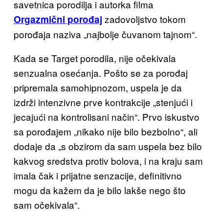
savetnica porodilja i autorka filma
zadovoljstvo tokom
Orgazmični porođaj
porođaja naziva „najbolje čuvanom tajnom“.
Kada se Target porodila, nije očekivala
senzualna osećanja. Pošto se za porođaj
pripremala samohipnozom, uspela je da
izdrži intenzivne prve kontrakcije „stenjući i
jecajući na kontrolisani način“. Prvo iskustvo
sa porođajem „nikako nije bilo bezbolno“, ali
dodaje da „s obzirom da sam uspela bez bilo
kakvog sredstva protiv bolova, i na kraju sam
imala čak i prijatne senzacije, definitivno
mogu da kažem da je bilo lakše nego što
sam očekivala“.