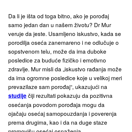
Da li je išta od toga b
itno, ako je porođaj
samo jedan dan u našem životu? Dr Mur
veruje da jeste. Usamljeno iskustvo, kada se
porodilja oseća zanemareno i ne odlučuje o
sopstvenom telu, može da ima duboke
posledice za buduće fizičko i emotivno
zdravlje. Mur misli da „iskustvo rađanja može
da ima ogromne posledice koje u velikoj meri
prevazilaze sam porođaj“, ukazujući na
čiji rezultati pokazuju da pozitivna
studije
osećanja povodom porođaja mogu da
ojačaju osećaj samopouzdanja i poverenja
prema drugima, kao i da na duge staze
promovišu osećaj osnaženja.