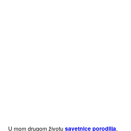
U mom drugom životu
,
savetnice porodilja