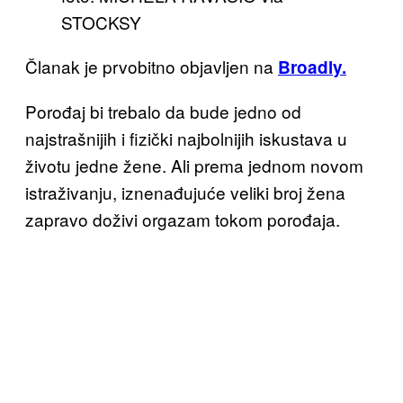
STOCKSY
Članak je prvobitno objavljen na
Broadly.
Porođaj bi trebalo da bude jedno od
najstrašnijih i fizički najbolnijih iskustava u
životu jedne žene. Ali prema jednom novom
istraživanju, iznenađujuće veliki broj žena
zapravo doživi orgazam tokom porođaja.