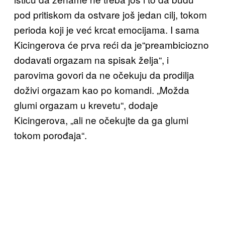
pod pritiskom da ostvare
još jedan cilj, tokom
perioda koji je već krcat e
mocijama.
I sama
Kicingerova će prva reći da je“preambiciozno
dodavati orgazam na spisak želja“, i
parovima govori da ne očekuju da prodilja
doživi orgazam kao po komandi. „Možda
glumi orgazam u krevetu“, dodaje
Kicingerova, „ali ne očekujte da ga glumi
tokom porođaja“.