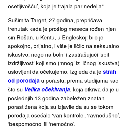
osetljivošću’, koja je trajala par nedelja“.
Sušimita Target, 27 godina, prepričava
trenutak kada je prošlog meseca rođen njen
sin Rošan, u Kentu, u Engleskoj: bilo je
spokojno, prijatno, i više je ličilo na seksualno
iskustvo, nego na bolni i zastrašujući ispit
izdržljivosti koji smo (mnogi iz ličnog iskustva)
uslovljeni da očekujemo.
Izgleda da je
strah
u porastu, prema studijama kao
od porođaja
što su
, koja otkriva da je u
Velika očekivanja
poslednjih 13 godina zabeležen znatan
porast žena
koja su izjavile da su se tokom
porođaja osećale ‘van kontrole’, ‘ravnodušno’,
‘bespomoćno’ ili ‘nemoćno’.