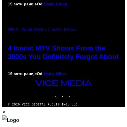
19 сати раније
Od
Caleb Catlin
PHOTO: PETER KRAMER / GETTY IMAGES
4 Iconic MTV Shows From the
2000s You Definitely Forgot About
19 сати раније
Od
Haley Miller
VICE
MEDIA
INSTAGRAM
TIKTOK
YOUTUBE
© 2026 VICE DIGITAL PUBLISHING, LLC
×