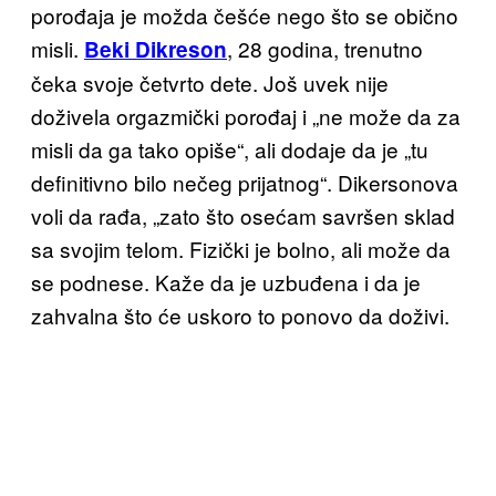
porođaja je možda češće nego što se obično
misli.
, 28 godina, trenutno
Beki Dikreson
čeka svoje četvrto dete. Još uvek nije
doživela orgazmički porođaj i „ne može da za
misli da ga tako opiše“, ali dodaje da je „tu
definitivno bilo nečeg prijatnog“. Dikersonova
voli da rađa, „zato što osećam savršen sklad
sa svojim telom. Fizički je bolno, ali može da
se podnese. Kaže da je uzbuđena i da je
zahvalna što će uskoro to ponovo da doživi.