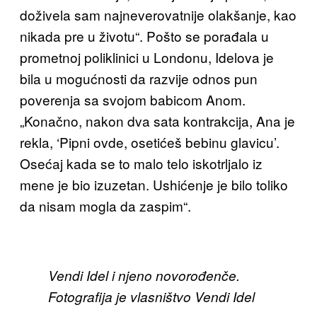
doživela sam najneverovatnije olakšanje, kao
nikada pre
u životu“. Pošto se porađala u
prometnoj poliklinici u Londonu, Idelova je
bila u mogućnosti da razvije odnos pun
poverenja sa svojom babicom Anom.
„Konačno, nakon dva sata
kontrakcija,
Ana je
rekla, ‘Pipni ovde, osetićeš bebinu glavicu’.
Osećaj kada se to malo telo iskotrljalo iz
mene je bio izuzetan. Ushićenje je bilo toliko
da nisam mogla da zaspim“.
Vendi Idel i njeno novorođenče.
Fotografija je vlasništvo Vendi Idel