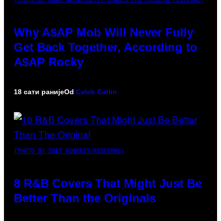
Why A$AP Mob Will Never Fully
Get Back Together, According to
A$AP Rocky
18 сати раније
Od
Caleb Catlin
(PHOTO BY EBET ROBERTS/REDFERNS)
8 R&B Covers That Might Just Be
Better Than the Originals