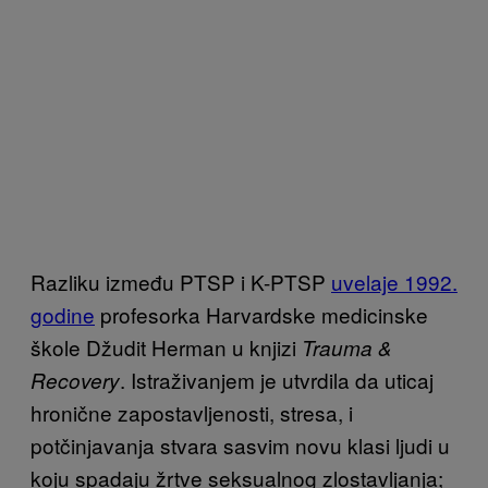
Razliku između PTSP i K-PTSP
uvelaje 1992.
godine
profesorka Harvardske medicinske
škole Džudit Herman u knjizi
Trauma &
. Istraživanjem je utvrdila da uticaj
Recovery
hronične zapostavljenosti, stresa, i
potčinjavanja stvara sasvim novu klasi ljudi u
koju spadaju žrtve seksualnog zlostavljanja;