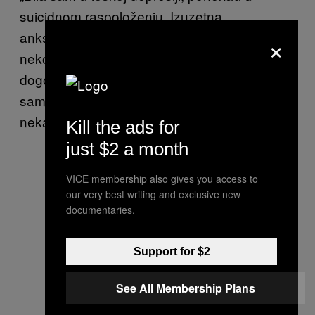
suicidnom raspoloženju. Izuzetna
anksioznost, i društvena i opšta,
×
nekontrolisana prisećanja stvari koje su mi se
dogodile pre više godina, to je sve vodilo
samo dublje u depresiju. Na kraju sam
nekako shvatila da mi je potrebna pomoć.“
Kill the ads for
just $2 a month
VICE membership also gives you access to
our very best writing and exclusive new
documentaries.
Support for $2
See All Membership Plans