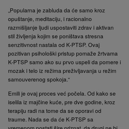
„Popularna je zabluda da će samo kroz
opuštanje, meditaciju, i racionalno
razmišljanje ljudi uspostaviti zdrav i aktivan
stil življenja kojim se poništava stresna
senzitivnost nastala od K-PTSP. Ovaj
pozitivan psihološki pristup pomaže žrtvama
K-PTSP samo ako su prvo uspeli da pomere i
mozak i telo iz režima preživljavanja u režim
samouverenog spokoja.“
Emili je ovaj proces već počela. Od kako se
iselila iz majčine kuće, pre dve godine, kroz
terapiju radi na tome da se oporavi od
traume. Nada se da će K-PTSP sa
vremenom postati šire priznat, da drugi ne bi