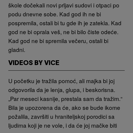
škole dočekali novi prljavi sudovi i otpaci po
podu dnevne sobe. Kad god ih ne bi
pospremila, ostali bi tu gde ih je zatekla. Kad
god ne bi oprala veš, ne bi bilo čiste odeće.
Kad god ne bi spremila večeru, ostali bi
gladni.
VIDEOS BY VICE
U početku je tražila pomoć, ali majka bi joj
odgovorila da je lenja, glupa, i beskorisna.
„Par meseci kasnije, prestala sam da tražim.“
Bila je upozorena da će, ako se bude ikome
požalila, završiti u hraniteljskoj porodici sa
ljudima koji je ne vole, i da će joj mačke biti