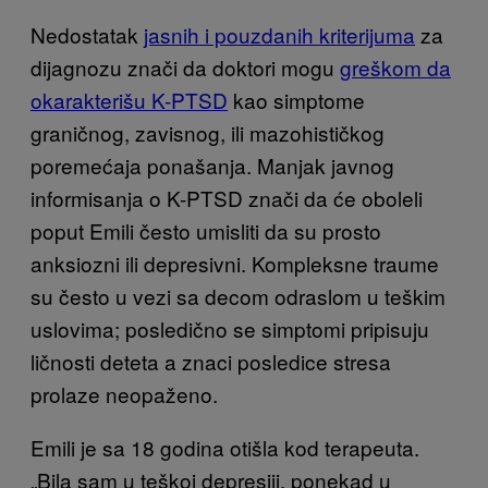
Nedostatak
jasnih i pouzdanih kriterijuma
za
dijagnozu znači da doktori mogu
greškom da
okarakterišu K-PTSD
kao simptome
graničnog, zavisnog, ili mazohističkog
poremećaja ponašanja. Manjak javnog
informisanja o K-PTSD znači da će oboleli
poput Emili često umisliti da su prosto
anksiozni ili depresivni. Kompleksne traume
su često u vezi sa decom odraslom u teškim
uslovima; posledično se simptomi pripisuju
ličnosti deteta a znaci posledice stresa
prolaze neopaženo.
Emili je sa 18 godina otišla kod terapeuta.
„Bila sam u teškoj depresiji, ponekad u