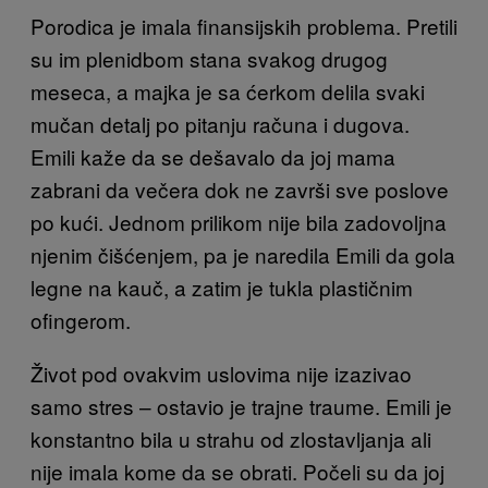
Porodica je imala finansijskih problema. Pretili
su im plenidbom stana svakog drugog
meseca, a majka je sa ćerkom delila svaki
mučan detalj po pitanju računa i dugova.
Emili kaže da se dešavalo da joj mama
zabrani da večera dok ne završi sve poslove
po kući. Jednom prilikom nije bila zadovoljna
njenim čišćenjem, pa je naredila Emili da gola
legne na kauč, a zatim je tukla plastičnim
ofingerom.
Život pod ovakvim uslovima nije izazivao
samo stres – ostavio je trajne traume. Emili je
konstantno bila u strahu od zlostavljanja ali
nije imala kome da se obrati. Počeli su da joj