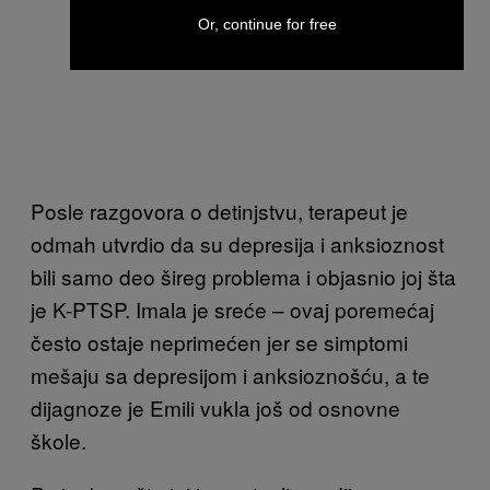
Or, continue for free
Posle razgovora o detinjstvu, terapeut je
odmah utvrdio da su depresija i anksioznost
bili samo deo šireg problema i objasnio joj šta
je K-PTSP. Imala je sreće – ovaj poremećaj
često ostaje neprimećen jer se simptomi
mešaju sa depresijom i anksioznošću, a te
dijagnoze je Emili vukla još od osnovne
škole.