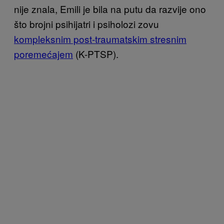
nije znala, Emili je bila na putu da razvije ono
što brojni psihijatri i psiholozi zovu
kompleksnim post-traumatskim stresnim
poremećajem
(K-PTSP).