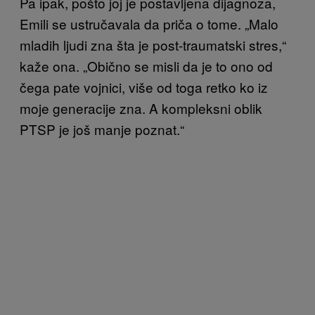
Pa ipak, pošto joj je postavljena dijagnoza,
Emili se ustručavala da priča o tome. „Malo
mladih ljudi zna šta je post-traumatski stres,“
kaže ona. „Obično se misli da je to ono od
čega pate vojnici, više od toga retko ko iz
moje generacije zna. A kompleksni oblik
PTSP je još manje poznat.“