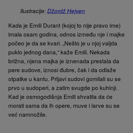
Ilustracije:
Džordž Hejven
Kada je Emili Durant (kojoj to nije pravo ime)
imala osam godina, odnos između nje i majke
počeo je da se kvari. „Nešto je u njoj valjda
puklo jednog dana,“ kaže Emili. Nekada
brižna, njena majka je iznenada prestala da
pere sudove, iznosi đubre, čak i da odlaže
otpatke u kantu. Prljavi sudovi gomilali su se
prvo u sudoperi, a zatim svugde po kuhinji.
Kad je osmogodišnja Emili shvatila da će
morati sama da ih opere, muve i larve su se
već namnožile.