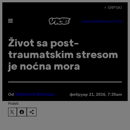
Скочи
+ SRPSKI
на
Otvori
садржај
SUBSCRIBE
NEWSLETTER
Meni
Život sa post-
traumatskim stresom
je noćna mora
Od
фебруар 21, 2016, 7:35am
Elizabeth Nicholas
Podeli: