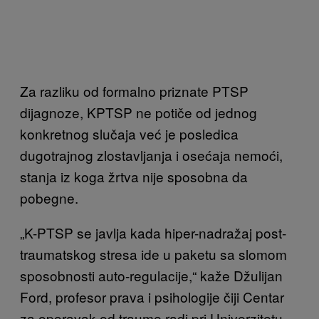
Za razliku od formalno priznate PTSP
dijagnoze, KPTSP ne potiče od jednog
konkretnog slučaja već je posledica
dugotrajnog zlostavljanja i osećaja nemoći,
stanja iz koga žrtva nije sposobna da
pobegne.
„K-PTSP se javlja kada hiper-nadražaj post-
traumatskog stresa ide u paketu sa slomom
sposobnosti auto-regulacije,“ kaže Džulijan
Ford, profesor prava i psihologije čiji Centar
za oporavak od traume radi pri Univerzitetu