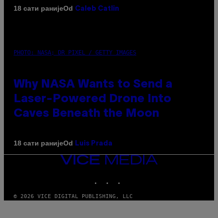
Od
18 сати раније
Caleb Catlin
PHOTO: NASA; DR PIXEL / GETTY IMAGES
Why NASA Wants to Send a
Laser-Powered Drone Into
Caves Beneath the Moon
Od
18 сати раније
Luis Prada
VICE
MEDIA
INSTAGRAM
TIKTOK
YOUTUBE
© 2026 VICE DIGITAL PUBLISHING, LLC