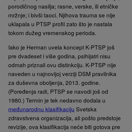
porodičnog nasilja; rasne, verske, ili etničke
mržnje; i bivši taoci. Njihova trauma se nije
uklapala u PTSP profil zato što je nastala
tokom dužeg vremenskog perioda.
Iako je Herman uvela koncept K-PTSP još
pre dvadeset i više godina, psihijatri nisu
odmah priznali ovu distinkciju. K-PTSP nije
naveden u najnovijoj verziji DSM pravilnika
za duševna oboljenja, 2013. godine.
(Poređenja radi, PTSP se navodi još od
1980.) Termin je tek nedavno dodala u
međunarodnu klasifikaciju
Svetska
zdravstvena organizacija, ali pošto predstoje
revizije, ova klasifikacija neće biti gotova pre