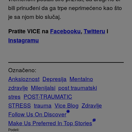
bili prinuđeni da ga trpe neprimećeno kao što
je sa njom bio slučaj.
Pratite VICE na
Facebooku
,
Twitteru
i
Instagramu
Označeno:
Anksioznost
Depresija
Mentalno
zdravlje
Milenijalsi
post traumatski
stres
POST-TRAUMATIC
STRESS
trauma
Vice Blog
Zdravlje
Follow Us On Discover
Make Us Preferred In Top Stories
Podeli: