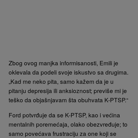
Zbog ovog manjka informisanosti, Emili je
oklevala da podeli svoje iskustvo sa drugima.
„Kad me neko pita, samo kažem da je u
pitanju depresija ili anksioznost; previše mi je
teško da objašnjavam šta obuhvata K-PTSP.“
Ford potvrđuje da se K-PTSP, kao i većina
mentalnih poremećaja, olako obezvređuje; to
samo povećava frustraciju za one koji se