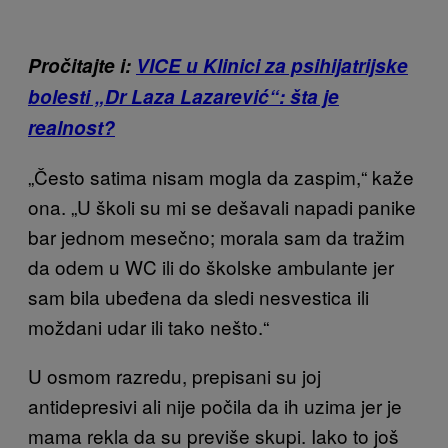
Pročitajte i:
VICE u Klinici za psihijatrijske
bolesti „Dr Laza Lazarević“: šta je
realnost?
„Često satima nisam mogla da zaspim,“ kaže
ona. „U školi su mi se dešavali napadi panike
bar jednom mesečno; morala sam da tražim
da odem u WC ili do školske ambulante jer
sam bila ubeđena da sledi nesvestica ili
moždani udar ili tako nešto.“
U osmom razredu, prepisani su joj
antidepresivi ali nije počila da ih uzima jer je
mama rekla da su previše skupi. Iako to još