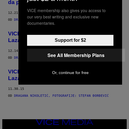
da promeni svet
THIS
VICE membership also gives you access to
12.21.15
AUTHOR
our very best writing and exclusive new
OD
DRAGANA NIKOLETIĆ, FOTOGRAFIJE: STEFAN ĐORĐEVIĆ
documentaries.
VICE u Klinici za psihijatrijske bolesti „Dr
Laza Lazarević“: Kako leči poezija
Support for $2
12.14.15
See All Membership Plans
OD
DRAGANA NIKOLETIĆ, FOTOGRAFIJE: STEFAN ĐORĐEVIĆ
VICE u Klinici za psihijatrijske bolesti „Dr
Or, continue for free
Laza Lazarević“: Dan sa glavnom sestrom
11.30.15
OD
DRAGANA NIKOLETIĆ, FOTOGRAFIJE: STEFAN ĐORĐEVIĆ
VICE
MEDIA