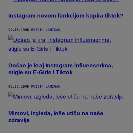
Instagram novom funkcijom kopira tiktok?
09.13.19
OD
ROISIN LANIGAN
Došao je kraj Instagram influenserima,
stigle su E-Girls i Tiktok
08.23.19
OD
ROISIN LANIGAN
Mimovi, izgleda, loše utiču na naše
zdravlje