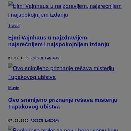
Travel
Ejmi Vajnhaus u najzdravijem,
najsrećnijem i najspokojnijem izdanju
07.07.18
OD
ROISIN LANIGAN
Music
Ovo snimljeno priznanje rešava misteriju
Tupakovog ubistva
07.05.18
OD
ROISIN LANIGAN