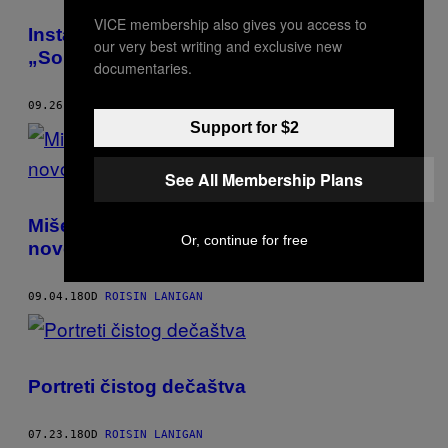
VICE membership also gives you access to
Instagram nalog koji slavi kičastu modu
our very best writing and exclusive new
„Sopranovih“
documentaries.
09.26.18
OD
ROISIN LANIGAN
Support for $2
See All Membership Plans
Mišel Obama, Niki Minaž i Kanje su u
Or, continue for free
novom animiranom spotu Čajldiš Gambina
09.04.18
OD
ROISIN LANIGAN
Portreti čistog dečaštva
07.23.18
OD
ROISIN LANIGAN