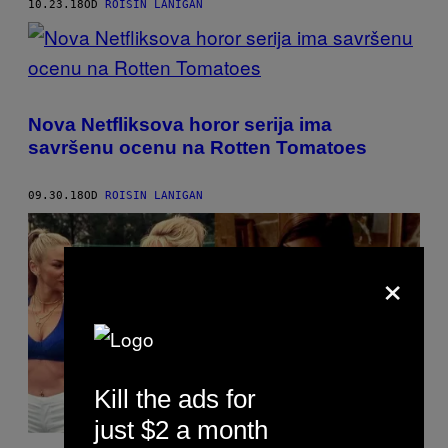
10.23.18
OD
ROISIN LANIGAN
Nova Netfliksova horor serija ima
savršenu ocenu na Rotten Tomatoes
09.30.18
OD
ROISIN LANIGAN
×
Kill the ads for
just $2 a month