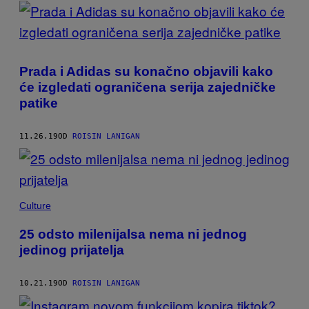
POSTS
BY
THIS
Prada i Adidas su konačno objavili kako
AUTHOR
će izgledati ograničena serija zajedničke
patike
11.26.19
OD
ROISIN LANIGAN
Culture
25 odsto milenijalsa nema ni jednog
jedinog prijatelja
10.21.19
OD
ROISIN LANIGAN