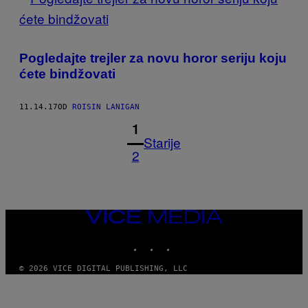
Pogledajte trejler za novu horor seriju koju
ćete bindžovati
11.14.17
OD
ROISIN LANIGAN
1
Starije
2
VICE
MEDIA
INSTAGRAM
TIKTOK
YOUTUBE
© 2026 VICE DIGITAL PUBLISHING, LLC