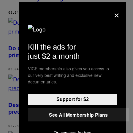
×
03.04.18
OD
STEFAN VESELINOVIC
Kill the ads for
Do deset sati manja izlaznost u Beogradu,
just $2 a month
primećene nepravilnosti
VICE membership also gives you access to
03.04.18
OD
STEFAN VESELINOVIC
our very best writing and exclusive new
documentaries.
Support for $2
Desničari ponovo crtaju mete u
predizbornoj kampanji u Beogradu
See All Membership Plans
02.23.18
OD
STEFAN VESELINOVIC
Or, continue for free