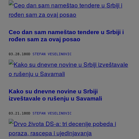
POSTS
BY
THIS
Ceo dan sam nameštao tendere u Srbiji i
AUTHOR
rođen sam za ovaj posao
03.28.18
OD
STEFAN VESELINOVIC
Kako su dnevne novine u Srbiji
izveštavale o rušenju u Savamali
03.21.18
OD
STEFAN VESELINOVIC