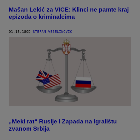
Mašan Lekić za VICE: Klinci ne pamte kraj
epizoda o kriminalcima
01.15.18
OD
STEFAN VESELINOVIC
„Meki rat“ Rusije i Zapada na igralištu
zvanom Srbija