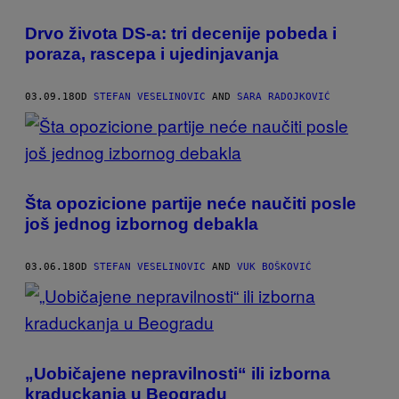
Drvo života DS-a: tri decenije pobeda i
poraza, rascepa i ujedinjavanja
03.09.18
OD
STEFAN VESELINOVIC
AND
SARA RADOJKOVIĆ
Šta opozicione partije neće naučiti posle
još jednog izbornog debakla
03.06.18
OD
STEFAN VESELINOVIC
AND
VUK BOŠKOVIĆ
„Uobičajene nepravilnosti“ ili izborna
kraduckanja u Beogradu