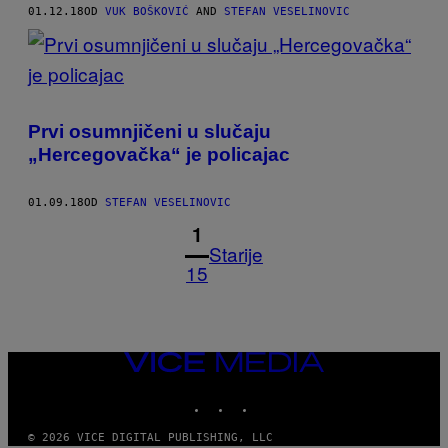
01.12.18
OD
VUK BOŠKOVIĆ
AND
STEFAN VESELINOVIC
Prvi osumnjičeni u slučaju
„Hercegovačka“ je policajac
01.09.18
OD
STEFAN VESELINOVIC
1
Starije
15
VICE
MEDIA
INSTAGRAM
TIKTOK
YOUTUBE
© 2026 VICE DIGITAL PUBLISHING, LLC