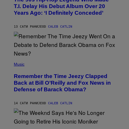
O
T.I. Delay His Debut Album Over 20
B
Years Ago: ‘I Definitely Conceded’
Y
J
O
H
13 САТИ РАНИЈЕ
OD
CALEB CATLIN
N
N
Y
N
U
N
E
(
Z
P
Music
/
H
W
O
I
Remember the Time Jeezy Clapped
T
R
O
Back at Bill O’Reilly and Fox News in
E
B
I
Defense of Barack Obama?
Y
M
T
A
I
G
M
14 САТИ РАНИЈЕ
OD
CALEB CATLIN
E
M
)
O
S
E
N
(
F