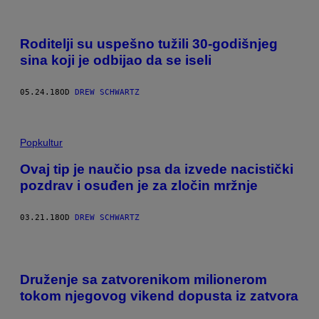
Roditelji su uspešno tužili 30-godišnjeg
sina koji je odbijao da se iseli
05.24.18
OD
DREW SCHWARTZ
Popkultur
Ovaj tip je naučio psa da izvede nacistički
pozdrav i osuđen je za zločin mržnje
03.21.18
OD
DREW SCHWARTZ
Druženje sa zatvorenikom milionerom
tokom njegovog vikend dopusta iz zatvora