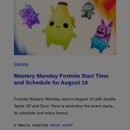
S
C
Gaming
R
E
Mastery Monday Fortnite Start Time
E
N
and Schedule for August 10
S
H
O
T
Fortnite Mastery Monday returns August 10 with double
:
Sprite XP and Dust. Here is what time the event starts,
E
P
its schedule and every bonus.
I
C
G
8 МИНУТА РАНИЈЕ
OD
BRENT KOEPP
A