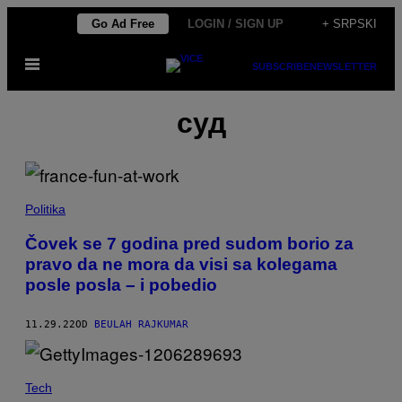
Скочи
Go Ad Free
LOGIN / SIGN UP
+ SRPSKI
на
Otvori
садржај
SUBSCRIBE
NEWSLETTER
Meni
суд
Politika
Čovek se 7 godina pred sudom borio za
pravo da ne mora da visi sa kolegama
posle posla – i pobedio
11.29.22
OD
BEULAH RAJKUMAR
Tech