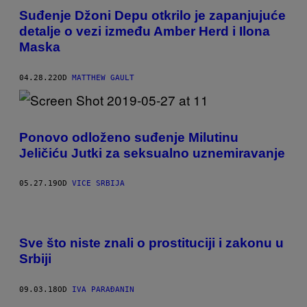
Suđenje Džoni Depu otkrilo je zapanjujuće
detalje o vezi između Amber Herd i Ilona
Maska
04.28.22
OD
MATTHEW GAULT
Ponovo odloženo suđenje Milutinu
Jeličiću Jutki za seksualno uznemiravanje
05.27.19
OD
VICE SRBIJA
Sve što niste znali o prostituciji i zakonu u
Srbiji
09.03.18
OD
IVA PARAĐANIN