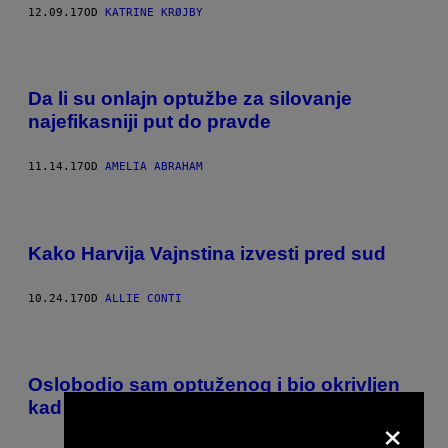
12.09.17
OD
KATRINE KRØJBY
Da li su onlajn optužbe za silovanje
najefikasniji put do pravde
11.14.17
OD
AMELIA ABRAHAM
Kako Harvija Vajnstina izvesti pred sud
10.24.17
OD
ALLIE CONTI
Oslobodio sam optuženog i bio okrivljen
kad je on silovao sledeću žrtvu
×