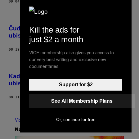
09.04.17
OD
RONALD KESSLER
Kill the ads for
Čudan slučaj nevinih koji su priznali
ubistva koja nisu počinili
just $2 a month
08.19.17
OD
AMELIA ABRAHAM
VICE membership also gives you access to
our very best writing and exclusive new
documentaries.
Kad seksualno uznemiravanje dovede do
ubistva, da li je poslodavac odgovoran
Support for $2
08.11.17
OD
GABBY BESS
See All Membership Plans
Starije
Vidi sve
Or, continue for free
Najnovije