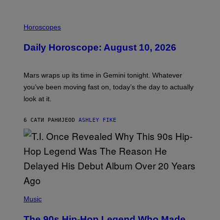
M
E
I
S
L
Horoscopes
L
U
Daily Horoscope: August 10, 2026
S
T
R
A
Mars wraps up its time in Gemini tonight. Whatever
T
I
you’ve been moving fast on, today’s the day to actually
O
look at it.
N
B
Y
6 САТИ РАНИЈЕ
OD
ASHLEY FIKE
R
E
E
S
A
.
(
P
Music
H
O
The 90s Hip-Hop Legend Who Made
T