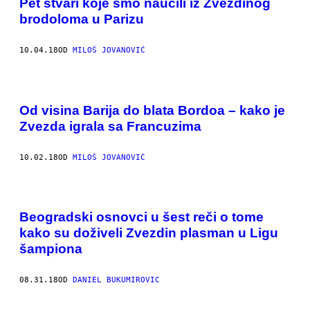
Pet stvari koje smo naučili iz Zvezdinog
brodoloma u Parizu
10.04.18
OD
MILOŠ JOVANOVIĆ
Od visina Barija do blata Bordoa – kako je
Zvezda igrala sa Francuzima
10.02.18
OD
MILOŠ JOVANOVIĆ
Beogradski osnovci u šest reči o tome
kako su doživeli Zvezdin plasman u Ligu
šampiona
08.31.18
OD
DANIEL BUKUMIROVIC