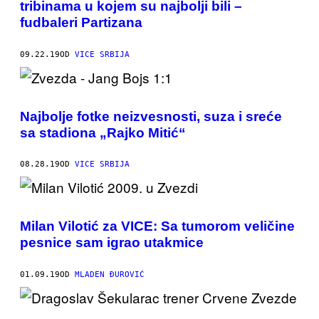
tribinama u kojem su najbolji bili –
fudbaleri Partizana
09.22.19
OD
VICE SRBIJA
Najbolje fotke neizvesnosti, suza i sreće
sa stadiona „Rajko Mitić“
08.28.19
OD
VICE SRBIJA
Milan Vilotić za VICE: Sa tumorom veličine
pesnice sam igrao utakmice
01.09.19
OD
MLADEN ĐUROVIĆ