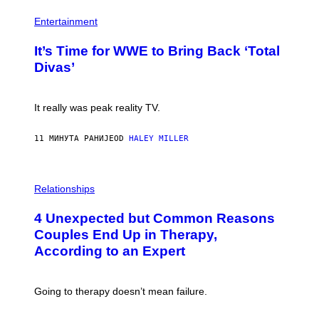
I
P
M
H
Entertainment
A
O
G
T
E
It’s Time for WWE to Bring Back ‘Total
O
S
:
Divas’
)
E
!
It really was peak reality TV.
11 МИНУТА РАНИЈЕ
OD
HALEY MILLER
P
H
Relationships
O
T
4 Unexpected but Common Reasons
O
:
Couples End Up in Therapy,
G
According to an Expert
C
S
H
U
Going to therapy doesn’t mean failure.
T
T
E