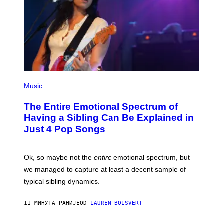
(
P
Music
H
O
The Entire Emotional Spectrum of
T
O
Having a Sibling Can Be Explained in
B
Just 4 Pop Songs
Y
J
O
H
Ok, so maybe not the
entire
emotional spectrum, but
A
L
we managed to capture at least a decent sample of
E
typical sibling dynamics.
/
G
E
11 МИНУТА РАНИЈЕ
OD
LAUREN BOISVERT
T
T
Y