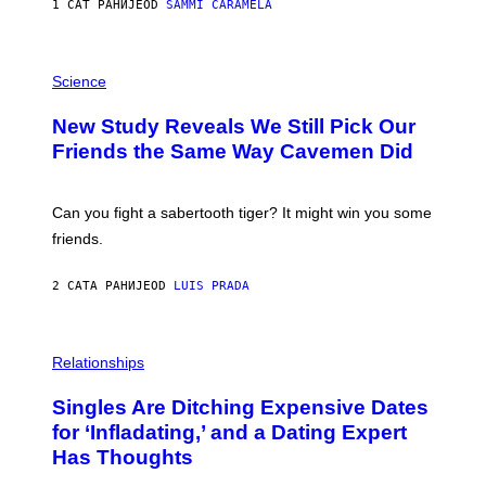
1 САТ РАНИЈЕ
OD
SAMMI CARAMELA
R
/
G
E
P
T
H
Science
T
O
Y
T
New Study Reveals We Still Pick Our
I
O
M
:
Friends the Same Way Cavemen Did
A
C
G
S
E
A
S
-
Can you fight a sabertooth tiger? It might win you some
P
friends.
R
I
N
2 САТА РАНИЈЕ
OD
LUIS PRADA
T
S
T
O
P
C
H
Relationships
K
O
/
T
Singles Are Ditching Expensive Dates
G
O
E
:
for ‘Infladating,’ and a Dating Expert
T
P
T
Has Thoughts
I
Y
X
I