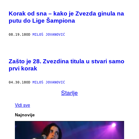
Korak od sna – kako je Zvezda ginula na
putu do Lige Šampiona
08.19.18
OD
MILOŠ JOVANOVIĆ
Zašto je 28. Zvezdina titula u stvari samo
prvi korak
04.30.18
OD
MILOŠ JOVANOVIĆ
Starije
Vidi sve
Najnovije