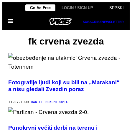
Скочи
Go Ad Free
LOGIN / SIGN UP
+ SRPSKI
на
Otvori
садржај
SUBSCRIBE
NEWSLETTER
Meni
fk crvena zvezda
Fotografije ljudi koji su bili na „Marakani“
a nisu gledali Zvezdin poraz
11.07.19
OD
DANIEL BUKUMIROVIC
Punokrvni večiti derbi na terenu i