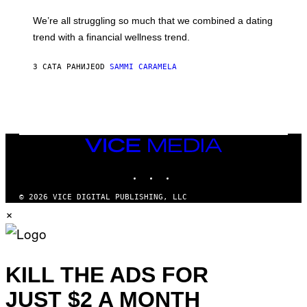
E
M
L
We’re all struggling so much that we combined a dating
A
S
G
E
trend with a financial wellness trend.
E
F
S
F
E
3 САТА РАНИЈЕ
OD
SAMMI CARAMELA
C
T
/
G
E
T
T
VICE
Y
MEDIA
I
M
INSTAGRAM
TIKTOK
YOUTUBE
A
G
© 2026 VICE DIGITAL PUBLISHING, LLC
E
S
×
KILL THE ADS FOR
JUST $2 A MONTH