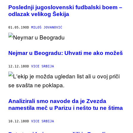
Poslednji jugoslovenski fudbalski boem –
odlazak velikog Šekija
01.05.19
OD
MILOŠ JOVANOVIĆ
Nejmar u Beogradu: Uhvati me ako možeš
12.12.18
OD
VICE SRBIJA
Analizirali smo navode da je Zvezda
namestila meč u Parizu i nešto tu ne štima
10.12.18
OD
VICE SRBIJA