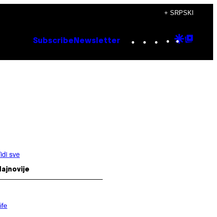
+ SRPSKI
Instagram
TikTok
YouTube
Google
Goog
Subscribe
Newsletter
Discove
Top
Posts
idi sve
ajnovije
ife