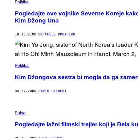
Politika
Pogledajte ove vojnike Severne Koreje kako l
Kim Džong Una
10.13.21
OD
MITCHELL PROTHERO
Politika
Kim Džongova sestra bi mogla da ga zamen
04.27.20
OD
DAVID GILBERT
Pulse
Pogledajte lažni filmski trejler koji je Bel