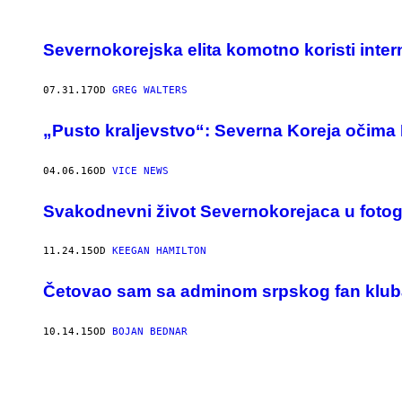
Severnokorejska elita komotno koristi inter
07.31.17
OD
GREG WALTERS
„Pusto kraljevstvo“: Severna Koreja očima 
04.06.16
OD
VICE NEWS
Svakodnevni život Severnokorejaca u fotog
11.24.15
OD
KEEGAN HAMILTON
​Četovao sam sa adminom srpskog fan klu
10.14.15
OD
BOJAN BEDNAR