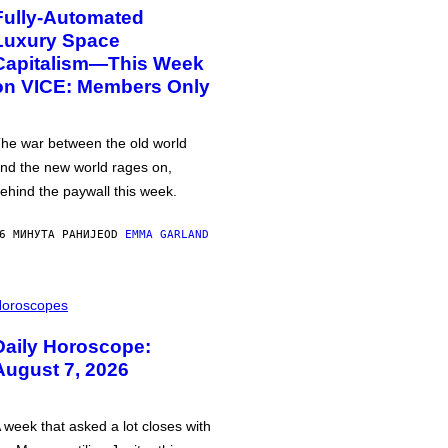
Fully-Automated
Luxury Space
Capitalism—This Week
on VICE: Members Only
he war between the old world
nd the new world rages on,
ehind the paywall this week.
6 МИНУТА РАНИЈЕ
OD
EMMA GARLAND
oroscopes
Daily Horoscope:
August 7, 2026
 week that asked a lot closes with