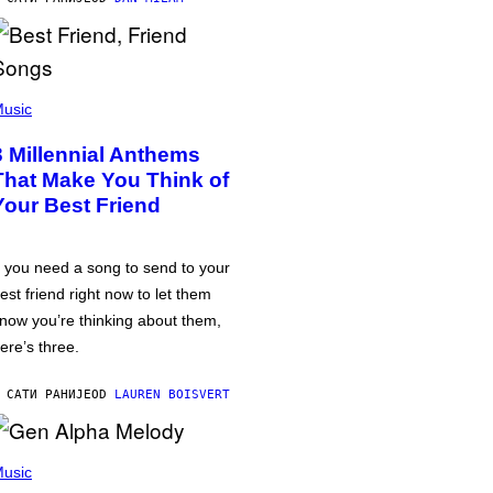
usic
3 Millennial Anthems
That Make You Think of
Your Best Friend
f you need a song to send to your
est friend right now to let them
now you’re thinking about them,
ere’s three.
 САТИ РАНИЈЕ
OD
LAUREN BOISVERT
usic