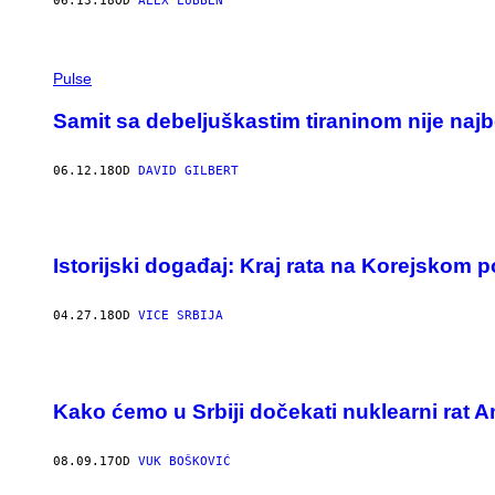
06.13.18
OD
ALEX LUBBEN
Pulse
Samit sa debeljuškastim tiraninom nije najb
06.12.18
OD
DAVID GILBERT
Istorijski događaj: Kraj rata na Korejskom 
04.27.18
OD
VICE SRBIJA
Kako ćemo u Srbiji dočekati nuklearni rat A
08.09.17
OD
VUK BOŠKOVIĆ