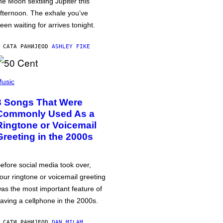
he Moon sextiling Jupiter this
fternoon. The exhale you’ve
een waiting for arrives tonight.
 САТА РАНИЈЕ
OD
ASHLEY FIKE
usic
3 Songs That Were
Commonly Used As a
Ringtone or Voicemail
Greeting in the 2000s
efore social media took over,
our ringtone or voicemail greeting
as the most important feature of
aving a cellphone in the 2000s.
 САТИ РАНИЈЕ
OD
DAN MILAM