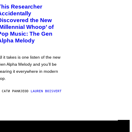
This Researcher
Accidentally
Discovered the New
‘Millennial Whoop’ of
Pop Music: The Gen
Alpha Melody
ll it takes is one listen of the new
en Alpha Melody and you’ll be
earing it everywhere in modern
op.
 САТИ РАНИЈЕ
OD
LAUREN BOISVERT