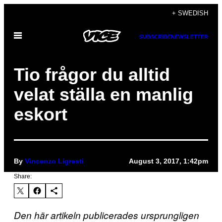
Skip
+ SWEDISH
to
Open
content
SUBSCRIBE
NEWSLETTER
Menu
Tio frågor du alltid
velat ställa en manlig
eskort
By
Vincenzo Ligresti
August 3, 2017, 1:42pm
Share:
Den här artikeln publicerades ursprungligen