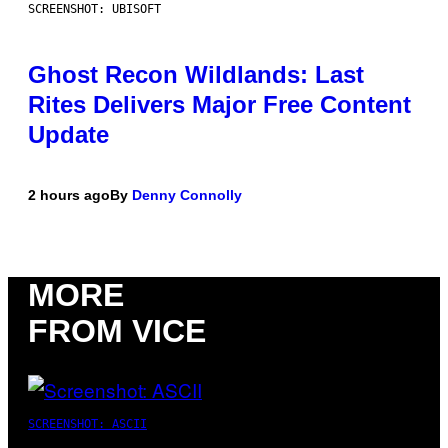
SCREENSHOT: UBISOFT
Ghost Recon Wildlands: Last
Rites Delivers Major Free Content
Update
2 hours ago
By
Denny Connolly
MORE
FROM VICE
SCREENSHOT: ASCII