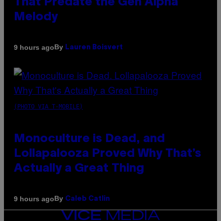
That Predate the Gen Alpha
Melody
By
9 hours ago
Lauren Boisvert
(PHOTO VIA T-MOBILE)
Monoculture is Dead, and
Lollapalooza Proved Why That’s
Actually a Great Thing
By
9 hours ago
Caleb Catlin
VICE