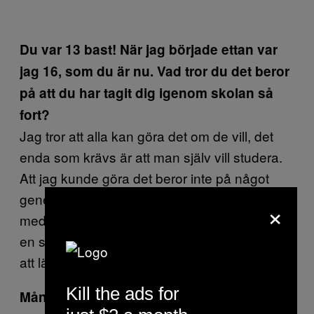
Du var 13 bast! När jag började ettan var
jag 16, som du är nu. Vad tror du det beror
på att du har tagit dig igenom skolan så
fort?
Jag tror att alla kan göra det om de vill, det
enda som krävs är att man själv vill studera.
Att jag kunde göra det beror inte på något
genetiskt. Jag har blivit bättre på att studera
×
med tiden. Jag delar upp allting och gör klart
en sak i taget, det är det lättaste sättet för mig
att lära mig.
Kill the ads for
Många börjar festa någon gång på