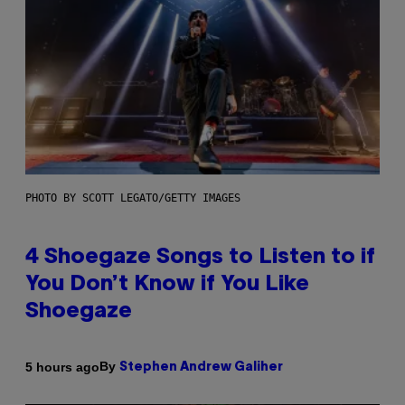
PHOTO BY SCOTT LEGATO/GETTY IMAGES
4 Shoegaze Songs to Listen to if
You Don’t Know if You Like
Shoegaze
By
5 hours ago
Stephen Andrew Galiher