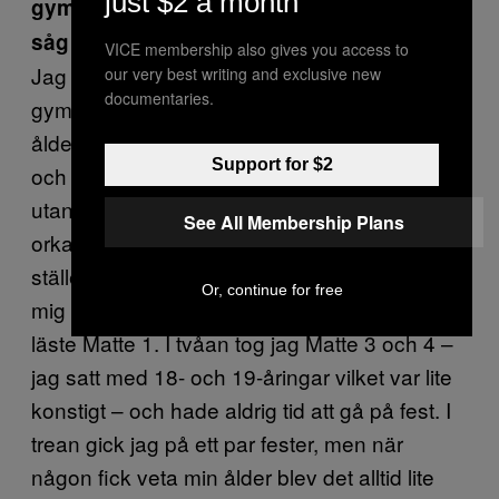
just $2 a month
gymnasiet och har sin första grisfylla. Hur
såg det där ut för din del?
VICE membership also gives you access to
Jag gick bara på ett par fester under hela
our very best writing and exclusive new
documentaries.
gymnasiet; det största hindret för mig var min
ålder. För det första var jag 13 när jag började
Support for $2
och för det andra bodde många i min klass
utanför Stockholm, så långt bort att jag inte
See All Membership Plans
orkade åka dit. Jag fokuserade på skolan i
stället. På vårterminen i ettan bestämde jag
Or, continue for free
mig för att läsa Matte 2 samtidigt som jag
läste Matte 1. I tvåan tog jag Matte 3 och 4 –
jag satt med 18- och 19-åringar vilket var lite
konstigt – och hade aldrig tid att gå på fest. I
trean gick jag på ett par fester, men när
någon fick veta min ålder blev det alltid lite