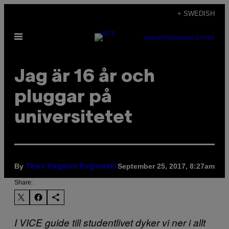
Skip
+ SWEDISH
to
Open
content
SUBSCRIBE
NEWSLETTER
Menu
Jag är 16 år och
pluggar på
universitetet
By
September 25, 2017, 8:27am
Theo Hagman Rogowski
Share:
I VICE guide till studentlivet dyker vi ner i allt